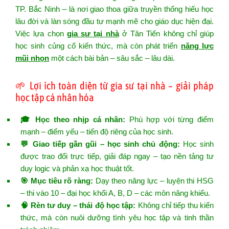
TP. Bắc Ninh – là nơi giao thoa giữa truyền thống hiếu học
lâu đời và làn sóng đầu tư mạnh mẽ cho giáo dục hiện đại.
Việc lựa chọn
gia sư tại nhà
ở Tân Tiến không chỉ giúp
học sinh củng cố kiến thức, mà còn phát triển
năng lực
mũi nhọn
một cách bài bản – sâu sắc – lâu dài.
🌱 Lợi ích toàn diện từ gia sư tại nhà – giải pháp
học tập cá nhân hóa
🎓 Học theo nhịp cá nhân:
Phù hợp với từng điểm
mạnh – điểm yếu – tiến độ riêng của học sinh.
💬 Giao tiếp gần gũi – học sinh chủ động:
Học sinh
được trao đổi trực tiếp, giải đáp ngay – tạo nền tảng tư
duy logic và phản xạ học thuật tốt.
🎯 Mục tiêu rõ ràng:
Dạy theo năng lực – luyện thi HSG
– thi vào 10 – đại học khối A, B, D – các môn năng khiếu.
🧠 Rèn tư duy – thái độ học tập:
Không chỉ tiếp thu kiến
thức, mà còn nuôi dưỡng tình yêu học tập và tinh thần