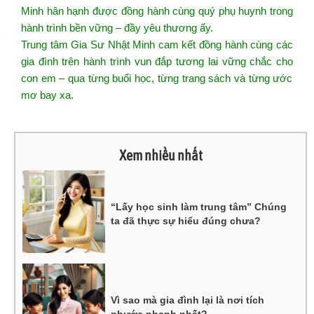
Minh hân hạnh được đồng hành cùng quý phụ huynh trong
hành trình bền vững – đầy yêu thương ấy.
Trung
tâm
Gia Sư Nhật
Minh
cam kết đồng
hành
cùng
các
gia đình
trên
hành trình
vun
đắp tương
la
i vững chắc cho
con
em – qua từng buổi
học
, từng trang sách và từng ước
mơ bay xa.
Xem nhiều nhất
“Lấy học sinh làm trung tâm” Chúng
ta đã thực sự hiểu đúng chưa?
Vì sao mà gia đình lại là nơi tích
phước nhanh nhất?