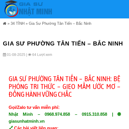
»
34 TỈNH
»
Gia Sư Phường Tân Tiến – Bắc Ninh
GIA SƯ PHƯỜNG TÂN TIẾN – BẮC NINH
01-08-2025 |
64 Lượt xem
GIA SƯ PHƯỜNG TÂN TIẾN – BẮC NINH: BỆ
PHÓNG TRI THỨC – GIEO MẦM ƯỚC MƠ –
ĐỒNG HÀNH VỮNG CHẮC
Gọi/Zalo tư vấn miễn phí:
Nhật Minh – 0968.974.858 – 0915.310.858 | 🌐
giasunhatminh.vn
🔗
Các bài viết liên quan: