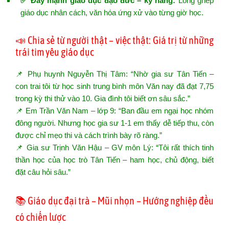
✅ Đẩy mạnh giáo dục đạo đức – kỹ năng:
Lồng ghép
giáo dục nhân cách, văn hóa ứng xử vào từng giờ học.
📣 Chia sẻ từ người thật – việc thật: Giá trị từ những
trái tim yêu giáo dục
📌 Phụ huynh Nguyễn Thị Tâm: “Nhờ gia sư Tân Tiến –
con trai tôi từ học sinh trung bình môn Văn nay đã đạt 7,75
trong kỳ thi thử vào 10. Gia đình tôi biết ơn sâu sắc.”
📌 Em Trần Văn Nam – lớp 9: “Ban đầu em ngại học nhóm
đông người. Nhưng học gia sư 1-1 em thấy dễ tiếp thu, còn
được chỉ mẹo thi và cách trình bày rõ ràng.”
📌 Gia sư Trịnh Văn Hậu – GV môn Lý: “Tôi rất thích tinh
thần học của học trò Tân Tiến – ham học, chủ động, biết
đặt câu hỏi sâu.”
📚 Giáo dục đại trà – Mũi nhọn – Hướng nghiệp đều
có chiến lược