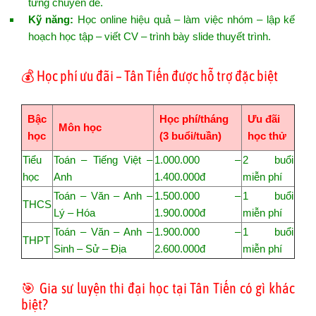
từng chuyên đề.
Kỹ năng:
Học online hiệu quả – làm việc nhóm – lập kế
hoạch học tập – viết CV – trình bày slide thuyết trình.
💰 Học phí ưu đãi – Tân Tiến được hỗ trợ đặc biệt
Bậc
Học phí/tháng
Ưu đãi
Môn học
học
(3 buổi/tuần)
học thử
Tiểu
Toán – Tiếng Việt –
1.000.000 –
2 buổi
học
Anh
1.400.000đ
miễn phí
Toán – Văn – Anh –
1.500.000 –
1 buổi
THCS
Lý – Hóa
1.900.000đ
miễn phí
Toán – Văn – Anh –
1.900.000 –
1 buổi
THPT
Sinh – Sử – Địa
2.600.000đ
miễn phí
🎯 Gia sư luyện thi đại học tại Tân Tiến có gì khác
biệt?