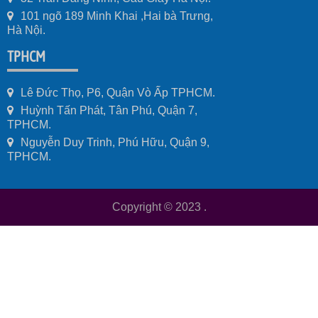
101 ngõ 189 Minh Khai ,Hai bà Trưng,
Hà Nội.
TPHCM
Lê Đức Thọ, P6, Quận Vò Ấp TPHCM.
Huỳnh Tấn Phát, Tân Phú, Quận 7,
TPHCM.
Nguyễn Duy Trinh, Phú Hữu, Quận 9,
TPHCM.
Copyright © 2023
.