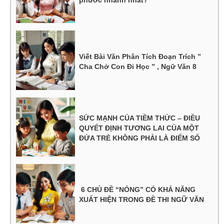
Viết Bài Văn Phân Tích Đoạn Trích ”
Cha Chở Con Đi Học ” , Ngữ Văn 8
SỨC MẠNH CỦA TIỀM THỨC – ĐIỀU
QUYẾT ĐỊNH TƯƠNG LAI CỦA MỘT
ĐỨA TRẺ KHÔNG PHẢI LÀ ĐIỂM SỐ
6 CHỦ ĐỀ “NÓNG” CÓ KHẢ NĂNG
XUẤT HIỆN TRONG ĐỀ THI NGỮ VĂN