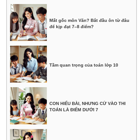
Mất gốc môn Văn? Bắt đầu ôn từ đâu
để kịp đạt 7–8 điểm?
Tầm quan trọng của toán lớp 10
CON HIỂU BÀI, NHƯNG CỨ VÀO THI
TOÁN LÀ ĐIỂM DƯỚI 7