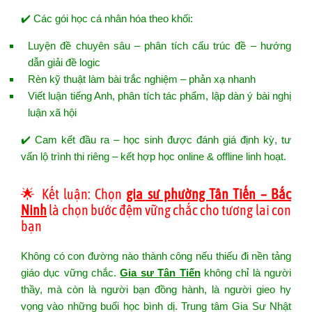
✔️ Các gói học cá nhân hóa theo khối:
Luyện đề chuyên sâu – phân tích cấu trúc đề – hướng
dẫn giải đề logic
Rèn kỹ thuật làm bài trắc nghiệm – phản xạ nhanh
Viết luận tiếng Anh, phân tích tác phẩm, lập dàn ý bài nghị
luận xã hội
✔️ Cam kết đầu ra – học sinh được đánh giá định kỳ, tư
vấn lộ trình thi riêng – kết hợp học online & offline linh hoạt.
🌟 Kết luận: Chọn
gia sư phường Tân Tiến – Bắc
Ninh
là chọn bước đệm vững chắc cho tương lai con
bạn
Không có con đường nào thành công nếu thiếu đi nền tảng
giáo dục vững chắc.
Gia sư Tân Tiến
không chỉ là người
thầy, mà còn là người bạn đồng hành, là người gieo hy
vọng vào những buổi học bình dị. Trung tâm Gia Sư Nhật