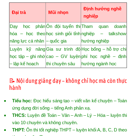
Định hướng nghề
Đại trà
Mũi nhọn
nghiệp
Dạy học phân
Ôn đội tuyển thi
Tham quan doanh
hóa – học theo
học sinh giỏi tỉnh
nghiệp – talkshow
năng lực cá nhân
– quốc gia
hướng nghiệp
Luyện kỹ năng
Gia sư trình độ
Học bổng – hỗ trợ chi
học tập – ghi nhớ
cao – GV luyện
phí học nghề – định
– lập kế hoạch
thi chuyên sâu
hướng ngành học
📝 Nội dung giảng dạy – không chỉ học mà còn thực
hành
Tiểu học:
Đọc hiểu sáng tạo – viết văn kể chuyện – Toán
ứng dụng đời sống – tiếng Anh phản xạ.
THCS:
Luyện đề Toán – Văn – Anh – Lý – Hóa – luyện thi
vào 10 chuyên và không chuyên.
THPT:
Ôn thi tốt nghiệp THPT – luyện khối A, B, C, D theo