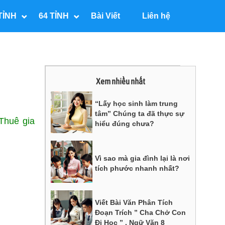
TỈNH
64 TỈNH
Bài Viết
Liên hệ
Xem nhiều nhất
“Lấy học sinh làm trung
tâm” Chúng ta đã thực sự
 Thuê gia
hiểu đúng chưa?
Vì sao mà gia đình lại là nơi
tích phước nhanh nhất?
Viết Bài Văn Phân Tích
Đoạn Trích ” Cha Chở Con
Đi Học ” , Ngữ Văn 8