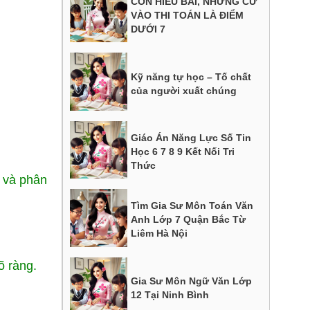
CON HIỂU BÀI, NHƯNG CỨ
VÀO THI TOÁN LÀ ĐIỂM
DƯỚI 7
Kỹ năng tự học – Tố chất
của người xuất chúng
Giáo Án Năng Lực Số Tin
Học 6 7 8 9 Kết Nối Tri
Thức
y và phân
Tìm Gia Sư Môn Toán Văn
Anh Lớp 7 Quận Bắc Từ
Liêm Hà Nội
õ ràng.
Gia Sư Môn Ngữ Văn Lớp
12 Tại Ninh Bình