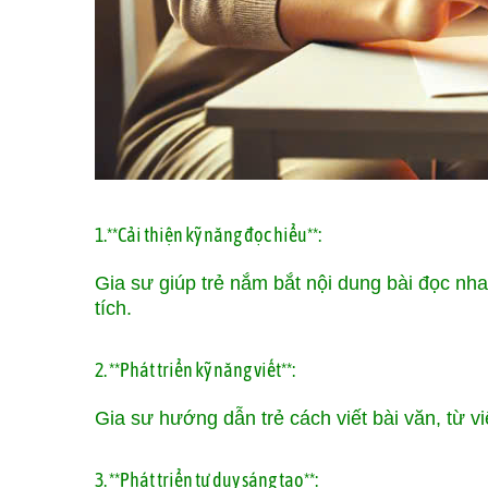
1.**Cải thiện kỹ năng đọc hiểu**:
Gia sư giúp trẻ nắm bắt nội dung bài đọc nha
tích.
2. **Phát triển kỹ năng viết**:
Gia sư hướng dẫn trẻ cách viết bài văn, từ vi
3. **Phát triển tư duy sáng tạo**: