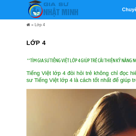
Chuy
»
Lớp 4
LỚP 4
**TÌM GIA SƯ TIẾNG VIỆT LỚP 4 GIÚP TRẺ CẢI THIỆN KỸ NĂNG
Tiếng Việt lớp 4 đòi hỏi trẻ không chỉ đọc h
sư Tiếng Việt lớp 4 là cách tốt nhất để giúp 