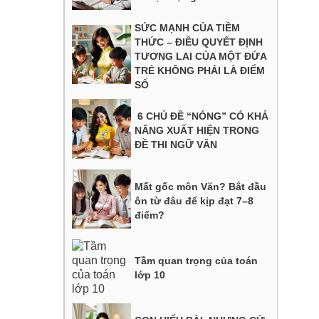
SỨC MẠNH CỦA TIỀM
THỨC – ĐIỀU QUYẾT ĐỊNH
TƯƠNG LAI CỦA MỘT ĐỨA
TRẺ KHÔNG PHẢI LÀ ĐIỂM
SỐ
6 CHỦ ĐỀ “NÓNG” CÓ KHẢ
NĂNG XUẤT HIỆN TRONG
ĐỀ THI NGỮ VĂN
Mất gốc môn Văn? Bắt đầu
ôn từ đâu để kịp đạt 7–8
điểm?
Tầm quan trọng của toán
lớp 10