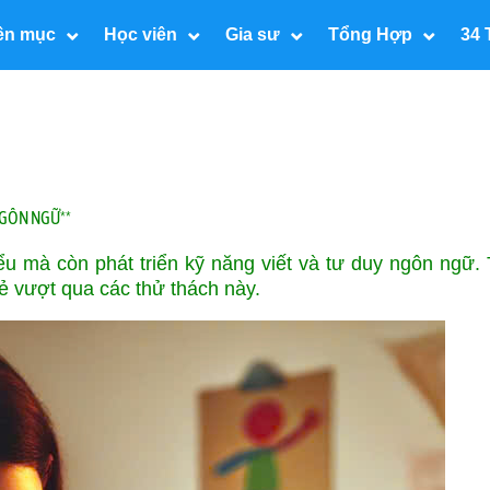
ên mục
Học viên
Gia sư
Tổng Hợp
34 
 NGÔN NGỮ**
iểu mà còn phát triển kỹ năng viết và tư duy ngôn ngữ.
trẻ vượt qua các thử thách này.