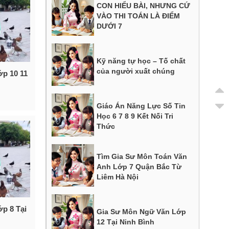
CON HIỂU BÀI, NHƯNG CỨ
VÀO THI TOÁN LÀ ĐIỂM
DƯỚI 7
Kỹ năng tự học – Tố chất
của người xuất chúng
p 10 11
Giáo Án Năng Lực Số Tin
Học 6 7 8 9 Kết Nối Tri
Thức
Tìm Gia Sư Môn Toán Văn
Anh Lớp 7 Quận Bắc Từ
Liêm Hà Nội
p 8 Tại
Gia Sư Môn Ngữ Văn Lớp
12 Tại Ninh Bình