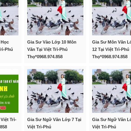
 Học
Gia Sư Vào Lớp 10 Môn
Gia Sư Môn Văn Lớ
Trì-Phú
Văn Tại Việt Trì-Phú
12 Tại Việt Trì-Phú
Thọ*0968.974.858
Thọ*0968.974.858
Việt Trì-
Gia Sư Ngữ Văn Lớp 7 Tại
Gia Sư Ngữ Văn Lớ
.858
Việt Trì-Phú
Việt Trì-Phú