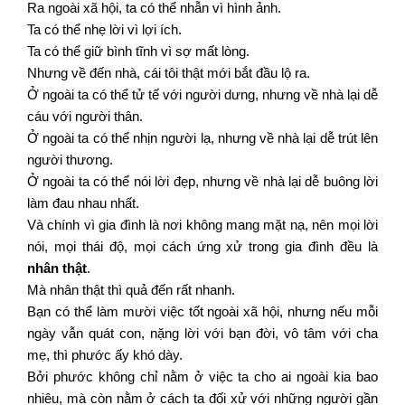
Ra ngoài xã hội, ta có thể nhẫn vì hình ảnh.
Ta có thể nhẹ lời vì lợi ích.
Ta có thể giữ bình tĩnh vì sợ mất lòng.
Nhưng về đến nhà, cái tôi thật mới bắt đầu lộ ra.
Ở ngoài ta có thể tử tế với người dưng, nhưng về nhà lại dễ
cáu với người thân.
Ở ngoài ta có thể nhịn người lạ, nhưng về nhà lại dễ trút lên
người thương.
Ở ngoài ta có thể nói lời đẹp, nhưng về nhà lại dễ buông lời
làm đau nhau nhất.
Và chính vì gia đình là nơi không mang mặt nạ, nên mọi lời
nói, mọi thái độ, mọi cách ứng xử trong gia đình đều là
nhân thật
.
Mà nhân thật thì quả đến rất nhanh.
Bạn có thể làm mười việc tốt ngoài xã hội, nhưng nếu mỗi
ngày vẫn quát con, nặng lời với bạn đời, vô tâm với cha
mẹ, thì phước ấy khó dày.
Bởi phước không chỉ nằm ở việc ta cho ai ngoài kia bao
nhiêu, mà còn nằm ở cách ta đối xử với những người gần