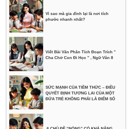
Vì sao mà gia đình lại là nơi tích
phước nhanh nhất?
Viết Bài Văn Phân Tích Đoạn Trích ”
Cha Chở Con Đi Học ” , Ngữ Văn 8
SỨC MẠNH CỦA TIỀM THỨC – ĐIỀU
QUYẾT ĐỊNH TƯƠNG LAI CỦA MỘT
ĐỨA TRẺ KHÔNG PHẢI LÀ ĐIỂM SỐ
6 CHỦ ĐỀ “NÓNG” CÓ KHẢ NĂNG