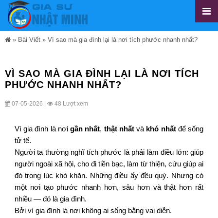
»
Bài Viết
»
Vì sao mà gia đình lại là nơi tích phước nhanh nhất?
VÌ SAO MÀ GIA ĐÌNH LẠI LÀ NƠI TÍCH
PHƯỚC NHANH NHẤT?
07-05-2026 |
48 Lượt xem
Vì gia đình là nơi
gần nhất
,
thật nhất
và
khó nhất
để sống
tử tế.
Người ta thường nghĩ tích phước là phải làm điều lớn: giúp
người ngoài xã hội, cho đi tiền bạc, làm từ thiện, cứu giúp ai
đó trong lúc khó khăn. Những điều ấy đều quý. Nhưng có
một nơi tạo phước nhanh hơn, sâu hơn và thật hơn rất
nhiều — đó là gia đình.
Bởi vì gia đình là nơi không ai sống bằng vai diễn.