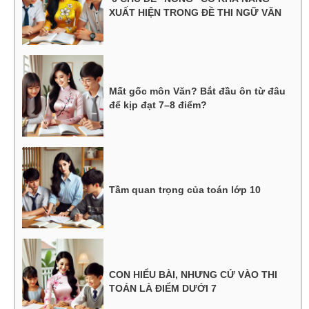
XUẤT HIỆN TRONG ĐỀ THI NGỮ VĂN
Mất gốc môn Văn? Bắt đầu ôn từ đâu
để kịp đạt 7–8 điểm?
Tầm quan trọng của toán lớp 10
CON HIỂU BÀI, NHƯNG CỨ VÀO THI
TOÁN LÀ ĐIỂM DƯỚI 7