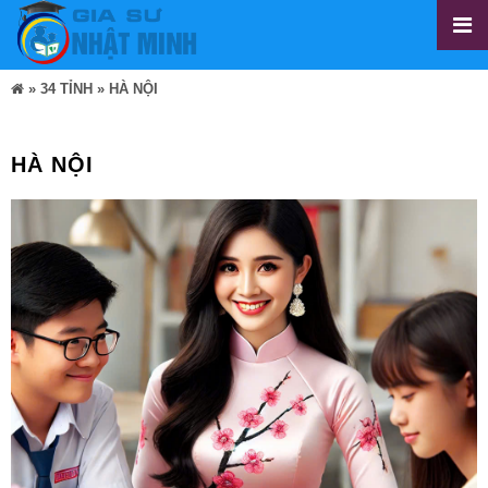
»
34 TỈNH
»
HÀ NỘI
HÀ NỘI