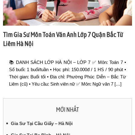
Tìm Gia Sư Môn Toán Văn Anh Lớp 7 Quận Bắc Từ
Liêm Hà Nội
📚 DANH SÁCH LỚP HÀ NỘI – LỚP 7 ✅ Môn: Toán 7 •
Số buổi: 1 buổi/tuần • Học phí: 150.000đ / 1 HS / 90 phút •
Thời gian: Buổi tối • Địa chỉ: Phường Phúc Diễn – Bắc Từ
Liêm (cũ) • Yêu cầu: Sinh viên nữ ✅ Môn: Ngữ văn 7 […]
MỚI NHẤT
Gia Sư Tại Cầu Giấy – Hà Nội