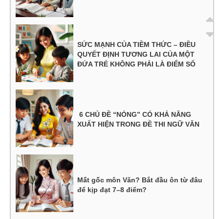
SỨC MẠNH CỦA TIỀM THỨC – ĐIỀU
QUYẾT ĐỊNH TƯƠNG LAI CỦA MỘT
ĐỨA TRẺ KHÔNG PHẢI LÀ ĐIỂM SỐ
6 CHỦ ĐỀ “NÓNG” CÓ KHẢ NĂNG
XUẤT HIỆN TRONG ĐỀ THI NGỮ VĂN
Mất gốc môn Văn? Bắt đầu ôn từ đâu
để kịp đạt 7–8 điểm?