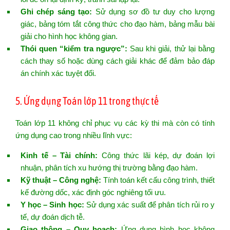
Ghi chép sáng tạo:
Sử dụng sơ đồ tư duy cho lượng
giác, bảng tóm tắt công thức cho đạo hàm, bảng mẫu bài
giải cho hình học không gian.
Thói quen “kiểm tra ngược”:
Sau khi giải, thử lại bằng
cách thay số hoặc dùng cách giải khác để đảm bảo đáp
án chính xác tuyệt đối.
5. Ứng dụng Toán lớp 11 trong thực tế
Toán lớp 11 không chỉ phục vụ các kỳ thi mà còn có tính
ứng dụng cao trong nhiều lĩnh vực:
Kinh tế – Tài chính:
Công thức lãi kép, dự đoán lợi
nhuận, phân tích xu hướng thị trường bằng đạo hàm.
Kỹ thuật – Công nghệ:
Tính toán kết cấu công trình, thiết
kế đường dốc, xác định góc nghiêng tối ưu.
Y học – Sinh học:
Sử dụng xác suất để phân tích rủi ro y
tế, dự đoán dịch tễ.
Giao thông – Quy hoạch:
Ứng dụng hình học không