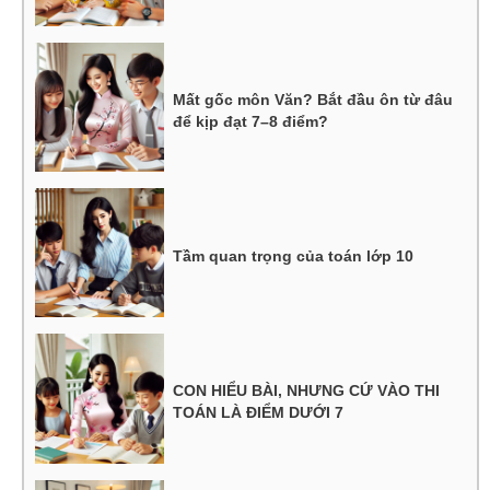
Mất gốc môn Văn? Bắt đầu ôn từ đâu
để kịp đạt 7–8 điểm?
Tầm quan trọng của toán lớp 10
CON HIỂU BÀI, NHƯNG CỨ VÀO THI
TOÁN LÀ ĐIỂM DƯỚI 7