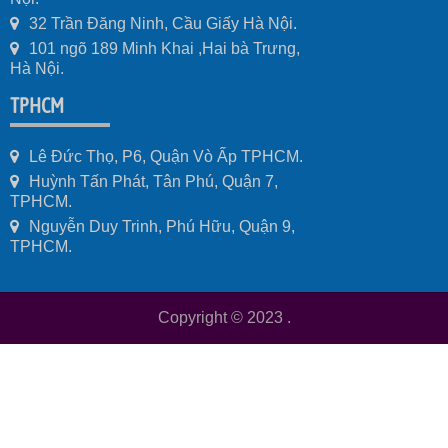
32 Trần Đăng Ninh, Cầu Giấy Hà Nội.
101 ngõ 189 Minh Khai ,Hai bà Trưng,
Hà Nội.
TPHCM
Lê Đức Thọ, P6, Quận Vò Ấp TPHCM.
Huỳnh Tấn Phát, Tân Phú, Quận 7,
TPHCM.
Nguyễn Duy Trinh, Phú Hữu, Quận 9,
TPHCM.
Copyright © 2023
.