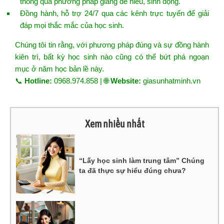
thông qua phương pháp giảng dễ hiểu, sinh động.
Đồng hành, hỗ trợ 24/7 qua các kênh trực tuyến để giải
đáp mọi thắc mắc của học sinh.
Chúng tôi tin rằng, với phương pháp đúng và sự đồng hành
kiên trì, bất kỳ học sinh nào cũng có thể bứt phá ngoạn
mục ở năm học bản lề này.
📞
Hotline:
0968.974.858 | 🌐
Website:
giasunhatminh.vn
Xem nhiều nhất
“Lấy học sinh làm trung tâm” Chúng
ta đã thực sự hiểu đúng chưa?