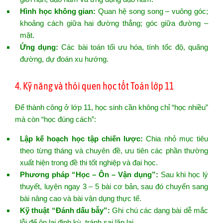
Hình học không gian:
Quan hệ song song – vuông góc;
khoảng cách giữa hai đường thẳng; góc giữa đường –
mặt.
Ứng dụng:
Các bài toán tối ưu hóa, tính tốc độ, quãng
đường, dự đoán xu hướng.
4. Kỹ năng và thói quen học tốt Toán lớp 11
Để thành công ở lớp 11, học sinh cần không chỉ “học nhiều”
mà còn “học đúng cách”:
Lập kế hoạch học tập chiến lược:
Chia nhỏ mục tiêu
theo từng tháng và chuyên đề, ưu tiên các phần thường
xuất hiện trong đề thi tốt nghiệp và đại học.
Phương pháp “Học – Ôn – Vận dụng”:
Sau khi học lý
thuyết, luyện ngay 3 – 5 bài cơ bản, sau đó chuyển sang
bài nâng cao và bài vận dụng thực tế.
Kỹ thuật “Đánh dấu bẫy”:
Ghi chú các dạng bài dễ mắc
lỗi để ôn lại định kỳ, tránh sai lặp lại.