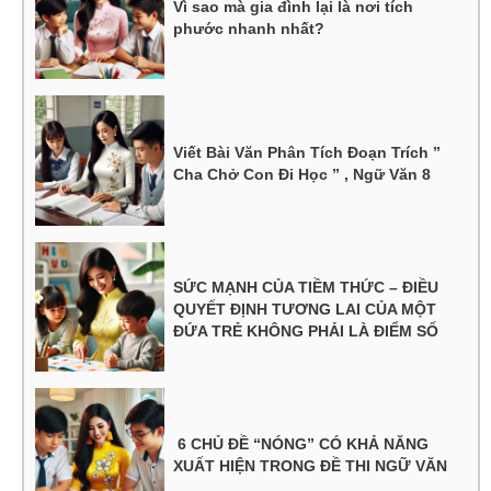
Vì sao mà gia đình lại là nơi tích
phước nhanh nhất?
Viết Bài Văn Phân Tích Đoạn Trích ”
Cha Chở Con Đi Học ” , Ngữ Văn 8
SỨC MẠNH CỦA TIỀM THỨC – ĐIỀU
QUYẾT ĐỊNH TƯƠNG LAI CỦA MỘT
ĐỨA TRẺ KHÔNG PHẢI LÀ ĐIỂM SỐ
6 CHỦ ĐỀ “NÓNG” CÓ KHẢ NĂNG
XUẤT HIỆN TRONG ĐỀ THI NGỮ VĂN