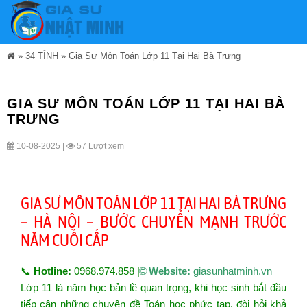
»
34 TỈNH
»
Gia Sư Môn Toán Lớp 11 Tại Hai Bà Trưng
GIA SƯ MÔN TOÁN LỚP 11 TẠI HAI BÀ
TRƯNG
10-08-2025 |
57 Lượt xem
GIA SƯ MÔN TOÁN LỚP 11 TẠI HAI BÀ TRƯNG
– HÀ NỘI – BƯỚC CHUYỂN MẠNH TRƯỚC
NĂM CUỐI CẤP
📞
Hotline:
0968.974.858 |
🌐
Website:
giasunhatminh.vn
Lớp 11 là năm học bản lề quan trọng, khi học sinh bắt đầu
tiếp cận những chuyên đề Toán học phức tạp, đòi hỏi khả