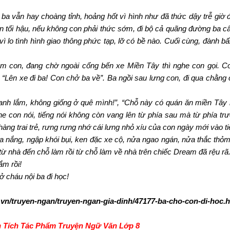
, ba vẫn hay choàng tỉnh, hoảng hốt vì hình như đã thức dậy trễ giờ
iện tối hậu, nếu không con phải thức sớm, đi bộ cả quãng đường ba c
vì lo tình hình giao thông phức tạp, lỡ có bề nào. Cuối cùng, đành 
thăm con, đang chờ ngoài cổng bến xe Miền Tây thì nghe con gọi. C
i: “Lên xe đi ba! Con chở ba về”. Ba ngồi sau lưng con, đi qua chằng 
hanh lắm, không giống ở quê mình!”, “Chỗ này có quán ăn miền Tây 
con nói, tiếng nói không còn vang lên từ phía sau mà từ phía trư
chàng trai trẻ, rưng rưng nhớ cái lưng nhỏ xíu của con ngày mới vào ti
a nắng, ngập khói bụi, ken đặc xe cộ, nửa ngao ngán, nửa thắc thỏ
 nhà đến chỗ làm rồi từ chỗ làm về nhà trên chiếc Dream đã rệu rã
ắm rồi!
ở cháu nội ba đi học!
n/truyen-ngan/truyen-ngan-gia-dinh/47177-ba-cho-con-di-hoc.h
 Tích Tác Phẩm Truyện Ngữ Văn Lớp 8