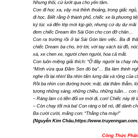
Nhưng thôi, cứ lướt qua cho yên tâm.
Con đi học xa, vậy mà thỉnh thoảng, trong giấc ngủ
đi học. Biết rằng ở thành phố, chiếc xe là phương t
ký túc xá đến lớp mới kịp giờ, nhưng cứ dụ dự mãi 
đem chiếc Dream lên Sài Gòn cho con đỡ chân…
Con ra trường rồi ở lại Sài Gòn làm việc. Ba đi 
chiếc Dream ba cho, trờ tới, với tay xách túi đồ, nó
xá, xe chen xe, người chen người, hoa cả mắt.
Con luôn miệng giải thích: “Ở đây người ta chạy n
“Mình vừa qua Đầm Sen đó ba”… Ba làm thinh nghe 
nghe rồi lại nhìn! Ba nhìn tấm lưng dài và rộng của 
Rồi ba nhìn con đường trước mặt, dài thăm thẳm, ló
tượng những sáng, những chiều, những tuần… con từ
– Ráng làm có tiền đổi xe mới đi, con! Chiếc này tệ l
– Còn chạy tốt mà ba! Con ráng o bế nó, để dành ch
Ba cười cười, mắng con: “Thằng cha mày!”
(Nguyễn Kim Châu,https://www.truyenngan.com.v
Công Thức Phân