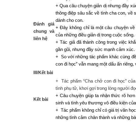
+ Qua câu chuyện giản dị nhưng đầy xú
thông điệp sâu sắc về tình cha con, về 
dành cho con.
Đánh giá
+ Đây không chỉ là một câu chuyện về g
chung và
của những điều giản dị trong cuộc sống.
liên hệ
+ Tác giả đã thành công trong việc kh
gần gũi, nhưng đầy sức mạnh cảm xúc.
+ So với những tác phẩm khác cùng đề 
con đi học” vẫn mang một dấu ấn riêng, 
III/Kết bài
+ Tác phẩm “Cha chở con đi học” của
tình phụ tử, khơi gợi trong lòng người đ
+ Câu chuyện giúp ta nhận thức rõ hơn 
Kết bài
sinh và tình yêu thương vô điều kiện củ
+ Tác phẩm không chỉ có giá trị văn học
những tình cảm chân thành và những bà