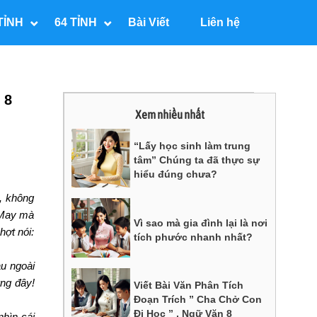
TỈNH
64 TỈNH
Bài Viết
Liên hệ
 8
Xem nhiều nhất
“Lấy học sinh làm trung
tâm” Chúng ta đã thực sự
hiểu đúng chưa?
, không
. May mà
Vì sao mà gia đình lại là nơi
hợt nói:
tích phước nhanh nhất?
u ngoài
ứng đây!
Viết Bài Văn Phân Tích
Đoạn Trích ” Cha Chở Con
Đi Học ” , Ngữ Văn 8
hìn cái