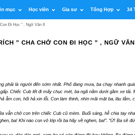
ên mục
Học viên
Gia sư
Tổng Hợp
34 
 Con Đi Học ” , Ngữ Văn 8
RÍCH ” CHA CHỞ CON ĐI HỌC ” , NGỮ VĂN
ông phải là người đến sớm nhất. Phố đang mưa, ba chạy nhanh quá
ng gấp. Chiếc Cub lết đi mấy chục mét, ba ngã nằm dưới gầm xe tải
ả ẵm con, hối hả xin lỗi. Con làm thinh, nhìn mãi mặt ba, lâu lắm, c
a vẫn chở con trên chiếc Cub cũ mèm. Buổi sáng, hễ chia tay nha
hen, ba! Khi nào con vô lớp rồi ba hãy về nghen, ba!”. “Ừ! Ba sẽ đ
quay ra, dáo dác ngó, xem ba có còn đứng đó hay không. Ba đứng n