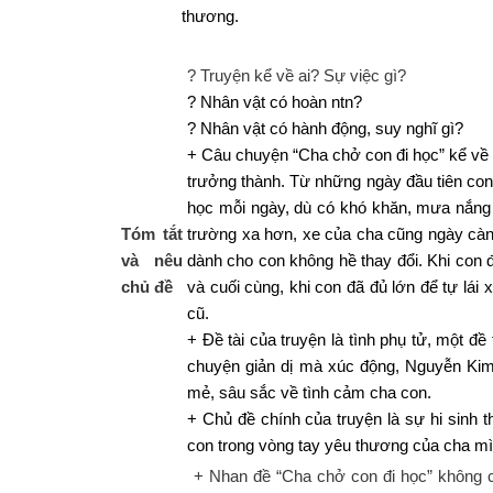
thương.
? Truyện kể về ai? Sự việc gì?
? Nhân vật có hoàn ntn?
? Nhân vật có hành động, suy nghĩ gì?
+ Câu chuyện “Cha chở con đi học” kể về 
trưởng thành. Từ những ngày đầu tiên con
học mỗi ngày, dù có khó khăn, mưa nắng 
Tóm tắt
trường xa hơn, xe của cha cũng ngày càn
và nêu
dành cho con không hề thay đổi. Khi con đ
chủ đề
và cuối cùng, khi con đã đủ lớn để tự lái
cũ.
+ Đề tài của truyện là tình phụ tử, một đề
chuyện giản dị mà xúc động, Nguyễn K
mẻ, sâu sắc về tình cảm cha con.
+ Chủ đề chính của truyện là sự hi sinh 
con trong vòng tay yêu thương của cha mì
+ Nhan đề “Cha chở con đi học” không 