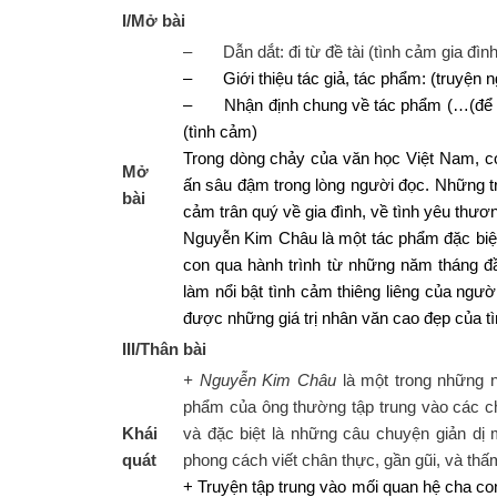
I/Mở bài
– Dẫn dắt: đi từ đề tài (tình cảm gia đì
– Giới thiệu tác giả, tác phẩm: (truyện ng
– Nhận định chung về tác phẩm (…(để lại
(tình cảm)
Trong dòng chảy của văn học Việt Nam, có
Mở
ấn sâu đậm trong lòng người đọc. Những tr
bài
cảm trân quý về gia đình, về tình yêu thươ
Nguyễn Kim Châu là một tác phẩm đặc biệt,
con qua hành trình từ những năm tháng đ
làm nổi bật tình cảm thiêng liêng của ng
được những giá trị nhân văn cao đẹp của t
III/Thân bài
+ Nguyễn Kim Châu
là một trong những n
phẩm của ông thường tập trung vào các chủ
Khái
và đặc biệt là những câu chuyện giản d
quát
phong cách viết chân thực, gần gũi, và th
+ Truyện tập trung vào mối quan hệ cha c