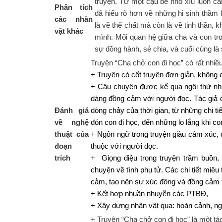
truyện. Từ một cậu bé nhỏ xíu luôn c
Phân tích
đã hiểu rõ hơn về những hi sinh thầm
các nhân
là về thể chất mà còn là về tinh thần, 
vật khác
mình. Mối quan hệ giữa cha và con tr
sự đồng hành, sẻ chia, và cuối cùng là 
Truyện “Cha chở con đi học” có rất nhiề
+ Truyện có cốt truyện đơn giản, không 
+ Câu chuyện được kể qua ngôi thứ nhấ
dàng đồng cảm với người đọc. Tác giả 
Đánh giá
dòng chảy của thời gian, từ những chi t
về nghệ
đón con đi học, đến những lo lắng khi co
thuật của
+ Ngôn ngữ trong truyện giàu cảm xúc, đ
đoạn
thuộc với người đọc.
trích
+ Giọng điệu trong truyện trầm buồn,
chuyện về tình phụ tử. Các chi tiết miêu
cảm, tạo nên sự xúc động và đồng cảm 
+ Kết hợp nhuần nhuyễn các PTBĐ,
+ Xây dựng nhân vật qua: hoàn cảnh, ngo
+ Truyện “Cha chở con đi học” là một tá