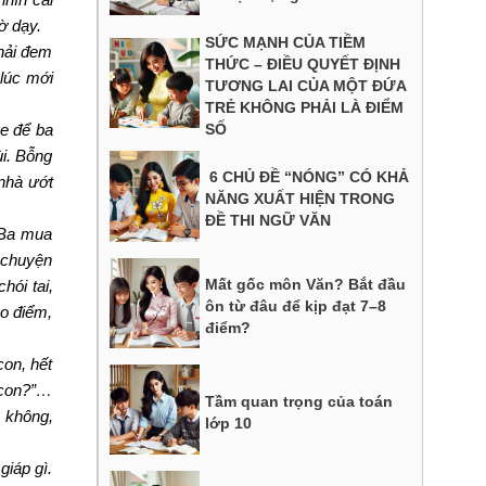
ờ dạy.
SỨC MẠNH CỦA TIỀM
hải đem
THỨC – ĐIỀU QUYẾT ĐỊNH
 lúc mới
TƯƠNG LAI CỦA MỘT ĐỨA
TRẺ KHÔNG PHẢI LÀ ĐIỂM
xe để ba
SỐ
ùi. Bỗng
6 CHỦ ĐỀ “NÓNG” CÓ KHẢ
 nhà ướt
NĂNG XUẤT HIỆN TRONG
ĐỀ THI NGỮ VĂN
 Ba mua
 chuyện
Mất gốc môn Văn? Bắt đầu
hói tai,
ôn từ đâu để kịp đạt 7–8
ao điểm,
điểm?
con, hết
, con?”…
Tầm quan trọng của toán
c không,
lớp 10
giáp gì.