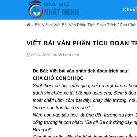
Chuy
»
Bài Viết
»
Viết Bài Văn Phân Tích Đoạn Trích ” Cha Chở
VIẾT BÀI VĂN PHÂN TÍCH ĐOẠN T
22-04-2026 |
65 Lượt xem
Đề Bài: Viết bài văn phân tích đoạn trích sau:
CHA CHỞ CON ĐI HỌC
Suốt thời con học mẫu giáo, chỉ có một lần ba kh
tránh kịp chiếc xe tải bất ngờ quẹo cua, đành thắ
thoát chết! Lồm cồm bật dậy, chạy đến trường, hối h
“Ba ơi, sao trán ba có máu?”.
Năm con vào tiểu học, đường đến trường xa hơn. B
cổng trường là con nhắc: “Ba ơi! Ba cứ đứng đây ng
Đừng lo!”.
Con đi qua sân, đến tận hành lang phòng học vẫn 