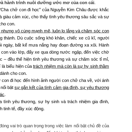
h và hành trình nuôi dưỡng ước mơ của con cái
.
 “Cha chở con đi học” của Nguyễn Kim Châu được khắc
à giàu cảm xúc, cho thấy tình yêu thương sâu sắc và sự
cho con.
dị nhưng vô cùng mạnh mẽ, luôn lo lắng và chăm sóc con
g thành. Dù cuộc sống khó khăn, chiếc xe cũ kĩ, người
ỗi ngày, bất kể mưa nắng hay đoạn đường xa xôi. Hành
ể con vào lớp, đẩy xe qua dòng nước ngập, đến việc chờ
ọc – đều thể hiện tình yêu thương và sự chăm sóc tỉ mỉ,
 là biểu hiện của
trách nhiệm mà còn là sự hy sinh thầm
dành cho con.
 con đi học đến hình ảnh người con chở cha về, với ánh
 nổi bật
sự gắn kết của tình cảm gia đình, sự yêu thương
hác
.
 tình yêu thương, sự hy sinh và trách nhiệm gia đình,
tinh tế, đầy xúc động.
óng vai trò quan trọng trong việc làm nổi bật chủ đề của