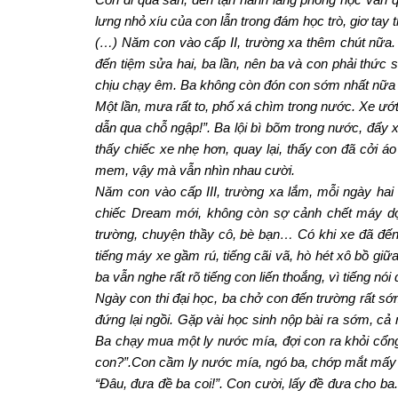
lưng nhỏ xíu của con lẫn trong đám học trò, giơ tay 
(…) Năm con vào cấp II, trường xa thêm chút nữa.
đến tiệm sửa hai, ba lần, nên ba và con phải thức
chịu chạy êm. Ba không còn đón con sớm nhất nữa mà
Một lần, mưa rất to, phố xá chìm trong nước. Xe ướ
dẫn qua chỗ ngập!”. Ba lội bì bõm trong nước, đẩy 
thấy chiếc xe nhẹ hơn, quay lại, thấy con đã cởi á
mem, vậy mà vẫn nhìn nhau cười.
Năm con vào cấp III, trường xa lắm, mỗi ngày hai
chiếc Dream mới, không còn sợ cảnh chết máy dọc
trường, chuyện thầy cô, bè bạn… Có khi xe đã đến 
tiếng máy xe gầm rú, tiếng cãi vã, hò hét xô bồ gi
ba vẫn nghe rất rõ tiếng con liến thoắng, vì tiếng nó
Ngày con thi đại học, ba chở con đến trường rất s
đứng lại ngồi. Gặp vài học sinh nộp bài ra sớm, cả
Ba chạy mua một ly nước mía, đợi con ra khỏi cổng
con?”.Con cầm ly nước mía, ngó ba, chớp mắt mấy cá
“Đâu, đưa đề ba coi!”. Con cười, lấy đề đưa cho ba. 