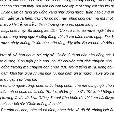
thật cao cho con thấy, đợi đến khi con vào lớp mới chạy vội cho kịp gi
 Chiếc Cub cà tàng giờ uống xăng như uống nước, tuần nào cũng p
 sớm, dẫn xe ra hẻm, đạp cho nó nổ máy, phun khói đen mù mịt một
 có khi trễ, rất trễ vì thỉnh thoảng xe xì vỏ, nghẹt xăng…
t bugi, chết máy. Ba xuống xe, dặn: “Con cứ mặc áo mưa, ngồi trên 
xe len trong dòng người cũng đang vật vã với cảnh nước ngập đến đ
o mưa, nhảy xuống từ lúc nào, cắn răng đẩy tiếp. Ba và con về đến
 lượt đi, về hơn hai mươi cây số. Chiếc Cub đã bán cho đồng nát.
 đường. Con ngồi phía sau, nói đủ chuyện trên đời: chuyện nhà,
cổng trường mà chuyện còn chưa dứt. Trong tiếng mưa, tiếng còi c
ữa đám khói bụi, giữa những ngã tư, ngã năm ùn ứ người và xe giờ c
i đó ở ngay sau lưng ba.
ớm rồi chờ ngoài cổng, chen chúc trong nhóm cha mẹ cũng ngồi chờ 
 nhóm nhao nhao bu lại hỏi: “Ra tác phẩm gì, con?”, “Đề khó không
 trường là vội vã đưa: “Uống đi con! Cho khỏe rồi về! Làm bài đượ
i như bối rối: “Chắc không tệ ba à!”.
Ba cắm cúi đọc, toàn số và hình, công thức và đồ thị, chẳng biết ất 