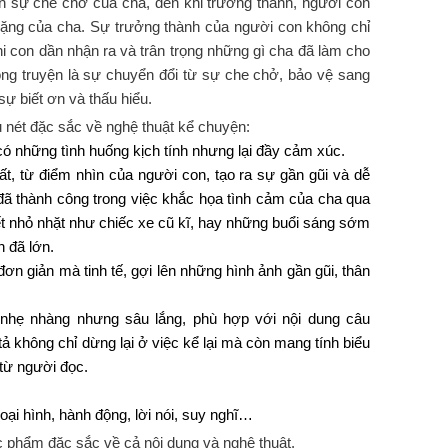
ần sự che chở của cha, đến khi trưởng thành, người con
 lặng của cha. Sự trưởng thành của người con không chỉ
khi con dần nhận ra và trân trọng những gì cha đã làm cho
ong truyện là sự chuyển đổi từ sự che chở, bảo vệ sang
sự biết ơn và thấu hiểu.
u nét đặc sắc về nghệ thuật kể chuyện:
có những tình huống kịch tính nhưng lại đầy cảm xúc.
t, từ điểm nhìn của người con, tạo ra sự gần gũi và dễ
đã thành công trong việc khắc họa tình cảm của cha qua
iết nhỏ nhặt như chiếc xe cũ kĩ, hay những buổi sáng sớm
n đã lớn.
ơn giản mà tinh tế, gợi lên những hình ảnh gần gũi, thân
 nhẹ nhàng nhưng sâu lắng, phù hợp với nội dung câu
 tả không chỉ dừng lại ở việc kể lại mà còn mang tính biểu
từ người đọc.
ại hình, hành động, lời nói, suy nghĩ…
c phẩm đặc sắc về cả nội dung và nghệ thuật.