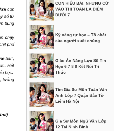
CON HIỂU BÀI, NHƯNG CỨ
VÀO THI TOÁN LÀ ĐIỂM
 đưa con
DƯỚI 7
ây số từ
bấm bụng
Kỹ năng tự học – Tố chất
on chạy
của người xuất chúng
chịt phố
nè ba!”,
Giáo Án Năng Lực Số Tin
ớc. Hết
Học 6 7 8 9 Kết Nối Tri
ểu học.
Thức
m, tưởng
.
Tìm Gia Sư Môn Toán Văn
Anh Lớp 7 Quận Bắc Từ
Liêm Hà Nội
tml
)
Gia Sư Môn Ngữ Văn Lớp
12 Tại Ninh Bình