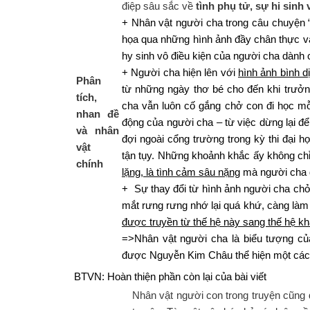
điệp sâu sắc về
tình phụ tử, sự hi sin
+ Nhân vật người cha trong câu chuyện
họa qua những hình ảnh đầy chân thực v
hy sinh vô điều kiện của người cha dành 
+ Người cha hiện lên với
hình ảnh bình 
Phân
từ những ngày thơ bé cho đến khi trưởn
tích,
cha vẫn luôn cố gắng chở con đi học m
nhan đề
động của người cha – từ việc dừng lại đ
và nhân
đợi ngoài cổng trường trong kỳ thi đại h
vật
tận tụy. Những khoảnh khắc ấy không chỉ
chính
lặng, là tình cảm sâu nặng
mà người cha 
+ Sự thay đổi từ hình ảnh người cha chở
mắt rưng rưng nhớ lại quá khứ, càng làm
được truyền từ thế hệ này sang thế hệ k
=>Nhân vật người cha là biểu tượng của
được Nguyễn Kim Châu thể hiện một cách 
BTVN: Hoàn thiện phần còn lại của bài viết
Nhân vật người con trong truyện cũng đ