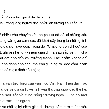
nh…)
ắn A của tác giả B đã để lại….)
) trong lòng người đọc nhiều ấn tượng sâu sắc về …
 nhiều câu chuyện về tình phụ tử đã để lại những dấu
ang văn giàu cảm xúc đã khơi dậy trong ta những tình
ng giữa cha và con. Trong đó, “Cha chở con đi học” của
 ghi lại những kỷ niệm giản dị mà sâu sắc về tình cha
ầu đời cho đến khi trưởng thành. Tác phẩm không chỉ
ười cha dành cho con, mà còn giúp người đọc cảm nhận
ình cảm gia đình sâu nặng.
hà văn tiêu biểu của văn học Việt Nam hiện đại. Tác
 đề về gia đình, về tình yêu thương giữa các thế hệ,
ị mà sâu sắc về cuộc sống thường ngày. Ông có một
ấm đượm tình người.
on và những kỷ niệm giản dị nhưng thấm đượm tình yêu