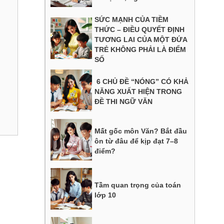
SỨC MẠNH CỦA TIỀM
THỨC – ĐIỀU QUYẾT ĐỊNH
TƯƠNG LAI CỦA MỘT ĐỨA
TRẺ KHÔNG PHẢI LÀ ĐIỂM
SỐ
6 CHỦ ĐỀ “NÓNG” CÓ KHẢ
NĂNG XUẤT HIỆN TRONG
ĐỀ THI NGỮ VĂN
Mất gốc môn Văn? Bắt đầu
ôn từ đâu để kịp đạt 7–8
điểm?
Tầm quan trọng của toán
lớp 10