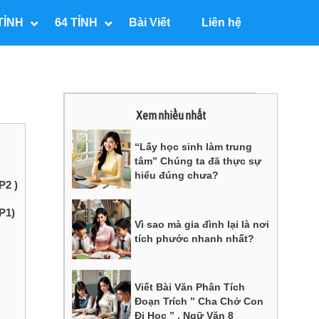
TỈNH
64 TỈNH
Bài Viết
Liên hệ
Xem nhiều nhất
“Lấy học sinh làm trung
tâm” Chúng ta đã thực sự
hiểu đúng chưa?
P2 )
P1)
Vì sao mà gia đình lại là nơi
tích phước nhanh nhất?
Viết Bài Văn Phân Tích
Đoạn Trích ” Cha Chở Con
Đi Học ” , Ngữ Văn 8