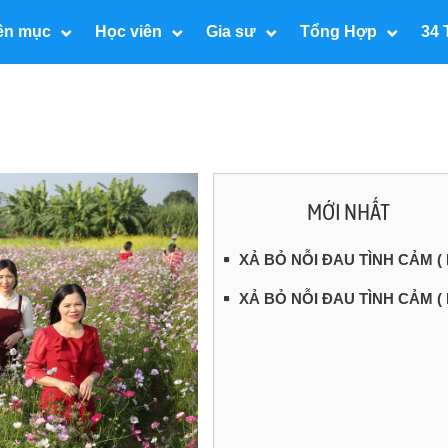
ên mục
Học viên
Gia sư
Tổng Hợp
34 
MỚI NHẤT
XẢ BỎ NỖI ĐAU TÌNH CẢM ( 
XẢ BỎ NỖI ĐAU TÌNH CẢM ( 