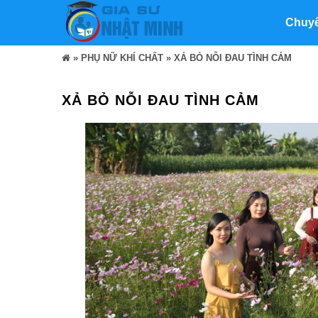
Chuy
»
PHỤ NỮ KHÍ CHẤT
»
XẢ BỎ NỖI ĐAU TÌNH CẢM
XẢ BỎ NỖI ĐAU TÌNH CẢM