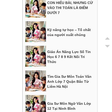
CON HIỂU BÀI, NHƯNG CỨ
VÀO THI TOÁN LÀ ĐIỂM
DƯỚI 7
Kỹ năng tự học – Tố chất
của người xuất chúng
Giáo Án Năng Lực Số Tin
Học 6 7 8 9 Kết Nối Tri
Thức
Tìm Gia Sư Môn Toán Văn
Anh Lớp 7 Quận Bắc Từ
Liêm Hà Nội
Gia Sư Môn Ngữ Văn Lớp
12 Tại Ninh Bình