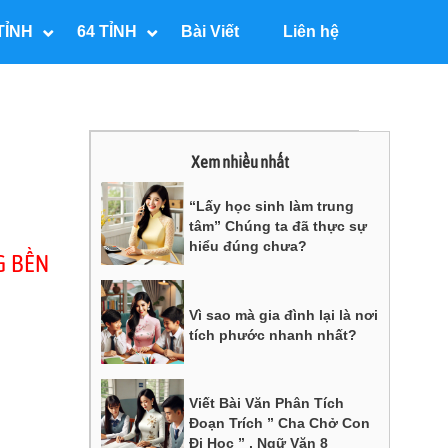
TỈNH
64 TỈNH
Bài Viết
Liên hệ
Xem nhiều nhất
“Lấy học sinh làm trung
tâm” Chúng ta đã thực sự
hiểu đúng chưa?
G BỀN
Vì sao mà gia đình lại là nơi
tích phước nhanh nhất?
Viết Bài Văn Phân Tích
Đoạn Trích ” Cha Chở Con
Đi Học ” , Ngữ Văn 8