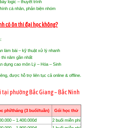
ày logic – thuyết trình
 chính cá nhân, phản biện nhóm
nh có ôn thi đại học không?
:
an làm bài – kỹ thuật xử lý nhanh
ề thi năm gần nhất
 vận dụng cao môn Lý – Hóa – Sinh
ng, được hỗ trợ liên tục cả online & offline.
ãi tại phường Bắc Giang – Bắc Ninh
c phí/tháng (3 buổi/tuần)
Gói học thử
00.000 – 1.400.000đ
2 buổi miễn phí
00.000 – 1.900.000đ
1 buổi miễn phí