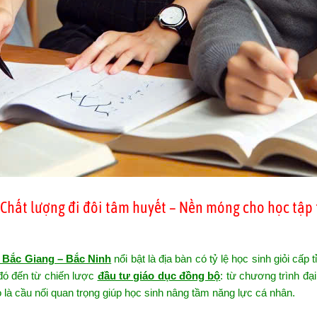
: Chất lượng đi đôi tâm huyết – Nền móng cho học tập
Bắc Giang – Bắc Ninh
nổi bật là địa bàn có tỷ lệ học sinh giỏi cấp t
u đó đến từ chiến lược
đầu tư giáo dục đồng bộ
: từ chương trình đại
ò là cầu nối quan trọng giúp học sinh nâng tầm năng lực cá nhân.