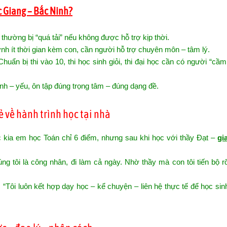
c Giang – Bắc Ninh?
thường bị “quá tải” nếu không được hỗ trợ kịp thời.
h ít thời gian kèm con, cần người hỗ trợ chuyên môn – tâm lý.
huẩn bị thi vào 10, thi học sinh giỏi, thi đại học cần có người “cầm
h – yếu, ôn tập đúng trọng tâm – đúng dạng đề.
ẻ về hành trình học tại nhà
 kia em học Toán chỉ 6 điểm, nhưng sau khi học với thầy Đạt –
gi
tôi là công nhân, đi làm cả ngày. Nhờ thầy mà con tôi tiến bộ rõ 
 “Tôi luôn kết hợp dạy học – kể chuyện – liên hệ thực tế để học si