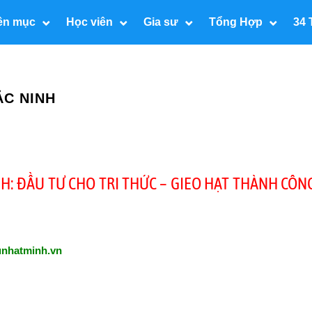
ên mục
Học viên
Gia sư
Tổng Hợp
34 
ẮC NINH
NH: ĐẦU TƯ CHO TRI THỨC – GIEO HẠT THÀNH CÔN
unhatminh.vn