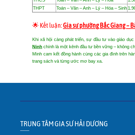
THPT
Toán – Văn – Anh – Lý – Hóa – Sinh
1.9
🌟 Kết luận:
Gia sư phường Bắc Giang – B
Khi xã hội càng phát triển, sự đầu tư vào giáo dụ
Ninh
chính là một kênh đầu tư bền vững – không c
Minh
cam kết đồng
hành
cùng
các
gia đình
trên
hàn
trang sách và từng ước mơ bay xa.
TRUNG TÂM GIA SƯ HẢI DƯƠNG