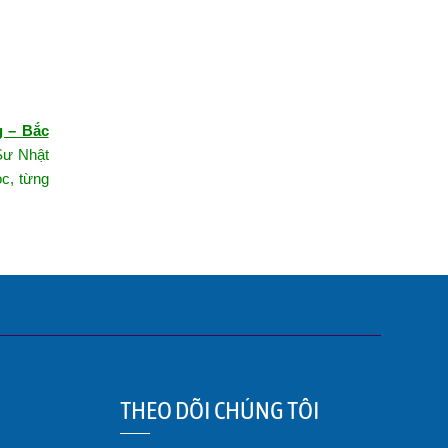
g – Bắc
Sư Nhật
ọc
, từng
THEO DÕI CHÚNG TÔI