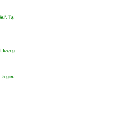
u”. Tại
ất lượng
là gieo