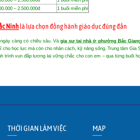
00.000 – 2.500.000đ
1 buổi miễn phí
ắc Ninh
là lựa chọn đồng hành giáo dục đúng đắn
c ngày càng có chiều sâu. Và
gia sư tại nhà ở phường Bắc Gian
hỉ cho học lực mà còn cho nhân cách, kỹ năng sống.
Trung
tâm
Gia 
h trình
vun
đắp tương
la
i vững chắc cho
con
em – qua từng buổi
h
THỜI GIAN LÀM VIỆC
MAP