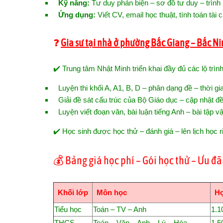
Kỹ năng:
Tư duy phản biện – sơ đồ tư duy – trình b
Ứng dụng:
Viết CV, email học thuật, tính toán tài
❓
Gia sư tại nhà ở phường Bắc Giang – Bắc Ni
✔️ Trung tâm Nhật Minh triển khai đầy đủ các lộ trình
Luyện thi khối A, A1, B, D – phân dạng đề – thời gi
Giải đề sát cấu trúc của Bộ Giáo dục – cập nhật đ
Luyện viết đoạn văn, bài luận tiếng Anh – bài tập
✔️ Học sinh được học thử – đánh giá – lên lịch học riê
💰 Bảng giá học phí – Gói học thử – Ưu đ
Khối lớp
Môn học
Họ
Tiểu học
Toán – TV – Anh
1.1
THCS
Toán – Văn – Anh – Lý – Hóa
1.5