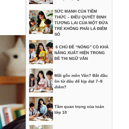
SỨC MẠNH CỦA TIỀM
THỨC – ĐIỀU QUYẾT ĐỊNH
TƯƠNG LAI CỦA MỘT ĐỨA
TRẺ KHÔNG PHẢI LÀ ĐIỂM
SỐ
6 CHỦ ĐỀ “NÓNG” CÓ KHẢ
NĂNG XUẤT HIỆN TRONG
ĐỀ THI NGỮ VĂN
Mất gốc môn Văn? Bắt đầu
ôn từ đâu để kịp đạt 7–8
điểm?
Tầm quan trọng của toán
lớp 10