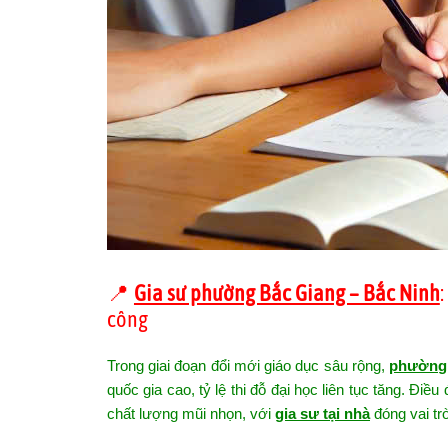
📍
Gia sư phường Bắc Giang – Bắc Ninh
công
Trong giai đoạn đổi mới giáo dục sâu rộng,
phường 
quốc gia cao, tỷ lệ thi đỗ đại học liên tục tăng. Điề
chất lượng mũi nhọn, với
gia sư tại nhà
đóng vai tr