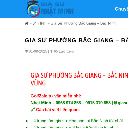
Chuy
»
34 TỈNH
»
Gia Sư Phường Bắc Giang – Bắc Ninh
GIA SƯ PHƯỜNG BẮC GIANG – B
01-08-2025 |
65 Lượt xem
GIA SƯ PHƯỜNG BẮC GIANG – BẮC NI
VỮNG
Gọi/Zalo tư vấn miễn phí:
Nhật Minh – 0968.974.858 – 0915.310.858 | 🌐
gias
🔗
Các bài viết liên quan:
4 trung tâm gia sư Hóa học tại Bắc Ninh tốt nhất
4 trung tâm gia sư Vật lý tại Bắc Ninh tốt nhất