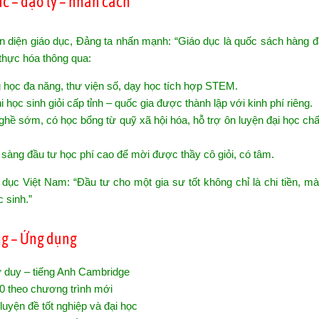
ức – đạo lý – nhân cách
 diện giáo dục, Đảng ta nhấn mạnh: “Giáo dục là quốc sách hàng đầ
thực hóa thông qua:
học đa năng, thư viện số, dạy học tích hợp STEM.
i học sinh giỏi cấp tỉnh – quốc gia được thành lập với kinh phí riêng.
hề sớm, có học bổng từ quỹ xã hội hóa, hỗ trợ ôn luyện đại học ch
 sàng đầu tư học phí cao để mời được thầy cô giỏi, có tâm.
c Việt Nam: “Đầu tư cho một gia sư tốt không chỉ là chi tiền, mà 
 sinh.”
ng – Ứng dụng
ư duy – tiếng Anh Cambridge
10 theo chương trình mới
luyện đề tốt nghiệp và đại học