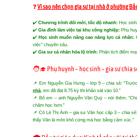
❓
Vì sao nên chọn gia sư tại nhà ở phường Bắ
✔️
Chương trình đổi mới, tốc độ nhanh:
Học sinh 
✔️
Gia đình làm việc tại khu công nghiệp:
Phụ huyn
✔️
Học sinh muốn nâng cao năng lực cá nhân:
C
việc” chuyên sâu.
✔️
Gia sư cá nhân hóa lộ trình:
Phân tích điểm mạn
🧑‍🎓 Phụ huynh – học sinh – gia sư chia s
📌 Em Nguyễn Gia Hưng – lớp 9 – chia sẻ: “Trước
nhà
, em đã đạt 8.75 kỳ thi khảo sát vào 10.”
📌 Bố em – anh Nguyễn Văn Quý – nói thêm: “Chúng 
chăm học hơn.”
📌 Cô Lê Thị Ánh – gia sư Văn học cấp 3 – chia sẻ:
thấy Văn là môn khô cứng mà học bằng cảm xúc.”