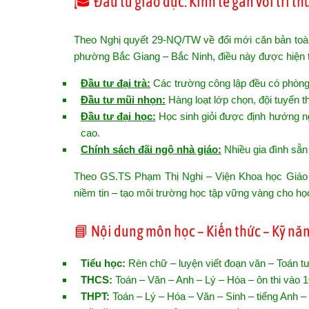
🎓 Đầu tư giáo dục: Kinh tế gắn với tri th
Theo Nghị quyết 29-NQ/TW về đổi mới căn bản toàn
phường Bắc Giang – Bắc Ninh, điều này được hiện 
Đầu tư đại trà:
Các trường công lập đều có phòng 
Đầu tư mũi nhọn:
Hàng loạt lớp chọn, đội tuyển th
Đầu tư đại học:
Học sinh giỏi được định hướng ng
cao.
Chính sách đãi ngộ nhà giáo:
Nhiều gia đình sẵn
Theo GS.TS Phạm Thị Nghi – Viện Khoa học Giáo dụ
niềm tin – tạo môi trường học tập vững vàng cho học
📘 Nội dung môn học – Kiến thức – Kỹ nă
Tiểu học:
Rèn chữ – luyện viết đoạn văn – Toán t
THCS:
Toán – Văn – Anh – Lý – Hóa – ôn thi vào 
THPT:
Toán – Lý – Hóa – Văn – Sinh – tiếng Anh – 