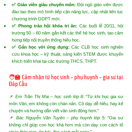
✅ Giáo viên giàu chuyên môn:
Đội ngũ giáo viên được
đào tạo theo mô hình tiếp cận năng lực, cập nhật liên tục
chương trình GDPT mới.
✅ Phong trào hội khóa tri ân:
Các buổi lễ 20/11, hội
trường 50 – 60 năm gắn kết các thế hệ học sinh, tạo cảm
hứng tiếp nối truyền thống hiếu học.
✅ Gắn học với ứng dụng:
Các CLB học sinh nghiên
cứu khoa học – kỹ thuật, sáng kiến STEM được khuyến
khích triển khai tại các trường THCS, THPT.
🧑‍🏫 Cảm nhận từ học sinh – phụ huynh – gia sư tại
Đáp Cầu
📌
Em Trần Thị Mai – học sinh lớp 8:
“Từ khi học gia sư
môn Văn, em không còn chán nản. Cô dạy dễ hiểu, hay kể
chuyện và hướng dẫn viết văn sinh động hơn.”
📌
Bác Nguyễn Văn Tuyên – phụ huynh lớp 5:
“Gia sư
không chỉ giúp con học khá hơn mà còn dạy con cách tổ
chức thời gian, ôn bài, đọc sách mỗi ngày.”