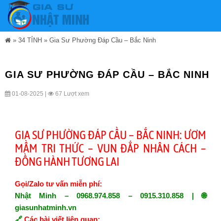
»
34 TỈNH
»
Gia Sư Phường Đáp Cầu – Bắc Ninh
GIA SƯ PHƯỜNG ĐÁP CẦU – BẮC NINH
01-08-2025 |
67 Lượt xem
GIA SƯ PHƯỜNG ĐÁP CẦU – BẮC NINH: ƯƠM
MẦM TRI THỨC – VUN ĐẮP NHÂN CÁCH –
ĐỒNG HÀNH TƯƠNG LAI
Gọi/Zalo tư vấn miễn phí:
Nhật Minh – 0968.974.858 – 0915.310.858 | 🌐
giasunhatminh.vn
🔗
Các bài viết liên quan: