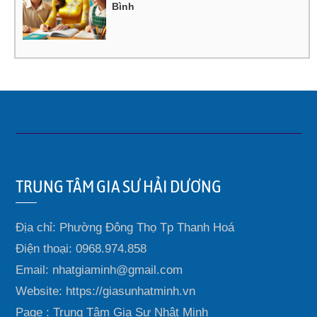
Bình
TRUNG TÂM GIA SƯ HẢI DƯƠNG
Địa chỉ: Phường Đông Thọ Tp Thanh Hoá
Điện thoại: 0968.974.858
Email: nhatgiaminh@gmail.com
Website: https://giasunhatminh.vn
Page : Trung Tâm Gia Sư Nhật Minh