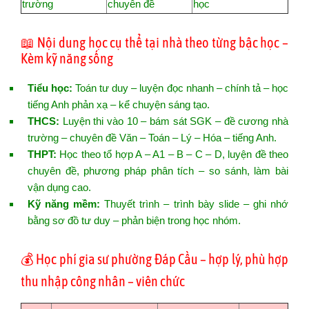
trường
chuyên đề
học
📖 Nội dung học cụ thể tại nhà theo từng bậc học –
Kèm kỹ năng sống
Tiểu học:
Toán tư duy – luyện đọc nhanh – chính tả – học
tiếng Anh phản xạ – kể chuyện sáng tạo.
THCS:
Luyện thi vào 10 – bám sát SGK – đề cương nhà
trường – chuyên đề Văn – Toán – Lý – Hóa – tiếng Anh.
THPT:
Học theo tổ hợp A – A1 – B – C – D, luyện đề theo
chuyên đề, phương pháp phân tích – so sánh, làm bài
vận dụng cao.
Kỹ năng mềm:
Thuyết trình – trình bày slide – ghi nhớ
bằng sơ đồ tư duy – phản biện trong học nhóm.
💰 Học phí gia sư phường Đáp Cầu – hợp lý, phù hợp
thu nhập công nhân – viên chức