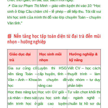
📌
Gia sư Phạm Thị Minh – giáo viên luyện thi vào 10:
“Học
sinh ở Đáp Cầu chăm chỉ – lễ phép – dễ tiếp thu. Tôi rất vui
khi học sinh của mình thi đỗ vào lớp chuyên Toán – chuyên
Văn tỉnh.”
📘 Nền tảng học tập toàn diện từ đại trà đến mũi
nhọn – hướng nghiệp
Giáo dục đại
Học sinh mũi
Hướng nghiệp &
trà
nhọn
kỹ năng
Gia sư củng cố
Luyện thi HSG
Viết CV – học cách
nền tảng Toán –
cấp huyện, tỉnh –
thuyết trình – làm
Văn – Anh – Khoa
ôn chuyên đề
việc nhóm – tư duy
học
nâng cao
phản biện
Học theo năng lực
Học với GV giỏi –
Tư vấn chọn khối thi
cá nhân – theo sát
cựu học sinh đạt
– ngành nghề –
tiến trình học ở
giải cao luyện
chuẩn bị hồ sơ du