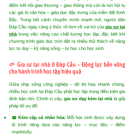
điểm kết nối giao thương – giao thông mà còn là nơi hội tụ
các giá trị văn hóa – giáo dục đặc trưng của miền đất Kinh
Bắc. Trong bối cảnh chuyển mình mạnh mẽ, người dân
Đáp Cầu ngày càng ý thức rõ hơn về vai trò của
gia sư tại
nhà
trong việc nâng cao chất lượng học tập, đặc biệt khi
chương trình giáo dục mới đặt ra nhiều thử thách về năng
lực tư duy – kỹ năng sống – tự học cho học sinh.
🌱 Gia sư tại nhà ở Đáp Cầu – Động lực bền vững
cho hành trình học tập hiệu quả
Giữa nhịp sống công nghiệp – đô thị hóa nhanh chóng,
nhiều học sinh tại Đáp Cầu phải học tập trong điều kiện gia
đình bận rộn. Chính vì vậy,
gia sư dạy kèm tại nhà
là giải
pháp tối ưu để:
📖 Kèm cặp cá nhân hóa:
Mỗi học sinh được xây dựng
lộ trình riêng dựa vào năng lực – mục tiêu – điểm
mạnh/yếu.