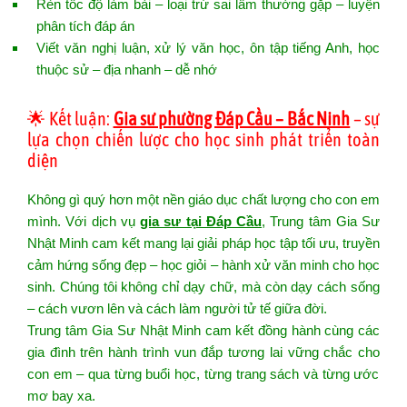
Rèn tốc độ làm bài – loại trừ sai lầm thường gặp – luyện
phân tích đáp án
Viết văn nghị luận, xử lý văn học, ôn tập tiếng Anh, học
thuộc sử – địa nhanh – dễ nhớ
🌟 Kết luận:
Gia sư phường Đáp Cầu – Bắc Ninh
– sự
lựa chọn chiến lược cho học sinh phát triển toàn
diện
Không gì quý hơn một nền giáo dục chất lượng cho con em
mình. Với dịch vụ
gia sư tại Đáp Cầu
, Trung tâm Gia Sư
Nhật Minh cam kết mang lại giải pháp học tập tối ưu, truyền
cảm hứng sống đẹp – học giỏi – hành xử văn minh cho học
sinh. Chúng tôi không chỉ dạy chữ, mà còn dạy cách sống
– cách vươn lên và cách làm người tử tế giữa đời.
Trung
tâm
Gia Sư Nhật
Minh
cam kết đồng
hành
cùng
các
gia đình
trên
hành trình
vun
đắp tương
la
i vững chắc cho
con
em – qua từng buổi
học
, từng trang sách và từng ước
mơ bay xa.