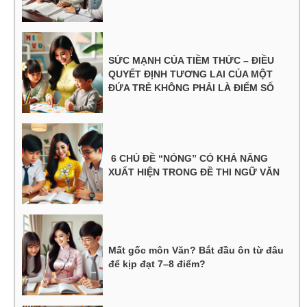
SỨC MẠNH CỦA TIỀM THỨC – ĐIỀU
QUYẾT ĐỊNH TƯƠNG LAI CỦA MỘT
ĐỨA TRẺ KHÔNG PHẢI LÀ ĐIỂM SỐ
6 CHỦ ĐỀ “NÓNG” CÓ KHẢ NĂNG
XUẤT HIỆN TRONG ĐỀ THI NGỮ VĂN
Mất gốc môn Văn? Bắt đầu ôn từ đâu
để kịp đạt 7–8 điểm?