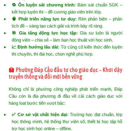
🔁 Ôn luyện sát chương trình:
Bám sát chuẩn SGK –
kết hợp luyện thi – đề cương giáo viên trên lớp.
🧠 Phát triển năng lực tư duy:
Rèn phản biện – phân
tích đề – sáng tạo cách giải và trình bày rõ ràng.
🎯 Gia tăng động lực học tập:
Gia sư luôn là người
động viên – chia sẻ – làm bạn học thuật với học sinh.
📈 Định hướng lâu dài:
Từ củng cố kiến thức đến luyện
thi chuyên, thi đại học, chọn nghề phù hợp.
🏫 Phường Đáp Cầu đầu tư cho giáo dục – Khơi dậy
truyền thống và đổi mới bền vững
Không chỉ là phường công nghiệp phát triển mạnh, Đáp
Cầu còn là địa phương đi đầu về cải cách giáo dục với
hàng loạt bước tiến vượt bậc:
✅ Cơ sở vật chất hiện đại:
Trường học đạt chuẩn, lớp
học thông minh, hệ thống thư viện số, thiết bị học tập hỗ
trợ học sinh học online – offline.