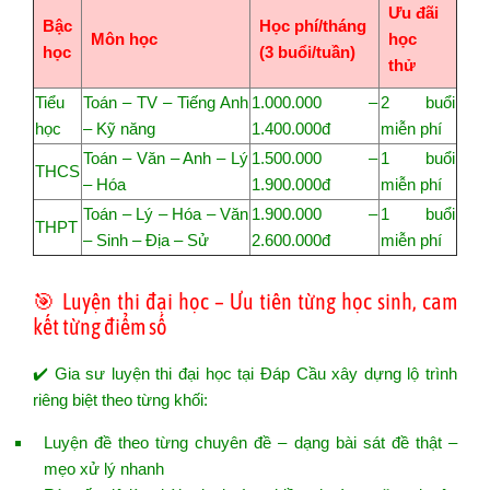
Ưu đãi
Bậc
Học phí/tháng
Môn học
học
học
(3 buổi/tuần)
thử
Tiểu
Toán – TV – Tiếng Anh
1.000.000 –
2 buổi
học
– Kỹ năng
1.400.000đ
miễn phí
Toán – Văn – Anh – Lý
1.500.000 –
1 buổi
THCS
– Hóa
1.900.000đ
miễn phí
Toán – Lý – Hóa – Văn
1.900.000 –
1 buổi
THPT
– Sinh – Địa – Sử
2.600.000đ
miễn phí
🎯 Luyện thi đại học – Ưu tiên từng học sinh, cam
kết từng điểm số
✔️ Gia sư luyện thi đại học tại Đáp Cầu xây dựng lộ trình
riêng biệt theo từng khối:
Luyện đề theo từng chuyên đề – dạng bài sát đề thật –
mẹo xử lý nhanh