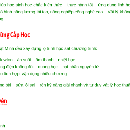
giúp học sinh học chắc kiến thức – thực hành tốt – ứng dụng linh h
u mô hình năng lượng tái tạo, nông nghiệp công nghệ cao – Vật lý khôn
ng.
 Từng Cấp Học
t Minh đều xây dựng lộ trình học sát chương trình:
Newton – áp suất – âm thanh – nhiệt học
ng điện không đổi – quang học – hạt nhân nguyên tử
o tích hợp, vận dụng nhiều chương
bài – sửa lỗi sai – rèn kỹ năng giải nhanh và tư duy vật lý học thuậ
yện
ình