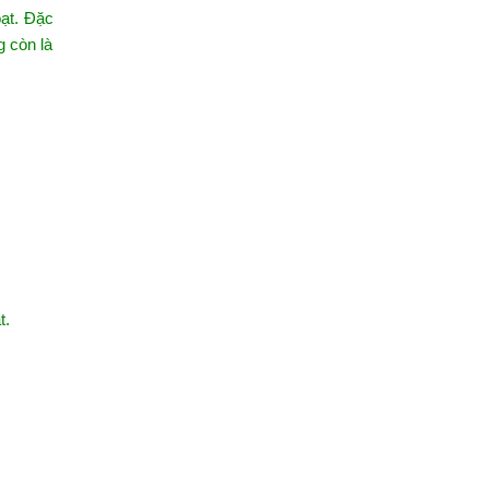
oạt. Đặc
g còn là
t.