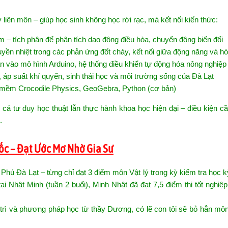
 liên môn – giúp học sinh không học rời rạc, mà kết nối kiến thức:
 – tích phân để phân tích dao động điều hòa, chuyển động biến đổi
uyền nhiệt trong các phản ứng đốt cháy, kết nối giữa động năng và h
 vào mô hình Arduino, hệ thống điều khiển tự động hóa nông nghiệp
 áp suất khí quyển, sinh thái học và môi trường sống của Đà Lạt
mềm Crocodile Physics, GeoGebra, Python (cơ bản)
n cả tư duy học thuật lẫn thực hành khoa học hiện đại – điều kiện cầ
.
ốc – Đạt Ước Mơ Nhờ Gia Sư
hú Đà Lạt – từng chỉ đạt 3 điểm môn Vật lý trong kỳ kiểm tra học k
ại Nhật Minh (tuần 2 buổi), Minh Nhật đã đạt 7,5 điểm thi tốt nghiệ
rì và phương pháp học từ thầy Dương, có lẽ con tôi sẽ bỏ hẳn môn