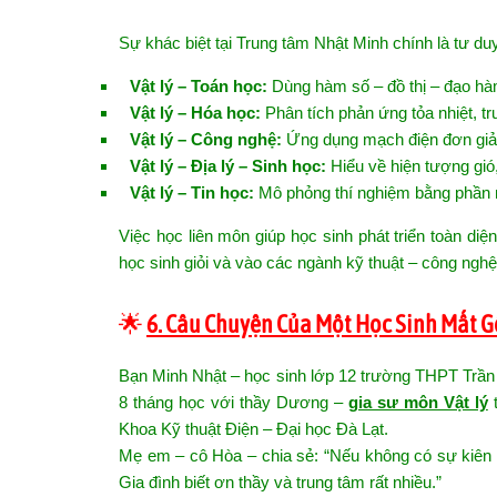
Sự khác biệt tại Trung tâm Nhật Minh chính là tư duy
Vật lý – Toán học:
Dùng hàm số – đồ thị – đạo hàm
Vật lý – Hóa học:
Phân tích phản ứng tỏa nhiệt, tr
Vật lý – Công nghệ:
Ứng dụng mạch điện đơn giản
Vật lý – Địa lý – Sinh học:
Hiểu về hiện tượng gió,
Vật lý – Tin học:
Mô phỏng thí nghiệm bằng phần 
Việc học liên môn giúp học sinh phát triển toàn diệ
học sinh giỏi và vào các ngành kỹ thuật – công nghệ
🌟
6. Câu Chuyện Của Một Học Sinh Mất G
Bạn Minh Nhật – học sinh lớp 12 trường THPT Trần P
8 tháng học với thầy Dương –
gia sư môn Vật lý
t
Khoa Kỹ thuật Điện – Đại học Đà Lạt.
Mẹ em – cô Hòa – chia sẻ: “Nếu không có sự kiên t
Gia đình biết ơn thầy và trung tâm rất nhiều.”