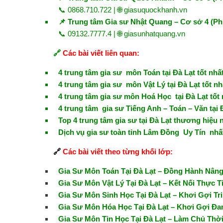
📞 0868.710.722 | 🌐
giasuquockhanh.vn
📌 Trung tâm Gia sư Nhật Quang – Cơ sở 4 (Ph
📞 09132.7777.4 | 🌐
giasunhatquang.vn
🔗
Các bài viết liên quan:
4 trung tâm gia sư môn Toán tại Đà Lạt tốt nhấ
4 trung tâm gia sư môn Vật Lý tại Đà Lạt tốt nh
4 trung tâm gia sư môn Hoá Học tại Đà Lạt tốt 
4 trung tâm gia sư Tiếng Anh – Toán – Văn tại Đ
Top 4 trung tâm gia sư tại Đà Lạt thương hiệu 
Dịch vụ gia sư toàn tỉnh Lâm Đồng Uy Tín nhấ
🔗
Các bài viết theo từng khối lớp:
Gia Sư Môn Toán Tại Đà Lạt – Đồng Hành Nâ
Gia Sư Môn Vật Lý Tại Đà Lạt – Kết Nối Thực 
Gia Sư Môn Sinh Học Tại Đà Lạt – Khơi Gợi T
Gia Sư Môn Hóa Học Tại Đà Lạt – Khơi Gợi Đ
Gia Sư Môn Tin Học Tại Đà Lạt – Làm Chủ Thời