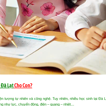
i Đà Lạt
Cho Con?
ện tượng tự nhiên và công nghệ. Tuy nhiên, nhiều học sinh tại Đà 
ợng như lực, chuyển động, điện – quang – nhiệt…