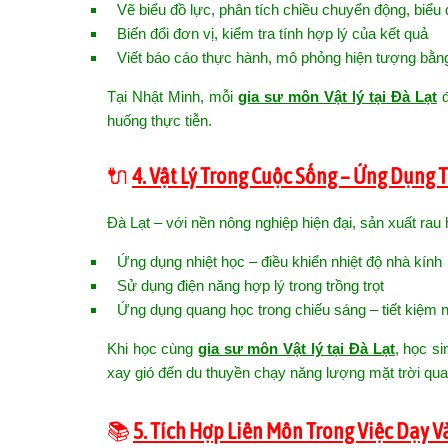
Vẽ biểu đồ lực, phân tích chiều chuyển động, biểu
Biến đổi đơn vị, kiểm tra tính hợp lý của kết quả
Viết báo cáo thực hành, mô phỏng hiện tượng bằ
Tại Nhật Minh, mỗi
gia sư môn Vật lý tại Đà Lạt
đ
huống thực tiễn.
🔌
4. Vật Lý Trong Cuộc Sống – Ứng Dụng T
Đà Lạt – với nền nông nghiệp hiện đại, sản xuất rau 
Ứng dụng nhiệt học – điều khiển nhiệt độ nhà kính
Sử dụng điện năng hợp lý trong trồng trọt
Ứng dụng quang học trong chiếu sáng – tiết kiệm 
Khi học cùng
gia sư môn Vật lý tại Đà Lạt
, học s
xay gió đến du thuyền chạy năng lượng mặt trời q
📚
5. Tích Hợp Liên Môn Trong Việc Dạy V