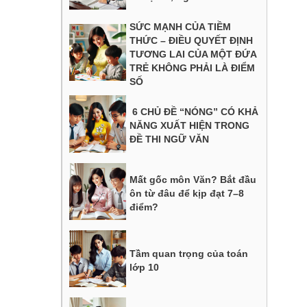
SỨC MẠNH CỦA TIỀM
THỨC – ĐIỀU QUYẾT ĐỊNH
TƯƠNG LAI CỦA MỘT ĐỨA
TRẺ KHÔNG PHẢI LÀ ĐIỂM
SỐ
6 CHỦ ĐỀ “NÓNG” CÓ KHẢ
NĂNG XUẤT HIỆN TRONG
ĐỀ THI NGỮ VĂN
Mất gốc môn Văn? Bắt đầu
ôn từ đâu để kịp đạt 7–8
điểm?
Tầm quan trọng của toán
lớp 10