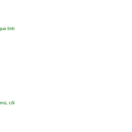
ua tình
 mù, cối