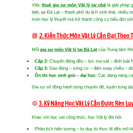
Việc
thuê gia sư môn Vật lý tại nhà
là giải pháp 
biệt, tại Đà Lạt – thành phố du lịch sinh thái, nhiề
môn học lý thuyết mà trở thành công cụ hiểu đời số
📘
2. Kiến Thức Môn Vật Lý Cần Đạt Theo
Mỗi
gia sư môn Vật lý tại Đà Lạt
của Trung tâm Nhậ
Cấp 2:
Chuyển động đều – lực ma sát – định luật 
Cấp 3:
Dao động – sóng cơ – điện xoay chiều – dò
Ôn thi học sinh giỏi – đại học:
Các dạng nâng ca
Gia sư sẽ đồng hành từng chuyên đề, luyện từng dạng 
⚙️
3. Kỹ Năng Học Vật Lý Cần Được Rèn Lu
Khác với học vẹt công thức, học Vật lý đòi hỏi:
Phân tích hiện tượng – tư duy từ thực tế đến mô h