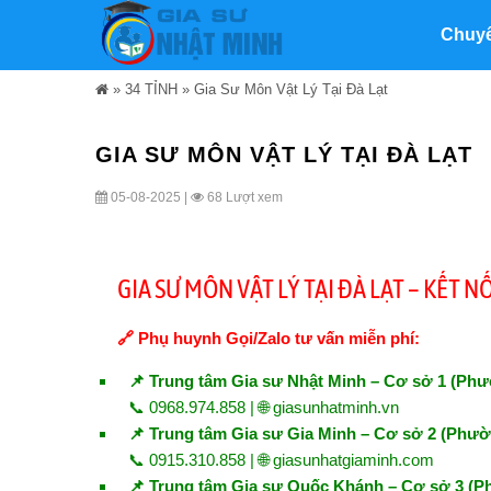
Chuy
»
34 TỈNH
»
Gia Sư Môn Vật Lý Tại Đà Lạt
GIA SƯ MÔN VẬT LÝ TẠI ĐÀ LẠT
05-08-2025 |
68 Lượt xem
GIA SƯ MÔN VẬT LÝ TẠI ĐÀ LẠT – KẾT 
🔗 Phụ huynh Gọi/Zalo tư vấn miễn phí:
📌 Trung tâm Gia sư Nhật Minh – Cơ sở 1 (Phư
📞 0968.974.858 | 🌐
giasunhatminh.vn
📌 Trung tâm Gia sư Gia Minh – Cơ sở 2 (Phườn
📞 0915.310.858 | 🌐
giasunhatgiaminh.com
📌 Trung tâm Gia sư Quốc Khánh – Cơ sở 3 (P