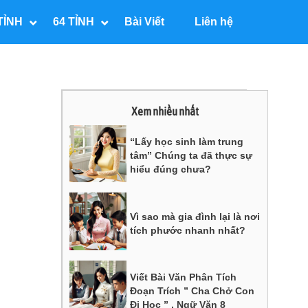
TỈNH
64 TỈNH
Bài Viết
Liên hệ
Xem nhiều nhất
“Lấy học sinh làm trung
tâm” Chúng ta đã thực sự
hiểu đúng chưa?
Vì sao mà gia đình lại là nơi
tích phước nhanh nhất?
Viết Bài Văn Phân Tích
Đoạn Trích ” Cha Chở Con
Đi Học ” , Ngữ Văn 8