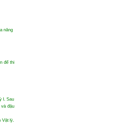
óa năng
n để thi
ỳ I. Sau
p và đậu
 Vật lý.