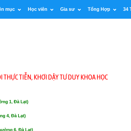
ên mục
Học viên
Gia sư
Tổng Hợp
34 
NỐI THỰC TIỄN, KHƠI DẬY TƯ DUY KHOA HỌC
ờng 1, Đà Lạt)
g 4, Đà Lạt)
hường 6, Đà Lạt)