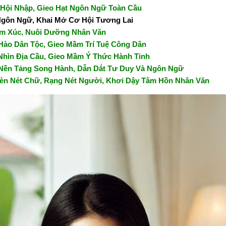
 Hội Nhập, Gieo Hạt Ngôn Ngữ Toàn Cầu
 Ngôn Ngữ, Khai Mở Cơ Hội Tương Lai
ảm Xúc, Nuôi Dưỡng Nhân Văn
 Hào Dân Tộc, Gieo Mầm Trí Tuệ Công Dân
Nhìn Địa Cầu, Gieo Mầm Ý Thức Hành Tinh
g Nền Tảng Song Hành, Dẫn Dắt Tư Duy Và Ngôn Ngữ
Rèn Nét Chữ, Rạng Nét Người, Khơi Dậy Tâm Hồn Nhân Văn