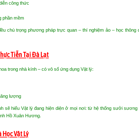
 diễn công thức
ng phần mềm
ều chú trọng phương pháp trực quan – thí nghiệm ảo – học thông q
hực Tiễn Tại Đà Lạt
hoa trong nhà kính – có vô số ứng dụng Vật lý:
năng lượng
inh sẽ hiểu Vật lý đang hiện diện ở mọi nơi: từ hệ thống sưởi sương
uanh Hồ Xuân Hương.
à Học Vật Lý