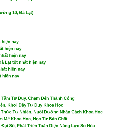
ường 10, Đà Lạt)
t hiện nay
ất hiện nay
nhất hiện nay
à Lạt tốt nhất hiện nay
nhất hiện nay
t hiện nay
ng Tầm Tư Duy, Chạm Đến Thành Công
Tiễn, Khơi Dậy Tư Duy Khoa Học
ri Thức Tự Nhiên, Nuôi Dưỡng Nhân Cách Khoa Học
am Mê Khoa Học, Học Từ Bản Chất
 Đại Số, Phát Triển Toàn Diện Năng Lực Số Hóa