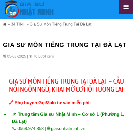
»
34 TỈNH
»
Gia Sư Môn Tiếng Trung Tại Đà Lạt
GIA SƯ MÔN TIẾNG TRUNG TẠI ĐÀ LẠT
05-08-2025 |
70 Lượt xem
GIA SƯ MÔN TIẾNG TRUNG TẠI ĐÀ LẠT – CẦU
NỐI NGÔN NGỮ, KHAI MỞ CƠ HỘI TƯƠNG LAI
🔗 Phụ huynh Gọi/Zalo tư vấn miễn phí:
📌 Trung tâm Gia sư Nhật Minh – Cơ sở 1 (Phường 1,
Đà Lạt)
📞 0968.974.858 | 🌐
giasunhatminh.vn