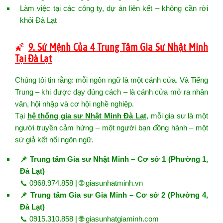
Làm việc tại các công ty, dự án liên kết – không cần rời
khỏi Đà Lạt
🌠
9. Sứ Mệnh Của 4 Trung Tâm Gia Sư Nhật Minh
Tại Đà Lạt
Chúng tôi tin rằng: mỗi ngôn ngữ là một cánh cửa. Và Tiếng
Trung – khi được dạy đúng cách – là cánh cửa mở ra nhân
văn, hội nhập và cơ hội nghề nghiệp.
Tại
hệ thống gia sư Nhật Minh Đà Lạt
, mỗi gia sư là một
người truyền cảm hứng – một người bạn đồng hành – một
sứ giả kết nối ngôn ngữ.
📌 Trung tâm Gia sư Nhật Minh – Cơ sở 1 (Phường 1,
Đà Lạt)
📞 0968.974.858 | 🌐
giasunhatminh.vn
📌 Trung tâm Gia sư Gia Minh – Cơ sở 2 (Phường 4,
Đà Lạt)
📞 0915.310.858 | 🌐
giasunhatgiaminh.com