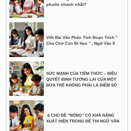
phước nhanh nhất?
Viết Bài Văn Phân Tích Đoạn Trích ”
Cha Chở Con Đi Học ” , Ngữ Văn 8
SỨC MẠNH CỦA TIỀM THỨC – ĐIỀU
QUYẾT ĐỊNH TƯƠNG LAI CỦA MỘT
ĐỨA TRẺ KHÔNG PHẢI LÀ ĐIỂM SỐ
6 CHỦ ĐỀ “NÓNG” CÓ KHẢ NĂNG
XUẤT HIỆN TRONG ĐỀ THI NGỮ VĂN