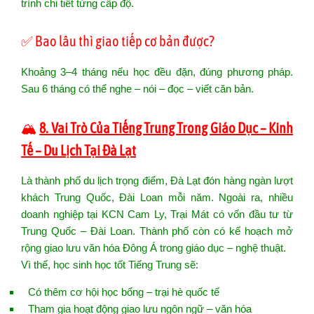
trình chi tiết từng cấp độ.
✅ Bao lâu thì giao tiếp cơ bản được?
Khoảng 3–4 tháng nếu học đều đặn, đúng phương pháp.
Sau 6 tháng có thể nghe – nói – đọc – viết căn bản.
🏔️
8. Vai Trò Của Tiếng Trung Trong Giáo Dục – Kinh
Tế – Du Lịch Tại Đà Lạt
Là thành phố du lịch trọng điểm, Đà Lạt đón hàng ngàn lượt
khách Trung Quốc, Đài Loan mỗi năm. Ngoài ra, nhiều
doanh nghiệp tại KCN Cam Ly, Trại Mát có vốn đầu tư từ
Trung Quốc – Đài Loan. Thành phố còn có kế hoạch mở
rộng giao lưu văn hóa Đông Á trong giáo dục – nghệ thuật.
Vì thế, học sinh học tốt Tiếng Trung sẽ:
Có thêm cơ hội học bổng – trại hè quốc tế
Tham gia hoạt động giao lưu ngôn ngữ – văn hóa