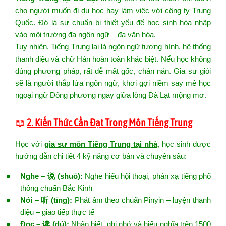
cho người muốn đi du học hay làm việc với công ty Trung
Quốc. Đó là sự chuẩn bị thiết yếu để học sinh hòa nhập
vào môi trường đa ngôn ngữ – đa văn hóa.
Tuy nhiên, Tiếng Trung lại là ngôn ngữ tượng hình, hệ thống
thanh điệu và chữ Hán hoàn toàn khác biệt. Nếu học không
đúng phương pháp, rất dễ mất gốc, chán nản. Gia sư giỏi
sẽ là người thắp lửa ngôn ngữ, khơi gợi niềm say mê học
ngoại ngữ Đông phương ngay giữa lòng Đà Lạt mộng mơ.
📖
2. Kiến Thức Cần Đạt Trong Môn Tiếng Trung
Học với
gia sư môn Tiếng Trung tại nhà
, học sinh được
hướng dẫn chi tiết 4 kỹ năng cơ bản và chuyên sâu:
Nghe – 说 (shuō):
Nghe hiểu hội thoại, phản xạ tiếng phổ
thông chuẩn Bắc Kinh
Nói – 听 (tīng):
Phát âm theo chuẩn Pinyin – luyện thanh
điệu – giao tiếp thực tế
Đọc – 读 (dú):
Nhận biết, ghi nhớ và hiểu nghĩa trên 1500