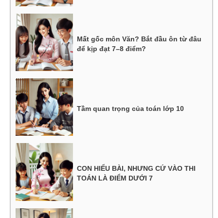
Mất gốc môn Văn? Bắt đầu ôn từ đâu
để kịp đạt 7–8 điểm?
Tầm quan trọng của toán lớp 10
CON HIỂU BÀI, NHƯNG CỨ VÀO THI
TOÁN LÀ ĐIỂM DƯỚI 7