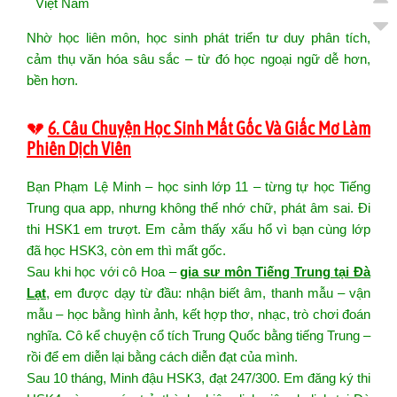
Việt Nam
Nhờ học liên môn, học sinh phát triển tư duy phân tích,
cảm thụ văn hóa sâu sắc – từ đó học ngoại ngữ dễ hơn,
bền hơn.
💔
6. Câu Chuyện Học Sinh Mất Gốc Và Giấc Mơ Làm
Phiên Dịch Viên
Bạn Phạm Lệ Minh – học sinh lớp 11 – từng tự học Tiếng
Trung qua app, nhưng không thể nhớ chữ, phát âm sai. Đi
thi HSK1 em trượt. Em cảm thấy xấu hổ vì bạn cùng lớp
đã học HSK3, còn em thì mất gốc.
Sau khi học với cô Hoa –
gia sư môn Tiếng Trung tại Đà
Lạt
, em được dạy từ đầu: nhận biết âm, thanh mẫu – vận
mẫu – học bằng hình ảnh, kết hợp thơ, nhạc, trò chơi đoán
nghĩa. Cô kể chuyện cổ tích Trung Quốc bằng tiếng Trung –
rồi để em diễn lại bằng cách diễn đạt của mình.
Sau 10 tháng, Minh đậu HSK3, đạt 247/300. Em đăng ký thi