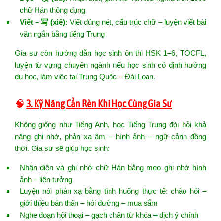
chữ Hán thông dụng
Viết – 写 (xiě):
Viết đúng nét, cấu trúc chữ – luyện viết bài
văn ngắn bằng tiếng Trung
Gia sư còn hướng dẫn học sinh ôn thi HSK 1–6, TOCFL,
luyện từ vựng chuyên ngành nếu học sinh có định hướng
du học, làm việc tại Trung Quốc – Đài Loan.
🧠
3. Kỹ Năng Cần Rèn Khi Học Cùng Gia Sư
Không giống như Tiếng Anh, học Tiếng Trung đòi hỏi khả
năng ghi nhớ, phản xạ âm – hình ảnh – ngữ cảnh đồng
thời. Gia sư sẽ giúp học sinh:
Nhận diện và ghi nhớ chữ Hán bằng mẹo ghi nhớ hình
ảnh – liên tưởng
Luyện nói phản xạ bằng tình huống thực tế: chào hỏi –
giới thiệu bản thân – hỏi đường – mua sắm
Nghe đoạn hội thoại – gạch chân từ khóa – dịch ý chính