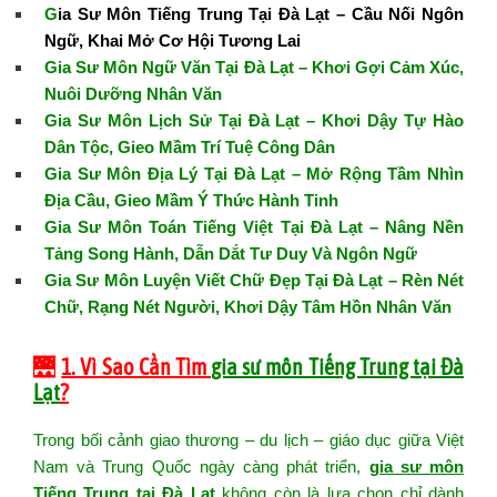
G
ia Sư Môn Tiếng Trung Tại Đà Lạt – Cầu Nối Ngôn
Ngữ, Khai Mở Cơ Hội Tương Lai
Gia Sư Môn Ngữ Văn Tại Đà Lạt – Khơi Gợi Cảm Xúc,
Nuôi Dưỡng Nhân Văn
Gia Sư Môn Lịch Sử Tại Đà Lạt – Khơi Dậy Tự Hào
Dân Tộc, Gieo Mầm Trí Tuệ Công Dân
Gia Sư Môn Địa Lý Tại Đà Lạt – Mở Rộng Tầm Nhìn
Địa Cầu, Gieo Mầm Ý Thức Hành Tinh
Gia Sư Môn Toán Tiếng Việt Tại Đà Lạt – Nâng Nền
Tảng Song Hành, Dẫn Dắt Tư Duy Và Ngôn Ngữ
Gia Sư Môn Luyện Viết Chữ Đẹp Tại Đà Lạt – Rèn Nét
Chữ, Rạng Nét Người, Khơi Dậy Tâm Hồn Nhân Văn
🌉
1. Vì Sao Cần Tìm
gia sư môn Tiếng Trung tại Đà
Lạt
?
Trong bối cảnh giao thương – du lịch – giáo dục giữa Việt
Nam và Trung Quốc ngày càng phát triển,
gia sư môn
Tiếng Trung tại Đà Lạt
không còn là lựa chọn chỉ dành