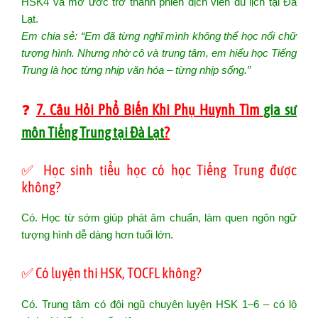
HSK4 và mơ ước trở thành phiên dịch viên du lịch tại Đà
Lạt.
Em chia sẻ: “Em đã từng nghĩ mình không thể học nổi chữ
tượng hình. Nhưng nhờ cô và trung tâm, em hiểu học Tiếng
Trung là học từng nhịp văn hóa – từng nhịp sống.”
❓
7. Câu Hỏi Phổ Biến Khi Phụ Huynh Tìm
gia sư
môn Tiếng Trung tại Đà Lạt
?
✅ Học sinh tiểu học có học Tiếng Trung được
không?
Có. Học từ sớm giúp phát âm chuẩn, làm quen ngôn ngữ
tượng hình dễ dàng hơn tuổi lớn.
✅ Có luyện thi HSK, TOCFL không?
Có. Trung tâm có đội ngũ chuyên luyện HSK 1–6 – có lộ