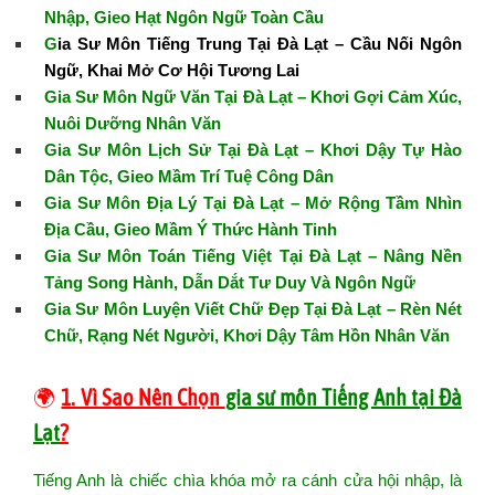
Nhập, Gieo Hạt Ngôn Ngữ Toàn Cầu
G
ia Sư Môn Tiếng Trung Tại Đà Lạt – Cầu Nối Ngôn
Ngữ, Khai Mở Cơ Hội Tương Lai
Gia Sư Môn Ngữ Văn Tại Đà Lạt – Khơi Gợi Cảm Xúc,
Nuôi Dưỡng Nhân Văn
Gia Sư Môn Lịch Sử Tại Đà Lạt – Khơi Dậy Tự Hào
Dân Tộc, Gieo Mầm Trí Tuệ Công Dân
Gia Sư Môn Địa Lý Tại Đà Lạt – Mở Rộng Tầm Nhìn
Địa Cầu, Gieo Mầm Ý Thức Hành Tinh
Gia Sư Môn Toán Tiếng Việt Tại Đà Lạt – Nâng Nền
Tảng Song Hành, Dẫn Dắt Tư Duy Và Ngôn Ngữ
Gia Sư Môn Luyện Viết Chữ Đẹp Tại Đà Lạt – Rèn Nét
Chữ, Rạng Nét Người, Khơi Dậy Tâm Hồn Nhân Văn
🌍
1. Vì Sao Nên Chọn
gia sư môn Tiếng Anh tại Đà
Lạt
?
Tiếng Anh là chiếc chìa khóa mở ra cánh cửa hội nhập, là