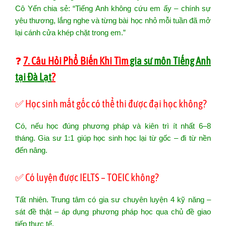
Cô Yến chia sẻ: “Tiếng Anh không cứu em ấy – chính sự
yêu thương, lắng nghe và từng bài học nhỏ mỗi tuần đã mở
lại cánh cửa khép chặt trong em.”
❓
7. Câu Hỏi Phổ Biến Khi Tìm
gia sư môn Tiếng Anh
tại Đà Lạt
?
✅ Học sinh mất gốc có thể thi được đại học không?
Có, nếu học đúng phương pháp và kiên trì ít nhất 6–8
tháng. Gia sư 1:1 giúp học sinh học lại từ gốc – đi từ nền
đến nâng.
✅ Có luyện được IELTS – TOEIC không?
Tất nhiên. Trung tâm có gia sư chuyên luyện 4 kỹ năng –
sát đề thật – áp dụng phương pháp học qua chủ đề giao
tiếp thực tế.