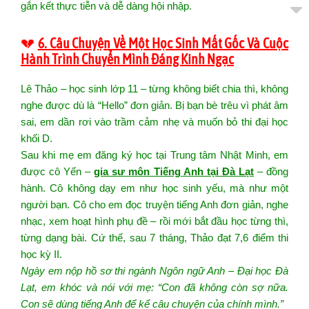
gắn kết thực tiễn và dễ dàng hội nhập.
💔
6. Câu Chuyện Về Một Học Sinh Mất Gốc Và Cuộc
Hành Trình Chuyển Mình Đáng Kinh Ngạc
Lê Thảo – học sinh lớp 11 – từng không biết chia thì, không
nghe được dù là “Hello” đơn giản. Bị bạn bè trêu vì phát âm
sai, em dần rơi vào trầm cảm nhẹ và muốn bỏ thi đại học
khối D.
Sau khi mẹ em đăng ký học tại Trung tâm Nhật Minh, em
được cô Yến –
gia sư môn Tiếng Anh tại Đà Lạt
– đồng
hành. Cô không dạy em như học sinh yếu, mà như một
người bạn. Cô cho em đọc truyện tiếng Anh đơn giản, nghe
nhạc, xem hoạt hình phụ đề – rồi mới bắt đầu học từng thì,
từng dạng bài. Cứ thế, sau 7 tháng, Thảo đạt 7,6 điểm thi
học kỳ II.
Ngày em nộp hồ sơ thi ngành Ngôn ngữ Anh – Đại học Đà
Lạt, em khóc và nói với mẹ: “Con đã không còn sợ nữa.
Con sẽ dùng tiếng Anh để kể câu chuyện của chính mình.”