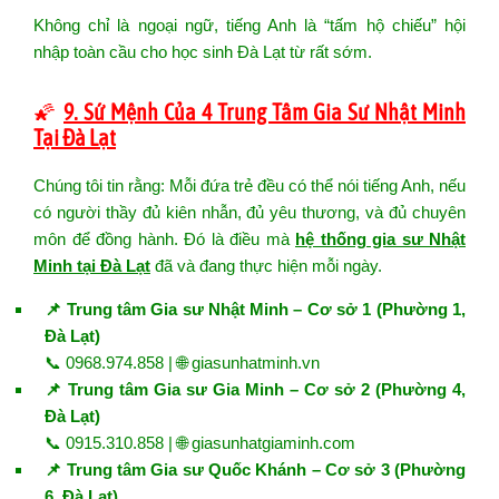
Không chỉ là ngoại ngữ, tiếng Anh là “tấm hộ chiếu” hội
nhập toàn cầu cho học sinh Đà Lạt từ rất sớm.
🌠
9. Sứ Mệnh Của 4 Trung Tâm Gia Sư Nhật Minh
Tại Đà Lạt
Chúng tôi tin rằng: Mỗi đứa trẻ đều có thể nói tiếng Anh, nếu
có người thầy đủ kiên nhẫn, đủ yêu thương, và đủ chuyên
môn để đồng hành. Đó là điều mà
hệ thống gia sư Nhật
Minh tại Đà Lạt
đã và đang thực hiện mỗi ngày.
📌 Trung tâm Gia sư Nhật Minh – Cơ sở 1 (Phường 1,
Đà Lạt)
📞 0968.974.858 | 🌐
giasunhatminh.vn
📌 Trung tâm Gia sư Gia Minh – Cơ sở 2 (Phường 4,
Đà Lạt)
📞 0915.310.858 | 🌐
giasunhatgiaminh.com
📌 Trung tâm Gia sư Quốc Khánh – Cơ sở 3 (Phường
6, Đà Lạt)