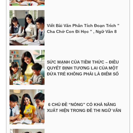
Viết Bài Văn Phân Tích Đoạn Trích ”
Cha Chở Con Đi Học ” , Ngữ Văn 8
SỨC MẠNH CỦA TIỀM THỨC – ĐIỀU
QUYẾT ĐỊNH TƯƠNG LAI CỦA MỘT
ĐỨA TRẺ KHÔNG PHẢI LÀ ĐIỂM SỐ
6 CHỦ ĐỀ “NÓNG” CÓ KHẢ NĂNG
XUẤT HIỆN TRONG ĐỀ THI NGỮ VĂN