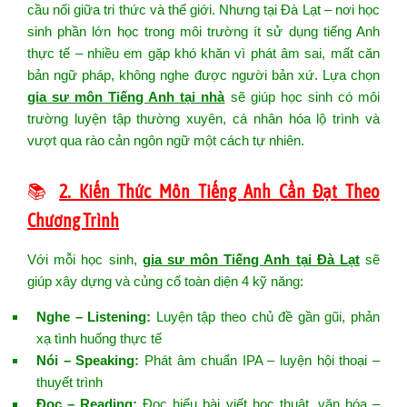
cầu nối giữa tri thức và thế giới. Nhưng tại Đà Lạt – nơi học
sinh phần lớn học trong môi trường ít sử dụng tiếng Anh
thực tế – nhiều em gặp khó khăn vì phát âm sai, mất căn
bản ngữ pháp, không nghe được người bản xứ. Lựa chọn
gia sư môn Tiếng Anh tại nhà
sẽ giúp học sinh có môi
trường luyện tập thường xuyên, cá nhân hóa lộ trình và
vượt qua rào cản ngôn ngữ một cách tự nhiên.
📚
2. Kiến Thức Môn Tiếng Anh Cần Đạt Theo
Chương Trình
Với mỗi học sinh,
gia sư môn Tiếng Anh tại Đà Lạt
sẽ
giúp xây dựng và củng cố toàn diện 4 kỹ năng:
Nghe – Listening:
Luyện tập theo chủ đề gần gũi, phản
xạ tình huống thực tế
Nói – Speaking:
Phát âm chuẩn IPA – luyện hội thoại –
thuyết trình
Đọc – Reading:
Đọc hiểu bài viết học thuật, văn hóa –