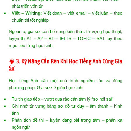
phát triển vốn từ
Viết – Writing:
Viết đoạn – viết email – viết luận – theo
chuẩn thi tốt nghiệp
Ngoài ra, gia sư còn bổ sung kiến thức từ vựng học thuật,
luyện thi A1 – A2 – B1 – IELTS – TOEIC – SAT tùy theo
mục tiêu từng học sinh.
🧠
3. Kỹ Năng Cần Rèn Khi Học Tiếng Anh Cùng Gia
Sư
Học tiếng Anh cần một quá trình nghiêm túc và đúng
phương pháp. Gia sư sẽ giúp học sinh:
Tự tin giao tiếp – vượt qua rào cản tâm lý “sợ nói sai”
Ghi nhớ từ vựng bằng sơ đồ tư duy – âm thanh – hình
ảnh
Phân tích đề thi – luyện dạng bài trọng tâm – phản xạ
ngôn ngữ