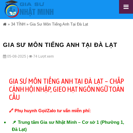
»
34 TỈNH
»
Gia Sư Môn Tiếng Anh Tại Đà Lạt
GIA SƯ MÔN TIẾNG ANH TẠI ĐÀ LẠT
05-08-2025 |
74 Lượt xem
GIA SƯ MÔN TIẾNG ANH TẠI ĐÀ LẠT – CHẮP
CÁNH HỘI NHẬP, GIEO HẠT NGÔN NGỮ TOÀN
CẦU
🔗 Phụ huynh Gọi/Zalo tư vấn miễn phí:
📌 Trung tâm Gia sư Nhật Minh – Cơ sở 1 (Phường 1,
Đà Lạt)