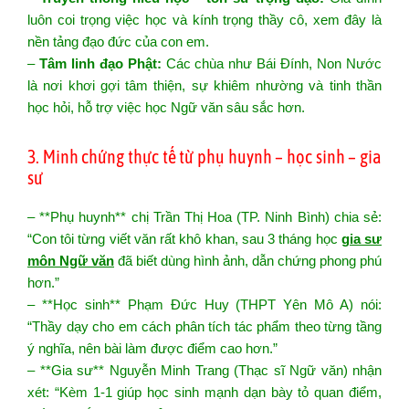
luôn coi trọng việc học và kính trọng thầy cô, xem đây là
nền tảng đạo đức của con em.
–
Tâm linh đạo Phật:
Các chùa như Bái Đính, Non Nước
là nơi khơi gợi tâm thiện, sự khiêm nhường và tinh thần
học hỏi, hỗ trợ việc học Ngữ văn sâu sắc hơn.
3. Minh chứng thực tế từ phụ huynh – học sinh – gia
sư
– **Phụ huynh** chị Trần Thị Hoa (TP. Ninh Bình) chia sẻ:
“Con tôi từng viết văn rất khô khan, sau 3 tháng học
gia sư
môn Ngữ văn
đã biết dùng hình ảnh, dẫn chứng phong phú
hơn.”
– **Học sinh** Phạm Đức Huy (THPT Yên Mô A) nói:
“Thầy dạy cho em cách phân tích tác phẩm theo từng tầng
ý nghĩa, nên bài làm được điểm cao hơn.”
– **Gia sư** Nguyễn Minh Trang (Thạc sĩ Ngữ văn) nhận
xét: “Kèm 1-1 giúp học sinh mạnh dạn bày tỏ quan điểm,