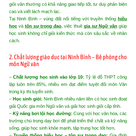
giỏi văn thường có khả năng giao tiếp tốt, tư duy phản biện
cao và viết lách mạch lạc.
Tại Ninh Bình – vùng đất nổi tiếng với truyền thống
hiếu
học
và
tôn sư trọng đạo
, việc thuê
gia sư Ngữ văn
giúp
học sinh không chỉ giỏi kiến thức mà còn sâu sắc về nhân
cách.
2. Chất lượng giáo dục tại Ninh Bình – Bệ phóng cho
môn Ngữ văn
–
Chất lượng học sinh vào lớp 10:
Tỷ lệ đỗ THPT công
lập luôn trên 85%, nhiều em đạt điểm tuyệt đối môn Văn
trong kỳ thi tuyển sinh.
–
Học sinh giỏi:
Ninh Bình nhiều năm liền có học sinh đoạt
giải Quốc gia môn Ngữ văn và giải học sinh giỏi cấp tỉnh.
–
Kỹ năng bơi lội học đường:
Cùng với học văn hóa, các
trường chú trọng dạy bơi để phát triển thể chất và kỹ năng
sống, giúp học sinh khỏe mạnh, tập trung học tốt hơn.
–
Truyền thống hiếu học – tôn sư trọng đạo:
Gia đình