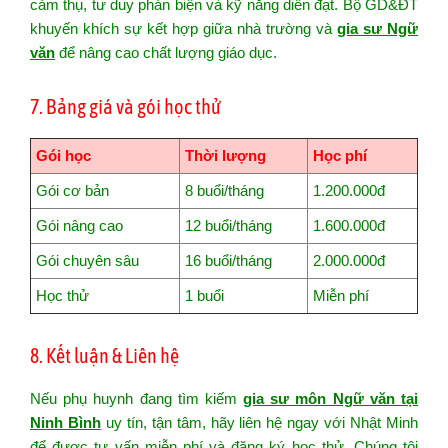
cảm thụ, tư duy phản biện và kỹ năng diễn đạt. Bộ GD&ĐT
khuyến khích sự kết hợp giữa nhà trường và
gia sư Ngữ
văn
để nâng cao chất lượng giáo dục.
7. Bảng giá và gói học thử
Gói học
Thời lượng
Học phí
Gói cơ bản
8 buổi/tháng
1.200.000đ
Gói nâng cao
12 buổi/tháng
1.600.000đ
Gói chuyên sâu
16 buổi/tháng
2.000.000đ
Học thử
1 buổi
Miễn phí
8. Kết luận & Liên hệ
Nếu phụ huynh đang tìm kiếm
gia sư môn Ngữ văn tại
Ninh Bình
uy tín, tận tâm, hãy liên hệ ngay với Nhật Minh
để được tư vấn miễn phí và đăng ký học thử. Chúng tôi