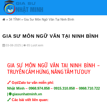
»
34 TỈNH
»
Gia Sư Môn Ngữ Văn Tại Ninh Bình
GIA SƯ MÔN NGỮ VĂN TẠI NINH BÌNH
03-08-2025 |
65 Lượt xem
GIA SƯ MÔN NGỮ VĂN TẠI NINH BÌNH –
TRUYỀN CẢM HỨNG, NÂNG TẦM TƯ DUY
🔗
Gọi/Zalo tư vấn miễn phí:
Nhật Minh
–
0968.974.858
–
0915.310.858
–
0868.710.722
| 🌐
giasunhatminh.vn
🔗
Các bài viết liên quan: