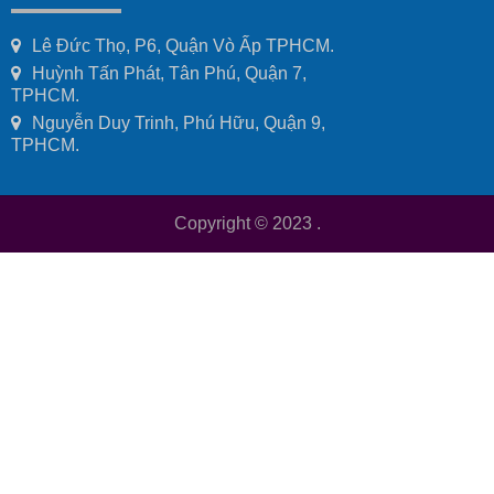
Lê Đức Thọ, P6, Quận Vò Ấp TPHCM.
Huỳnh Tấn Phát, Tân Phú, Quận 7,
TPHCM.
Nguyễn Duy Trinh, Phú Hữu, Quận 9,
TPHCM.
Copyright © 2023
.