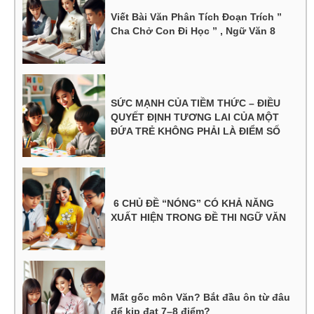
Viết Bài Văn Phân Tích Đoạn Trích ”
Cha Chở Con Đi Học ” , Ngữ Văn 8
SỨC MẠNH CỦA TIỀM THỨC – ĐIỀU
QUYẾT ĐỊNH TƯƠNG LAI CỦA MỘT
ĐỨA TRẺ KHÔNG PHẢI LÀ ĐIỂM SỐ
6 CHỦ ĐỀ “NÓNG” CÓ KHẢ NĂNG
XUẤT HIỆN TRONG ĐỀ THI NGỮ VĂN
Mất gốc môn Văn? Bắt đầu ôn từ đâu
để kịp đạt 7–8 điểm?