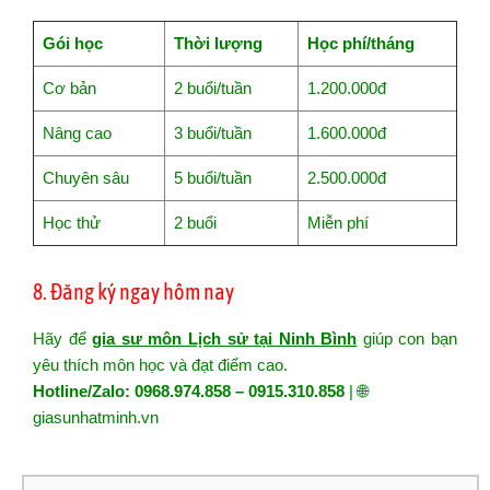
Gói học
Thời lượng
Học phí/tháng
Cơ bản
2 buổi/tuần
1.200.000đ
Nâng cao
3 buổi/tuần
1.600.000đ
Chuyên sâu
5 buổi/tuần
2.500.000đ
Học thử
2 buổi
Miễn phí
8. Đăng ký ngay hôm nay
Hãy để
gia sư môn Lịch sử tại Ninh Bình
giúp con bạn
yêu thích môn học và đạt điểm cao.
Hotline/Zalo: 0968.974.858 – 0915.310.858
| 🌐
giasunhatminh.vn