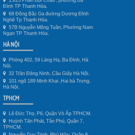
15/23 Phan Bội Châu , phường Ba
Đình TP Thanh Hóa.
68 Đông Bắc Ga đường Dương Đình
Nghệ Tp Thanh Hóa.
57B Nguyễn Mộng Tuân, Phường Nam
Ngạn TP Thanh Hóa.
HÀ NỘI
Phòng 402, 59 Láng Hạ, Ba Đình, Hà
Nội.
32 Trần Đăng Ninh, Cầu Giấy Hà Nội.
101 ngõ 189 Minh Khai ,Hai bà Trưng,
Hà Nội.
TPHCM
Lê Đức Thọ, P6, Quận Vò Ấp TPHCM.
Huỳnh Tấn Phát, Tân Phú, Quận 7,
TPHCM.
Nguyễn Duy Trinh, Phú Hữu, Quận 9,