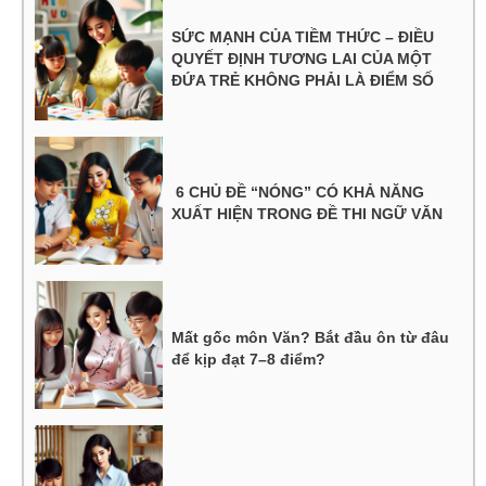
SỨC MẠNH CỦA TIỀM THỨC – ĐIỀU
QUYẾT ĐỊNH TƯƠNG LAI CỦA MỘT
ĐỨA TRẺ KHÔNG PHẢI LÀ ĐIỂM SỐ
6 CHỦ ĐỀ “NÓNG” CÓ KHẢ NĂNG
XUẤT HIỆN TRONG ĐỀ THI NGỮ VĂN
Mất gốc môn Văn? Bắt đầu ôn từ đâu
để kịp đạt 7–8 điểm?