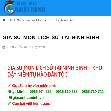
»
34 TỈNH
»
Gia Sư Môn Lịch Sử Tại Ninh Bình
GIA SƯ MÔN LỊCH SỬ TẠI NINH BÌNH
03-08-2025 |
60 Lượt xem
GIA SƯ MÔN LỊCH SỬ TẠI NINH BÌNH – KHƠI
DẬY NIỀM TỰ HÀO DÂN TỘC
🔗
Gọi/Zalo tư vấn miễn phí:
Nhật Minh
–
0968.974.858
–
0915.310.858
–
0868.710.722
| 🌐
giasunhatminh.vn
🔗
Các bài viết liên quan: