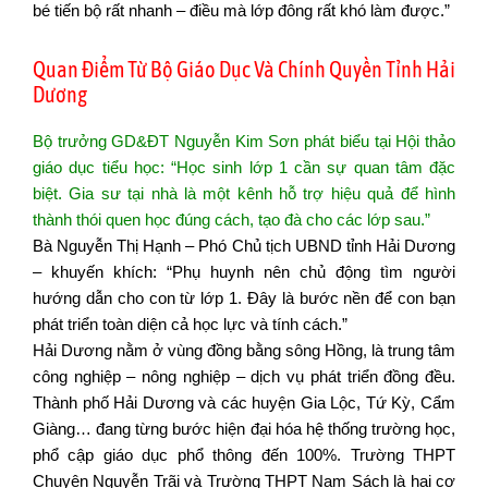
bé tiến bộ rất nhanh – điều mà lớp đông rất khó làm được.”
Quan Điểm Từ Bộ Giáo Dục Và Chính Quyền Tỉnh Hải
Dương
Bộ trưởng GD&ĐT Nguyễn Kim Sơn phát biểu tại Hội thảo
giáo dục tiểu học: “Học sinh lớp 1 cần sự quan tâm đặc
biệt. Gia sư tại nhà là một kênh hỗ trợ hiệu quả để hình
thành thói quen học đúng cách, tạo đà cho các lớp sau.”
Bà Nguyễn Thị Hạnh – Phó Chủ tịch UBND tỉnh Hải Dương
– khuyến khích: “Phụ huynh nên chủ động tìm người
hướng dẫn cho con từ lớp 1. Đây là bước nền để con bạn
phát triển toàn diện cả học lực và tính cách.”
Hải Dương
nằm
ở vùng
đồn
g bằng
sông
Hồng,
là
trung
tâm
công
nghiệp
– nông
nghiệ
p – dịch
vụ
phát
triển đồng
đều
.
Thành
phố
Hải
Dương
và các
huyện
Gia
Lộ
c, Tứ Kỳ,
Cẩm
Giàng…
đan
g
từng
bước hiện đại hóa hệ
thống
trường học,
phổ
cập giáo
dục
phổ thông đến 100%. Trường THPT
Chuyên Nguyễn Trãi và Trường THPT Nam Sách
là
hai cơ