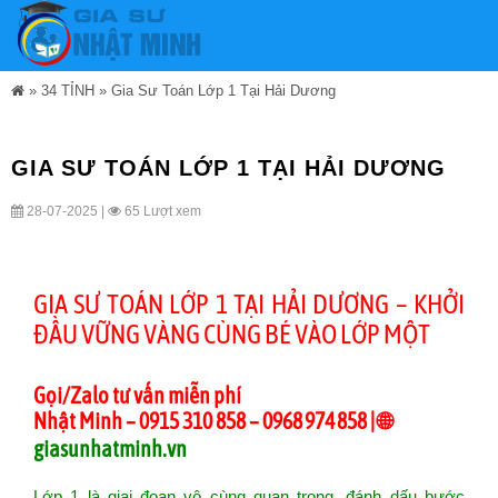
»
34 TỈNH
»
Gia Sư Toán Lớp 1 Tại Hải Dương
GIA SƯ TOÁN LỚP 1 TẠI HẢI DƯƠNG
28-07-2025 |
65 Lượt xem
GIA SƯ TOÁN LỚP 1 TẠI HẢI DƯƠNG – KHỞI
ĐẦU VỮNG VÀNG CÙNG BÉ VÀO LỚP MỘT
Gọi/Zalo tư vấn miễn phí
Nhật Minh – 0915 310 858 – 0968 974 858 | 🌐
giasunhatminh.vn
Lớp 1 là giai đoạn vô cùng quan trọng, đánh dấu bước