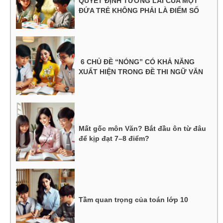
QUYẾT ĐỊNH TƯƠNG LAI CỦA MỘT
ĐỨA TRẺ KHÔNG PHẢI LÀ ĐIỂM SỐ
6 CHỦ ĐỀ “NÓNG” CÓ KHẢ NĂNG
XUẤT HIỆN TRONG ĐỀ THI NGỮ VĂN
Mất gốc môn Văn? Bắt đầu ôn từ đâu
để kịp đạt 7–8 điểm?
Tầm quan trọng của toán lớp 10