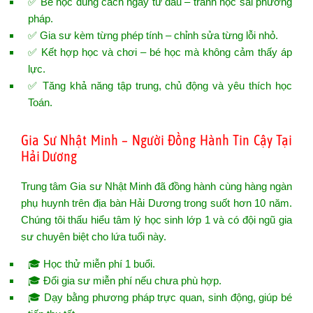
✅ Bé học đúng cách ngay từ đầu – tránh học sai phương
pháp.
✅ Gia sư kèm từng phép tính – chỉnh sửa từng lỗi nhỏ.
✅ Kết hợp học và chơi – bé học mà không cảm thấy áp
lực.
✅ Tăng khả năng tập trung, chủ động và yêu thích học
Toán.
Gia Sư Nhật Minh – Người Đồng Hành Tin Cậy Tại
Hải Dương
Trung tâm Gia sư Nhật Minh đã đồng hành cùng hàng ngàn
phụ huynh trên địa bàn Hải Dương trong suốt hơn 10 năm.
Chúng tôi thấu hiểu tâm lý học sinh lớp 1 và có đội ngũ gia
sư chuyên biệt cho lứa tuổi này.
🎓 Học thử miễn phí 1 buổi.
🎓 Đổi gia sư miễn phí nếu chưa phù hợp.
🎓 Dạy bằng phương pháp trực quan, sinh động, giúp bé