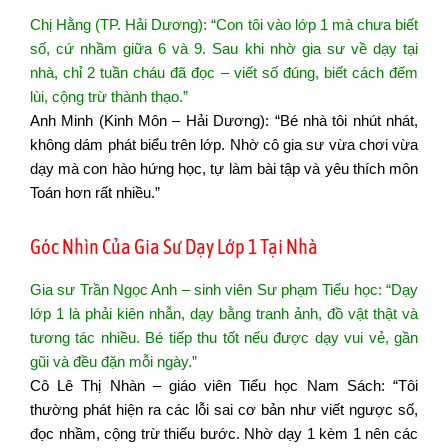
Chị Hằng (TP. Hải Dương): “Con tôi vào lớp 1 mà chưa biết
số, cứ nhầm giữa 6 và 9. Sau khi nhờ gia sư về dạy tại
nhà, chỉ 2 tuần cháu đã đọc – viết số đúng, biết cách đếm
lùi, cộng trừ thành thạo.”
Anh Minh (Kinh Môn – Hải Dương): “Bé nhà tôi nhút nhát,
không dám phát biểu trên lớp. Nhờ cô gia sư vừa chơi vừa
dạy mà con hào hứng học, tự làm bài tập và yêu thích môn
Toán hơn rất nhiều.”
Góc Nhìn Của Gia Sư Dạy Lớp 1 Tại Nhà
Gia sư Trần Ngọc Anh – sinh viên Sư phạm Tiểu học: “Dạy
lớp 1 là phải kiên nhẫn, dạy bằng tranh ảnh, đồ vật thật và
tương tác nhiều. Bé tiếp thu tốt nếu được dạy vui vẻ, gần
gũi và đều đặn mỗi ngày.”
Cô Lê Thị Nhàn – giáo viên Tiểu học Nam Sách: “Tôi
thường phát hiện ra các lỗi sai cơ bản như viết ngược số,
đọc nhầm, cộng trừ thiếu bước. Nhờ dạy 1 kèm 1 nên các