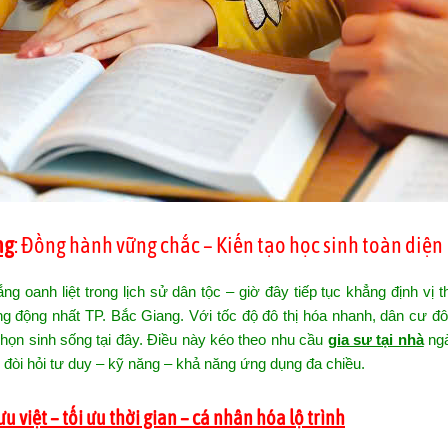
ng
: Đồng hành vững chắc – Kiến tạo học sinh toàn diện
ắng oanh liệt trong lịch sử dân tộc – giờ đây tiếp tục khẳng định vị t
ng động nhất TP. Bắc Giang. Với tốc độ đô thị hóa nhanh, dân cư đ
chọn sinh sống tại đây. Điều này kéo theo nhu cầu
gia sư tại nhà
ngà
i đòi hỏi tư duy – kỹ năng – khả năng ứng dụng đa chiều.
u việt – tối ưu thời gian – cá nhân hóa lộ trình