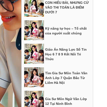
CON HIỂU BÀI, NHƯNG CỨ
VÀO THI TOÁN LÀ ĐIỂM
DƯỚI 7
Kỹ năng tự học – Tố chất
của người xuất chúng
Giáo Án Năng Lực Số Tin
Học 6 7 8 9 Kết Nối Tri
Thức
Tìm Gia Sư Môn Toán Văn
Anh Lớp 7 Quận Bắc Từ
Liêm Hà Nội
Gia Sư Môn Ngữ Văn Lớp
12 Tại Ninh Bình