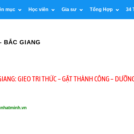
ên mục
Học viên
Gia sư
Tổng Hợp
34 
– BẮC GIANG
GIANG: GIEO TRI THỨC – GẶT THÀNH CÔNG – DƯỠN
unhatminh.vn