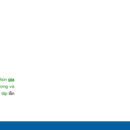
 chọn
gia
ương và
 tập
lẫn