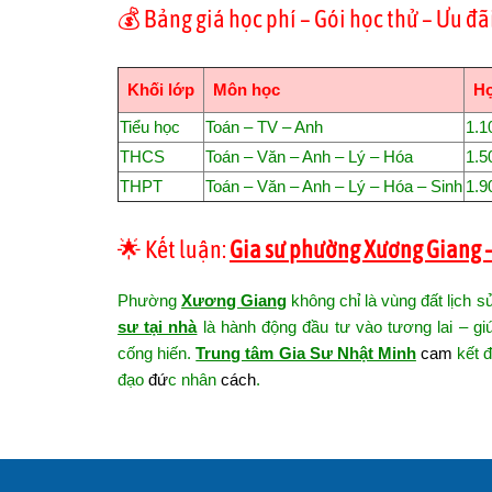
💰 Bảng giá học phí – Gói học thử – Ưu đã
Khối lớp
Môn học
Họ
Tiểu học
Toán – TV – Anh
1.1
THCS
Toán – Văn – Anh – Lý – Hóa
1.5
THPT
Toán – Văn – Anh – Lý – Hóa – Sinh
1.9
🌟 Kết luận:
Gia sư phường Xương Giang 
Phường
Xương Giang
không chỉ là vùng đất lịch s
sư tại nhà
là hành động đầu tư vào tương lai – gi
cống hiến.
Trung tâm Gia Sư Nhật Minh
cam
kết 
đạo
đứ
c nhân
cách
.