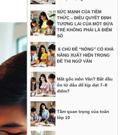
SỨC MẠNH CỦA TIỀM
THỨC – ĐIỀU QUYẾT ĐỊNH
TƯƠNG LAI CỦA MỘT ĐỨA
TRẺ KHÔNG PHẢI LÀ ĐIỂM
SỐ
6 CHỦ ĐỀ “NÓNG” CÓ KHẢ
NĂNG XUẤT HIỆN TRONG
ĐỀ THI NGỮ VĂN
Mất gốc môn Văn? Bắt đầu
ôn từ đâu để kịp đạt 7–8
điểm?
Tầm quan trọng của toán
lớp 10