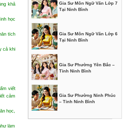
Gia Sư Môn Ngữ Văn Lớp 7
úng khả
Tại Ninh Bình
sinh học
hân tích
Gia Sư Môn Ngữ Văn Lớp 6
Tại Ninh Bình
 cả khi
Gia Sư Phường Yên Bắc –
Tỉnh Ninh Bình
ẩm viết
Gia Sư Phường Ninh Phúc
viết cảm
– Tỉnh Ninh Bình
ăn học,
 như làm