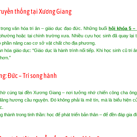
truyền thống tại Xương Giang
 trọng văn hóa tri ân – giáo dục đạo đức. Những buổi
hội khóa 5 – 
ường hoặc tại chính trường xưa. Nhiều cựu học sinh đã quay lại t
góp phần nâng cao cơ sở vật chất cho địa phương.
óa giáo dục: “Giáo dục là hành trình nối tiếp. Khi học sinh cũ tri â
 hơn.”
ng: Đức – Trí song hành
g thờ cúng tại đền Xương Giang – nơi tưởng nhớ chiến công cha ông
dâng hương cầu nguyện. Đó không phải là mê tín, mà là biểu hiện 
c.
thành trong tinh thần: học để phát triển bản thân – để đền đáp gia đ