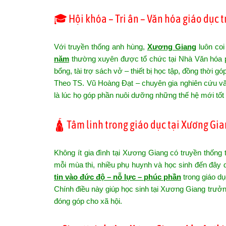
🎓 Hội khóa – Tri ân – Văn hóa giáo dục 
Với truyền thống anh hùng,
Xương Giang
luôn coi
năm
thường xuyên được tổ chức tại Nhà Văn hóa ph
bổng, tài trợ sách vở – thiết bị học tập, đồng thời 
Theo TS. Vũ Hoàng Đạt – chuyên gia nghiên cứu văn h
là lúc họ góp phần nuôi dưỡng những thế hệ mới tốt
🛕 Tâm linh trong giáo dục tại Xương Gia
Không ít gia đình tại Xương Giang có truyền thốn
mỗi mùa thi, nhiều phụ huynh và học sinh đến đây 
tin vào đức độ – nỗ lực – phúc phần
trong giáo dụ
Chính điều này giúp học sinh tại Xương Giang trưởng 
đóng góp cho xã hội.