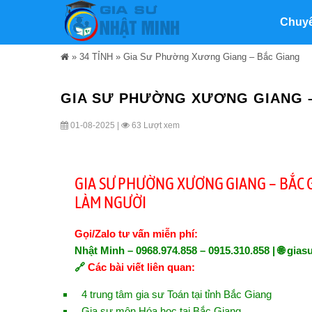
Chuy
»
34 TỈNH
»
Gia Sư Phường Xương Giang – Bắc Giang
GIA SƯ PHƯỜNG XƯƠNG GIANG 
01-08-2025 |
63 Lượt xem
GIA SƯ PHƯỜNG XƯƠNG GIANG – BẮC 
LÀM NGƯỜI
Gọi/Zalo tư vấn miễn phí:
Nhật Minh – 0968.974.858 – 0915.310.858 | 🌐
gias
🔗
Các bài viết liên quan:
4 trung tâm gia sư Toán tại tỉnh Bắc Giang
Gia sư môn Hóa học tại Bắc Giang