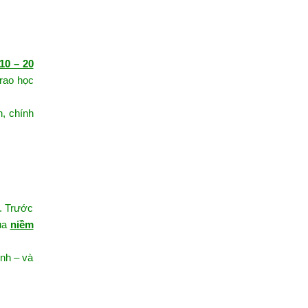
10 – 20
rao học
n, chính
. Trước
của
niềm
ình – và