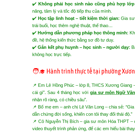
✔️
Không phải học sinh nào cũng phù hợp lớp
năng, tâm lý và tốc độ tiếp thu của mình.
✔️
Học tập linh hoạt – tiết kiệm thời gian:
Gia sư 
trái buổi, học thêm nghệ thuật, thể thao…
✔️
Hướng dẫn phương pháp học thông minh:
Khô
đề, hệ thống kiến thức bằng sơ đồ tư duy.
✔️
Gắn kết phụ huynh – học sinh – người dạy:
Bá
không học trực tiếp.
🧑‍🎓 Hành trình thực tế tại phường Xươ
📌 Em Lê Hồng Phúc – lớp 8, THCS Xương Giang – t
cái gì”. Sau 4 tháng học với
gia sư môn Ngữ Vă
nhận rõ ràng, có chiều sâu”.
📌 Bố mẹ em – anh chị Lê Văn Long – chia sẻ: “Gi
dẫn chứng đời sống, khiến con tôi thay đổi thái độ.”
📌 Cô Nguyễn Thị Bích – gia sư môn Hóa THPT – cho 
video thuyết trình phản ứng, để các em hiểu bài thay 