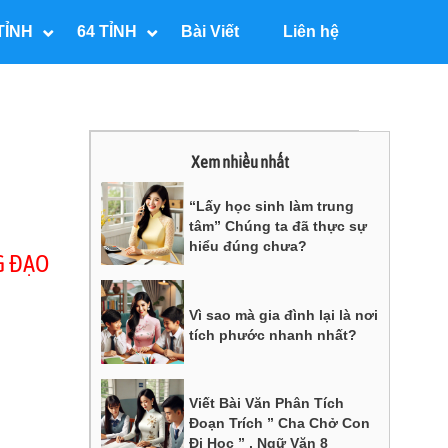
TỈNH
64 TỈNH
Bài Viết
Liên hệ
Xem nhiều nhất
“Lấy học sinh làm trung
tâm” Chúng ta đã thực sự
hiểu đúng chưa?
G ĐẠO
Vì sao mà gia đình lại là nơi
tích phước nhanh nhất?
Viết Bài Văn Phân Tích
Đoạn Trích ” Cha Chở Con
Đi Học ” , Ngữ Văn 8