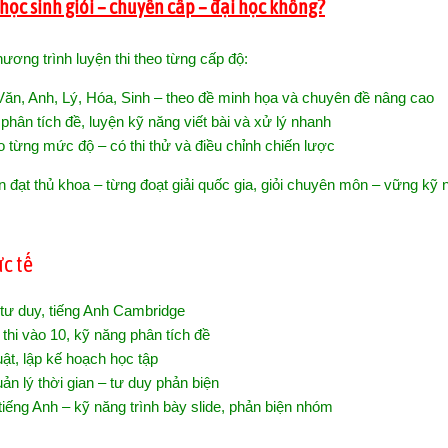
học sinh giỏi – chuyển cấp – đại học không?
ương trình luyện thi theo từng cấp độ:
Văn, Anh, Lý, Hóa, Sinh – theo đề minh họa và chuyên đề nâng cao
hân tích đề, luyện kỹ năng viết bài và xử lý nhanh
o từng mức độ – có thi thử và điều chỉnh chiến lược
ên đạt thủ khoa – từng đoạt giải quốc gia, giỏi chuyên môn – vững kỹ
c tế
 tư duy, tiếng Anh Cambridge
thi vào 10, kỹ năng phân tích đề
ật, lập kế hoạch học tập
n lý thời gian – tư duy phản biện
 tiếng Anh – kỹ năng trình bày slide, phản biện nhóm