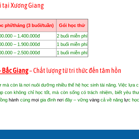
i tại Xương Giang
c phí/tháng (3 buổi/tuần)
Gói học thử
00.000 – 1.400.000đ
2 buổi miễn phí
00.000 – 1.900.000đ
1 buổi miễn phí
00.000 – 2.500.000đ
1 buổi miễn phí
– Bắc Giang
– Chất lượng từ tri thức đến tâm hồn
ử mà còn là nơi nuôi dưỡng nhiều thế hệ học sinh tài năng. Việc lựa
úp con không chỉ học tốt, mà còn sống có trách nhiệm, biết yêu th
đồng
hành
cùng
mọi
gia đình
nơ
i đây – vững
vàng
cả về năng
lự
c học