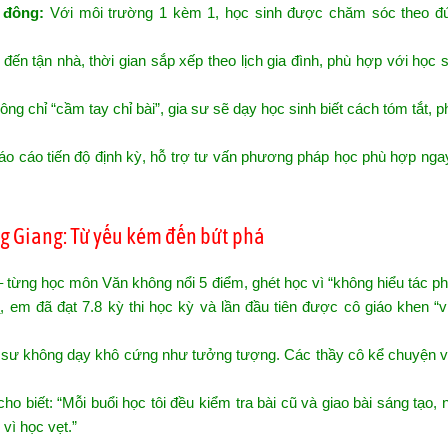
 đông:
Với môi trường 1 kèm 1, học sinh được chăm sóc theo đ
đến tận nhà, thời gian sắp xếp theo lịch gia đình, phù hợp với học 
ng chỉ “cầm tay chỉ bài”, gia sư sẽ dạy học sinh biết cách tóm tắt, p
o cáo tiến độ định kỳ, hỗ trợ tư vấn phương pháp học phù hợp ngay
ng Giang: Từ yếu kém đến bứt phá
ừng học môn Văn không nổi 5 điểm, ghét học vì “không hiểu tác ph
n
, em đã đạt 7.8 kỳ thi học kỳ và lần đầu tiên được cô giáo khen “
a sư không dạy khô cứng như tưởng tượng. Các thầy cô kể chuyện v
biết: “Mỗi buổi học tôi đều kiểm tra bài cũ và giao bài sáng tạo,
vì học vẹt.”