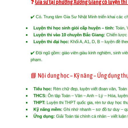
❓
Gia sư tại phường Xương Giang có luyện thi 
✔️ Có. Trung tâm Gia Sư Nhật Minh triển khai các ch
Luyện thi học sinh giỏi cấp huyện – tỉnh:
Toán, 
Luyện thi vào 10 chuyên Bắc Giang:
Chiến lược p
Luyện thi đại học:
Khối A, A1, D, B – luyện đề the
✔️ Đội ngũ gồm: giáo viên giàu kinh nghiệm, sinh vi
phạm.
📘 Nội dung học – Kỹ năng – Ứng dụng thự
Tiểu học:
Rèn chữ đẹp, luyện viết đoạn văn, Toán
THCS:
Ôn tập Toán – Văn – Anh – Lý – Hóa, luyện 
THPT:
Luyện thi THPT quốc gia, rèn tư duy học thu
Kỹ năng mềm:
Ghi nhớ nhanh – sơ đồ tư duy – quả
Ứng dụng:
Giải Toán tài chính cá nhân – viết luận