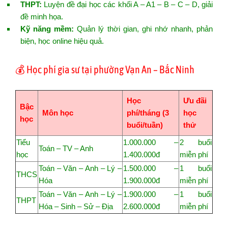
THPT:
Luyện đề đại học các khối A – A1 – B – C – D, giải
đề minh họa.
Kỹ năng mềm:
Quản lý thời gian, ghi nhớ nhanh, phản
biện, học online hiệu quả.
💰 Học phí gia sư tại phường Vạn An – Bắc Ninh
Học
Ưu đãi
Bậc
Môn học
phí/tháng (3
học
học
buổi/tuần)
thử
Tiểu
1.000.000 –
2 buổi
Toán – TV – Anh
học
1.400.000đ
miễn phí
Toán – Văn – Anh – Lý –
1.500.000 –
1 buổi
THCS
Hóa
1.900.000đ
miễn phí
Toán – Văn – Anh – Lý –
1.900.000 –
1 buổi
THPT
Hóa – Sinh – Sử – Địa
2.600.000đ
miễn phí