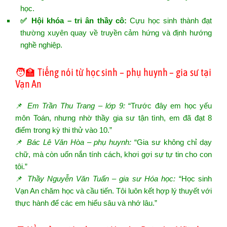
học.
✅ Hội khóa – tri ân thầy cô:
Cựu học sinh thành đạt
thường xuyên quay về truyền cảm hứng và định hướng
nghề nghiệp.
🧑‍🏫 Tiếng nói từ học sinh – phụ huynh – gia sư tại
Vạn An
📌
Em Trần Thu Trang – lớp 9:
“Trước đây em học yếu
môn Toán, nhưng nhờ thầy gia sư tận tình, em đã đạt 8
điểm trong kỳ thi thử vào 10.”
📌
Bác Lê Văn Hòa – phụ huynh:
“Gia sư không chỉ dạy
chữ, mà còn uốn nắn tính cách, khơi gợi sự tự tin cho con
tôi.”
📌
Thầy Nguyễn Văn Tuấn – gia sư Hóa học:
“Học sinh
Vạn An chăm học và cầu tiến. Tôi luôn kết hợp lý thuyết với
thực hành để các em hiểu sâu và nhớ lâu.”