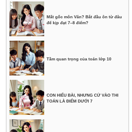
Mất gốc môn Văn? Bắt đầu ôn từ đâu
để kịp đạt 7–8 điểm?
Tầm quan trọng của toán lớp 10
CON HIỂU BÀI, NHƯNG CỨ VÀO THI
TOÁN LÀ ĐIỂM DƯỚI 7