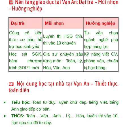
📘 Nền tảng giáo dục tại Vạn An: Đại trà – Mũi nhọn
– Hướng nghiệp
Đại trà
Mũi nhọn
Hướng nghiệp
Củng cố kiến
Tư vấn chọn
Luyện thi HSG tỉnh,
thức cơ bản, hỗ
ngành nghề phù
thi vào 10 chuyên
trợ học sinh yếu
hợp năng lực
Học sát SGK,
Gia sư chuyên sâu
Kỹ năng viết CV,
bám chương
từng môn – Toán, Lý,
phỏng vấn, chuẩn
trình GDPT mới
Hóa, Văn, Anh
bị học bổng
📖 Nội dung học tại nhà tại Vạn An – Thiết thực,
toàn diện
Tiểu học:
Toán tư duy, luyện chữ đẹp, tiếng Việt, tiếng
Anh giao tiếp cơ bản.
THCS:
Toán – Văn – Anh – Lý – Hóa, luyện thi vào 10,
học qua sơ đồ tư duy.