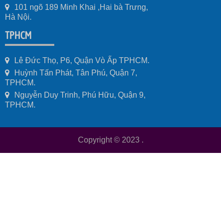
101 ngõ 189 Minh Khai ,Hai bà Trưng,
Hà Nội.
TPHCM
Lê Đức Thọ, P6, Quận Vò Ấp TPHCM.
Huỳnh Tấn Phát, Tân Phú, Quận 7,
TPHCM.
Nguyễn Duy Trinh, Phú Hữu, Quận 9,
TPHCM.
Copyright © 2023
.