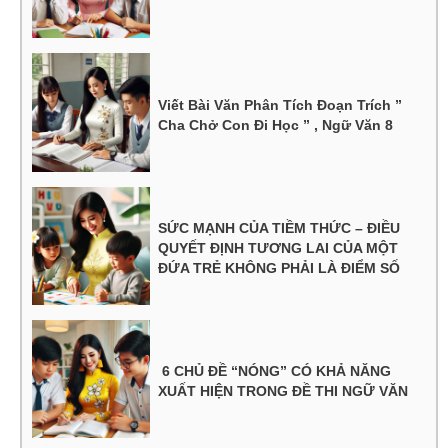
Viết Bài Văn Phân Tích Đoạn Trích ”
Cha Chở Con Đi Học ” , Ngữ Văn 8
SỨC MẠNH CỦA TIỀM THỨC – ĐIỀU
QUYẾT ĐỊNH TƯƠNG LAI CỦA MỘT
ĐỨA TRẺ KHÔNG PHẢI LÀ ĐIỂM SỐ
6 CHỦ ĐỀ “NÓNG” CÓ KHẢ NĂNG
XUẤT HIỆN TRONG ĐỀ THI NGỮ VĂN