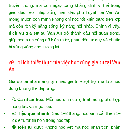
truyền thống, mà còn ngày càng khẳng định vị thế trong
giáo dục. Với nhịp sống hiện đại, phụ huynh tại Vạn An
mong muốn con mình không chỉ học tốt kiến thức trên lớp
mà còn rèn kỹ năng sống, kỹ năng hội nhập. Chính vì vậy,
dịch vụ gia sư tại Vạn An
trở thành cầu nối quan trọng,
giúp học sinh củng cố kiến thức, phát triển tư duy và chuẩn
bị vững vàng cho tương lai.
🌱 Lợi ích thiết thực của việc học cùng gia sư tại Vạn
An
Gia sư tại nhà mang lại nhiều giá trị vượt trội mà lớp học
đông không thể đáp ứng:
🔍 Cá nhân hóa:
Mỗi học sinh có lộ trình riêng, phù hợp
năng lực và mục tiêu.
📈 Hiệu quả nhanh:
Sau 1–2 tháng, học sinh cải thiện 1–
2 điểm, tự tin hơn trong học tập.
🧠 Rèn tư duy:
Không học vẹt mà học phân tích, phản