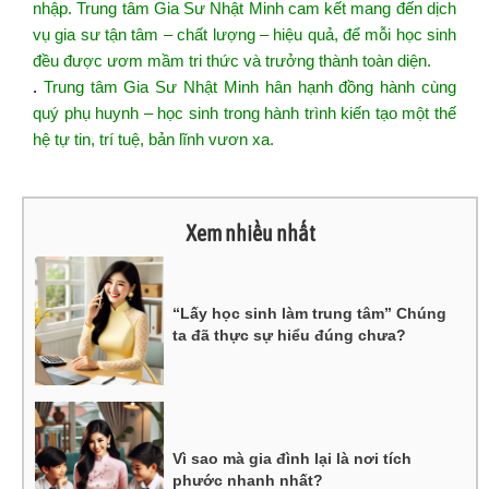
nhập. Trung tâm Gia Sư Nhật Minh cam kết mang đến dịch
vụ gia sư tận tâm – chất lượng – hiệu quả, để mỗi học sinh
đều được ươm mầm tri thức và trưởng thành toàn diện.
.
Trung
tâm Gia Sư
Nhật
Minh hân
hạnh
đồng hành
cùng
quý
phụ
huynh – học sinh
trong
hành trình
kiến
tạo một thế
hệ
tự tin,
trí
tuệ, bản lĩnh vươn xa.
Xem nhiều nhất
“Lấy học sinh làm trung tâm” Chúng
ta đã thực sự hiểu đúng chưa?
Vì sao mà gia đình lại là nơi tích
phước nhanh nhất?