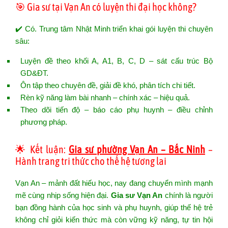
🎯 Gia sư tại Vạn An có luyện thi đại học không?
✔️ Có. Trung tâm Nhật Minh triển khai gói luyện thi chuyên
sâu:
Luyện đề theo khối A, A1, B, C, D – sát cấu trúc Bộ
GD&ĐT.
Ôn tập theo chuyên đề, giải đề khó, phân tích chi tiết.
Rèn kỹ năng làm bài nhanh – chính xác – hiệu quả.
Theo dõi tiến độ – báo cáo phụ huynh – điều chỉnh
phương pháp.
🌟 Kết luận:
Gia sư phường Vạn An – Bắc Ninh
–
Hành trang tri thức cho thế hệ tương lai
Vạn An – mảnh đất hiếu học, nay đang chuyển mình mạnh
mẽ cùng nhịp sống hiện đại.
Gia sư Vạn An
chính là người
bạn đồng hành của học sinh và phụ huynh, giúp thế hệ trẻ
không chỉ giỏi kiến thức mà còn vững kỹ năng, tự tin hội