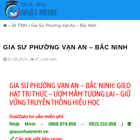
»
34 TỈNH
»
Gia Sư Phường Vạn An – Bắc Ninh
GIA SƯ PHƯỜNG VẠN AN – BẮC NINH
01-08-2025 |
67 Lượt xem
GIA SƯ PHƯỜNG VẠN AN – BẮC NINH: GIEO
HẠT TRI THỨC – ƯƠM MẦM TƯƠNG LAI – GIỮ
VỮNG TRUYỀN THỐNG HIẾU HỌC
Gọi/Zalo tư vấn miễn phí:
Nhật Minh – 0968.974.858 – 0915.310.858 | 🌐
giasunhatminh.vn
🔗
Các bài viết liên quan: