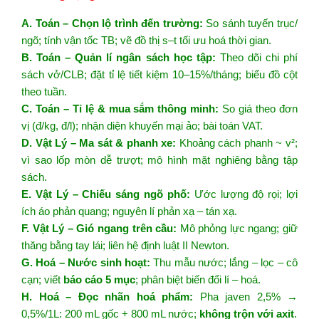
A. Toán – Chọn lộ trình đến trường:
So sánh tuyến trục/
ngõ; tính vận tốc TB; vẽ đồ thị s–t tối ưu hoá thời gian.
B. Toán – Quản lí ngân sách học tập:
Theo dõi chi phí
sách vở/CLB; đặt tỉ lệ tiết kiệm 10–15%/tháng; biểu đồ cột
theo tuần.
C. Toán – Tỉ lệ & mua sắm thông minh:
So giá theo đơn
vị (đ/kg, đ/l); nhận diện khuyến mại ảo; bài toán VAT.
D. Vật Lý – Ma sát & phanh xe:
Khoảng cách phanh ~ v²;
vì sao lốp mòn dễ trượt; mô hình mặt nghiêng bằng tập
sách.
E. Vật Lý – Chiếu sáng ngõ phố:
Ước lượng độ rọi; lợi
ích áo phản quang; nguyên lí phản xạ – tán xạ.
F. Vật Lý – Gió ngang trên cầu:
Mô phỏng lực ngang; giữ
thăng bằng tay lái; liên hệ định luật II Newton.
G. Hoá – Nước sinh hoạt:
Thu mẫu nước; lắng – lọc – cô
cạn; viết
báo cáo 5 mục
; phân biệt biến đổi lí – hoá.
H. Hoá – Đọc nhãn hoá phẩm:
Pha javen 2,5% →
0,5%/1L: 200 mL gốc + 800 mL nước;
không trộn với axit
.