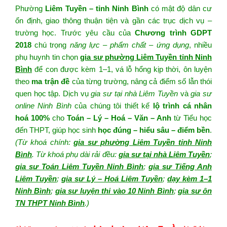
Phường
Liêm Tuyền – tỉnh Ninh Bình
có mật độ dân cư
ổn định, giao thông thuận tiện và gần các trục dịch vụ –
trường học. Trước yêu cầu của
Chương trình GDPT
2018
chú trọng
năng lực – phẩm chất – ứng dụng
, nhiều
phụ huynh tin chọn
gia sư phường Liêm Tuyền tỉnh Ninh
Bình
để con được kèm 1–1, vá lỗ hổng kịp thời, ôn luyện
theo
ma trận đề
của từng trường, nâng cả điểm số lẫn thói
quen học tập. Dịch vụ
gia sư tại nhà Liêm Tuyền
và
gia sư
online Ninh Bình
của chúng tôi thiết kế
lộ trình cá nhân
hoá 100%
cho
Toán – Lý – Hoá – Văn – Anh
từ Tiểu học
đến THPT, giúp học sinh
học đúng – hiểu sâu – điểm bền
.
(Từ khoá chính:
gia sư phường Liêm Tuyền tỉnh Ninh
Bình
. Từ khoá phụ dài rải đều:
gia sư tại nhà Liêm Tuyền
;
gia sư Toán Liêm Tuyền Ninh Bình
;
gia sư Tiếng Anh
Liêm Tuyền
;
gia sư Lý – Hoá Liêm Tuyền
;
dạy kèm 1–1
Ninh Bình
;
gia sư luyện thi vào 10 Ninh Bình
;
gia sư ôn
TN THPT Ninh Bình
.)