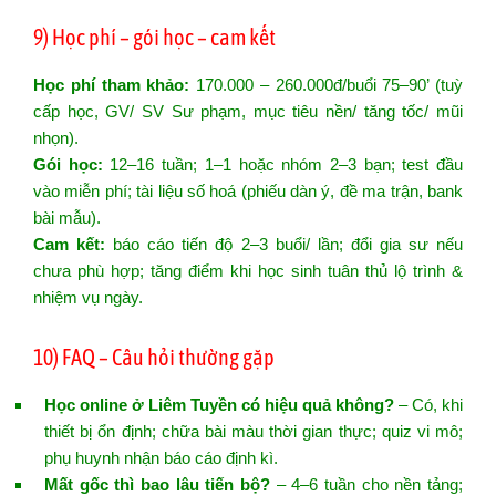
9) Học phí – gói học – cam kết
Học phí tham khảo:
170.000 – 260.000đ/buổi 75–90’ (tuỳ
cấp học, GV/ SV Sư phạm, mục tiêu nền/ tăng tốc/ mũi
nhọn).
Gói học:
12–16 tuần; 1–1 hoặc nhóm 2–3 bạn; test đầu
vào miễn phí; tài liệu số hoá (phiếu dàn ý, đề ma trận, bank
bài mẫu).
Cam kết:
báo cáo tiến độ 2–3 buổi/ lần; đổi gia sư nếu
chưa phù hợp; tăng điểm khi học sinh tuân thủ lộ trình &
nhiệm vụ ngày.
10) FAQ – Câu hỏi thường gặp
Học online ở Liêm Tuyền có hiệu quả không?
– Có, khi
thiết bị ổn định; chữa bài màu thời gian thực; quiz vi mô;
phụ huynh nhận báo cáo định kì.
Mất gốc thì bao lâu tiến bộ?
– 4–6 tuần cho nền tảng;