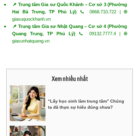
📌 Trung tâm Gia sư Quốc Khánh – Cơ sở 3 (Phường
Hai Bà Trưng, TP Phủ Lý)
📞 0868.710.722 | 🌐
giasuquockhanh.vn
📌 Trung tâm Gia sư Nhật Quang – Cơ sở 4 (Phường
Quang Trung, TP Phủ Lý)
📞 09132.7777.4 | 🌐
giasunhatquang.vn
Xem nhiều nhất
“Lấy học sinh làm trung tâm” Chúng
ta đã thực sự hiểu đúng chưa?