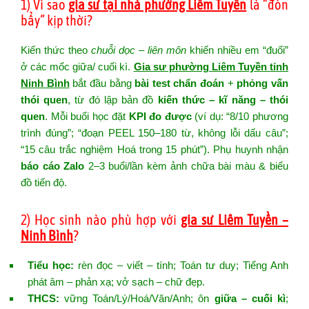
1) Vì sao
gia sư tại nhà phường Liêm Tuyền
là “đòn
bẩy” kịp thời?
Kiến thức theo
chuỗi dọc – liên môn
khiến nhiều em “đuối”
ở các mốc giữa/ cuối kì.
Gia sư phường Liêm Tuyền tỉnh
Ninh Bình
bắt đầu bằng
bài test chẩn đoán
+
phỏng vấn
thói quen
, từ đó lập bản đồ
kiến thức – kĩ năng – thói
quen
. Mỗi buổi học đặt
KPI đo được
(ví dụ: “8/10 phương
trình đúng”; “đoạn PEEL 150–180 từ, không lỗi dấu câu”;
“15 câu trắc nghiệm Hoá trong 15 phút”). Phụ huynh nhận
báo cáo Zalo
2–3 buổi/lần kèm ảnh chữa bài màu & biểu
đồ tiến độ.
2) Học sinh nào phù hợp với
gia sư Liêm Tuyền –
Ninh Bình
?
Tiểu học:
rèn đọc – viết – tính; Toán tư duy; Tiếng Anh
phát âm – phản xạ; vở sạch – chữ đẹp.
THCS:
vững Toán/Lý/Hoá/Văn/Anh; ôn
giữa – cuối kì
;