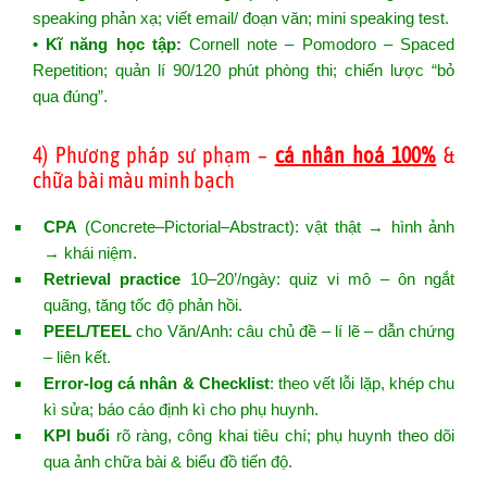
speaking phản xạ; viết email/ đoạn văn; mini speaking test.
• Kĩ năng học tập:
Cornell note – Pomodoro – Spaced
Repetition; quản lí 90/120 phút phòng thi; chiến lược “bỏ
qua đúng”.
4) Phương pháp sư phạm –
cá nhân hoá 100%
&
chữa bài màu minh bạch
CPA
(Concrete–Pictorial–Abstract): vật thật → hình ảnh
→ khái niệm.
Retrieval practice
10–20’/ngày: quiz vi mô – ôn ngắt
quãng, tăng tốc độ phản hồi.
PEEL/TEEL
cho Văn/Anh: câu chủ đề – lí lẽ – dẫn chứng
– liên kết.
Error-log cá nhân & Checklist
: theo vết lỗi lặp, khép chu
kì sửa; báo cáo định kì cho phụ huynh.
KPI buổi
rõ ràng, công khai tiêu chí; phụ huynh theo dõi
qua ảnh chữa bài & biểu đồ tiến độ.