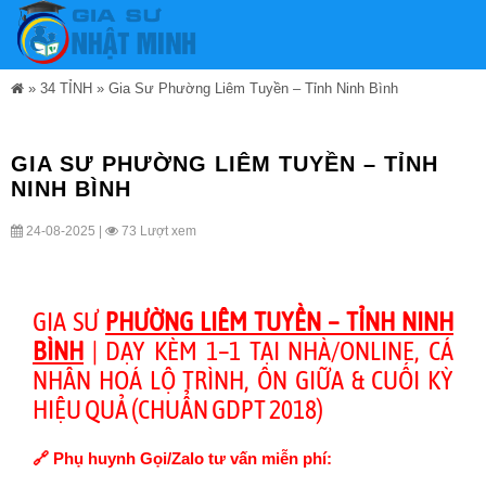
»
34 TỈNH
»
Gia Sư Phường Liêm Tuyền – Tỉnh Ninh Bình
GIA SƯ PHƯỜNG LIÊM TUYỀN – TỈNH
NINH BÌNH
24-08-2025 |
73 Lượt xem
GIA SƯ
PHƯỜNG LIÊM TUYỀN – TỈNH NINH
BÌNH
| DẠY KÈM 1–1 TẠI NHÀ/ONLINE, CÁ
NHÂN HOÁ LỘ TRÌNH, ÔN GIỮA & CUỐI KỲ
HIỆU QUẢ (CHUẨN GDPT 2018)
🔗 Phụ huynh Gọi/Zalo tư vấn miễn phí: