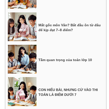
Mất gốc môn Văn? Bắt đầu ôn từ đâu
để kịp đạt 7–8 điểm?
Tầm quan trọng của toán lớp 10
CON HIỂU BÀI, NHƯNG CỨ VÀO THI
TOÁN LÀ ĐIỂM DƯỚI 7