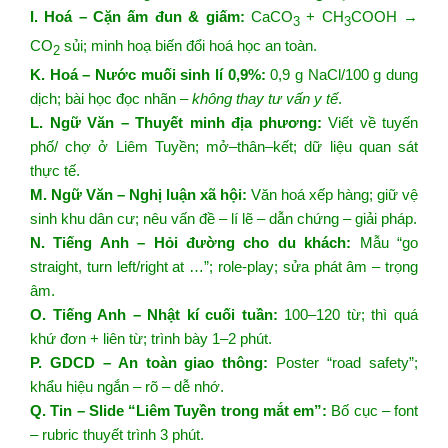
I. Hoá – Cặn ấm đun & giấm:
CaCO
+ CH
COOH →
3
3
CO
sủi; minh hoạ biến đổi hoá học an toàn.
2
K. Hoá – Nước muối sinh lí 0,9%:
0,9 g NaCl/100 g dung
dịch; bài học đọc nhãn –
không thay tư vấn y tế
.
L. Ngữ Văn – Thuyết minh địa phương:
Viết về tuyến
phố/ chợ ở Liêm Tuyền; mở–thân–kết; dữ liệu quan sát
thực tế.
M. Ngữ Văn – Nghị luận xã hội:
Văn hoá xếp hàng; giữ vệ
sinh khu dân cư; nêu vấn đề – lí lẽ – dẫn chứng – giải pháp.
N. Tiếng Anh – Hỏi đường cho du khách:
Mẫu “go
straight, turn left/right at …”; role-play; sửa phát âm – trọng
âm.
O. Tiếng Anh – Nhật kí cuối tuần:
100–120 từ; thì quá
khứ đơn + liên từ; trình bày 1–2 phút.
P. GDCD – An toàn giao thông:
Poster “road safety”;
khẩu hiệu ngắn – rõ – dễ nhớ.
Q. Tin – Slide “Liêm Tuyền trong mắt em”:
Bố cục – font
– rubric thuyết trình 3 phút.