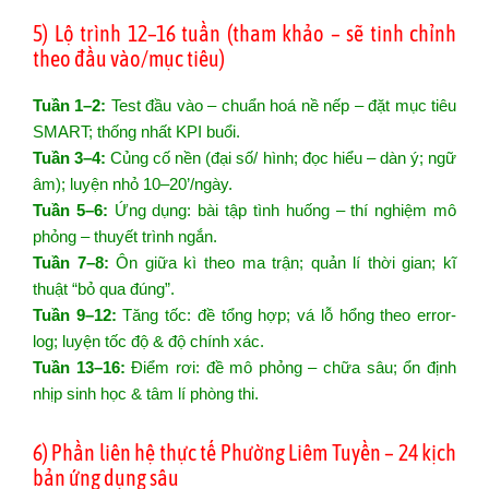
5) Lộ trình 12–16 tuần (tham khảo – sẽ tinh chỉnh
theo đầu vào/mục tiêu)
Tuần 1–2:
Test đầu vào – chuẩn hoá nề nếp – đặt mục tiêu
SMART; thống nhất KPI buổi.
Tuần 3–4:
Củng cố nền (đại số/ hình; đọc hiểu – dàn ý; ngữ
âm); luyện nhỏ 10–20’/ngày.
Tuần 5–6:
Ứng dụng: bài tập tình huống – thí nghiệm mô
phỏng – thuyết trình ngắn.
Tuần 7–8:
Ôn giữa kì theo ma trận; quản lí thời gian; kĩ
thuật “bỏ qua đúng”.
Tuần 9–12:
Tăng tốc: đề tổng hợp; vá lỗ hổng theo error-
log; luyện tốc độ & độ chính xác.
Tuần 13–16:
Điểm rơi: đề mô phỏng – chữa sâu; ổn định
nhịp sinh học & tâm lí phòng thi.
6) Phần liên hệ thực tế Phường Liêm Tuyền – 24 kịch
bản ứng dụng sâu