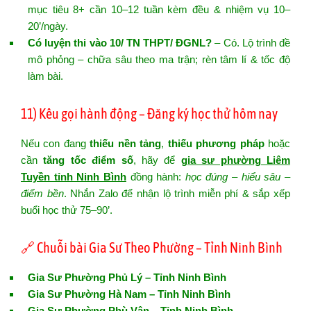
mục tiêu 8+ cần 10–12 tuần kèm đều & nhiệm vụ 10–
20’/ngày.
Có luyện thi vào 10/ TN THPT/ ĐGNL?
– Có. Lộ trình đề
mô phỏng – chữa sâu theo ma trận; rèn tâm lí & tốc độ
làm bài.
11) Kêu gọi hành động – Đăng ký học thử hôm nay
Nếu con đang
thiếu nền tảng
,
thiếu phương pháp
hoặc
cần
tăng tốc điểm số
, hãy để
gia sư phường Liêm
Tuyền tỉnh Ninh Bình
đồng hành:
học đúng – hiểu sâu –
điểm bền
. Nhắn Zalo để nhận lộ trình miễn phí & sắp xếp
buổi học thử 75–90’.
🔗 Chuỗi bài Gia Sư Theo Phường – Tỉnh Ninh Bình
Gia Sư Phường Phủ Lý – Tỉnh Ninh Bình
Gia Sư Phường Hà Nam – Tỉnh Ninh Bình
Gia Sư Phường Phù Vân – Tỉnh Ninh Bình