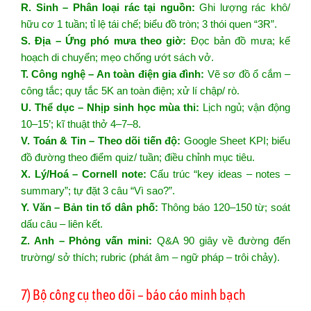
R. Sinh – Phân loại rác tại nguồn:
Ghi lượng rác khô/
hữu cơ 1 tuần; tỉ lệ tái chế; biểu đồ tròn; 3 thói quen “3R”.
S. Địa – Ứng phó mưa theo giờ:
Đọc bản đồ mưa; kế
hoạch di chuyển; mẹo chống ướt sách vở.
T. Công nghệ – An toàn điện gia đình:
Vẽ sơ đồ ổ cắm –
công tắc; quy tắc 5K an toàn điện; xử lí chập/ rò.
U. Thể dục – Nhịp sinh học mùa thi:
Lịch ngủ; vận động
10–15’; kĩ thuật thở 4–7–8.
V. Toán & Tin – Theo dõi tiến độ:
Google Sheet KPI; biểu
đồ đường theo điểm quiz/ tuần; điều chỉnh mục tiêu.
X. Lý/Hoá – Cornell note:
Cấu trúc “key ideas – notes –
summary”; tự đặt 3 câu “Vì sao?”.
Y. Văn – Bản tin tổ dân phố:
Thông báo 120–150 từ; soát
dấu câu – liên kết.
Z. Anh – Phỏng vấn mini:
Q&A 90 giây về đường đến
trường/ sở thích; rubric (phát âm – ngữ pháp – trôi chảy).
7) Bộ công cụ theo dõi – báo cáo minh bạch