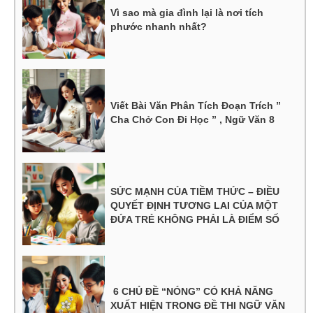
Vì sao mà gia đình lại là nơi tích
phước nhanh nhất?
Viết Bài Văn Phân Tích Đoạn Trích ”
Cha Chở Con Đi Học ” , Ngữ Văn 8
SỨC MẠNH CỦA TIỀM THỨC – ĐIỀU
QUYẾT ĐỊNH TƯƠNG LAI CỦA MỘT
ĐỨA TRẺ KHÔNG PHẢI LÀ ĐIỂM SỐ
6 CHỦ ĐỀ “NÓNG” CÓ KHẢ NĂNG
XUẤT HIỆN TRONG ĐỀ THI NGỮ VĂN