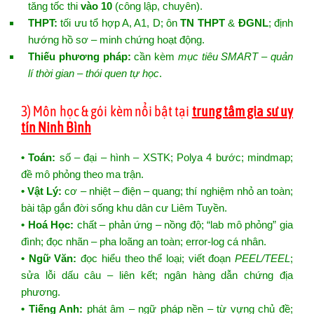
tăng tốc thi
vào 10
(công lập, chuyên).
THPT:
tối ưu tổ hợp A, A1, D; ôn
TN THPT
&
ĐGNL
; định
hướng hồ sơ – minh chứng hoạt động.
Thiếu phương pháp:
cần kèm
mục tiêu SMART – quản
lí thời gian – thói quen tự học
.
3) Môn học & gói kèm nổi bật tại
trung tâm gia sư uy
tín Ninh Bình
• Toán:
số – đại – hình – XSTK; Polya 4 bước; mindmap;
đề mô phỏng theo ma trận.
• Vật Lý:
cơ – nhiệt – điện – quang; thí nghiệm nhỏ an toàn;
bài tập gắn đời sống khu dân cư Liêm Tuyền.
• Hoá Học:
chất – phản ứng – nồng độ; “lab mô phỏng” gia
đình; đọc nhãn – pha loãng an toàn; error-log cá nhân.
• Ngữ Văn:
đọc hiểu theo thể loại; viết đoạn
PEEL/TEEL
;
sửa lỗi dấu câu – liên kết; ngân hàng dẫn chứng địa
phương.
• Tiếng Anh:
phát âm – ngữ pháp nền – từ vựng chủ đề;