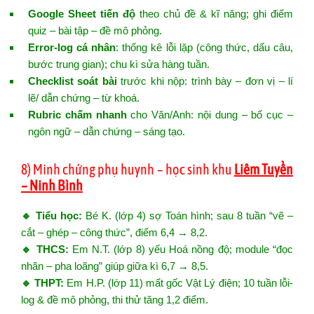
Google Sheet tiến độ
theo chủ đề & kĩ năng; ghi điểm
quiz – bài tập – đề mô phỏng.
Error-log cá nhân
: thống kê lỗi lặp (công thức, dấu câu,
bước trung gian); chu kì sửa hàng tuần.
Checklist soát bài
trước khi nộp: trình bày – đơn vị – lí
lẽ/ dẫn chứng – từ khoá.
Rubric chấm nhanh
cho Văn/Anh: nội dung – bố cục –
ngôn ngữ – dẫn chứng – sáng tạo.
8) Minh chứng phụ huynh – học sinh khu
Liêm Tuyền
– Ninh Bình
🔹 Tiểu học:
Bé K. (lớp 4) sợ Toán hình; sau 8 tuần “vẽ –
cắt – ghép – công thức”, điểm 6,4 → 8,2.
🔹 THCS:
Em N.T. (lớp 8) yếu Hoá nồng độ; module “đọc
nhãn – pha loãng” giúp giữa kì 6,7 → 8,5.
🔹 THPT:
Em H.P. (lớp 11) mất gốc Vật Lý điện; 10 tuần lỗi-
log & đề mô phỏng, thi thử tăng 1,2 điểm.