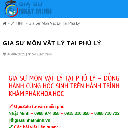
»
34 TỈNH
»
Gia Sư Môn Vật Lý Tại Phủ Lý
GIA SƯ MÔN VẬT LÝ TẠI PHỦ LÝ
04-08-2025 |
54 Lượt xem
GIA SƯ MÔN VẬT LÝ TẠI PHỦ LÝ – ĐỒNG
HÀNH CÙNG HỌC SINH TRÊN HÀNH TRÌNH
KHÁM PHÁ KHOA HỌC
🔗
Gọi/Zalo tư vấn miễn phí:
Nhật Minh
–
0968.974.858
–
0915.310.858
–
0868.710.722
| 🌐
giasunhatminh.vn
🔗
Các bài viết liên quan: