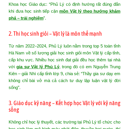
Khoa học Giáo dục: “Phủ Lý có định hướng rất đúng đắn
khi đưa học sinh tiếp cận
môn Vật lý theo hướng khám
phá – trải nghiệm
”.
2. Thi học sinh giỏi – Vật lý là môn thế mạnh
Từ năm 2022–2024, Phủ Lý luôn nằm trong top 5 toàn tỉnh
Hà Nam về số lượng giải học sinh giỏi môn Vật lý cấp tỉnh,
cấp khu vực. Nhiều học sinh đạt giải đều học thêm tại nhà
với
gia sư Vật lý Phủ Lý
, trong đó có em Nguyễn Trung
Kiên – giải Nhì cấp tỉnh lớp 9, chia sẻ: “Thầy gia sư dạy em
không chỉ bài vở mà cả cách tư duy lập luận vật lý đời
sống”.
3. Giáo dục kỹ năng – Kết hợp học Vật lý với kỹ năng
sống
Không chỉ học lý thuyết, các trường tại Phủ Lý tổ chức cho
học sinh làm mô hình máy phát điện, thuyền hơi nước, thí