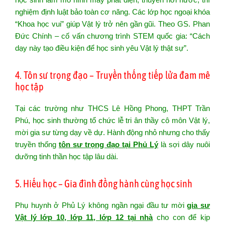
nghiệm định luật bảo toàn cơ năng. Các lớp học ngoại khóa
“Khoa học vui” giúp Vật lý trở nên gần gũi. Theo GS. Phan
Đức Chính – cố vấn chương trình STEM quốc gia: “Cách
dạy này tạo điều kiện để học sinh yêu Vật lý thật sự”.
4. Tôn sư trọng đạo – Truyền thống tiếp lửa đam mê
học tập
Tại các trường như THCS Lê Hồng Phong, THPT Trần
Phú, học sinh thường tổ chức lễ tri ân thầy cô môn Vật lý,
mời gia sư từng dạy về dự. Hành động nhỏ nhưng cho thấy
truyền thống
tôn sư trọng đạo tại Phủ Lý
là sợi dây nuôi
dưỡng tinh thần học tập lâu dài.
5. Hiếu học – Gia đình đồng hành cùng học sinh
Phụ huynh ở Phủ Lý không ngần ngại đầu tư mời
gia sư
Vật lý lớp 10, lớp 11, lớp 12 tại nhà
cho con để kịp