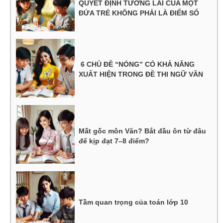
QUYẾT ĐỊNH TƯƠNG LAI CỦA MỘT
ĐỨA TRẺ KHÔNG PHẢI LÀ ĐIỂM SỐ
6 CHỦ ĐỀ “NÓNG” CÓ KHẢ NĂNG
XUẤT HIỆN TRONG ĐỀ THI NGỮ VĂN
Mất gốc môn Văn? Bắt đầu ôn từ đâu
để kịp đạt 7–8 điểm?
Tầm quan trọng của toán lớp 10