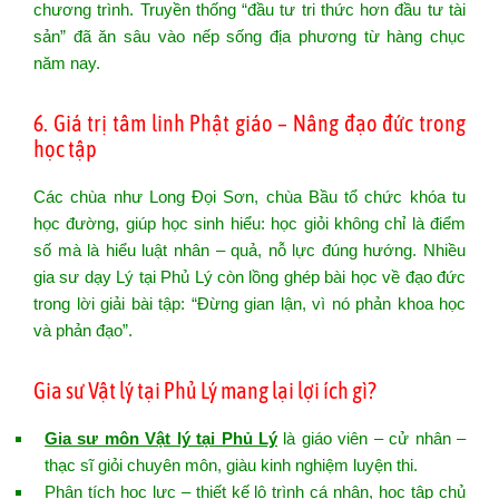
chương trình. Truyền thống “đầu tư tri thức hơn đầu tư tài
sản” đã ăn sâu vào nếp sống địa phương từ hàng chục
năm nay.
6. Giá trị tâm linh Phật giáo – Nâng đạo đức trong
học tập
Các chùa như Long Đọi Sơn, chùa Bầu tổ chức khóa tu
học đường, giúp học sinh hiểu: học giỏi không chỉ là điểm
số mà là hiểu luật nhân – quả, nỗ lực đúng hướng. Nhiều
gia sư dạy Lý tại Phủ Lý còn lồng ghép bài học về đạo đức
trong lời giải bài tập: “Đừng gian lận, vì nó phản khoa học
và phản đạo”.
Gia sư Vật lý tại Phủ Lý mang lại lợi ích gì?
Gia sư môn Vật lý tại Phủ Lý
là giáo viên – cử nhân –
thạc sĩ giỏi chuyên môn, giàu kinh nghiệm luyện thi.
Phân tích học lực – thiết kế lộ trình cá nhân, học tập chủ