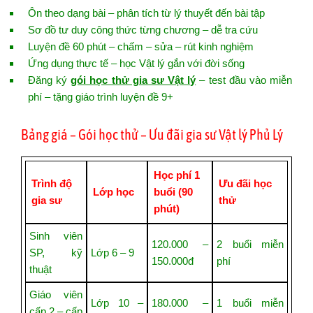
Ôn theo dạng bài – phân tích từ lý thuyết đến bài tập
Sơ đồ tư duy công thức từng chương – dễ tra cứu
Luyện đề 60 phút – chấm – sửa – rút kinh nghiệm
Ứng dụng thực tế – học Vật lý gắn với đời sống
Đăng ký
gói học thử gia sư Vật lý
– test đầu vào miễn
phí – tặng giáo trình luyện đề 9+
Bảng giá – Gói học thử – Ưu đãi gia sư Vật lý Phủ Lý
Học phí 1
Trình độ
Ưu đãi học
Lớp học
buổi (90
gia sư
thử
phút)
Sinh viên
120.000 –
2 buổi miễn
SP, kỹ
Lớp 6 – 9
150.000đ
phí
thuật
Giáo viên
Lớp 10 –
180.000 –
1 buổi miễn
cấp 2 – cấp