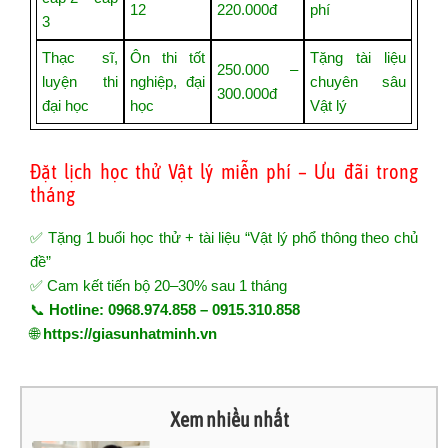
12
220.000đ
phí
3
Thạc sĩ,
Ôn thi tốt
Tặng tài liệu
250.000 –
luyện thi
nghiệp, đại
chuyên sâu
300.000đ
đại học
học
Vật lý
Đặt lịch học thử Vật lý miễn phí – Ưu đãi trong
tháng
✅ Tặng 1 buổi học thử + tài liệu “Vật lý phổ thông theo chủ
đề”
✅ Cam kết tiến bộ 20–30% sau 1 tháng
📞
Hotline: 0968.974.858 – 0915.310.858
🌐
https://giasunhatminh.vn
Xem nhiều nhất