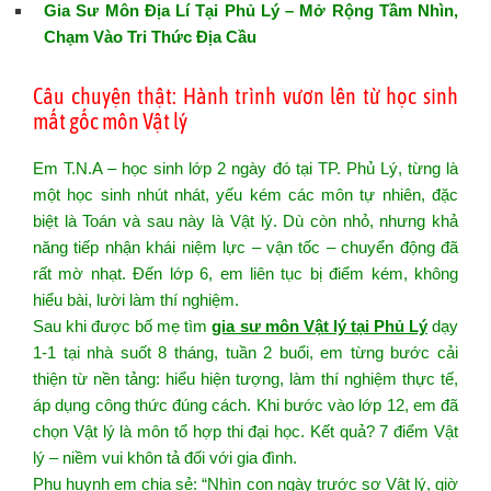
Gia Sư Môn Địa Lí Tại Phủ Lý – Mở Rộng Tầm Nhìn,
Chạm Vào Tri Thức Địa Cầu
Câu chuyện thật: Hành trình vươn lên từ học sinh
mất gốc môn Vật lý
Em T.N.A – học sinh lớp 2 ngày đó tại TP. Phủ Lý, từng là
một học sinh nhút nhát, yếu kém các môn tự nhiên, đặc
biệt là Toán và sau này là Vật lý. Dù còn nhỏ, nhưng khả
năng tiếp nhận khái niệm lực – vận tốc – chuyển động đã
rất mờ nhạt. Đến lớp 6, em liên tục bị điểm kém, không
hiểu bài, lười làm thí nghiệm.
Sau khi được bố mẹ tìm
gia sư môn Vật lý tại Phủ Lý
dạy
1-1 tại nhà suốt 8 tháng, tuần 2 buổi, em từng bước cải
thiện từ nền tảng: hiểu hiện tượng, làm thí nghiệm thực tế,
áp dụng công thức đúng cách. Khi bước vào lớp 12, em đã
chọn Vật lý là môn tổ hợp thi đại học. Kết quả? 7 điểm Vật
lý – niềm vui khôn tả đối với gia đình.
Phụ huynh em chia sẻ: “Nhìn con ngày trước sợ Vật lý, giờ