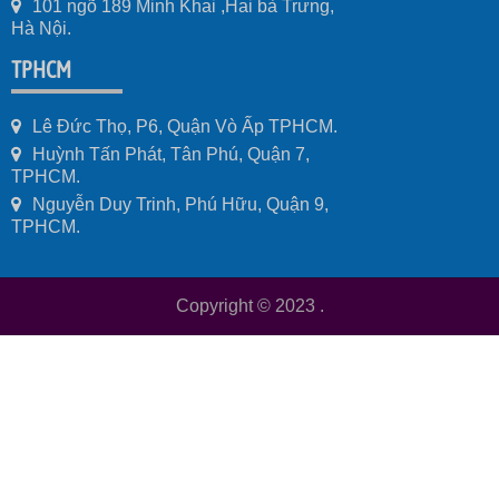
101 ngõ 189 Minh Khai ,Hai bà Trưng,
Hà Nội.
TPHCM
Lê Đức Thọ, P6, Quận Vò Ấp TPHCM.
Huỳnh Tấn Phát, Tân Phú, Quận 7,
TPHCM.
Nguyễn Duy Trinh, Phú Hữu, Quận 9,
TPHCM.
Copyright © 2023
.