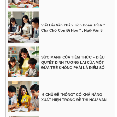
Viết Bài Văn Phân Tích Đoạn Trích ”
Cha Chở Con Đi Học ” , Ngữ Văn 8
SỨC MẠNH CỦA TIỀM THỨC – ĐIỀU
QUYẾT ĐỊNH TƯƠNG LAI CỦA MỘT
ĐỨA TRẺ KHÔNG PHẢI LÀ ĐIỂM SỐ
6 CHỦ ĐỀ “NÓNG” CÓ KHẢ NĂNG
XUẤT HIỆN TRONG ĐỀ THI NGỮ VĂN