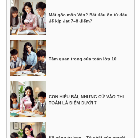
Mất gốc môn Văn? Bắt đầu ôn từ đâu
để kịp đạt 7–8 điểm?
Tầm quan trọng của toán lớp 10
CON HIỂU BÀI, NHƯNG CỨ VÀO THI
TOÁN LÀ ĐIỂM DƯỚI 7
Kỹ năng tự học – Tố chất của người