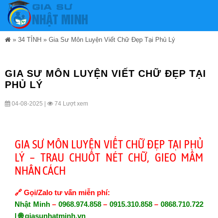
»
34 TỈNH
»
Gia Sư Môn Luyện Viết Chữ Đẹp Tại Phủ Lý
GIA SƯ MÔN LUYỆN VIẾT CHỮ ĐẸP TẠI
PHỦ LÝ
04-08-2025 |
74 Lượt xem
GIA SƯ MÔN LUYỆN VIẾT CHỮ ĐẸP TẠI PHỦ
LÝ – TRAU CHUỐT NÉT CHỮ, GIEO MẦM
NHÂN CÁCH
🔗
Gọi/Zalo tư vấn miễn phí:
Nhật Minh
–
0968.974.858
–
0915.310.858
–
0868.710.722
| 🌐
giasunhatminh.vn