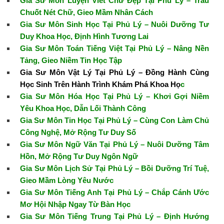
Gia Sư Môn Luyện Viết Chữ Đẹp Tại Phủ Lý – Trau
Chuốt Nét Chữ, Gieo Mầm Nhân Cách
Gia Sư Môn Sinh Học Tại Phủ Lý – Nuôi Dưỡng Tư
Duy Khoa Học, Định Hình Tương Lai
Gia Sư Môn Toán Tiếng Việt Tại Phủ Lý – Nâng Nền
Tảng, Gieo Niềm Tin Học Tập
Gia Sư Môn Vật Lý Tại Phủ Lý – Đồng Hành Cùng
Học Sinh Trên Hành Trình Khám Phá Khoa Họ
c
Gia Sư Môn Hóa Học Tại Phủ Lý – Khơi Gợi Niềm
Yêu Khoa Học, Dẫn Lối Thành Công
Gia Sư Môn Tin Học Tại Phủ Lý – Cùng Con Làm Chủ
Công Nghệ, Mở Rộng Tư Duy Số
Gia Sư Môn Ngữ Văn Tại Phủ Lý – Nuôi Dưỡng Tâm
Hồn, Mở Rộng Tư Duy Ngôn Ngữ
Gia Sư Môn Lịch Sử Tại Phủ Lý – Bồi Dưỡng Trí Tuệ,
Gieo Mầm Lòng Yêu Nước
Gia Sư Môn Tiếng Anh Tại Phủ Lý – Chắp Cánh Ước
Mơ Hội Nhập Ngay Từ Bàn Học
Gia Sư Môn Tiếng Trung Tại Phủ Lý – Định Hướng