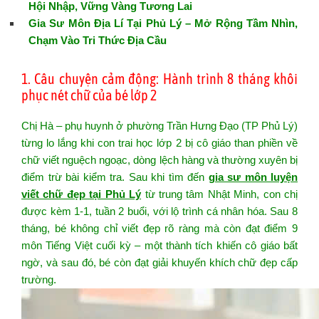
Hội Nhập, Vững Vàng Tương Lai
Gia Sư Môn Địa Lí Tại Phủ Lý – Mở Rộng Tầm Nhìn,
Chạm Vào Tri Thức Địa Cầu
1. Câu chuyện cảm động: Hành trình 8 tháng khôi
phục nét chữ của bé lớp 2
Chị Hà – phụ huynh ở phường Trần Hưng Đạo (TP Phủ Lý)
từng lo lắng khi con trai học lớp 2 bị cô giáo than phiền về
chữ viết nguệch ngoạc, dòng lệch hàng và thường xuyên bị
điểm trừ bài kiểm tra. Sau khi tìm đến
gia sư môn luyện
viết chữ đẹp tại Phủ Lý
từ trung tâm Nhật Minh, con chị
được kèm 1-1, tuần 2 buổi, với lộ trình cá nhân hóa. Sau 8
tháng, bé không chỉ viết đẹp rõ ràng mà còn đạt điểm 9
môn Tiếng Việt cuối kỳ – một thành tích khiến cô giáo bất
ngờ, và sau đó, bé còn đạt giải khuyến khích chữ đẹp cấp
trường.