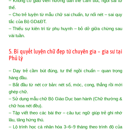
– Không có giáo viên hướng dẫn thế cầm bút, ngồi sai tư
thế.
– Cho trẻ luyện từ mẫu chữ sai chuẩn, tự nối nét – sai quy
tắc của Bộ GD&ĐT.
– Thiếu sự kiên trì từ phụ huynh – bỏ dở giữa chừng sau
vài tuần.
5. Bí quyết luyện chữ đẹp từ chuyên gia – gia sư tại
Phủ Lý
– Dạy trẻ cầm bút đúng, tư thế ngồi chuẩn – quan trọng
hàng đầu.
– Bắt đầu từ nét cơ bản: nét sổ, móc, cong, thẳng rồi mới
ghép chữ.
– Sử dụng mẫu chữ Bộ Giáo Dục ban hành (Chữ thường &
chữ hoa nét đều).
– Tập viết theo các bài thơ – câu tục ngữ giúp trẻ ghi nhớ
lâu, tăng hứng thú.
– Lộ trình học cá nhân hóa 3–6–9 tháng theo trình độ của