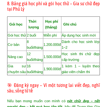
8. Bảng giá học phí và gói học thử – Gia sư chữ đẹp
tại Phủ Lý
Thời
Học phí
Gói học
Ghi chú
lượng
(tháng)
Gói học thử
2 buổi
Miễn phí
Áp dụng học sinh mới
8
Dành cho học sinh lớp
Cơ bản
1.200.000đ
buổi/tháng
1–2
12
Học sinh thi chữ đẹp
Nâng cao
1.500.000đ
buổi/tháng
cấp trường
Gia sư
16
1 kèm 1 – luyện theo
1.900.000đ
chuyên sâu
buổi/tháng
giáo viên chấm thi
🎯 Đăng ký ngay – Vì một tương lai viết đẹp, nghĩ
sâu, sống tử tế
Nếu bạn mong muốn con mình có
nét chữ đẹp – nết
người đẹp – kết quả học tập tốt
, hãy để Trung tâm Gia