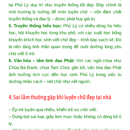
tại Phủ Lý duy trì như truyền thống tốt đẹp. Đây chính là
môi trường lý tưởng để môn luyện chữ – vốn đậm chất
truyền thống và đạo lý – được phát huy giá trị.
5. Truyền thống hiếu học:
Phủ Lý có nhiều dòng họ hiếu
học, hội khuyến học từng khu phố, với các suất học bổng
khuyến khích học sinh viết chữ đẹp – trình bày sạch sẽ. Đó
là nền tảng tinh thần quan trọng để nuôi dưỡng lòng yêu
chữ viết ở trẻ.
6. Văn hóa – tâm linh đạo Phật:
Với các ngôi chùa như
Chùa Bà Đanh, chùa Tam Chúc gần kề, văn hóa đạo Phật
ảnh hưởng tích cực đến học sinh Phủ Lý trong việc tu
dưỡng nhân cách – nét chữ như nết người.
4. Sai lầm thường gặp khi luyện chữ đẹp tại nhà
– Ép trẻ luyện quá nhiều, khiến trẻ sợ chữ viết.
– Dùng bút sai loại, giấy lem mực hoặc không có dòng kẻ ô
ly.