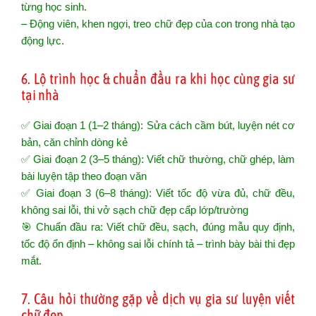
từng học sinh.
– Động viên, khen ngợi, treo chữ đẹp của con trong nhà tạo
động lực.
6. Lộ trình học & chuẩn đầu ra khi học cùng gia sư
tại nhà
✅ Giai đoạn 1 (1–2 tháng): Sửa cách cầm bút, luyện nét cơ
bản, căn chỉnh dòng kẻ
✅ Giai đoạn 2 (3–5 tháng): Viết chữ thường, chữ ghép, làm
bài luyện tập theo đoạn văn
✅ Giai đoạn 3 (6–8 tháng): Viết tốc độ vừa đủ, chữ đều,
không sai lỗi, thi vở sạch chữ đẹp cấp lớp/trường
🎯 Chuẩn đầu ra: Viết chữ đều, sạch, đúng mẫu quy định,
tốc độ ổn định – không sai lỗi chính tả – trình bày bài thi đẹp
mắt.
7. Câu hỏi thường gặp về dịch vụ gia sư luyện viết
chữ đẹp