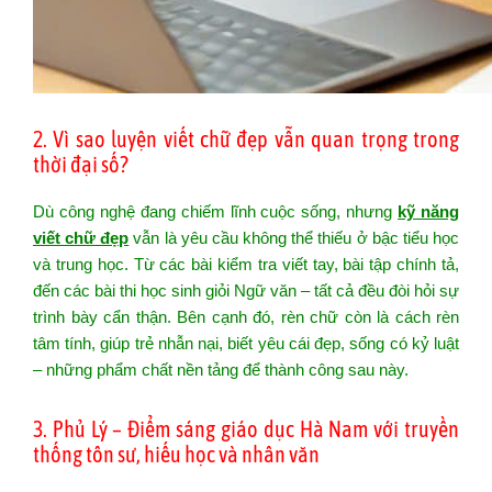
2. Vì sao luyện viết chữ đẹp vẫn quan trọng trong
thời đại số?
Dù công nghệ đang chiếm lĩnh cuộc sống, nhưng
kỹ năng
viết chữ đẹp
vẫn là yêu cầu không thể thiếu ở bậc tiểu học
và trung học. Từ các bài kiểm tra viết tay, bài tập chính tả,
đến các bài thi học sinh giỏi Ngữ văn – tất cả đều đòi hỏi sự
trình bày cẩn thận. Bên cạnh đó, rèn chữ còn là cách rèn
tâm tính, giúp trẻ nhẫn nại, biết yêu cái đẹp, sống có kỷ luật
– những phẩm chất nền tảng để thành công sau này.
3. Phủ Lý – Điểm sáng giáo dục Hà Nam với truyền
thống tôn sư, hiếu học và nhân văn