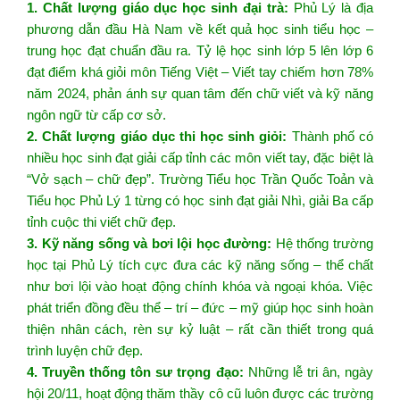
1. Chất lượng giáo dục học sinh đại trà:
Phủ Lý là địa
phương dẫn đầu Hà Nam về kết quả học sinh tiểu học –
trung học đạt chuẩn đầu ra. Tỷ lệ học sinh lớp 5 lên lớp 6
đạt điểm khá giỏi môn Tiếng Việt – Viết tay chiếm hơn 78%
năm 2024, phản ánh sự quan tâm đến chữ viết và kỹ năng
ngôn ngữ từ cấp cơ sở.
2. Chất lượng giáo dục thi học sinh giỏi:
Thành phố có
nhiều học sinh đạt giải cấp tỉnh các môn viết tay, đặc biệt là
“Vở sạch – chữ đẹp”. Trường Tiểu học Trần Quốc Toản và
Tiểu học Phủ Lý 1 từng có học sinh đạt giải Nhì, giải Ba cấp
tỉnh cuộc thi viết chữ đẹp.
3. Kỹ năng sống và bơi lội học đường:
Hệ thống trường
học tại Phủ Lý tích cực đưa các kỹ năng sống – thể chất
như bơi lội vào hoạt động chính khóa và ngoại khóa. Việc
phát triển đồng đều thể – trí – đức – mỹ giúp học sinh hoàn
thiện nhân cách, rèn sự kỷ luật – rất cần thiết trong quá
trình luyện chữ đẹp.
4. Truyền thống tôn sư trọng đạo:
Những lễ tri ân, ngày
hội 20/11, hoạt động thăm thầy cô cũ luôn được các trường