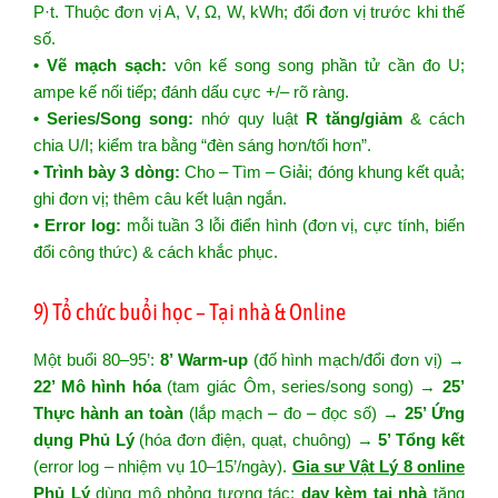
P·t. Thuộc đơn vị A, V, Ω, W, kWh; đổi đơn vị trước khi thế
số.
• Vẽ mạch sạch:
vôn kế song song phần tử cần đo U;
ampe kế nối tiếp; đánh dấu cực +/– rõ ràng.
• Series/Song song:
nhớ quy luật
R tăng/giảm
& cách
chia U/I; kiểm tra bằng “đèn sáng hơn/tối hơn”.
• Trình bày 3 dòng:
Cho – Tìm – Giải; đóng khung kết quả;
ghi đơn vị; thêm câu kết luận ngắn.
• Error log:
mỗi tuần 3 lỗi điển hình (đơn vị, cực tính, biến
đổi công thức) & cách khắc phục.
9) Tổ chức buổi học – Tại nhà & Online
Một buổi 80–95’:
8’ Warm-up
(đố hình mạch/đổi đơn vị) →
22’ Mô hình hóa
(tam giác Ôm, series/song song) →
25’
Thực hành an toàn
(lắp mạch – đo – đọc số) →
25’ Ứng
dụng Phủ Lý
(hóa đơn điện, quạt, chuông) →
5’ Tổng kết
(error log – nhiệm vụ 10–15’/ngày).
Gia sư Vật Lý 8 online
Phủ Lý
dùng mô phỏng tương tác;
dạy kèm tại nhà
tăng