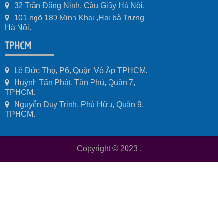
32 Trần Đăng Ninh, Cầu Giấy Hà Nội.
101 ngõ 189 Minh Khai ,Hai bà Trưng,
Hà Nội.
TPHCM
Lê Đức Thọ, P6, Quận Vò Ấp TPHCM.
Huỳnh Tấn Phát, Tân Phú, Quận 7,
TPHCM.
Nguyễn Duy Trinh, Phú Hữu, Quận 9,
TPHCM.
Copyright © 2023
.