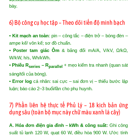
bày.
6) Bộ công cụ học tập – Theo dõi tiến độ minh bạch
•
Kit mạch an toàn
: pin – công tắc – điện trở – bóng đèn –
ampe kế/ vôn kế; sơ đồ chuẩn.
•
Poster tam giác Ôm
& bảng đổi mA/A, V/kV, Ω/kΩ,
W/kW, h/s, Wh/kWh.
•
Phiếu R
– R
+ mẹo kiểm tra nhanh (quan sát
series
parallel
sáng/tối của bóng).
•
Error log
cá nhân: sai cực – sai đơn vị – thiếu bước lập
luận; báo cáo 2–3 buổi/lần cho phụ huynh.
7) Phần liên hệ thực tế Phủ Lý – 18 kịch bản ứng
dụng sâu (toàn bộ mục này chữ màu xanh lá cây)
A. Hóa đơn điện gia đình – kWh & công suất:
Ghi công
suất tủ lạnh 120 W, quạt 60 W, điều hòa 900 W. Ước tính