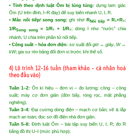
• Tính theo định luật Ôm bị lúng túng:
dựng tam giác
Ôm (U trên đỉnh, I–R đáy) để suy biến nhanh U, I, R.
• Mắc nối tiếp/ song song:
ghi nhớ
R
= R₁+R₂
;
Nối tiếp
1/R
= 1/R₁ + 1/R₂
; dòng I như “nước” chia
Song song
nhánh, U chia trên phần tử nối tiếp.
• Công suất – hóa đơn điện:
sơ suất đổi
giờ ↔ giây
,
W ↔
kW
; gia sư rèn bảng đổi đơn vị trước khi thế số.
4) Lộ trình 12–16 tuần (tham khảo – cá nhân hoá
theo đầu vào)
Tuần 1–2:
Ôn kí hiệu – đơn vị – đo lường; công – công
suất; máy cơ đơn giản (đòn bẩy, ròng rọc, mặt phẳng
nghiêng).
Tuần 3–4:
Đại cương dòng điện – mạch cơ bản; vẽ & lắp
mạch an toàn; đọc sơ đồ điện nhà đơn giản.
Tuần 5–6:
Định luật Ôm – bài tập suy biến U, I, R; đo R
bằng đồ thị U–I (mức phù hợp).