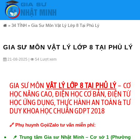
»
34 TỈNH
»
Gia Sư Môn Vật Lý Lớp 8 Tại Phủ Lý
GIA SƯ MÔN VẬT LÝ LỚP 8 TẠI PHỦ LÝ
21-08-2025 |
54 Lượt xem
GIA SƯ MÔN
VẬT LÝ LỚP 8 TẠI PHỦ LÝ
– CƠ
HỌC NÂNG CAO, ĐIỆN HỌC CƠ BẢN, ĐIỆN TỪ
HỌC ỨNG DỤNG, THỰC HÀNH AN TOÀN & TƯ
DUY KHOA HỌC CHUẨN GDPT 2018
🔗 Phụ huynh Gọi/Zalo tư vấn miễn phí:
📌 Trung tâm Gia sư Nhật Minh – Cơ sở 1 (Phường