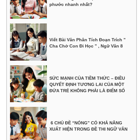
phước nhanh nhất?
Viết Bài Văn Phân Tích Đoạn Trích ”
Cha Chở Con Đi Học ” , Ngữ Văn 8
SỨC MẠNH CỦA TIỀM THỨC – ĐIỀU
QUYẾT ĐỊNH TƯƠNG LAI CỦA MỘT
ĐỨA TRẺ KHÔNG PHẢI LÀ ĐIỂM SỐ
6 CHỦ ĐỀ “NÓNG” CÓ KHẢ NĂNG
XUẤT HIỆN TRONG ĐỀ THI NGỮ VĂN