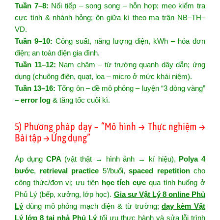
Tuần 7–8:
Nối tiếp – song song – hỗn hợp; mẹo kiểm tra
cực tính & nhánh hỏng; ôn giữa kì theo ma trận NB–TH–
VD.
Tuần 9–10:
Công suất, năng lượng điện, kWh – hóa đơn
điện; an toàn điện gia đình.
Tuần 11–12:
Nam châm – từ trường quanh dây dẫn; ứng
dụng (chuông điện, quạt, loa – micro ở mức khái niệm).
Tuần 13–16:
Tổng ôn – đề mô phỏng – luyện “3 dòng vàng”
–
error log
& tăng tốc cuối kì.
5) Phương pháp dạy – “Mô hình → Thực nghiệm →
Bài tập → Ứng dụng”
Áp dụng
CPA
(vật thật → hình ảnh → kí hiệu),
Polya 4
bước
,
retrieval practice
5’/buổi,
spaced repetition
cho
công thức/đơn vị; ưu tiên
học tích cực
qua tình huống ở
Phủ Lý (bếp, xưởng, lớp học).
Gia sư Vật Lý 8 online Phủ
Lý
dùng mô phỏng mạch điện & từ trường;
dạy kèm Vật
Lý lớp 8 tại nhà Phủ Lý
tối ưu thực hành và sửa lỗi trình