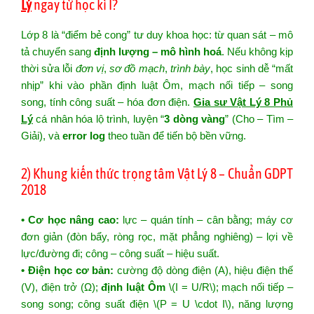
Lý
ngay từ học kì I?
Lớp 8 là “điểm bẻ cong” tư duy khoa học: từ quan sát – mô
tả chuyển sang
định lượng – mô hình hoá
. Nếu không kịp
thời sửa lỗi
đơn vị
,
sơ đồ mạch
,
trình bày
, học sinh dễ “mất
nhịp” khi vào phần định luật Ôm, mạch nối tiếp – song
song, tính công suất – hóa đơn điện.
Gia sư Vật Lý 8 Phủ
Lý
cá nhân hóa lộ trình, luyện “
3 dòng vàng
” (Cho – Tìm –
Giải), và
error log
theo tuần để tiến bộ bền vững.
2) Khung kiến thức trọng tâm Vật Lý 8 – Chuẩn GDPT
2018
• Cơ học nâng cao:
lực – quán tính – cân bằng; máy cơ
đơn giản (đòn bẩy, ròng rọc, mặt phẳng nghiêng) – lợi về
lực/đường đi; công – công suất – hiệu suất.
• Điện học cơ bản:
cường độ dòng điện (A), hiệu điện thế
(V), điện trở (Ω);
định luật Ôm
\(I = U/R\); mạch nối tiếp –
song song; công suất điện \(P = U \cdot I\), năng lượng