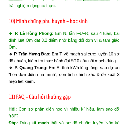
trải nghiệm dụng cụ thực.
10) Minh chứng phụ huynh – học sinh
🔹 P. Lê Hồng Phong:
Em N. lẫn I–U–R; sau 4 tuần, bài
định luật Ôm đạt 8,2 điểm nhờ bảng đổi đơn vị & tam giác
Ôm.
🔹 P. Trần Hưng Đạo:
Em T. vẽ mạch sai cực; luyện 10 sơ
đồ chuẩn, kiểm tra thực hành đạt 9/10 câu nối mạch đúng.
🔹 P. Quang Trung:
Em A. tính kWh lúng túng; sau dự án
“hóa đơn điện nhà mình”, con tính chính xác & đề xuất 3
mẹo tiết kiệm.
11) FAQ – Câu hỏi thường gặp
Hỏi:
Con sợ phần điện học vì nhiều kí hiệu, làm sao đỡ
“rối”?
Đáp:
Dùng
kit mạch
thật và sơ đồ chuẩn; luyện “vôn kế