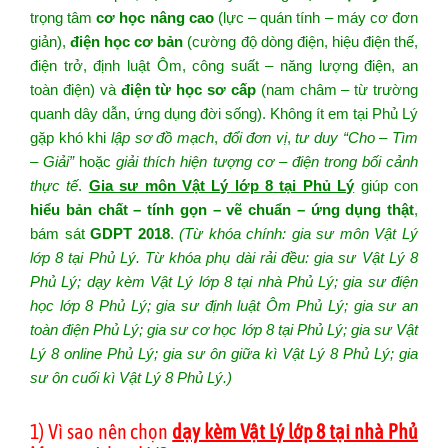
trọng tâm
cơ học nâng cao
(lực – quán tính – máy cơ đơn
giản),
điện học cơ bản
(cường độ dòng điện, hiệu điện thế,
điện trở, định luật Ôm, công suất – năng lượng điện, an
toàn điện) và
điện từ học sơ cấp
(nam châm – từ trường
quanh dây dẫn, ứng dụng đời sống). Không ít em tại Phủ Lý
gặp khó khi
lập sơ đồ mạch
,
đổi đơn vị
,
tư duy “Cho – Tìm
– Giải”
hoặc
giải thích hiện tượng cơ – điện trong bối cảnh
thực tế
.
Gia sư môn Vật Lý lớp 8 tại Phủ Lý
giúp con
hiểu bản chất – tính gọn – vẽ chuẩn – ứng dụng thật
,
bám sát
GDPT 2018
.
(Từ khóa chính: gia sư môn Vật Lý
lớp 8 tại Phủ Lý. Từ khóa phụ dài rải đều: gia sư Vật Lý 8
Phủ Lý; dạy kèm Vật Lý lớp 8 tại nhà Phủ Lý; gia sư điện
học lớp 8 Phủ Lý; gia sư định luật Ôm Phủ Lý; gia sư an
toàn điện Phủ Lý; gia sư cơ học lớp 8 tại Phủ Lý; gia sư Vật
Lý 8 online Phủ Lý; gia sư ôn giữa kì Vật Lý 8 Phủ Lý; gia
sư ôn cuối kì Vật Lý 8 Phủ Lý.)
1) Vì sao nên chọn
dạy kèm Vật Lý lớp 8 tại nhà Phủ