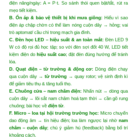
điện năng/ngày: A = P·t. So sánh thói quen bật/tắt, rút ra
mẹo tiết kiệm.
B. Ổn áp & bảo vệ thiết bị khi mưa giông:
Hiểu vì sao
điện áp chập chờn có thể làm nóng cuộn dây → hỏng; vai
trò aptomat/ cầu chì trong mạch gia đình.
C. Đèn học LED – hiệu suất & an toàn mắt:
Đèn LED 9
W có độ rọi đủ học tập; so với đèn sợi đốt 40 W, LED tiết
kiệm điện do
hiệu suất cao
; đặt đèn đúng hướng để tránh
lóa.
D. Quạt điện – từ trường & động cơ:
Dòng điện chạy
qua cuộn dây →
từ trường
→ quay rotor; vệ sinh định kì
để giảm tiêu thụ & tăng tuổi thọ.
E. Chuông cửa – nam châm điện:
Nhấn nút → dòng qua
cuộn dây → lõi sắt nam châm hoá tạm thời → cần gõ rung
chuông; bài học về
điện từ
.
F. Micro – loa tại hội trường trường học:
Micro chuyển
dao động âm → tín hiệu điện; loa làm ngược lại nhờ
nam
châm – cuộn dây
; chú ý giảm hú (feedback) bằng bố trí
khoảng cách.