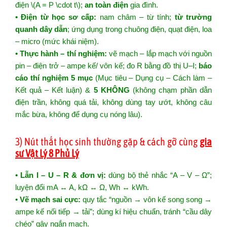
điện \(A = P \cdot t\);
an toàn điện
gia đình.
• Điện từ học sơ cấp:
nam châm – từ tính;
từ trường
quanh dây dẫn
; ứng dụng trong chuông điện, quạt điện, loa
– micro (mức khái niệm).
• Thực hành – thí nghiệm:
vẽ mạch – lắp mạch với nguồn
pin – điện trở – ampe kế/ vôn kế; đo R bằng đồ thị U–I;
báo
cáo thí nghiệm 5 mục
(Mục tiêu – Dụng cụ – Cách làm –
Kết quả – Kết luận) &
5 KHÔNG
(không chạm phần dẫn
điện trần, không quá tải, không dùng tay ướt, không câu
mắc bừa, không để dụng cụ nóng lâu).
3) Nút thắt học sinh thường gặp & cách gỡ cùng
gia
sư Vật Lý 8 Phủ Lý
• Lẫn I – U – R & đơn vị:
dùng bộ thẻ nhắc “A – V – Ω”;
luyện đổi mA ↔ A, kΩ ↔ Ω, Wh ↔ kWh.
• Vẽ mạch sai cực:
quy tắc “nguồn → vôn kế song song →
ampe kế nối tiếp → tải”; dùng kí hiệu chuẩn, tránh “cầu dây
chéo” gây ngắn mạch.