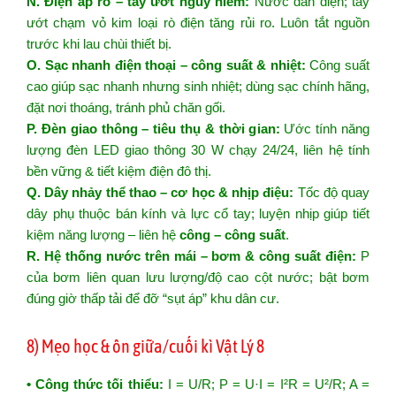
N. Điện áp rò – tay ướt nguy hiểm:
Nước dẫn điện; tay
ướt chạm vỏ kim loại rò điện tăng rủi ro. Luôn tắt nguồn
trước khi lau chùi thiết bị.
O. Sạc nhanh điện thoại – công suất & nhiệt:
Công suất
cao giúp sạc nhanh nhưng sinh nhiệt; dùng sạc chính hãng,
đặt nơi thoáng, tránh phủ chăn gối.
P. Đèn giao thông – tiêu thụ & thời gian:
Ước tính năng
lượng đèn LED giao thông 30 W chạy 24/24, liên hệ tính
bền vững & tiết kiệm điện đô thị.
Q. Dây nhảy thể thao – cơ học & nhịp điệu:
Tốc độ quay
dây phụ thuộc bán kính và lực cổ tay; luyện nhịp giúp tiết
kiệm năng lượng – liên hệ
công – công suất
.
R. Hệ thống nước trên mái – bơm & công suất điện:
P
của bơm liên quan lưu lượng/độ cao cột nước; bật bơm
đúng giờ thấp tải để đỡ “sụt áp” khu dân cư.
8) Mẹo học & ôn giữa/cuối kì Vật Lý 8
• Công thức tối thiểu:
I = U/R; P = U·I = I²R = U²/R; A =