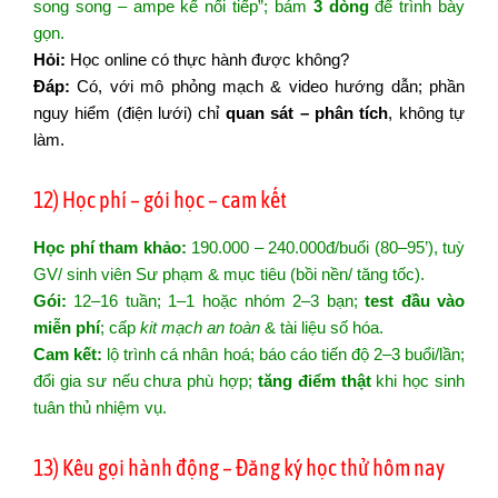
song song – ampe kế nối tiếp”; bám
3 dòng
để trình bày
gọn.
Hỏi:
Học online có thực hành được không?
Đáp:
Có, với mô phỏng mạch & video hướng dẫn; phần
nguy hiểm (điện lưới) chỉ
quan sát – phân tích
, không tự
làm.
12) Học phí – gói học – cam kết
Học phí tham khảo:
190.000 – 240.000đ/buổi (80–95’), tuỳ
GV/ sinh viên Sư phạm & mục tiêu (bồi nền/ tăng tốc).
Gói:
12–16 tuần; 1–1 hoặc nhóm 2–3 bạn;
test đầu vào
miễn phí
; cấp
kit mạch an toàn
& tài liệu số hóa.
Cam kết:
lộ trình cá nhân hoá; báo cáo tiến độ 2–3 buổi/lần;
đổi gia sư nếu chưa phù hợp;
tăng điểm thật
khi học sinh
tuân thủ nhiệm vụ.
13) Kêu gọi hành động – Đăng ký học thử hôm nay