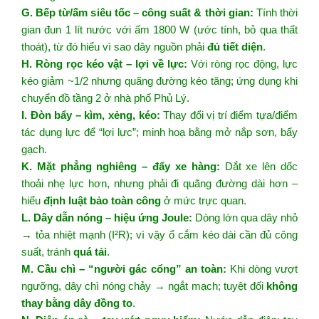
G. Bếp từ/ấm siêu tốc – công suất & thời gian:
Tính thời
gian đun 1 lít nước với ấm 1800 W (ước tính, bỏ qua thất
thoát), từ đó hiểu vì sao dây nguồn phải
đủ tiết diện
.
H. Ròng rọc kéo vật – lợi về lực:
Với ròng rọc động, lực
kéo giảm ~1/2 nhưng quãng đường kéo tăng; ứng dụng khi
chuyển đồ tầng 2 ở nhà phố Phủ Lý.
I. Đòn bẩy – kìm, xẻng, kéo:
Thay đổi vị trí điểm tựa/điểm
tác dụng lực để “lợi lực”; minh hoạ bằng mở nắp sơn, bẩy
gạch.
K. Mặt phẳng nghiêng – đẩy xe hàng:
Dắt xe lên dốc
thoải nhẹ lực hơn, nhưng phải đi quãng đường dài hơn –
hiểu
định luật bảo toàn công
ở mức trực quan.
L. Dây dẫn nóng – hiệu ứng Joule:
Dòng lớn qua dây nhỏ
→ tỏa nhiệt mạnh (I²R); vì vậy ổ cắm kéo dài cần đủ công
suất, tránh
quá tải
.
M. Cầu chì – “người gác cổng” an toàn:
Khi dòng vượt
ngưỡng, dây chì nóng chảy → ngắt mạch; tuyệt đối
không
thay bằng dây đồng to
.