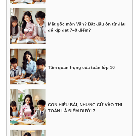
Mất gốc môn Văn? Bắt đầu ôn từ đâu
để kịp đạt 7–8 điểm?
Tầm quan trọng của toán lớp 10
CON HIỂU BÀI, NHƯNG CỨ VÀO THI
TOÁN LÀ ĐIỂM DƯỚI 7