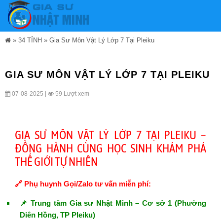
»
34 TỈNH
»
Gia Sư Môn Vật Lý Lớp 7 Tại Pleiku
GIA SƯ MÔN VẬT LÝ LỚP 7 TẠI PLEIKU
07-08-2025 |
59 Lượt xem
GIA SƯ MÔN VẬT LÝ LỚP 7 TẠI PLEIKU –
ĐỒNG HÀNH CÙNG HỌC SINH KHÁM PHÁ
THẾ GIỚI TỰ NHIÊN
🔗 Phụ huynh Gọi/Zalo tư vấn miễn phí:
📌 Trung tâm Gia sư Nhật Minh – Cơ sở 1 (Phường
Diên Hồng, TP Pleiku)