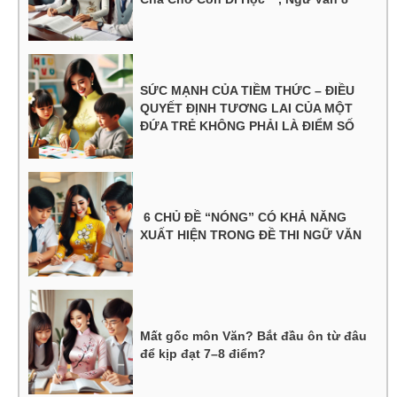
SỨC MẠNH CỦA TIỀM THỨC – ĐIỀU
QUYẾT ĐỊNH TƯƠNG LAI CỦA MỘT
ĐỨA TRẺ KHÔNG PHẢI LÀ ĐIỂM SỐ
6 CHỦ ĐỀ “NÓNG” CÓ KHẢ NĂNG
XUẤT HIỆN TRONG ĐỀ THI NGỮ VĂN
Mất gốc môn Văn? Bắt đầu ôn từ đâu
để kịp đạt 7–8 điểm?