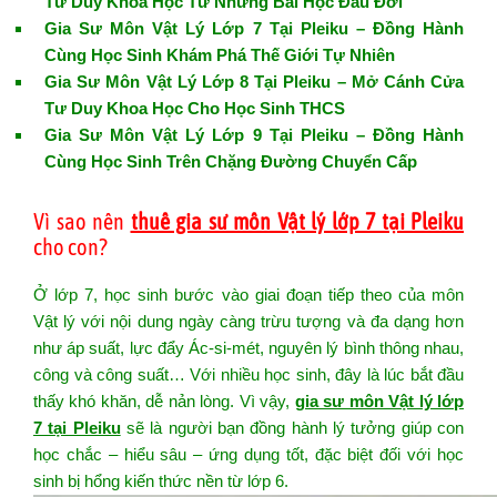
Tư Duy Khoa Học Từ Những Bài Học Đầu Đời
Gia Sư Môn Vật Lý Lớp 7 Tại Pleiku – Đồng Hành
Cùng Học Sinh Khám Phá Thế Giới Tự Nhiên
Gia Sư Môn Vật Lý Lớp 8 Tại Pleiku – Mở Cánh Cửa
Tư Duy Khoa Học Cho Học Sinh THCS
Gia Sư Môn Vật Lý Lớp 9 Tại Pleiku – Đồng Hành
Cùng Học Sinh Trên Chặng Đường Chuyển Cấp
Vì sao nên
thuê gia sư môn Vật lý lớp 7 tại Pleiku
cho con?
Ở lớp 7, học sinh bước vào giai đoạn tiếp theo của môn
Vật lý với nội dung ngày càng trừu tượng và đa dạng hơn
như áp suất, lực đẩy Ác-si-mét, nguyên lý bình thông nhau,
công và công suất… Với nhiều học sinh, đây là lúc bắt đầu
thấy khó khăn, dễ nản lòng. Vì vậy,
gia sư môn Vật lý lớp
7 tại Pleiku
sẽ là người bạn đồng hành lý tưởng giúp con
học chắc – hiểu sâu – ứng dụng tốt, đặc biệt đối với học
sinh bị hổng kiến thức nền từ lớp 6.