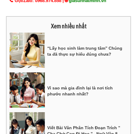
📞 Gọi/Zalo: 0968.974.858 | 🌐
giasunhatminh.vn
Xem nhiều nhất
“Lấy học sinh làm trung tâm” Chúng
ta đã thực sự hiểu đúng chưa?
Vì sao mà gia đình lại là nơi tích
phước nhanh nhất?
Viết Bài Văn Phân Tích Đoạn Trích ”
Cha Chở Con Đi Học ” , Ngữ Văn 8