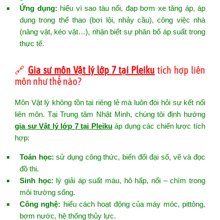
Ứng dụng:
hiểu vì sao tàu nổi, đạp bơm xe tăng áp, áp
dụng trong thể thao (bơi lội, nhảy cầu), công việc nhà
(nâng vật, kéo vật…), nhận biết sự phân bố áp suất trong
thực tế.
🔗
Gia sư môn Vật lý lớp 7 tại Pleiku
tích hợp liên
môn như thế nào?
Môn Vật lý không tồn tại riêng lẻ mà luôn đòi hỏi sự kết nối
liên môn. Tại Trung tâm Nhật Minh, chúng tôi định hướng
gia sư Vật lý lớp 7 tại Pleiku
áp dụng các chiến lược tích
hợp:
Toán học:
sử dụng công thức, biến đổi đại số, vẽ và đọc
đồ thị.
Sinh học:
lý giải áp suất máu, hô hấp, nổi – chìm trong
môi trường sống.
Công nghệ:
hiểu cách hoạt động của máy móc, pittông,
bơm nước, hệ thống thủy lực.