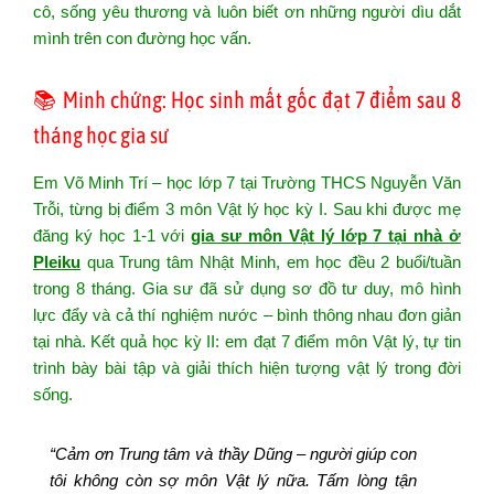
cô, sống yêu thương và luôn biết ơn những người dìu dắt
mình trên con đường học vấn.
📚 Minh chứng: Học sinh mất gốc đạt 7 điểm sau 8
tháng học gia sư
Em Võ Minh Trí – học lớp 7 tại Trường THCS Nguyễn Văn
Trỗi, từng bị điểm 3 môn Vật lý học kỳ I. Sau khi được mẹ
đăng ký học 1-1 với
gia sư môn Vật lý lớp 7 tại nhà ở
Pleiku
qua Trung tâm Nhật Minh, em học đều 2 buổi/tuần
trong 8 tháng. Gia sư đã sử dụng sơ đồ tư duy, mô hình
lực đẩy và cả thí nghiệm nước – bình thông nhau đơn giản
tại nhà. Kết quả học kỳ II: em đạt 7 điểm môn Vật lý, tự tin
trình bày bài tập và giải thích hiện tượng vật lý trong đời
sống.
“Cảm ơn Trung tâm và thầy Dũng – người giúp con
tôi không còn sợ môn Vật lý nữa. Tấm lòng tận