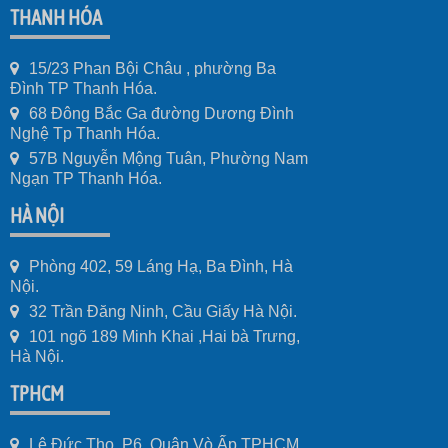
THANH HÓA
15/23 Phan Bội Châu , phường Ba
Đình TP Thanh Hóa.
68 Đông Bắc Ga đường Dương Đình
Nghệ Tp Thanh Hóa.
57B Nguyễn Mộng Tuân, Phường Nam
Ngạn TP Thanh Hóa.
HÀ NỘI
Phòng 402, 59 Láng Hạ, Ba Đình, Hà
Nội.
32 Trần Đăng Ninh, Cầu Giấy Hà Nội.
101 ngõ 189 Minh Khai ,Hai bà Trưng,
Hà Nội.
TPHCM
Lê Đức Thọ, P6, Quận Vò Ấp TPHCM.