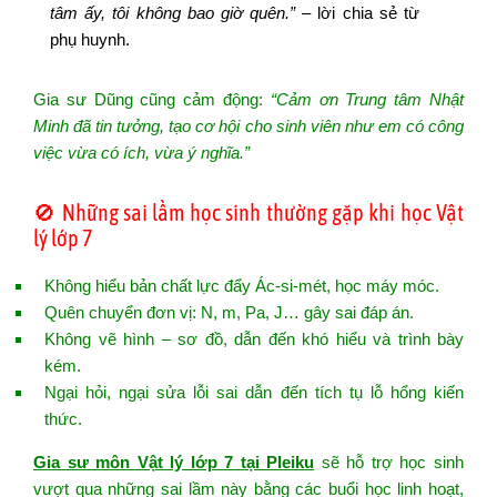
tâm ấy, tôi không bao giờ quên.”
– lời chia sẻ từ
phụ huynh.
Gia sư Dũng cũng cảm động:
“Cảm ơn Trung tâm Nhật
Minh đã tin tưởng, tạo cơ hội cho sinh viên như em có công
việc vừa có ích, vừa ý nghĩa.”
🚫 Những sai lầm học sinh thường gặp khi học Vật
lý lớp 7
Không hiểu bản chất lực đẩy Ác-si-mét, học máy móc.
Quên chuyển đơn vị: N, m, Pa, J… gây sai đáp án.
Không vẽ hình – sơ đồ, dẫn đến khó hiểu và trình bày
kém.
Ngại hỏi, ngại sửa lỗi sai dẫn đến tích tụ lỗ hổng kiến
thức.
Gia sư môn Vật lý lớp 7 tại Pleiku
sẽ hỗ trợ học sinh
vượt qua những sai lầm này bằng các buổi học linh hoạt,