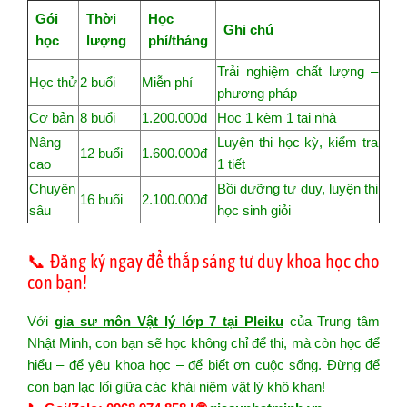
Gói
Thời
Học
Ghi chú
học
lượng
phí/tháng
Trải nghiệm chất lượng –
Học thử
2 buổi
Miễn phí
phương pháp
Cơ bản
8 buổi
1.200.000đ
Học 1 kèm 1 tại nhà
Nâng
Luyện thi học kỳ, kiểm tra
12 buổi
1.600.000đ
cao
1 tiết
Chuyên
Bồi dưỡng tư duy, luyện thi
16 buổi
2.100.000đ
sâu
học sinh giỏi
📞 Đăng ký ngay để thắp sáng tư duy khoa học cho
con bạn!
Với
gia sư môn Vật lý lớp 7 tại Pleiku
của Trung tâm
Nhật Minh, con bạn sẽ học không chỉ để thi, mà còn học để
hiểu – để yêu khoa học – để biết ơn cuộc sống. Đừng để
con bạn lạc lối giữa các khái niệm vật lý khô khan!