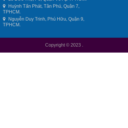
Huỳnh Tấn Phát, Tân Phú, Quận 7,
TPHCM.
Nguyễn Duy Trinh, Phú Hữu, Quận 9,
TPHCM.
Copyright © 2023
.