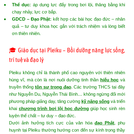
Thể dục:
áp dụng lực đẩy trong bơi lội, thăng bằng khi
chạy nhảy, lực cơ bắp.
GDCD – Đạo Phật:
kết hợp các bài học đạo đức – nhân
quả – tư duy khoa học gắn với trách nhiệm và lòng biết
ơn thiên nhiên.
🎓 Giáo dục tại Pleiku – Bồi dưỡng năng lực sống,
trí tuệ và đạo lý
Pleiku không chỉ là thành phố cao nguyên với thiên nhiên
hùng vĩ, mà còn là nơi nuôi dưỡng tinh thần
hiếu học
và
truyền thống
tôn sư trọng đạo
. Các trường THCS tại đây
như Nguyễn Du, Nguyễn Thái Bình… không ngừng đổi mới
phương pháp giảng dạy, tăng cường
kỹ năng sống
và triển
khai
chương trình bơi lội học đường
giúp học sinh rèn
luyện thể chất – tư duy – đạo đức.
Dưới ảnh hưởng tích cực của văn hóa
đạo Phật
, phụ
huynh tại Pleiku thường hướng con đến sự kính trọng thầy