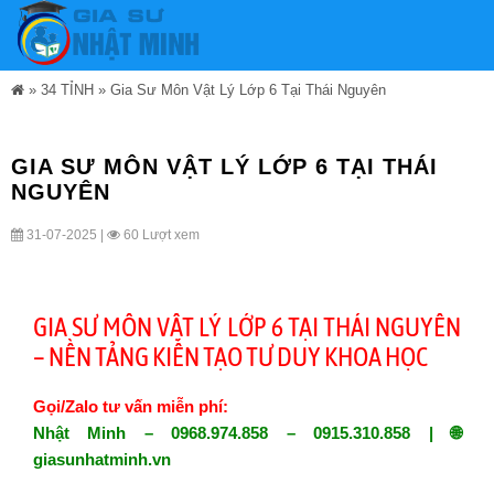
»
34 TỈNH
»
Gia Sư Môn Vật Lý Lớp 6 Tại Thái Nguyên
GIA SƯ MÔN VẬT LÝ LỚP 6 TẠI THÁI
NGUYÊN
31-07-2025 |
60 Lượt xem
GIA SƯ MÔN VẬT LÝ LỚP 6 TẠI THÁI NGUYÊN
– NỀN TẢNG KIẾN TẠO TƯ DUY KHOA HỌC
Gọi/Zalo tư vấn miễn phí:
Nhật Minh – 0968.974.858 – 0915.310.858 | 🌐
giasunhatminh.vn