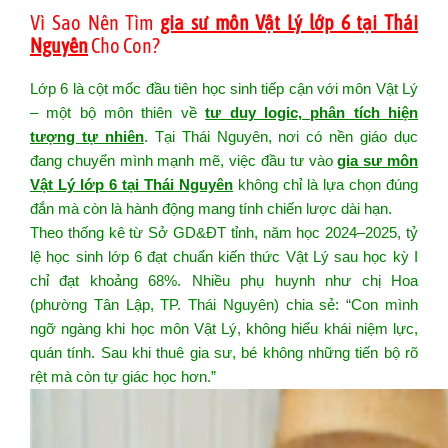
Vì Sao Nên Tìm
gia sư môn Vật Lý lớp 6 tại Thái
Nguyên
Cho Con?
Lớp 6 là cột mốc đầu tiên học sinh tiếp cận với môn Vật Lý
– một bộ môn thiên về
tư duy logic, phân tích hiện
tượng tự nhiên
. Tại Thái Nguyên, nơi có nền giáo dục
đang chuyển mình mạnh mẽ, việc đầu tư vào
gia sư môn
Vật Lý lớp 6 tại Thái Nguyên
không chỉ là lựa chọn đúng
đắn mà còn là hành động mang tính chiến lược dài hạn.
Theo thống kê từ Sở GD&ĐT tỉnh, năm học 2024–2025, tỷ
lệ học sinh lớp 6 đạt chuẩn kiến thức Vật Lý sau học kỳ I
chỉ đạt khoảng 68%. Nhiều phụ huynh như chị Hoa
(phường Tân Lập, TP. Thái Nguyên) chia sẻ: “Con mình
ngỡ ngàng khi học môn Vật Lý, không hiểu khái niệm lực,
quán tính. Sau khi thuê gia sư, bé không những tiến bộ rõ
rệt mà còn tự giác học hơn.”