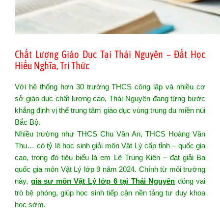
Chất Lượng Giáo Dục Tại Thái Nguyên – Đất Học
Hiếu Nghĩa, Tri Thức
Với hệ thống hơn 30 trường THCS công lập và nhiều cơ
sở giáo dục chất lượng cao, Thái Nguyên đang từng bước
khẳng định vị thế trung tâm giáo dục vùng trung du miền núi
Bắc Bộ.
Nhiều trường như THCS Chu Văn An, THCS Hoàng Văn
Thụ… có tỷ lệ học sinh giỏi môn Vật Lý cấp tỉnh – quốc gia
cao, trong đó tiêu biểu là em Lê Trung Kiên – đạt giải Ba
quốc gia môn Vật Lý lớp 9 năm 2024. Chính từ môi trường
này,
gia sư môn Vật Lý lớp 6 tại Thái Nguyên
đóng vai
trò bệ phóng, giúp học sinh tiếp cận nền tảng tư duy khoa
học sớm.