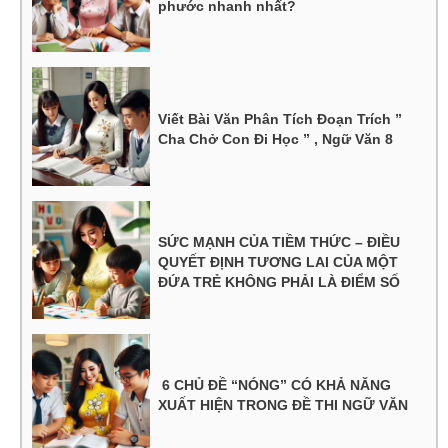
phước nhanh nhất?
Viết Bài Văn Phân Tích Đoạn Trích ”
Cha Chở Con Đi Học ” , Ngữ Văn 8
SỨC MẠNH CỦA TIỀM THỨC – ĐIỀU
QUYẾT ĐỊNH TƯƠNG LAI CỦA MỘT
ĐỨA TRẺ KHÔNG PHẢI LÀ ĐIỂM SỐ
6 CHỦ ĐỀ “NÓNG” CÓ KHẢ NĂNG
XUẤT HIỆN TRONG ĐỀ THI NGỮ VĂN