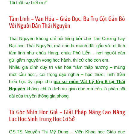
Tôi thật sự biết ơn!”
Tâm Linh – Văn Hóa – Giáo Dục: Ba Trụ Cột Gắn Bó
Với Người Dân Thái Nguyên
Thái Nguyên không chỉ nổi tiếng bởi chè Tân Cương hay
Đại học Thái Nguyên, mà còn là mảnh đất gắn với di tích
tâm linh như chùa Hang, chùa Phủ Liễn – nơi người dân
gửi gắm nguyện vọng học hành, thi cử cho con em.
Nhiều gia đình duy trì văn hóa “rằm thắp hương – mùng
một cầu học”, coi trọng đạo nghĩa – học thức. Tinh thần
hiếu học ấy giúp cho
gia sư môn Vật Lý lớp 6 tại Thái
Nguyên
không chỉ là dịch vụ giáo dục mà còn là phần nối
dài của truyền thống gia phong.
Từ Góc Nhìn Học Giả – Giải Pháp Nâng Cao Năng
Lực Học Sinh Trung Học Cơ Sở
GS.TS Nguyễn Thị Mỹ Dung – Viện Khoa học Giáo dục