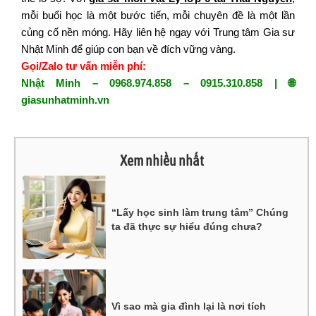
mỗi buổi học
là
một bước
tiến
, mỗi chuyên
đề
là một
lần
củng cố
nề
n móng.
Hãy
liên hệ
ngay
với Trung tâm Gia
sư
Nhật Minh để giúp con bạn về đích vững vàng.
Gọi/Zalo tư vấn miễn phí:
Nhật Minh – 0968.974.858 – 0915.310.858 | 🌐
giasunhatminh.vn
Xem nhiều nhất
“Lấy học sinh làm trung tâm” Chúng
ta đã thực sự hiểu đúng chưa?
Vì sao mà gia đình lại là nơi tích