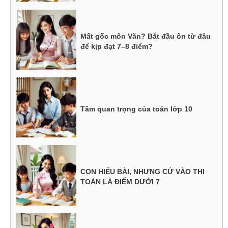
Mất gốc môn Văn? Bắt đầu ôn từ đâu
để kịp đạt 7–8 điểm?
Tầm quan trọng của toán lớp 10
CON HIỂU BÀI, NHƯNG CỨ VÀO THI
TOÁN LÀ ĐIỂM DƯỚI 7