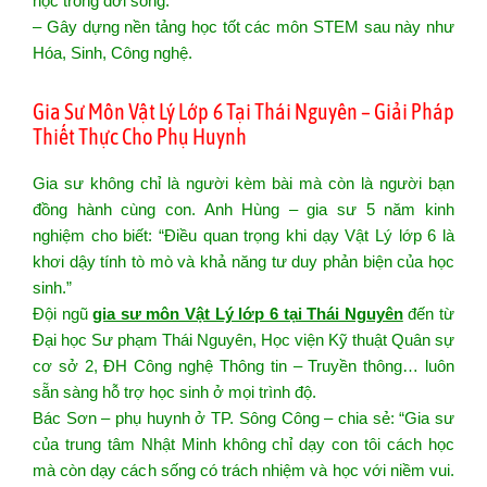
học trong đời sống.
– Gây dựng nền tảng học tốt các môn STEM sau này như
Hóa, Sinh, Công nghệ.
Gia Sư Môn Vật Lý Lớp 6 Tại Thái Nguyên – Giải Pháp
Thiết Thực Cho Phụ Huynh
Gia sư không chỉ là người kèm bài mà còn là người bạn
đồng hành cùng con. Anh Hùng – gia sư 5 năm kinh
nghiệm cho biết: “Điều quan trọng khi dạy Vật Lý lớp 6 là
khơi dậy tính tò mò và khả năng tư duy phản biện của học
sinh.”
Đội ngũ
gia sư môn Vật Lý lớp 6 tại Thái Nguyên
đến từ
Đại học Sư phạm Thái Nguyên, Học viện Kỹ thuật Quân sự
cơ sở 2, ĐH Công nghệ Thông tin – Truyền thông… luôn
sẵn sàng hỗ trợ học sinh ở mọi trình độ.
Bác Sơn – phụ huynh ở TP. Sông Công – chia sẻ: “Gia sư
của trung tâm Nhật Minh không chỉ dạy con tôi cách học
mà còn dạy cách sống có trách nhiệm và học với niềm vui.