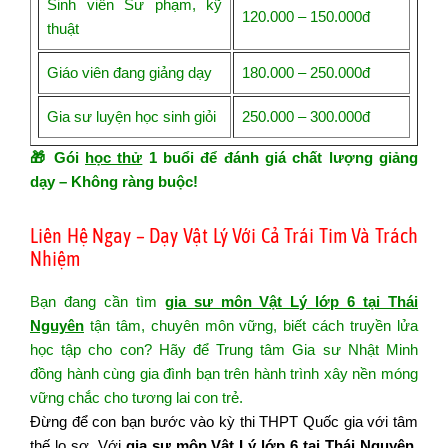
Sinh viên Sư phạm, kỹ
120.000 – 150.000đ
thuật
Giáo viên đang giảng dạy
180.000 – 250.000đ
Gia sư luyện học sinh giỏi
250.000 – 300.000đ
🎁 Gói
học thử
1 buổi để đánh giá chất lượng giảng
dạy – Không ràng buộc!
Liên Hệ Ngay – Dạy Vật Lý Với Cả Trái Tim Và Trách
Nhiệm
Bạn đang cần tìm
gia sư môn Vật Lý lớp 6 tại Thái
Nguyên
tận tâm, chuyên môn vững, biết cách truyền lửa
học tập cho con? Hãy để Trung tâm Gia sư Nhật Minh
đồng hành cùng gia đình bạn trên hành trình xây nền móng
vững chắc cho tương lai con trẻ.
Đừng
để con
bạn
bước vào
kỳ
thi THPT
Quốc
gia với
tâm
thế lo sợ. Với
gia sư môn Vật Lý lớp 6 tại Thái Nguyên
,