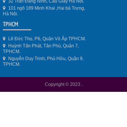
32 Trần Đăng Ninh, Cầu Giấy Hà Nội.
101 ngõ 189 Minh Khai ,Hai bà Trưng,
Hà Nội.
TPHCM
Lê Đức Thọ, P6, Quận Vò Ấp TPHCM.
Huỳnh Tấn Phát, Tân Phú, Quận 7,
TPHCM.
Nguyễn Duy Trinh, Phú Hữu, Quận 9,
TPHCM.
Copyright © 2023
.