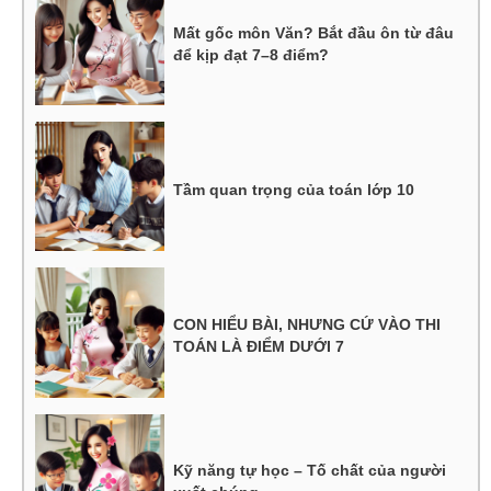
Mất gốc môn Văn? Bắt đầu ôn từ đâu
để kịp đạt 7–8 điểm?
Tầm quan trọng của toán lớp 10
CON HIỂU BÀI, NHƯNG CỨ VÀO THI
TOÁN LÀ ĐIỂM DƯỚI 7
Kỹ năng tự học – Tố chất của người