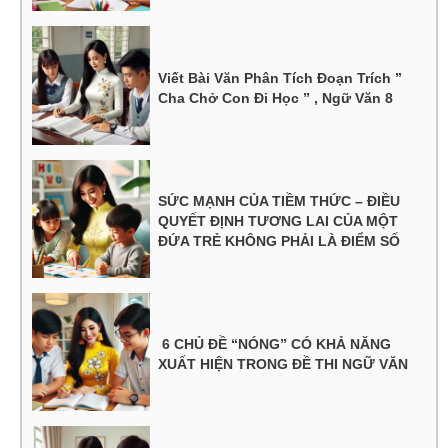
Viết Bài Văn Phân Tích Đoạn Trích ”
Cha Chở Con Đi Học ” , Ngữ Văn 8
SỨC MẠNH CỦA TIỀM THỨC – ĐIỀU
QUYẾT ĐỊNH TƯƠNG LAI CỦA MỘT
ĐỨA TRẺ KHÔNG PHẢI LÀ ĐIỂM SỐ
6 CHỦ ĐỀ “NÓNG” CÓ KHẢ NĂNG
XUẤT HIỆN TRONG ĐỀ THI NGỮ VĂN