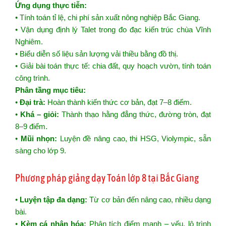
Ứng dụng thực tiễn:
• Tính toán tỉ lệ, chi phí sản xuất nông nghiệp Bắc Giang.
• Vận dụng định lý Talet trong đo đạc kiến trúc chùa Vĩnh
Nghiêm.
• Biểu diễn số liệu sản lượng vải thiều bằng đồ thị.
• Giải bài toán thực tế: chia đất, quy hoạch vườn, tính toán
công trình.
Phân tầng mục tiêu:
•
Đại trà:
Hoàn thành kiến thức cơ bản, đạt 7–8 điểm.
•
Khá – giỏi:
Thành thạo hằng đẳng thức, đường tròn, đạt
8–9 điểm.
•
Mũi nhọn:
Luyện đề nâng cao, thi HSG, Violympic, sẵn
sàng cho lớp 9.
Phương pháp giảng dạy Toán lớp 8 tại Bắc Giang
•
Luyện tập đa dạng:
Từ cơ bản đến nâng cao, nhiều dạng
bài.
•
Kèm cá nhân hóa:
Phân tích điểm mạnh – yếu, lộ trình