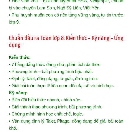
• Học sinh khá – giỏi cần luyện thi HSG, Violympic, chuẩn
bị vào chuyên Lam Sơn, Ngô Sỹ Liên, Việt Yên.
• Phụ huynh muốn con có nền tảng vững vàng, tự tin trước
lớp 9.
Chuẩn đầu ra Toán lớp 8: Kiến thức – Kỹ năng – Ứng
dụng
Kiến thức:
• 7 hằng đẳng thức đáng nhớ, phân tích đa thức.
• Phương trình – bất phương trình bậc nhất.
• Định lý Talet, đồng dạng, tứ giác, đường tròn.
• Giải bài toán thực tế liên quan đến đại số và hình học.
Kỹ năng:
• Biến đổi biểu thức nhanh, chính xác.
• Giải thành thạo phương trình, bất phương trình.
• Chứng minh hình học chặt chẽ, logic.
• Vận dụng định lý Talet, Pitago, đồng dạng để giải bài toán
khó.