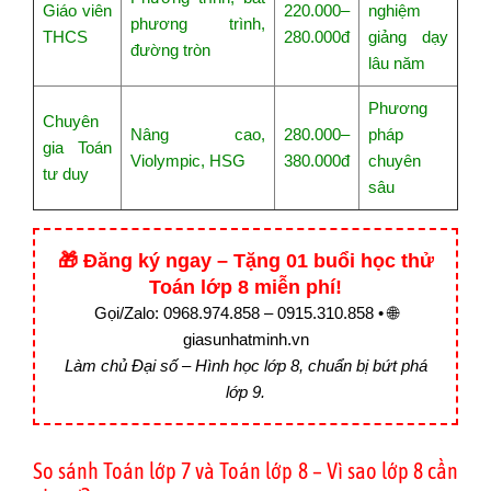
Giáo viên
220.000–
nghiệm
phương trình,
THCS
280.000đ
giảng dạy
đường tròn
lâu năm
Phương
Chuyên
Nâng cao,
280.000–
pháp
gia Toán
Violympic, HSG
380.000đ
chuyên
tư duy
sâu
🎁 Đăng ký ngay – Tặng 01 buổi học thử
Toán lớp 8 miễn phí!
Gọi/Zalo: 0968.974.858 – 0915.310.858 • 🌐
giasunhatminh.vn
Làm chủ Đại số – Hình học lớp 8, chuẩn bị bứt phá
lớp 9.
So sánh Toán lớp 7 và Toán lớp 8 – Vì sao lớp 8 cần