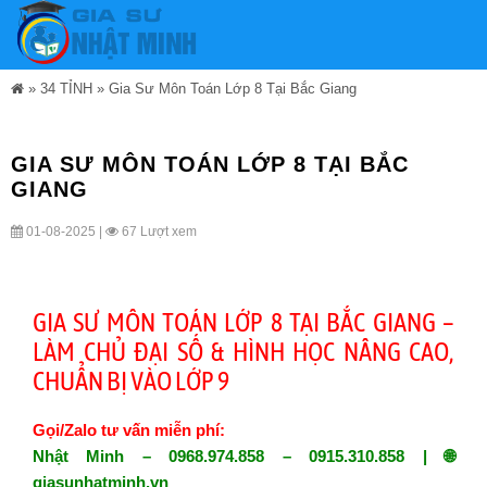
»
34 TỈNH
»
Gia Sư Môn Toán Lớp 8 Tại Bắc Giang
GIA SƯ MÔN TOÁN LỚP 8 TẠI BẮC
GIANG
01-08-2025 |
67 Lượt xem
GIA SƯ MÔN TOÁN LỚP 8 TẠI BẮC GIANG –
LÀM CHỦ ĐẠI SỐ & HÌNH HỌC NÂNG CAO,
CHUẨN BỊ VÀO LỚP 9
Gọi/Zalo tư vấn miễn phí:
Nhật Minh – 0968.974.858 – 0915.310.858 | 🌐
giasunhatminh.vn