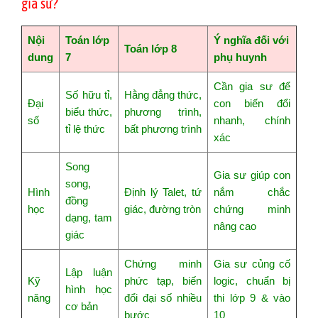
gia sư?
Nội
Toán lớp
Ý nghĩa đối với
Toán lớp 8
dung
7
phụ huynh
Cần gia sư để
Số hữu tỉ,
Hằng đẳng thức,
Đại
con biến đổi
biểu thức,
phương trình,
số
nhanh, chính
tỉ lệ thức
bất phương trình
xác
Song
Gia sư giúp con
song,
Hình
Định lý Talet, tứ
nắm chắc
đồng
học
giác, đường tròn
chứng minh
dạng, tam
nâng cao
giác
Chứng minh
Gia sư củng cố
Lập luận
Kỹ
phức tạp, biến
logic, chuẩn bị
hình học
năng
đổi đại số nhiều
thi lớp 9 & vào
cơ bản
bước
10