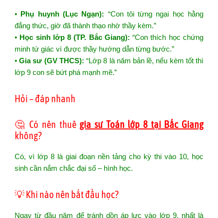
•
Phụ huynh (Lục Ngạn):
“Con tôi từng ngại học hằng
đẳng thức, giờ đã thành thạo nhờ thầy kèm.”
•
Học sinh lớp 8 (TP. Bắc Giang):
“Con thích học chứng
minh tứ giác vì được thầy hướng dẫn từng bước.”
•
Gia sư (GV THCS):
“Lớp 8 là năm bản lề, nếu kèm tốt thì
lớp 9 con sẽ bứt phá mạnh mẽ.”
Hỏi – đáp nhanh
🤔 Có nên thuê
gia sư Toán lớp 8 tại Bắc Giang
không?
Có, vì lớp 8 là giai đoạn nền tảng cho kỳ thi vào 10, học
sinh cần nắm chắc đại số – hình học.
💡 Khi nào nên bắt đầu học?
Ngay từ đầu năm để tránh dồn áp lực vào lớp 9, nhất là