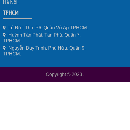
Hà Nội.
TPHCM
Lê Đức Thọ, P6, Quận Vò Ấp TPHCM.
Huỳnh Tấn Phát, Tân Phú, Quận 7,
TPHCM.
Nguyễn Duy Trinh, Phú Hữu, Quận 9,
TPHCM.
Copyright © 2023
.