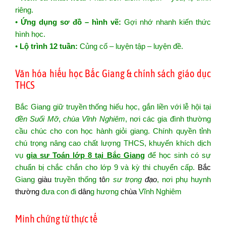
riêng.
•
Ứng dụng sơ đồ – hình vẽ:
Gợi nhớ nhanh kiến thức
hình học.
•
Lộ trình 12 tuần:
Củng cố – luyện tập – luyện đề.
Văn hóa hiếu học Bắc Giang & chính sách giáo dục
THCS
Bắc Giang giữ truyền thống hiếu học, gắn liền với lễ hội tại
đền Suối Mỡ
,
chùa Vĩnh Nghiêm
, nơi các gia đình thường
cầu chúc cho con học hành giỏi giang. Chính quyền tỉnh
chú trọng nâng cao chất lượng THCS, khuyến khích dịch
vụ
gia sư Toán lớp 8 tại Bắc Giang
để học sinh có sự
chuẩn bị chắc chắn cho lớp 9 và kỳ thi chuyển cấp.
Bắc
Giang
giàu
truyền thống
tô
n sư trọng
đạo
, nơi phụ huynh
thường
đưa con đi
dân
g hương
chùa
Vĩnh Nghiêm
Minh chứng từ thực tế