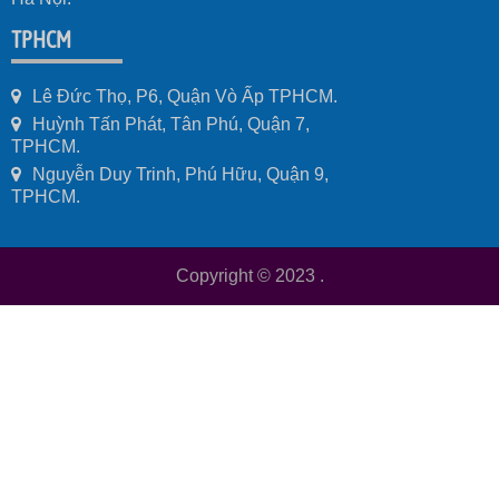
TPHCM
Lê Đức Thọ, P6, Quận Vò Ấp TPHCM.
Huỳnh Tấn Phát, Tân Phú, Quận 7,
TPHCM.
Nguyễn Duy Trinh, Phú Hữu, Quận 9,
TPHCM.
Copyright © 2023
.