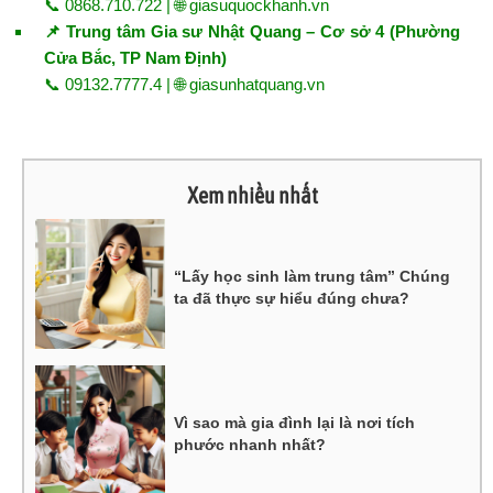
📞 0868.710.722 | 🌐
giasuquockhanh.vn
📌 Trung tâm Gia sư Nhật Quang – Cơ sở 4 (Phường
Cửa Bắc, TP Nam Định)
📞 09132.7777.4 | 🌐
giasunhatquang.vn
Xem nhiều nhất
“Lấy học sinh làm trung tâm” Chúng
ta đã thực sự hiểu đúng chưa?
Vì sao mà gia đình lại là nơi tích
phước nhanh nhất?