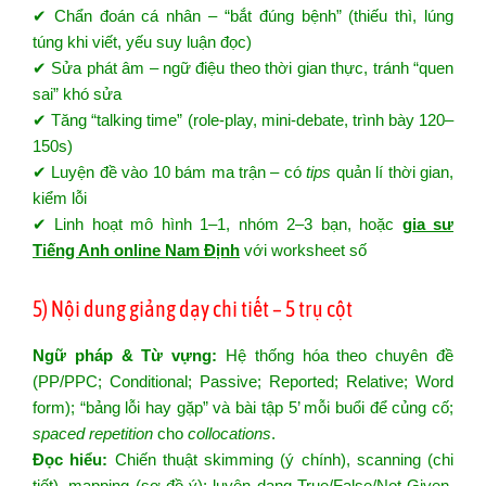
✔ Chẩn đoán cá nhân – “bắt đúng bệnh” (thiếu thì, lúng
túng khi viết, yếu suy luận đọc)
✔ Sửa phát âm – ngữ điệu theo thời gian thực, tránh “quen
sai” khó sửa
✔ Tăng “talking time” (role-play, mini-debate, trình bày 120–
150s)
✔ Luyện đề vào 10 bám ma trận – có
tips
quản lí thời gian,
kiểm lỗi
✔ Linh hoạt mô hình 1–1, nhóm 2–3 bạn, hoặc
gia sư
Tiếng Anh online Nam Định
với worksheet số
5) Nội dung giảng dạy chi tiết – 5 trụ cột
Ngữ pháp & Từ vựng:
Hệ thống hóa theo chuyên đề
(PP/PPC; Conditional; Passive; Reported; Relative; Word
form); “bảng lỗi hay gặp” và bài tập 5’ mỗi buổi để củng cố;
spaced repetition
cho
collocations
.
Đọc hiểu:
Chiến thuật skimming (ý chính), scanning (chi
tiết), mapping (sơ đồ ý); luyện dạng True/False/Not Given,