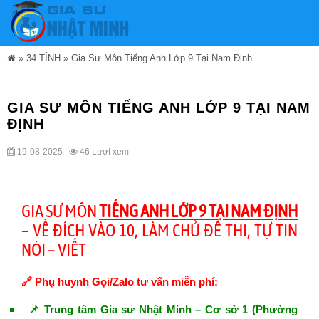
»
34 TỈNH
»
Gia Sư Môn Tiếng Anh Lớp 9 Tại Nam Định
GIA SƯ MÔN TIẾNG ANH LỚP 9 TẠI NAM
ĐỊNH
19-08-2025 |
46 Lượt xem
GIA SƯ MÔN
TIẾNG ANH LỚP 9 TẠI NAM ĐỊNH
– VỀ ĐÍCH VÀO 10, LÀM CHỦ ĐỀ THI, TỰ TIN
NÓI – VIẾT
🔗 Phụ huynh Gọi/Zalo tư vấn miễn phí:
📌 Trung tâm Gia sư Nhật Minh – Cơ sở 1 (Phường