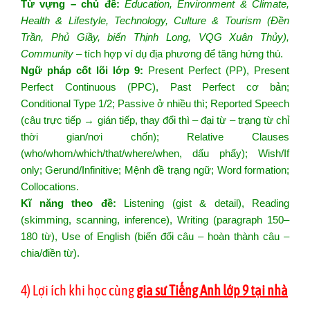
Từ vựng – chủ đề:
Education, Environment & Climate,
Health & Lifestyle, Technology, Culture & Tourism (Đền
Trần, Phủ Giầy, biển Thịnh Long, VQG Xuân Thủy),
Community
– tích hợp ví dụ địa phương để tăng hứng thú.
Ngữ pháp cốt lõi lớp 9:
Present Perfect (PP), Present
Perfect Continuous (PPC), Past Perfect cơ bản;
Conditional Type 1/2; Passive ở nhiều thì; Reported Speech
(câu trực tiếp → gián tiếp, thay đổi thì – đại từ – trạng từ chỉ
thời gian/nơi chốn); Relative Clauses
(who/whom/which/that/where/when, dấu phẩy); Wish/If
only; Gerund/Infinitive; Mệnh đề trạng ngữ; Word formation;
Collocations.
Kĩ năng theo đề:
Listening (gist & detail), Reading
(skimming, scanning, inference), Writing (paragraph 150–
180 từ), Use of English (biến đổi câu – hoàn thành câu –
chia/điền từ).
4) Lợi ích khi học cùng
gia sư Tiếng Anh lớp 9 tại nhà