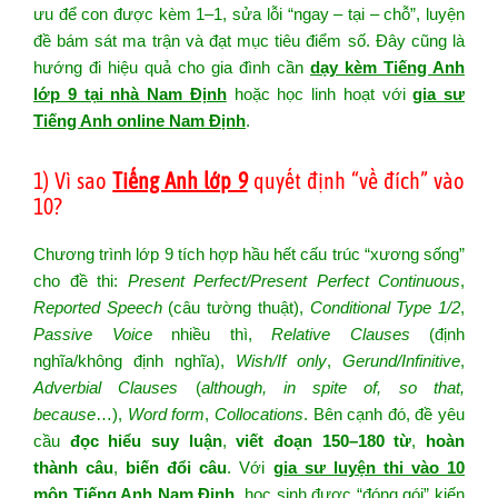
ưu để con được kèm 1–1, sửa lỗi “ngay – tại – chỗ”, luyện
đề bám sát ma trận và đạt mục tiêu điểm số. Đây cũng là
hướng đi hiệu quả cho gia đình cần
dạy kèm Tiếng Anh
lớp 9 tại nhà Nam Định
hoặc học linh hoạt với
gia sư
Tiếng Anh online Nam Định
.
1) Vì sao
Tiếng Anh lớp 9
quyết định “về đích” vào
10?
Chương trình lớp 9 tích hợp hầu hết cấu trúc “xương sống”
cho đề thi:
Present Perfect/Present Perfect Continuous
,
Reported Speech
(câu tường thuật),
Conditional Type 1/2
,
Passive Voice
nhiều thì,
Relative Clauses
(định
nghĩa/không định nghĩa),
Wish/If only
,
Gerund/Infinitive
,
Adverbial Clauses
(
although, in spite of, so that,
because
…),
Word form
,
Collocations
. Bên cạnh đó, đề yêu
cầu
đọc hiểu suy luận
,
viết đoạn 150–180 từ
,
hoàn
thành câu
,
biến đổi câu
. Với
gia sư luyện thi vào 10
môn Tiếng Anh Nam Định
, học sinh được “đóng gói” kiến