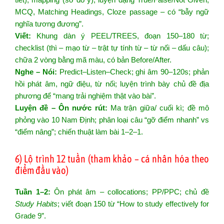
MCQ, Matching Headings, Cloze passage – có “bẫy ngữ
nghĩa tương đương”.
Viết:
Khung dàn ý PEEL/TREES, đoạn 150–180 từ;
checklist (thì – mạo từ – trật tự tính từ – từ nối – dấu câu);
chữa 2 vòng bằng mã màu, có bản Before/After.
Nghe – Nói:
Predict–Listen–Check; ghi âm 90–120s; phản
hồi phát âm, ngữ điệu, từ nối; luyện trình bày chủ đề địa
phương để “mang trải nghiệm thật vào bài”.
Luyện đề – Ôn nước rút:
Ma trận giữa/ cuối kì; đề mô
phỏng vào 10 Nam Định; phân loại câu “gỡ điểm nhanh” vs
“điểm nâng”; chiến thuật làm bài 1–2–1.
6) Lộ trình 12 tuần (tham khảo – cá nhân hóa theo
điểm đầu vào)
Tuần 1–2:
Ôn phát âm – collocations; PP/PPC; chủ đề
Study Habits
; viết đoạn 150 từ “How to study effectively for
Grade 9”.