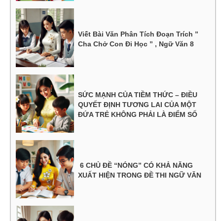
Viết Bài Văn Phân Tích Đoạn Trích ”
Cha Chở Con Đi Học ” , Ngữ Văn 8
SỨC MẠNH CỦA TIỀM THỨC – ĐIỀU
QUYẾT ĐỊNH TƯƠNG LAI CỦA MỘT
ĐỨA TRẺ KHÔNG PHẢI LÀ ĐIỂM SỐ
6 CHỦ ĐỀ “NÓNG” CÓ KHẢ NĂNG
XUẤT HIỆN TRONG ĐỀ THI NGỮ VĂN