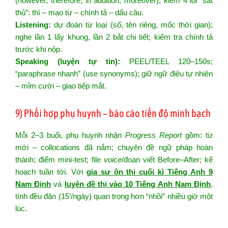
(however, therefore, in addition, moreover); kiểm 4 lỗi “sát
thủ”: thì – mạo từ – chính tả – dấu câu.
Listening:
dự đoán từ loại (số, tên riêng, mốc thời gian);
nghe lần 1 lấy khung, lần 2 bắt chi tiết; kiểm tra chính tả
trước khi nộp.
Speaking (luyện tự tin):
PEEL/TEEL 120–150s;
“paraphrase nhanh” (use synonyms); giữ ngữ điệu tự nhiên
– mỉm cười – giao tiếp mắt.
9) Phối hợp phụ huynh – báo cáo tiến độ minh bạch
Mỗi 2–3 buổi, phụ huynh nhận
Progress Report
gồm: từ
mới – collocations đã nắm; chuyên đề ngữ pháp hoàn
thành; điểm mini-test; file
voice
/đoạn viết Before–After; kế
hoạch tuần tới. Với
gia sư ôn thi cuối kì Tiếng Anh 9
Nam Định
và
luyện đề thi vào 10 Tiếng Anh Nam Định
,
tính đều đặn (15’/ngày) quan trọng hơn “nhồi” nhiều giờ một
lúc.