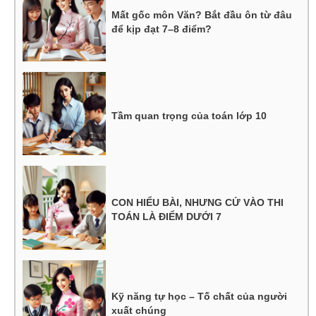
Mất gốc môn Văn? Bắt đầu ôn từ đâu
để kịp đạt 7–8 điểm?
Tầm quan trọng của toán lớp 10
CON HIỂU BÀI, NHƯNG CỨ VÀO THI
TOÁN LÀ ĐIỂM DƯỚI 7
Kỹ năng tự học – Tố chất của người
xuất chúng