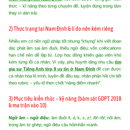
thức – kĩ năng theo từng chuyên đề, luyện đúng trọng tâm
thay vì dàn trải.
2) Thực trạng tại Nam Định & lí do nên kèm riêng
Nhiều em có nền ngữ pháp tốt nhưng “khựng” khi viết đoạn
dài; phát âm sai âm đuôi, thiếu ngữ điệu; vốn
collocations
hạn chế nên dễ lặp từ. Lớp học đông khiến giáo viên khó
kèm từng lỗi cá nhân. Vì vậy, phụ huynh tăng nhu cầu
tìm
gia sư Tiếng Anh lớp 9 uy tín ở Nam Định
để con được
cá nhân hóa lộ trình, luyện đề đều tay, nhận phản hồi chi tiết
theo rubric – yếu tố then chốt “nâng điểm nhanh”.
3) Mục tiêu kiến thức – kỹ năng (bám sát GDPT 2018
& ma trận vào 10)
Ngữ âm – ngữ điệu:
âm đuôi /t, d, k, s, z/; /θ/–/ð/; nối âm;
trọng âm từ ghép; ngữ điệu câu hỏi/nhấn mạnh.