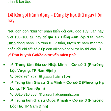
trình & bài tập.
14) Kêu gọi hành động – Đăng ký học thử ngay hôm
nay
Nếu con còn “khựng” phần biến đổi câu, đọc suy luận hay
viết 150–180 từ, hãy để
gia sư Tiếng Anh lớp 9 tại Nam
Định
đồng hành. Lộ trình 8–12 tuần, luyện đề bám ma trận,
phản hồi chi tiết sẽ giúp con vững vàng vượt kỳ thi vào 10.
🔗 Phụ huynh Gọi/Zalo tư vấn miễn phí:
📌 Trung tâm Gia sư Nhật Minh – Cơ sở 1 (Phường
Lộc Vượng, TP Nam Định)
📞 0968.974.858 | 🌐
giasunhatminh.vn
📌 Trung tâm Gia sư Gia Minh – Cơ sở 2 (Phường Hạ
Long, TP Nam Định)
📞 0915.310.858 | 🌐
giasunhatgiaminh.com
📌 Trung tâm Gia sư Quốc Khánh – Cơ sở 3 (Phường
Lộc Hạ, TP Nam Định)