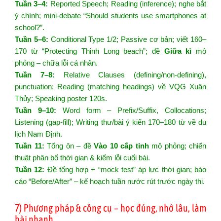
Tuần 3–4:
Reported Speech; Reading (inference); nghe bắt
ý chính; mini-debate “Should students use smartphones at
school?”.
Tuần 5–6:
Conditional Type 1/2; Passive cơ bản; viết 160–
170 từ “Protecting Thinh Long beach”; đề
Giữa kì
mô
phỏng – chữa lỗi cá nhân.
Tuần 7–8:
Relative Clauses (defining/non-defining),
punctuation; Reading (matching headings) về VQG Xuân
Thủy; Speaking poster 120s.
Tuần 9–10:
Word form – Prefix/Suffix, Collocations;
Listening (gap-fill); Writing thư/bài ý kiến 170–180 từ về du
lịch Nam Định.
Tuần 11:
Tổng ôn – đề
Vào 10 cấp tỉnh
mô phỏng; chiến
thuật phân bổ thời gian & kiểm lỗi cuối bài.
Tuần 12:
Đề tổng hợp + “mock test” áp lực thời gian; báo
cáo “Before/After” – kế hoạch tuần nước rút trước ngày thi.
7) Phương pháp & công cụ – học đúng, nhớ lâu, làm
bài nhanh