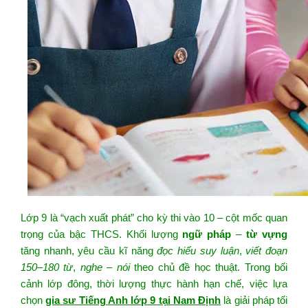
Lớp 9 là “vạch xuất phát” cho kỳ thi vào 10 – cột mốc quan
trọng của bậc THCS. Khối lượng
ngữ pháp
–
từ vựng
tăng nhanh, yêu cầu kĩ năng
đọc hiểu suy luận
,
viết đoạn
150–180 từ
,
nghe – nói
theo chủ đề học thuật. Trong bối
cảnh lớp đông, thời lượng thực hành hạn chế, việc lựa
chọn
gia sư Tiếng Anh lớp 9 tại Nam Định
là giải pháp tối