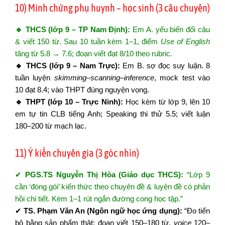
10) Minh chứng phụ huynh – học sinh (3 câu chuyện)
🔹 THCS (lớp 9 – TP Nam Định):
Em A. yếu biến đổi câu
& viết 150 từ. Sau 10 tuần kèm 1–1, điểm
Use of English
tăng từ 5.8 → 7.6; đoạn viết đạt 8/10 theo rubric.
🔹 THCS (lớp 9 – Nam Trực):
Em B. sợ đọc suy luận. 8
tuần luyện
skimming–scanning–inference
, mock test vào
10 đạt 8.4; vào THPT đúng nguyện vọng.
🔹 THPT (lớp 10 – Trực Ninh):
Học kèm từ lớp 9, lên 10
em tự tin CLB tiếng Anh; Speaking thi thử 5.5; viết luận
180–200 từ mạch lạc.
11) Ý kiến chuyên gia (3 góc nhìn)
✔
PGS.TS Nguyễn Thị Hòa (Giáo dục THCS):
“Lớp 9
cần ‘đóng gói’ kiến thức theo chuyên đề & luyện đề có phản
hồi chi tiết. Kèm 1–1 rút ngắn đường cong học tập.”
✔
TS. Phạm Văn An (Ngôn ngữ học ứng dụng):
“Đo tiến
bộ bằng sản phẩm thật: đoạn viết 150–180 từ,
voice
120–