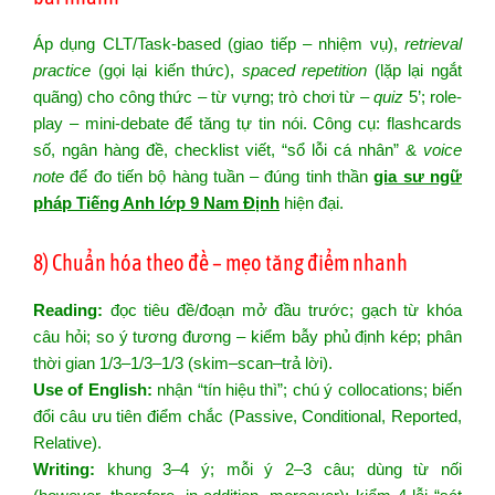
Áp dụng CLT/Task-based (giao tiếp – nhiệm vụ),
retrieval
practice
(gọi lại kiến thức),
spaced repetition
(lặp lại ngắt
quãng) cho công thức – từ vựng; trò chơi từ –
quiz
5’; role-
play – mini-debate để tăng tự tin nói. Công cụ: flashcards
số, ngân hàng đề, checklist viết, “sổ lỗi cá nhân” &
voice
note
để đo tiến bộ hàng tuần – đúng tinh thần
gia sư ngữ
pháp Tiếng Anh lớp 9 Nam Định
hiện đại.
8) Chuẩn hóa theo đề – mẹo tăng điểm nhanh
Reading:
đọc tiêu đề/đoạn mở đầu trước; gạch từ khóa
câu hỏi; so ý tương đương – kiểm bẫy phủ định kép; phân
thời gian 1/3–1/3–1/3 (skim–scan–trả lời).
Use of English:
nhận “tín hiệu thì”; chú ý collocations; biến
đổi câu ưu tiên điểm chắc (Passive, Conditional, Reported,
Relative).
Writing:
khung 3–4 ý; mỗi ý 2–3 câu; dùng từ nối