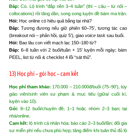
Đáp:
Có. Lộ trình “đắp nền 3–4 tuần” (thì – câu – từ nối –
collocations) rồi tăng dần, song song luyện đề bám ma trận.
Hỏi:
Học online có hiệu quả bằng tại nhà?
Đáp:
Tương đương nếu giữ phiên 60–75’, tương tác cao
(breakout nói – phản hồi, quiz 5’), giao
voice task
sau buổi.
Hỏi:
Bao lâu con viết mạch lạc 150–180 từ?
Đáp:
6–8 tuần với 2 buổi/tuần + 15’ luyện mỗi ngày; bám
PEEL, list từ nối & checklist 4 lỗi “sát thủ”.
13) Học phí – gói học – cam kết
Học phí tham khảo:
170.000 – 210.000đ/buổi (75–90’), tùy
giáo viên/sinh viên sư phạm & mục tiêu (giữa/ cuối kì,
luyện vào 10).
Gói:
8–12 buổi/chuyên đề; 1–1 hoặc nhóm 2–3 bạn; tại
nhà/online.
Cam kết:
lộ trình cá nhân hóa; báo cáo 2–3 buổi/lần; đổi gia
sư miễn phí nếu chưa phù hợp; tăng điểm khi tuân thủ đủ lộ