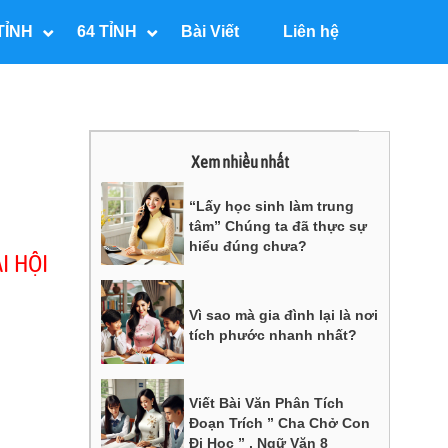
TỈNH
64 TỈNH
Bài Viết
Liên hệ
Xem nhiều nhất
“Lấy học sinh làm trung
tâm” Chúng ta đã thực sự
hiểu đúng chưa?
I HỘI
Vì sao mà gia đình lại là nơi
tích phước nhanh nhất?
Viết Bài Văn Phân Tích
Đoạn Trích ” Cha Chở Con
Đi Học ” , Ngữ Văn 8