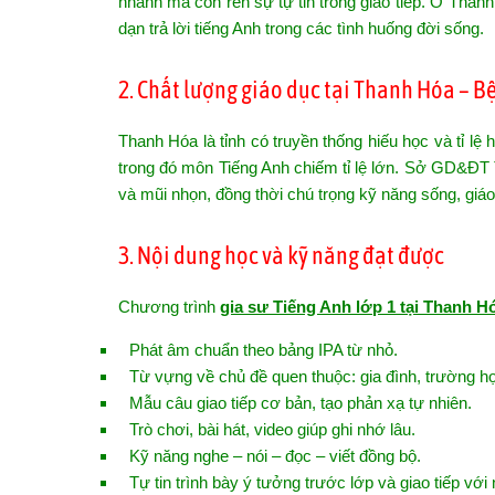
nhanh mà còn rèn sự tự tin trong giao tiếp. Ở Than
dạn trả lời tiếng Anh trong các tình huống đời sống.
2. Chất lượng giáo dục tại Thanh Hóa – B
Thanh Hóa là tỉnh có truyền thống hiếu học và tỉ lệ 
trong đó môn Tiếng Anh chiếm tỉ lệ lớn. Sở GD&ĐT 
và mũi nhọn, đồng thời chú trọng kỹ năng sống, giá
3. Nội dung học và kỹ năng đạt được
Chương trình
gia sư Tiếng Anh lớp 1 tại Thanh H
Phát âm chuẩn theo bảng IPA từ nhỏ.
Từ vựng về chủ đề quen thuộc: gia đình, trường 
Mẫu câu giao tiếp cơ bản, tạo phản xạ tự nhiên.
Trò chơi, bài hát, video giúp ghi nhớ lâu.
Kỹ năng nghe – nói – đọc – viết đồng bộ.
Tự tin trình bày ý tưởng trước lớp và giao tiếp vớ