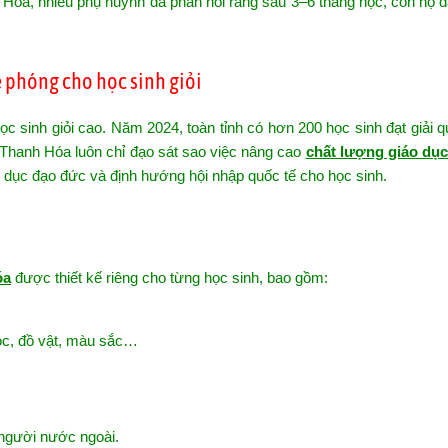
h Hóa, nhiều phụ huynh đã phản hồi rằng sau 3–6 tháng học, con họ
ệ phóng cho học sinh giỏi
học sinh giỏi cao. Năm 2024, toàn tỉnh có hơn 200 học sinh đạt giải q
Thanh Hóa luôn chỉ đạo sát sao việc nâng cao
chất lượng giáo dục 
o dục đạo đức và định hướng hội nhập quốc tế cho học sinh.
óa
được thiết kế riêng cho từng học sinh, bao gồm:
học, đồ vật, màu sắc…
i người nước ngoài.