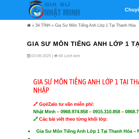
Chuy
»
34 TỈNH
»
Gia Sư Môn Tiếng Anh Lớp 1 Tại Thanh Hóa
GIA SƯ MÔN TIẾNG ANH LỚP 1 T
03-08-2025 |
68 Lượt xem
GIA SƯ MÔN TIẾNG ANH LỚP 1 TẠI T
NHẬP
🔗
Gọi/Zalo tư vấn miễn phí:
Nhật Minh
–
0968.974.858
–
0915.310.858
–
0868.71
🔗
Các bài viết theo từng khối lớp:
Gia Sư Môn Tiếng Anh Lớp 1 Tại Thanh Hóa –