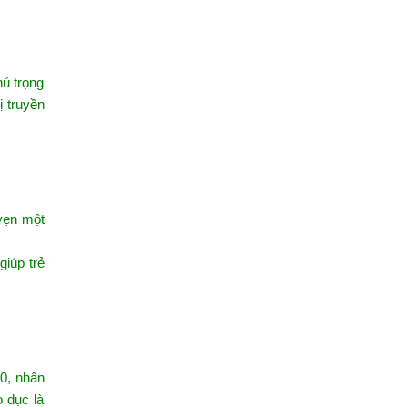
hú trọng
ị truyền
 vẹn một
giúp trẻ
30, nhấn
o dục là