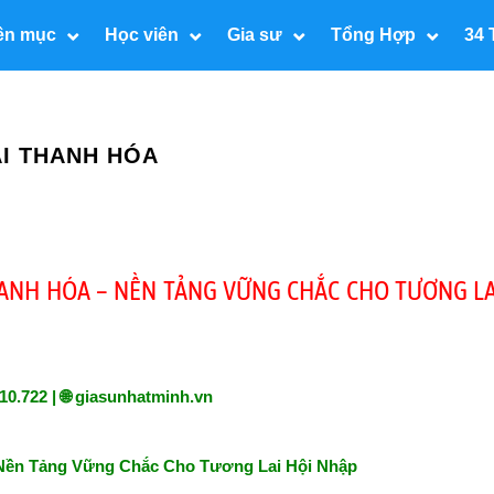
ên mục
Học viên
Gia sư
Tổng Hợp
34 
ẠI THANH HÓA
HANH HÓA – NỀN TẢNG VỮNG CHẮC CHO TƯƠNG LA
0.722 | 🌐
giasunhatminh.vn
 Nền Tảng Vững Chắc Cho Tương Lai Hội Nhập