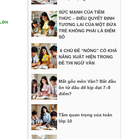
SỨC MẠNH CỦA TIỀM
THỨC – ĐIỀU QUYẾT ĐỊNH
 Lớn
TƯƠNG LAI CỦA MỘT ĐỨA
TRẺ KHÔNG PHẢI LÀ ĐIỂM
SỐ
6 CHỦ ĐỀ “NÓNG” CÓ KHẢ
NĂNG XUẤT HIỆN TRONG
ĐỀ THI NGỮ VĂN
Mất gốc môn Văn? Bắt đầu
ôn từ đâu để kịp đạt 7–8
điểm?
Tầm quan trọng của toán
lớp 10