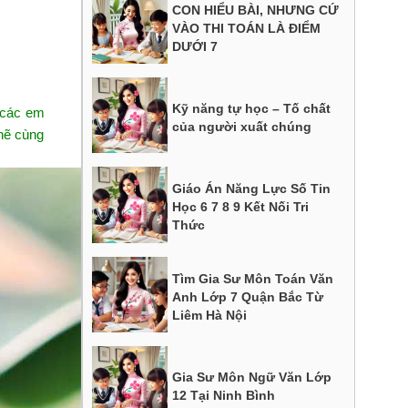
CON HIỂU BÀI, NHƯNG CỨ
VÀO THI TOÁN LÀ ĐIỂM
DƯỚI 7
Kỹ năng tự học – Tố chất
 các em
của người xuất chúng
chẽ cùng
Giáo Án Năng Lực Số Tin
Học 6 7 8 9 Kết Nối Tri
Thức
Tìm Gia Sư Môn Toán Văn
Anh Lớp 7 Quận Bắc Từ
Liêm Hà Nội
Gia Sư Môn Ngữ Văn Lớp
12 Tại Ninh Bình