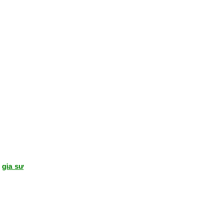
ũ
gia sư