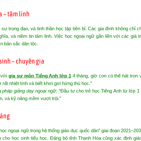
a – tâm linh
sư trọng đạo, và tinh thần học tập bền bỉ. Các gia đình không chỉ c
a, và niềm tin tâm linh. Việc học ngoại ngữ gắn liền với các giá tr
ìn bản sắc dân tộc.
sinh – chuyên gia
 với
gia sư môn Tiếng Anh lớp 1
4 tháng, giờ con có thể hát trọn
 rất nhiệt tình và biết khơi gợi hứng thú học.”
pháp giảng dạy ngoại ngữ:
“Đầu tư cho trẻ học Tiếng Anh từ lớp 1 
ện, và kỹ năng mềm vượt trội.”
Đảng
ọc ngoại ngữ trong hệ thống giáo dục quốc dân” giai đoạn 2021–20
 cho học sinh tiểu học. Đảng bộ tỉnh Thanh Hóa cũng xác định giá