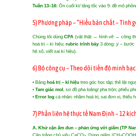
Tuần 13–16:
Ôn cuối kì/ tăng tốc vào 9: đề mô phỏng 
5) Phương pháp – “Hiểu bản chất – Tính g
Chúng tôi dùng
CPA
(vật thật → hình vẽ → công t
hoá trị – kí hiệu;
rubric trình bày
3 dòng:
ý – bước 
hệ số, viết sai kí hiệu).
6) Bộ công cụ – Theo dõi tiến độ minh bạ
• Bảng
hoá trị – kí hiệu
treo góc học tập; thẻ lật ngu
•
Tam giác mol
, sơ đồ pha loãng/ pha trộn; phiếu p
•
Error log
cá nhân: nhầm hoá trị, sai đơn vị, thiếu
7) Phần liên hệ thực tế Nam Định – 12 kị
A. Khử cặn ấm đun – phản ứng với giấm (TP Na
Cặn trắng chủ yếu CaCO
. Dùng giấm (CH
COOH 