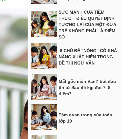
SỨC MẠNH CỦA TIỀM
THỨC – ĐIỀU QUYẾT ĐỊNH
TƯƠNG LAI CỦA MỘT ĐỨA
TRẺ KHÔNG PHẢI LÀ ĐIỂM
SỐ
6 CHỦ ĐỀ “NÓNG” CÓ KHẢ
NĂNG XUẤT HIỆN TRONG
ĐỀ THI NGỮ VĂN
Mất gốc môn Văn? Bắt đầu
ôn từ đâu để kịp đạt 7–8
điểm?
Tầm quan trọng của toán
lớp 10