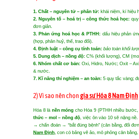
1. Chất – nguyên tử – phân tử:
khái niệm, kí hiệu
2. Nguyên tố – hoá trị – công thức hoá học:
quy 
đơn giản.
3. Phản ứng hoá học & PTHH:
dấu hiệu phản ứn
(hợp, phân huỷ, thế, trao đổi).
4. Định luật – công cụ tính toán:
bảo toàn khối lư
5. Dung dịch – nồng độ:
C% (khối lượng), CM (mol/l
6. Nhóm chất cơ bản:
Oxi, Hidro, Nước; Oxit – Ax
& nước.
7. Kĩ năng thí nghiệm – an toàn:
5 quy tắc vàng; đ
2) Vì sao nên chọn
gia sư Hóa 8 Nam Định
Hóa 8 là
nền móng
cho Hóa 9 (PTHH nhiều bước, nh
thức – mol – nồng độ
, việc ôn vào 10 sẽ nặng nề
→ chẩn đoán → “bắt đúng bệnh” (cân bằng, đổi đơn
Nam Định
, con có bảng vẽ ảo, mô phỏng cân bằng, f