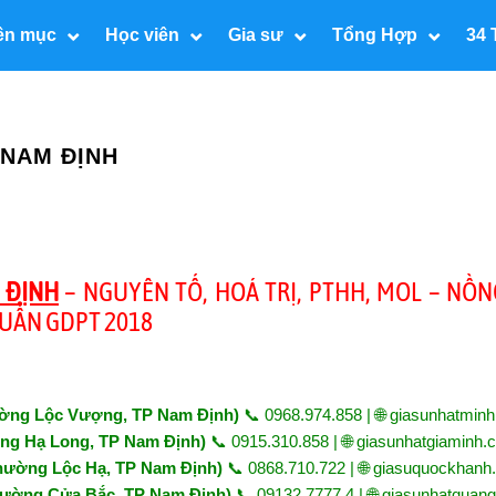
ên mục
Học viên
Gia sư
Tổng Hợp
34 
 NAM ĐỊNH
 ĐỊNH
– NGUYÊN TỐ, HOÁ TRỊ, PTHH, MOL – NỒN
UẨN GDPT 2018
hường Lộc Vượng, TP Nam Định)
📞 0968.974.858 | 🌐
giasunhatminh
ờng Hạ Long, TP Nam Định)
📞 0915.310.858 | 🌐
giasunhatgiaminh.
Phường Lộc Hạ, TP Nam Định)
📞 0868.710.722 | 🌐
giasuquockhanh
Phường Cửa Bắc, TP Nam Định)
📞 09132.7777.4 | 🌐
giasunhatquang