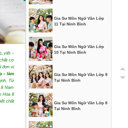
Gia Sư Môn Ngữ Văn Lớp
11 Tại Ninh Bình
Gia Sư Môn Ngữ Văn Lớp
10 Tại Ninh Bình
c
, viết –
chất cơ
i đơn vị
p – làm
Gia Sư Môn Ngữ Văn Lớp 9
ịnh. Từ
Tại Ninh Bình
p 8 Nam
h Hóa 8
ết chất
Gia Sư Môn Ngữ Văn Lớp 8
Tại Ninh Bình