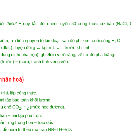
h
tối thiểu
” + quy tắc đổi chéo; luyện 50 công thức cơ bản (NaCl
ểm; ưu tiên nguyên tố kim loại, sau đó phi kim, cuối cùng H, O.
” (đktc), luyện đổi g ↔ kg, mL ↔ L trước khi tính.
 dung dịch/ pha trộn); ghi
đơn vị
rõ ràng; vẽ sơ đồ pha loãng.
(trước) = (sau), tránh tính vòng vèo.
 nhân hoá)
trị & lập công thức.
i tập bảo toàn khối lượng.
điều chế CO
, H
(mức học đường).
2
2
n – bài tập pha trộn.
ản ứng trung hoà – trao đổi.
n; đề giữa kì theo ma trận NB–TH–VD.