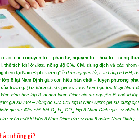
inh làm quen
nguyên tử – phân tử
,
nguyên tố – hoá trị – công thứ
, thể tích khí ở đktc
,
nồng độ C%, CM
,
dung dịch
và các nhóm 
hông ít em tại Nam Định “vướng” ở
đếm nguyên tử
,
cân bằng PTHH
,
đổ
 lớp 8 tại Nam Định
giúp con
hiểu bản chất – luyện phương phá
 của trường.
(Từ khóa chính: gia sư môn Hóa học lớp 8 tại Nam Đ
 kèm Hóa học lớp 8 tại nhà Nam Định; gia sư nguyên tố hoá trị lớ
 Định; gia sư mol – nồng độ CM C% lớp 8 Nam Định; gia sư dung dịc
ịnh; gia sư điều chế khí O
H
CO
lớp 8 Nam Định; gia sư nhận bi
2
2
2
gia sư ôn cuối kì Hóa 8 Nam Định; gia sư Hóa 8 online Nam Định.)
chắc những gì?