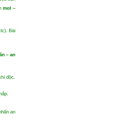
ện
mol –
tc). Bài
ãn – an
khí độc.
nắp.
 nhấn an