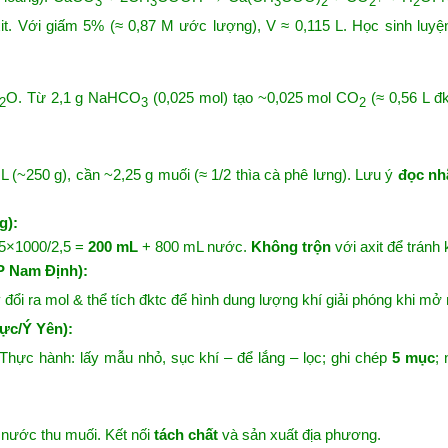
3
3
3
2
2
2
xit. Với giấm 5% (≈ 0,87 M ước lượng), V ≈ 0,115 L. Học sinh luy
O. Từ 2,1 g NaHCO
(0,025 mol) tạo ~0,025 mol CO
(≈ 0,56 L đk
2
3
2
 (~250 g), cần ~2,25 g muối (≈ 1/2 thìa cà phê lưng). Lưu ý
đọc nh
g):
,5×1000/2,5 =
200 mL
+ 800 mL nước.
Không trộn
với axit để tránh 
TP Nam Định):
 đổi ra mol & thể tích đktc để hình dung lượng khí giải phóng khi mở 
rực/Ý Yên):
 Thực hành: lấy mẫu nhỏ, sục khí – để lắng – lọc; ghi chép
5 mục
;
nước thu muối. Kết nối
tách chất
và sản xuất địa phương.