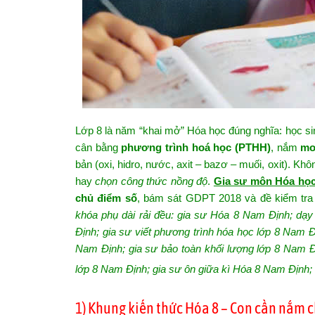
Lớp 8 là năm “khai mở” Hóa học đúng nghĩa: học s
cân bằng
phương trình hoá học (PTHH)
, nắm
mol
bản (oxi, hidro, nước, axit – bazơ – muối, oxit). K
hay
chọn công thức nồng độ
.
Gia sư môn Hóa học
chủ điểm số
, bám sát GDPT 2018 và đề kiểm tra
khóa phụ dài rải đều: gia sư Hóa 8 Nam Định; dạy
Định; gia sư viết phương trình hóa học lớp 8 Nam
Nam Định; gia sư bảo toàn khối lượng lớp 8 Nam Đ
lớp 8 Nam Định; gia sư ôn giữa kì Hóa 8 Nam Định; 
1) Khung kiến thức Hóa 8 – Con cần nắm 