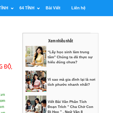
TỈNH
64 TỈNH
Bài Viết
Liên hệ
Xem nhiều nhất
“Lấy học sinh làm trung
tâm” Chúng ta đã thực sự
hiểu đúng chưa?
G ĐỘ,
Vì sao mà gia đình lại là nơi
tích phước nhanh nhất?
.vn
com
Viết Bài Văn Phân Tích
.vn
Đoạn Trích ” Cha Chở Con
Đi Học ” , Ngữ Văn 8
.vn