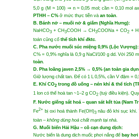
3
3
5,0 g (M ≈ 100) ⇒ n ≈ 0,05 mol; cần ≈ 0,10 mol a
PTHH – C%
ở mức thực tiễn và
an toàn
.
B. Bánh nở – muối nở & giấm (Nghĩa Hưng):
NaHCO
+ CH
COOH → CH
COONa + CO
+ H
3
3
3
2
toán củng cố
thể tích khí đktc
.
C. Pha nước muối súc miệng 0,9% (Lộc Vượng):
C% = 0,9% nghĩa là 0,9 g NaCl/100 g dd. Với 250 mL
toàn
.
D. Pha loãng javen 2,5% → 0,5% (an toàn gia dụn
Giữ lượng chất tan. Để có 1 L 0,5%, cần V đậm = 0
E. Khí CO
trong đồ uống – nén khí & thể tích (
2
1 lon có thể hoà tan ~1–2 g CO
(tuỳ điều kiện). Quy
2
F. Nước giếng sắt hoá – quan sát kết tủa (Nam T
2+
Fe
bị oxi hoá thành Fe(OH)
nâu đỏ khi sục khí.
3
toàn –
không dùng hoá chất mạnh tại nhà
.
G. Muối biển Hải Hậu – cô cạn dung dịch:
Nước biển là dung dịch muối; phơi nắng để
bay hơi