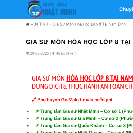
Chuy
»
34 TỈNH
»
Gia Sư Môn Hóa Học Lớp 8 Tại Nam Định
GIA SƯ MÔN HÓA HỌC LỚP 8 TẠI
20-08-2025 |
48 Lượt xem
GIA SƯ MÔN
HÓA HỌC LỚP 8 TẠI NAM
DUNG DỊCH & THỰC HÀNH AN TOÀN CH
🔗 Phụ huynh Gọi/Zalo tư vấn miễn phí:
📌 Trung tâm Gia sư Nhật Minh – Cơ sở 1 (P
📌 Trung tâm Gia sư Gia Minh – Cơ sở 2 (Phư
📌 Trung tâm Gia sư Quốc Khánh – Cơ sở 3 (
📌 Trung tâm Gia sư Nhật Quang – Cơ sở 4 (