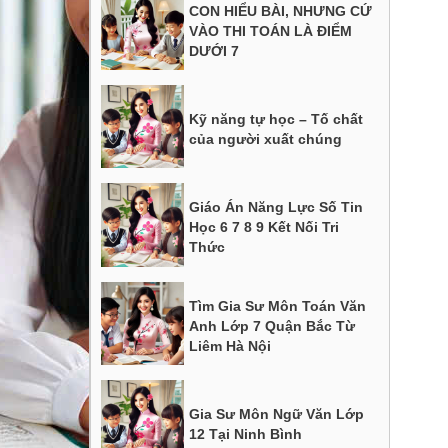
CON HIỂU BÀI, NHƯNG CỨ
VÀO THI TOÁN LÀ ĐIỂM
DƯỚI 7
Kỹ năng tự học – Tố chất
của người xuất chúng
Giáo Án Năng Lực Số Tin
Học 6 7 8 9 Kết Nối Tri
Thức
Tìm Gia Sư Môn Toán Văn
Anh Lớp 7 Quận Bắc Từ
Liêm Hà Nội
Gia Sư Môn Ngữ Văn Lớp
12 Tại Ninh Bình