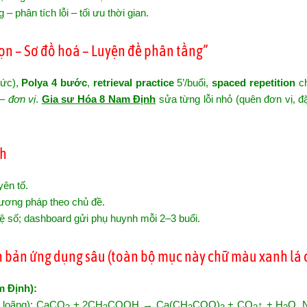
– phân tích lỗi – tối ưu thời gian.
ọn – Sơ đồ hoá – Luyện đề phân tầng”
hức),
Polya 4 bước
,
retrieval practice
5’/buổi,
spaced repetition
ch
– đơn vị
.
Gia sư Hóa 8 Nam Định
sửa từng lỗi nhỏ (quên đơn vị, 
ch
yên tố.
hương pháp theo chủ đề.
 hệ số; dashboard gửi phụ huynh mỗi 2–3 buổi.
ch bản ứng dụng sâu (toàn bộ mục này chữ màu xanh lá 
m Định):
loãng): CaCO
+ 2CH
COOH → Ca(CH
COO)
+ CO
↑ + H
O. 