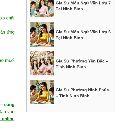
Gia Sư Môn Ngữ Văn Lớp 7
Tại Ninh Bình
hợp chất
hản ứng
Gia Sư Môn Ngữ Văn Lớp 6
Tại Ninh Bình
tạo muối
Gia Sư Phường Yên Bắc –
Tỉnh Ninh Bình
Gia Sư Phường Ninh Phúc
– Tỉnh Ninh Bình
 – công
 đầu vào
 online