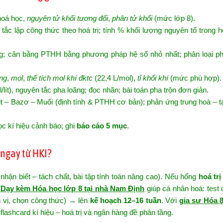
 hoá học,
nguyên tử khối tương đối
,
phân tử khối
(mức lớp 8).
tắc lập công thức theo hoá trị; tính % khối lượng nguyên tố trong 
g; cân bằng PTHH bằng phương pháp hệ số nhỏ nhất; phân loại p
ợng
,
mol
,
thể tích mol khí đktc
(22,4 L/mol),
tỉ khối khí
(mức phù hợp).
ít), nguyên tắc pha loãng; đọc nhãn; bài toán pha trộn đơn giản.
it – Bazơ – Muối (định tính & PTHH cơ bản); phản ứng trung hoà – 
ọc kí hiệu cảnh báo; ghi
báo cáo 5 mục
.
ngay từ HKI?
ận biết – tách chất, bài tập tính toán nâng cao). Nếu hổng
hoá trị
.
Dạy kèm Hóa học lớp 8 tại nhà Nam Định
giúp cá nhân hoá: test
 vị, chọn công thức) → lên
kế hoạch 12–16 tuần
. Với
gia sư Hóa 8
lashcard kí hiệu – hoá trị và ngân hàng đề phân tầng.