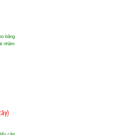
o bảng
đặt nhầm
cây)
Nếu cặn