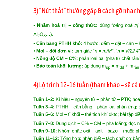
3) “Nút thắt” thường gặp & cách gỡ nhan
•
Nhầm hoá trị – công thức:
dùng “
bảng hoá trị 
Al
O
…).
2
3
•
Cân bằng PTHH khó:
4 bước: đếm – đặt – cân – ki
•
Mol – đổi đơn vị:
tam giác “
n = m/M
”, “
n = V/22,4
•
Nồng độ CM – C%:
phân loại bài (pha từ chất rắn/
•
Bảo toàn khối lượng:
áp dụng m
= m
+ m
sp
dd
rắn
4) Lộ trình 12–16 tuần (tham khảo – sẽ cá
Tuần 1–2:
Kí hiệu – nguyên tử – phân tử – PTK; hoá 
Tuần 3–4:
PTHH – cân bằng – phân loại phản ứng; bà
Tuần 5–6:
Mol – tỉ khối – thể tích khí đktc; bài tập 
Tuần 7–8:
Dung dịch – C% – CM – pha loãng; đọc nhã
Tuần 9–10:
Nhóm chất: oxit – axit – bazơ – muối; ph
Tuần 11–12:
Tổng hợp: nhận biết – tách chất cơ bả