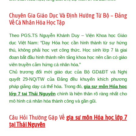
Chuyên Gia Giáo Dục Và Định Hướng Từ Bộ – Đảng
Về Cá Nhân Hóa Học Tập
Theo PGS.TS Nguyễn Khánh Duy – Viện Khoa học Giáo
dục Việt Nam: “Dạy Hóa học cần hình thành từ sự hứng
thú, không phải học vẹt công thức. Học sinh lớp 7 là giai
đoạn bắt đầu hình thành nền tảng khoa học nên cần có giáo
viên truyền cảm hứng cá nhân hóa.”
Chủ trương đổi mới giáo dục của Bộ GD&ĐT và Nghị
quyết 29-NQ/TW của Đảng đều khuyến khích phương
pháp giảng dạy cá thể hóa. Trong đó,
gia sư môn Hóa học
lớp 7 tại Thái Nguyên
chính là hiện thân rõ ràng nhất cho
mô hình cá nhân hóa thành công và gần gũi.
Câu Hỏi Thường Gặp Về
gia sư môn Hóa học lớp 7
tại Thái Nguyên