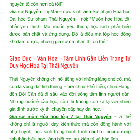
nguyên tố còn hơn cả tôi!”
Gia sư Nguyễn Thị Mai – cựu sinh viên Sư phạm Hóa học
Đại học Sư phạm Thái Nguyên – nói: “Muốn học Hóa tốt,
phải yêu thích. Mà muốn yêu thích, học sinh phải hiểu
được bản chất và ứng dụng. Đó là điều mà lớp học đông
khó làm được, nhưng gia sư cá nhân thì có thể.”
Giáo Dục – Văn Hóa – Tâm Linh Gắn Liền Trong Tư
Duy Học Hóa Tại Thái Nguyên
Thái Nguyên không chỉ nổi tiếng với những làng chè cổ, mà
còn là vùng đất linh thiêng – nơi chùa Phủ Liễn, chùa Hang,
đền Đội Cấn đã đi sâu vào đời sống tâm linh người dân.
Những buổi lễ cầu học, cầu thi không còn xa lạ với nhiều
gia đình trước kỳ thi chuyển cấp hay đại học.
Gia sư môn Hóa học lớp 7 tại Thái Nguyên
– vì thế
không chỉ là người dạy kiến thức mà còn đồng hành với
phụ huynh, học sinh trong hành trình dài hơi: nuôi dưỡng
tinh thần hiếu học, lòng biết ơn, sự kiên trì và bản lĩnh.