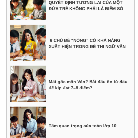
QUYẾT ĐỊNH TƯƠNG LAI CỦA MỘT
ĐỨA TRẺ KHÔNG PHẢI LÀ ĐIỂM SỐ
6 CHỦ ĐỀ “NÓNG” CÓ KHẢ NĂNG
XUẤT HIỆN TRONG ĐỀ THI NGỮ VĂN
Mất gốc môn Văn? Bắt đầu ôn từ đâu
để kịp đạt 7–8 điểm?
Tầm quan trọng của toán lớp 10