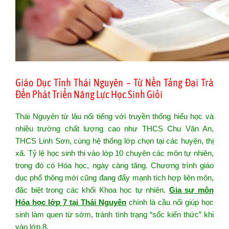
Giáo Dục Tỉnh Thái Nguyên – Từ Nền Tảng Đại Trà
Đến Phát Triển Năng Lực Học Sinh Giỏi
Thái Nguyên từ lâu nổi tiếng với truyền thống hiếu học và
nhiều trường chất lượng cao như THCS Chu Văn An,
THCS Linh Sơn, cùng hệ thống lớp chọn tại các huyện, thị
xã. Tỷ lệ học sinh thi vào lớp 10 chuyên các môn tự nhiên,
trong đó có Hóa học, ngày càng tăng. Chương trình giáo
dục phổ thông mới cũng đang đẩy mạnh tích hợp liên môn,
đặc biệt trong các khối Khoa học tự nhiên.
Gia sư môn
Hóa học lớp 7 tại Thái Nguyên
chính là cầu nối giúp học
sinh làm quen từ sớm, tránh tình trạng “sốc kiến thức” khi
vào lớp 8.