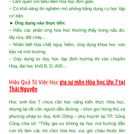
– Làm quen với biểu diễn hóa học đơn giản.
– Có khả năng thí nghiệm mô phỏng bằng dụng cụ học tập
cơ bản.
🔸 Ứng dụng vào thực tiễn:
– Hiểu các phản ứng hóa học thường thấy trong nấu ăn,
tẩy rửa, đốt cháy…
– Nhận biết hóa chất nguy hiểm, ứng dụng khoa học vào
bảo vệ môi trường.
– Gây dựng tư duy học tập định hướng thi vào chuyên
Hóa, đại học khối B, D, A00…
Hiệu Quả Từ Việc Học
gia sư môn Hóa học lớp 7 tại
Thái Nguyên
Học sinh lớp 7 chưa cần học nặng kiến thức Hóa học,
nhưng lại rất cần người dẫn đường – khơi gợi hứng thú và
phương pháp tư duy. Anh Dũng – phụ huynh tại TP. Sông
Công chia sẻ: “Thầy gia sư không ép học mà hướng dẫn
con tôi làm các trò chơi hóa học vui, giờ cháu thuộc tên