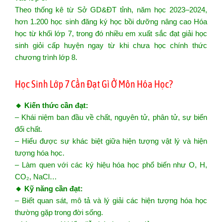
Theo thống kê từ Sở GD&ĐT tỉnh, năm học 2023–2024,
hơn 1.200 học sinh đăng ký học bồi dưỡng nâng cao Hóa
học từ khối lớp 7, trong đó nhiều em xuất sắc đạt giải học
sinh giỏi cấp huyện ngay từ khi chưa học chính thức
chương trình lớp 8.
Học Sinh Lớp 7 Cần Đạt Gì Ở Môn Hóa Học?
🔸 Kiến thức cần đạt:
– Khái niệm ban đầu về chất, nguyên tử, phân tử, sự biến
đổi chất.
– Hiểu được sự khác biệt giữa hiện tượng vật lý và hiện
tượng hóa học.
– Làm quen với các ký hiệu hóa học phổ biến như O, H,
CO₂, NaCl…
🔸 Kỹ năng cần đạt:
– Biết quan sát, mô tả và lý giải các hiện tượng hóa học
thường gặp trong đời sống.