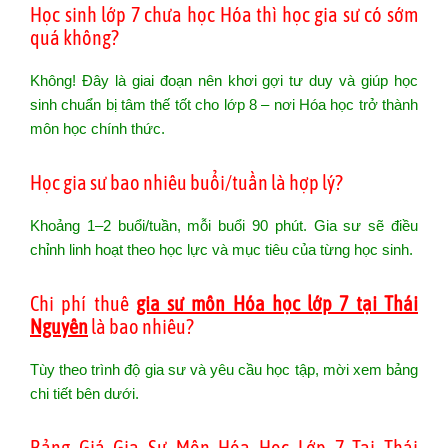
Học sinh lớp 7 chưa học Hóa thì học gia sư có sớm
quá không?
Không! Đây là giai đoạn nên khơi gợi tư duy và giúp học
sinh chuẩn bị tâm thế tốt cho lớp 8 – nơi Hóa học trở thành
môn học chính thức.
Học gia sư bao nhiêu buổi/tuần là hợp lý?
Khoảng 1–2 buổi/tuần, mỗi buổi 90 phút. Gia sư sẽ điều
chỉnh linh hoạt theo học lực và mục tiêu của từng học sinh.
Chi phí thuê
gia sư môn Hóa học lớp 7 tại Thái
Nguyên
là bao nhiêu?
Tùy theo trình độ gia sư và yêu cầu học tập, mời xem bảng
chi tiết bên dưới.
Bảng Giá Gia Sư Môn Hóa Học Lớp 7 Tại Thái