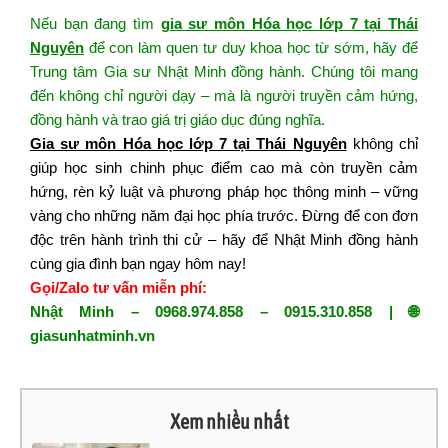
Nếu bạn đang tìm
gia sư môn Hóa học lớp 7 tại Thái
Nguyên
để con làm quen tư duy khoa học từ sớm, hãy để
Trung tâm Gia sư Nhật Minh đồng hành. Chúng tôi mang
đến không chỉ người dạy – mà là người truyền cảm hứng,
đồng hành và trao giá trị giáo dục đúng nghĩa.
Gia sư môn Hóa học lớp 7 tại Thái Nguyên
khôn
g chỉ
giúp
học
sinh
chinh
phục điểm
cao
mà còn
truyền
cảm
hứng,
rèn
kỷ luật
và
phương
pháp
học thông
minh
– vững
vàng
cho
những năm
đạ
i học phía trước.
Đừng
để con đơn
độc trên hành
trình t
hi cử – hãy để Nhật Minh đồng hành
cùng gia đình bạn ngay hôm nay!
Gọi/Zalo tư vấn miễn phí:
Nhật Minh – 0968.974.858 – 0915.310.858 | 🌐
giasunhatminh.vn
Xem nhiều nhất