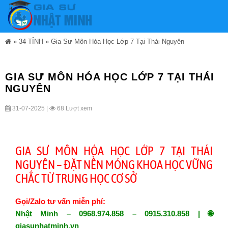
»
34 TỈNH
»
Gia Sư Môn Hóa Học Lớp 7 Tại Thái Nguyên
GIA SƯ MÔN HÓA HỌC LỚP 7 TẠI THÁI
NGUYÊN
31-07-2025 |
68 Lượt xem
GIA SƯ MÔN HÓA HỌC LỚP 7 TẠI THÁI
NGUYÊN – ĐẶT NỀN MÓNG KHOA HỌC VỮNG
CHẮC TỪ TRUNG HỌC CƠ SỞ
Gọi/Zalo tư vấn miễn phí:
Nhật Minh – 0968.974.858 – 0915.310.858 | 🌐
giasunhatminh.vn