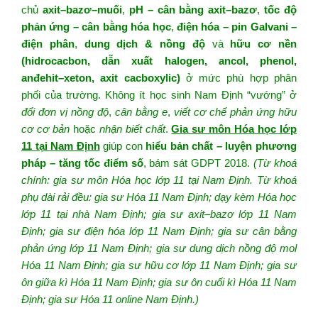
chủ
axit–bazơ–muối
,
pH – cân bằng axit–bazơ
,
tốc độ
phản ứng – cân bằng hóa học
,
điện hóa – pin Galvani –
điện phân
,
dung dịch & nồng độ
và
hữu cơ nền
(hidrocacbon, dẫn xuất halogen, ancol, phenol,
anđehit–xeton, axit cacboxylic)
ở mức phù hợp phân
phối của trường. Không ít học sinh Nam Định “vướng” ở
đổi đơn vị nồng độ
,
cân bằng e
,
viết cơ chế phản ứng hữu
cơ cơ bản
hoặc
nhận biết chất
.
Gia sư môn Hóa học lớp
11 tại Nam Định
giúp con
hiểu bản chất – luyện phương
pháp – tăng tốc điểm số
, bám sát GDPT 2018.
(Từ khoá
chính: gia sư môn Hóa học lớp 11 tại Nam Định. Từ khoá
phụ dài rải đều: gia sư Hóa 11 Nam Định; dạy kèm Hóa học
lớp 11 tại nhà Nam Định; gia sư axit–bazơ lớp 11 Nam
Định; gia sư điện hóa lớp 11 Nam Định; gia sư cân bằng
phản ứng lớp 11 Nam Định; gia sư dung dịch nồng độ mol
Hóa 11 Nam Định; gia sư hữu cơ lớp 11 Nam Định; gia sư
ôn giữa kì Hóa 11 Nam Định; gia sư ôn cuối kì Hóa 11 Nam
Định; gia sư Hóa 11 online Nam Định.)