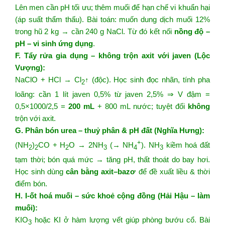
Lên men cần pH tối ưu; thêm muối để hạn chế vi khuẩn hại
(áp suất thẩm thấu). Bài toán: muốn dung dịch muối 12%
trong hũ 2 kg → cần 240 g NaCl. Từ đó kết nối
nồng độ –
pH – vi sinh ứng dụng
.
F. Tẩy rửa gia dụng – không trộn axit với javen (Lộc
Vượng):
NaClO + HCl → Cl
↑ (độc). Học sinh đọc nhãn, tính pha
2
loãng: cần 1 lít javen 0,5% từ javen 2,5% ⇒ V đậm =
0,5×1000/2,5 =
200 mL
+ 800 mL nước; tuyệt đối
không
trộn với axit.
G. Phân bón urea – thuỷ phân & pH đất (Nghĩa Hưng):
+
(NH
)
CO + H
O → 2NH
(→ NH
). NH
kiềm hoá đất
2
2
2
3
4
3
tạm thời; bón quá mức → tăng pH, thất thoát do bay hơi.
Học sinh dùng
cân bằng axit–bazơ
để đề xuất liều & thời
điểm bón.
H. I-ốt hoá muối – sức khoẻ cộng đồng (Hải Hậu – làm
muối):
KIO
hoặc KI ở hàm lượng vết giúp phòng bướu cổ. Bài
3