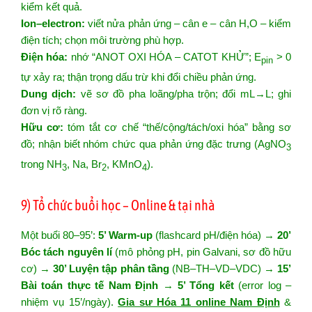
kiểm kết quả.
Ion–electron:
viết nửa phản ứng – cân e – cân H,O – kiểm
điện tích; chọn môi trường phù hợp.
Điện hóa:
nhớ “ANOT OXI HÓA – CATOT KHỬ”; E
> 0
pin
tự xảy ra; thận trọng dấu trừ khi đổi chiều phản ứng.
Dung dịch:
vẽ sơ đồ pha loãng/pha trộn; đổi mL→L; ghi
đơn vị rõ ràng.
Hữu cơ:
tóm tắt cơ chế “thế/cộng/tách/oxi hóa” bằng sơ
đồ; nhận biết nhóm chức qua phản ứng đặc trưng (AgNO
3
trong NH
, Na, Br
, KMnO
).
3
2
4
9) Tổ chức buổi học – Online & tại nhà
Một buổi 80–95’:
5’ Warm-up
(flashcard pH/điện hóa) →
20’
Bóc tách nguyên lí
(mô phỏng pH, pin Galvani, sơ đồ hữu
cơ) →
30’ Luyện tập phân tầng
(NB–TH–VD–VDC) →
15’
Bài toán thực tế Nam Định
→
5’ Tổng kết
(error log –
nhiệm vụ 15’/ngày).
Gia sư Hóa 11 online Nam Định
&