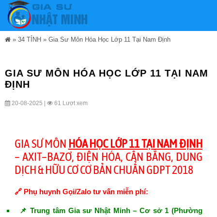
»
34 TỈNH
»
Gia Sư Môn Hóa Học Lớp 11 Tại Nam Định
GIA SƯ MÔN HÓA HỌC LỚP 11 TẠI NAM
ĐỊNH
20-08-2025 |
61 Lượt xem
GIA SƯ MÔN
HÓA HỌC LỚP 11 TẠI NAM ĐỊNH
– AXIT–BAZƠ, ĐIỆN HÓA, CÂN BẰNG, DUNG
DỊCH & HỮU CƠ CƠ BẢN CHUẨN GDPT 2018
🔗 Phụ huynh Gọi/Zalo tư vấn miễn phí:
📌 Trung tâm Gia sư Nhật Minh – Cơ sở 1 (Phường