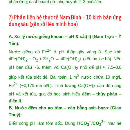
phản ứng; dashboard gửi phụ huynh 2–3 buổi/lần.
7) Phần liên hệ thực tế Nam Định – 10 kịch bản ứng
dụng sâu (gắn số liệu minh hoạ)
A. Xử lý nước giếng khoan – pH & sắt(II) (Nam Trực – Ý
Yên):
2+
Nước giếng có Fe
& pH thấp gây vàng ố. Sục khí:
4Fe(OH)
+ O
+ 2H
O → 4Fe(OH)
↓ (kết tủa lọc bỏ). Nếu
2
2
2
3
pH ban đầu ~6, thêm vôi Ca(OH)
nhỏ để pH ≈ 7,5–8,0
2
3
giúp kết tủa triệt để. Bài toán: 1 m
nước chứa 10 mg/L
2+
Fe
(~0,179 mmol/L). Tính lượng Ca(OH)
cần để nâng
2
pH và kết tủa, qua đó học sinh hiểu
đệm – thủy phân –
điện li
.
B. Nước đệm cho ao tôm – cân bằng axit–bazơ (Giao
Thuỷ):
−
2−
Biến động pH làm tôm sốc. Dùng
HCO
/CO
như hệ
3
3