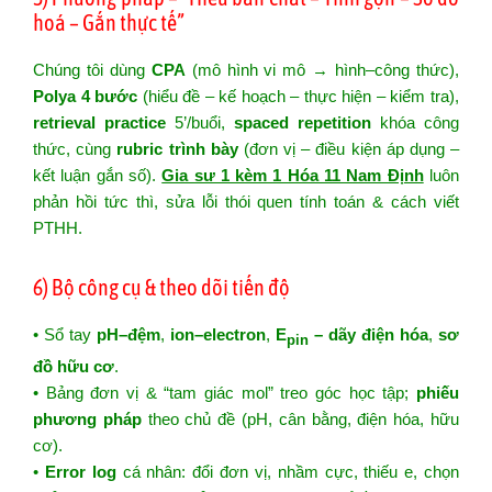
hoá – Gắn thực tế”
Chúng tôi dùng
CPA
(mô hình vi mô → hình–công thức),
Polya 4 bước
(hiểu đề – kế hoạch – thực hiện – kiểm tra),
retrieval practice
5’/buổi,
spaced repetition
khóa công
thức, cùng
rubric trình bày
(đơn vị – điều kiện áp dụng –
kết luận gắn số).
Gia sư 1 kèm 1 Hóa 11 Nam Định
luôn
phản hồi tức thì, sửa lỗi thói quen tính toán & cách viết
PTHH.
6) Bộ công cụ & theo dõi tiến độ
• Sổ tay
pH–đệm
,
ion–electron
,
E
– dãy điện hóa
,
sơ
pin
đồ hữu cơ
.
• Bảng đơn vị & “tam giác mol” treo góc học tập;
phiếu
phương pháp
theo chủ đề (pH, cân bằng, điện hóa, hữu
cơ).
•
Error log
cá nhân: đổi đơn vị, nhầm cực, thiếu e, chọn