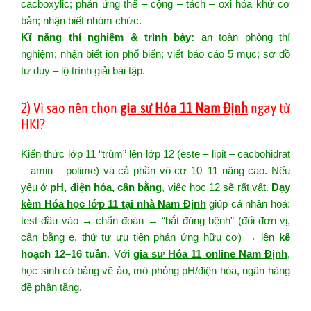
cacboxylic; phản ứng thế – cộng – tách – oxi hóa khử cơ
bản; nhận biết nhóm chức.
Kĩ năng thí nghiệm & trình bày:
an toàn phòng thí
nghiệm; nhận biết ion phổ biến; viết báo cáo 5 mục; sơ đồ
tư duy – lộ trình giải bài tập.
2) Vì sao nên chọn
gia sư Hóa 11 Nam Định
ngay từ
HKI?
Kiến thức lớp 11 “trùm” lên lớp 12 (este – lipit – cacbohidrat
– amin – polime) và cả phần vô cơ 10–11 nâng cao. Nếu
yếu ở
pH, điện hóa, cân bằng
, việc học 12 sẽ rất vất.
Dạy
kèm Hóa học lớp 11 tại nhà Nam Định
giúp cá nhân hoá:
test đầu vào → chẩn đoán → “bắt đúng bệnh” (đổi đơn vị,
cân bằng e, thứ tự ưu tiên phản ứng hữu cơ) → lên
kế
hoạch 12–16 tuần
. Với
gia sư Hóa 11 online Nam Định
,
học sinh có bảng vẽ ảo, mô phỏng pH/điện hóa, ngân hàng
đề phân tầng.