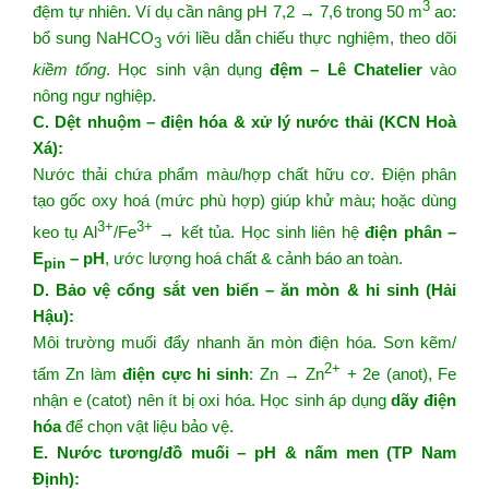
3
đệm tự nhiên. Ví dụ cần nâng pH 7,2 → 7,6 trong 50 m
ao:
bổ sung NaHCO
với liều dẫn chiếu thực nghiệm, theo dõi
3
kiềm tổng
. Học sinh vận dụng
đệm – Lê Chatelier
vào
nông ngư nghiệp.
C. Dệt nhuộm – điện hóa & xử lý nước thải (KCN Hoà
Xá):
Nước thải chứa phẩm màu/hợp chất hữu cơ. Điện phân
tạo gốc oxy hoá (mức phù hợp) giúp khử màu; hoặc dùng
3+
3+
keo tụ Al
/Fe
→ kết tủa. Học sinh liên hệ
điện phân –
E
– pH
, ước lượng hoá chất & cảnh báo an toàn.
pin
D. Bảo vệ cổng sắt ven biển – ăn mòn & hi sinh (Hải
Hậu):
Môi trường muối đẩy nhanh ăn mòn điện hóa. Sơn kẽm/
2+
tấm Zn làm
điện cực hi sinh
: Zn → Zn
+ 2e (anot), Fe
nhận e (catot) nên ít bị oxi hóa. Học sinh áp dụng
dãy điện
hóa
để chọn vật liệu bảo vệ.
E. Nước tương/đồ muối – pH & nấm men (TP Nam
Định):