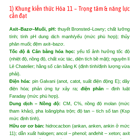
1) Khung kiến thức Hóa 11 – Trọng tâm & năng lực
cần đạt
Axit–Bazơ–Muối, pH:
thuyết Bronsted–Lowry; chất lưỡng
tính; tính pH dung dịch mạnh/yếu (mức phù hợp); thủy
phân muối; đệm axit–bazơ.
Tốc độ & Cân bằng hóa học:
yếu tố ảnh hưởng tốc độ
(nhiệt độ, nồng độ, chất xúc tác, diện tích bề mặt); nguyên lí
Lê Chatelier; hằng số cân bằng K (định tính/định lượng vừa
phải).
Điện hóa:
pin Galvani (anot, catot, suất điện động E); dãy
điện hóa; phản ứng tự xảy ra;
điện phân
– định luật
Faraday (mức phù hợp).
Dung dịch – Nồng độ:
CM, C%, nồng độ molan (mức
tham khảo), pha loãng/pha trộn; độ tan – tích số tan (Ksp
mức định tính).
Hữu cơ cơ bản:
hidrocacbon (ankan, anken, ankin ở mức
11); dẫn xuất halogen; ancol – phenol; anđehit – xeton; axit