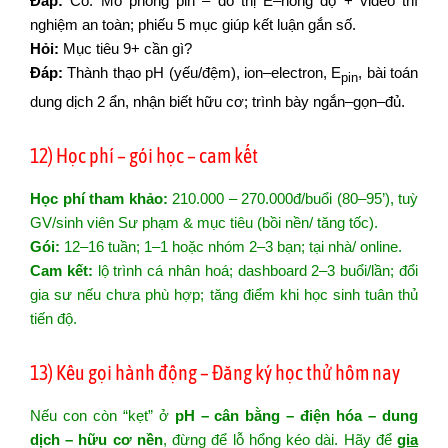
Đáp:
Có. Mô phỏng pin – đồ thị E–nồng độ + video thí
nghiệm an toàn; phiếu 5 mục giúp kết luận gắn số.
Hỏi:
Mục tiêu 9+ cần gì?
Đáp:
Thành thạo pH (yếu/đệm), ion–electron, E
, bài toán
pin
dung dịch 2 ẩn, nhận biết hữu cơ; trình bày ngắn–gọn–đủ.
12) Học phí – gói học – cam kết
Học phí tham khảo:
210.000 – 270.000đ/buổi (80–95’), tuỳ
GV/sinh viên Sư phạm & mục tiêu (bồi nền/ tăng tốc).
Gói:
12–16 tuần; 1–1 hoặc nhóm 2–3 bạn; tại nhà/ online.
Cam kết:
lộ trình cá nhân hoá; dashboard 2–3 buổi/lần; đổi
gia sư nếu chưa phù hợp; tăng điểm khi học sinh tuân thủ
tiến độ.
13) Kêu gọi hành động – Đăng ký học thử hôm nay
Nếu con còn “kẹt” ở
pH – cân bằng – điện hóa – dung
dịch – hữu cơ nền
, đừng để lỗ hổng kéo dài. Hãy để
gia