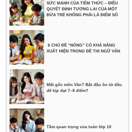
SỨC MẠNH CỦA TIỀM THỨC – ĐIỀU
QUYẾT ĐỊNH TƯƠNG LAI CỦA MỘT
ĐỨA TRẺ KHÔNG PHẢI LÀ ĐIỂM SỐ
6 CHỦ ĐỀ “NÓNG” CÓ KHẢ NĂNG
XUẤT HIỆN TRONG ĐỀ THI NGỮ VĂN
Mất gốc môn Văn? Bắt đầu ôn từ đâu
để kịp đạt 7–8 điểm?
Tầm quan trọng của toán lớp 10