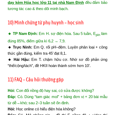
dạy kèm Hóa học lớp 11 tại nhà Nam Định
đều đảm bảo
tương tác cao & theo dõi minh bạch.
10) Minh chứng từ phụ huynh – học sinh
🔹 TP Nam Định:
Em H. sợ điện hóa. Sau 5 tuần, E
làm
pin
đúng 85%, điểm giữa kì 6,2 → 7,9.
🔹 Trực Ninh:
Em Q. rối pH–đệm. Luyện phân loại + công
thức gần đúng, kiểm tra 45’ đạt 8,1.
🔹 Hải Hậu:
Em T. chậm hữu cơ. Nhờ sơ đồ phản ứng
“thế/cộng/tách”, đề HKII hoàn thành sớm hơn 10’.
11) FAQ – Câu hỏi thường gặp
Hỏi:
Con đổi nồng độ hay sai, có sửa được không?
Đáp:
Có. Dùng “tam giác mol” + bảng đơn vị + 20 bài mẫu
từ dễ→khó; sau 2–3 tuần sẽ ổn định.
Hỏi:
Học online có hiểu điện hóa không?