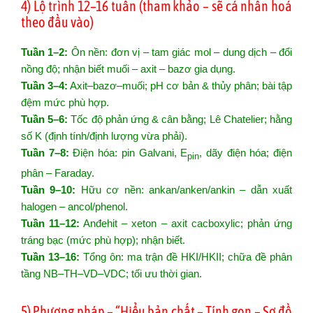
4) Lộ trình 12–16 tuần (tham khảo – sẽ cá nhân hoá
theo đầu vào)
Tuần 1–2:
Ôn nền: đơn vị – tam giác mol – dung dịch – đổi
nồng độ; nhận biết muối – axit – bazơ gia dụng.
Tuần 3–4:
Axit–bazơ–muối; pH cơ bản & thủy phân; bài tập
đệm mức phù hợp.
Tuần 5–6:
Tốc độ phản ứng & cân bằng; Lê Chatelier; hằng
số K (định tính/định lượng vừa phải).
Tuần 7–8:
Điện hóa: pin Galvani, E
, dãy điện hóa; điện
pin
phân – Faraday.
Tuần 9–10:
Hữu cơ nền: ankan/anken/ankin – dẫn xuất
halogen – ancol/phenol.
Tuần 11–12:
Anđehit – xeton – axit cacboxylic; phản ứng
tráng bạc (mức phù hợp); nhận biết.
Tuần 13–16:
Tổng ôn: ma trận đề HKI/HKII; chữa đề phân
tầng NB–TH–VD–VDC; tối ưu thời gian.
5) Phương pháp – “Hiểu bản chất – Tính gọn – Sơ đồ