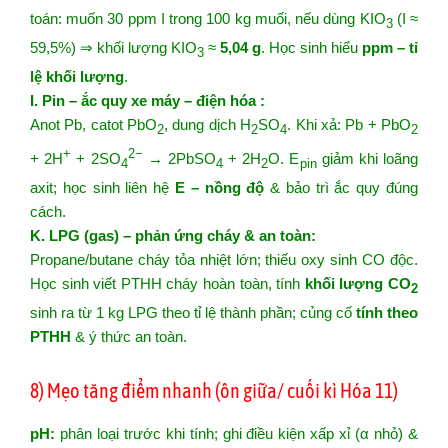
toán: muốn 30 ppm I trong 100 kg muối, nếu dùng KIO
(I ≈
3
59,5%) ⇒ khối lượng KIO
≈
5,04 g
. Học sinh hiểu
ppm – tỉ
3
lệ khối lượng
.
I. Pin – ắc quy xe máy – điện hóa :
Anot Pb, catot PbO
, dung dịch H
SO
. Khi xả: Pb + PbO
2
2
4
2
+
2−
+ 2H
+ 2SO
→ 2PbSO
+ 2H
O. E
giảm khi loãng
4
4
2
pin
axit; học sinh liên hệ
E – nồng độ
& bảo trì ắc quy đúng
cách.
K. LPG (gas) – phản ứng cháy & an toàn:
Propane/butane cháy tỏa nhiệt lớn; thiếu oxy sinh CO độc.
Học sinh viết PTHH cháy hoàn toàn, tính
khối lượng CO
2
sinh ra từ 1 kg LPG theo tỉ lệ thành phần; củng cố
tính theo
PTHH
& ý thức an toàn.
8) Mẹo tăng điểm nhanh (ôn giữa/ cuối kì Hóa 11)
pH:
phân loại trước khi tính; ghi điều kiện xấp xỉ (α nhỏ) &