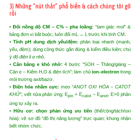
3) Những “nút thắt” phổ biến & cách chúng tôi gỡ
rối
•
Đổi nồng độ CM – C% – pha loãng:
“
tam giác mol
” &
bảng đơn vị bắt buộc; luôn đổi mL → L trước khi tính CM.
•
Tính pH dung dịch yếu/đệm:
phân loại nhanh (mạnh,
yếu, đệm); dùng công thức gần đúng & kiểm điều kiện; chú
ý
độ điện li α
nhỏ.
•
Cân bằng e khó nhớ:
4 bước “SOH – Thăng/giáng –
Cân e – Kiểm H,O & điện tích”; làm chủ
ion–electron
trong
môi trường axit/bazơ.
•
Điện hóa nhầm cực:
mẹo “
ANOT OXI HÓA – CATOT
KHỬ
”; viết nửa phản ứng; E
= E
− E
, E>0 phản
pin
catot
anot
ứng tự xảy ra.
•
Hữu cơ: chọn phản ứng ưu tiên
(thế/cộng/tách/oxi
hóa): vẽ sơ đồ “đồ thị năng lượng” trực quan; khung nhận
biết nhóm chức.