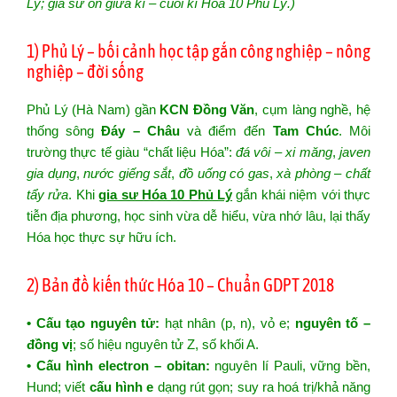
Lý; gia sư ôn giữa kì – cuối kì Hóa 10 Phủ Lý.)
1) Phủ Lý – bối cảnh học tập gắn công nghiệp – nông
nghiệp – đời sống
Phủ Lý (Hà Nam) gần
KCN Đồng Văn
, cụm làng nghề, hệ
thống sông
Đáy – Châu
và điểm đến
Tam Chúc
. Môi
trường thực tế giàu “chất liệu Hóa”:
đá vôi – xi măng
,
javen
gia dụng
,
nước giếng sắt
,
đồ uống có gas
,
xà phòng – chất
tẩy rửa
. Khi
gia sư Hóa 10 Phủ Lý
gắn khái niệm với thực
tiễn địa phương, học sinh vừa dễ hiểu, vừa nhớ lâu, lại thấy
Hóa học thực sự hữu ích.
2) Bản đồ kiến thức Hóa 10 – Chuẩn GDPT 2018
• Cấu tạo nguyên tử:
hạt nhân (p, n), vỏ e;
nguyên tố –
đồng vị
; số hiệu nguyên tử Z, số khối A.
• Cấu hình electron – obitan:
nguyên lí Pauli, vững bền,
Hund; viết
cấu hình e
dạng rút gọn; suy ra hoá trị/khả năng