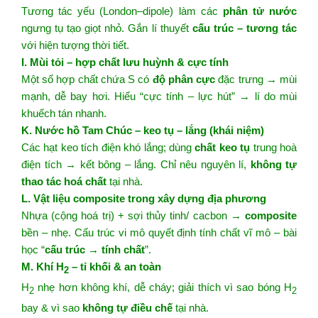
Tương tác yếu (London–dipole) làm các
phân tử nước
ngưng tụ tạo giọt nhỏ. Gắn lí thuyết
cấu trúc – tương tác
với hiện tượng thời tiết.
I. Mùi tỏi – hợp chất lưu huỳnh & cực tính
Một số hợp chất chứa S có
độ phân cực
đặc trưng → mùi
mạnh, dễ bay hơi. Hiểu “cực tính – lực hút” → lí do mùi
khuếch tán nhanh.
K. Nước hồ Tam Chúc – keo tụ – lắng (khái niệm)
Các hạt keo tích điện khó lắng; dùng
chất keo tụ
trung hoà
điện tích → kết bông – lắng. Chỉ nêu nguyên lí,
không tự
thao tác hoá chất
tại nhà.
L. Vật liệu composite trong xây dựng địa phương
Nhựa (cộng hoá trị) + sợi thủy tinh/ cacbon →
composite
bền – nhẹ. Cấu trúc vi mô quyết định tính chất vĩ mô – bài
học “
cấu trúc → tính chất
”.
M. Khí H
– tỉ khối & an toàn
2
H
nhẹ hơn không khí, dễ cháy; giải thích vì sao bóng H
2
2
bay & vì sao
không tự điều chế
tại nhà.