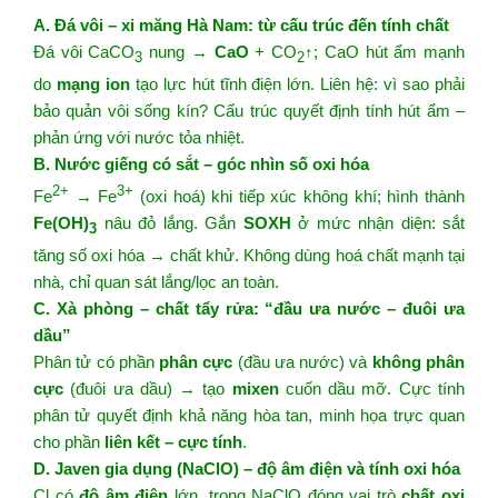
A. Đá vôi – xi măng Hà Nam: từ cấu trúc đến tính chất
Đá vôi CaCO
nung →
CaO
+ CO
↑; CaO hút ẩm mạnh
3
2
do
mạng ion
tạo lực hút tĩnh điện lớn. Liên hệ: vì sao phải
bảo quản vôi sống kín? Cấu trúc quyết định tính hút ẩm –
phản ứng với nước tỏa nhiệt.
B. Nước giếng có sắt – góc nhìn số oxi hóa
2+
3+
Fe
→ Fe
(oxi hoá) khi tiếp xúc không khí; hình thành
Fe(OH)
nâu đỏ lắng. Gắn
SOXH
ở mức nhận diện: sắt
3
tăng số oxi hóa → chất khử. Không dùng hoá chất mạnh tại
nhà, chỉ quan sát lắng/lọc an toàn.
C. Xà phòng – chất tẩy rửa: “đầu ưa nước – đuôi ưa
dầu”
Phân tử có phần
phân cực
(đầu ưa nước) và
không phân
cực
(đuôi ưa dầu) → tạo
mixen
cuốn dầu mỡ. Cực tính
phân tử quyết định khả năng hòa tan, minh họa trực quan
cho phần
liên kết – cực tính
.
D. Javen gia dụng (NaClO) – độ âm điện và tính oxi hóa
Cl có
độ âm điện
lớn, trong NaClO đóng vai trò
chất oxi