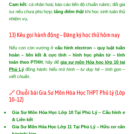
Cam kết:
cá nhân hoá; báo cáo tiến độ chuẩn rubric; đổi gia
sư nếu chưa phù hợp;
tăng điểm thật
khi học sinh tuân thủ
nhiệm vụ.
13) Kêu gọi hành động – Đăng ký học thử hôm nay
Nếu con còn vướng ở
cấu hình electron – quy luật tuần
hoàn – liên kết & cực tính – hình học phân tử – tính
toán theo PTHH
, hãy để
gia sư môn Hóa học lớp 10 tại
Phủ Lý
đồng hành:
hiểu mô hình – tư duy hệ – tính gọn –
viết chuẩn
.
🔗 Chuỗi bài Gia Sư Môn Hóa Học THPT Phủ Lý (Lớp
10–12)
Gia Sư Môn Hóa Học Lớp 10 Tại Phủ Lý – Cấu hình e
& Liên kết
Gia Sư Môn Hóa Học Lớp 11 Tại Phủ Lý – Hữu cơ căn
bản/phi kim