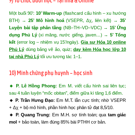
9) Tổ chức buổi học – Tại nhà & Online
Một buổi 90’:
10’ Warm-up
(flashcard cấu hình – xu hướng
BTH) →
25’ Mô hình hoá
(VSEPR, Δχ, liên kết) →
35’
Luyện bài tập phân tầng
(NB–TH–VD–VDC) →
15’ Ứng
dụng Phủ Lý
(xi măng, nước giếng, javen…) →
5’ Tổng
kết
(error log – nhiệm vụ 15’/ngày).
Gia sư Hóa 10 online
Phủ Lý
dùng bảng vẽ ảo, quiz;
dạy kèm Hóa học lớp 10
tại nhà Phủ Lý
tối ưu tương tác 1–1.
10) Minh chứng phụ huynh – học sinh
🔹 P. Lê Hồng Phong:
Em M. viết cấu hình sai liên tục;
sau 4 tuần luyện “mốc obitan”, điểm giữa kì tăng 1,6 điểm.
🔹 P. Trần Hưng Đạo:
Em M.T. lẫn cực tính; nhờ VSEPR
+ Δχ + bộ mô hình, phần hình học phân tử đạt 8,5/10.
🔹 P. Quang Trung:
Em M.H. sợ tính toán; qua
tam giác
mol
+ bảo toàn, làm đúng 85% bài PTHH cơ bản.