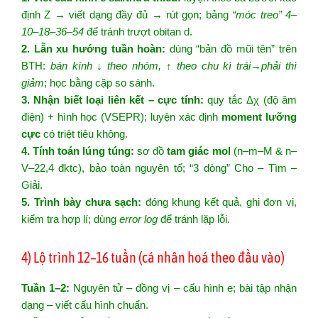
định Z → viết dạng đầy đủ → rút gọn; bảng
“móc treo” 4–
10–18–36–54
để tránh trượt obitan d.
2. Lẫn xu hướng tuần hoàn:
dùng “bản đồ mũi tên” trên
BTH:
bán kính ↓ theo nhóm, ↑ theo chu kì trái→phải thì
giảm
; học bằng cặp so sánh.
3. Nhận biết loại liên kết – cực tính:
quy tắc Δχ (độ âm
điện) + hình học (VSEPR); luyện xác định
moment lưỡng
cực
có triệt tiêu không.
4. Tính toán lúng túng:
sơ đồ
tam giác mol
(n–m–M & n–
V–22,4 đktc), bảo toàn nguyên tố; “3 dòng” Cho – Tìm –
Giải.
5. Trình bày chưa sạch:
đóng khung kết quả, ghi đơn vị,
kiểm tra hợp lí; dùng
error log
để tránh lặp lỗi.
4) Lộ trình 12–16 tuần (cá nhân hoá theo đầu vào)
Tuần 1–2:
Nguyên tử – đồng vị – cấu hình e; bài tập nhận
dạng – viết cấu hình chuẩn.