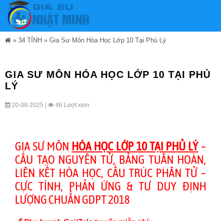
»
34 TỈNH
»
Gia Sư Môn Hóa Học Lớp 10 Tại Phủ Lý
GIA SƯ MÔN HÓA HỌC LỚP 10 TẠI PHỦ
LÝ
20-08-2025 |
46 Lượt xem
GIA SƯ MÔN
HÓA HỌC LỚP 10 TẠI PHỦ LÝ
–
CẤU TẠO NGUYÊN TỬ, BẢNG TUẦN HOÀN,
LIÊN KẾT HÓA HỌC, CẤU TRÚC PHÂN TỬ –
CỰC TÍNH, PHẢN ỨNG & TƯ DUY ĐỊNH
LƯỢNG CHUẨN GDPT 2018