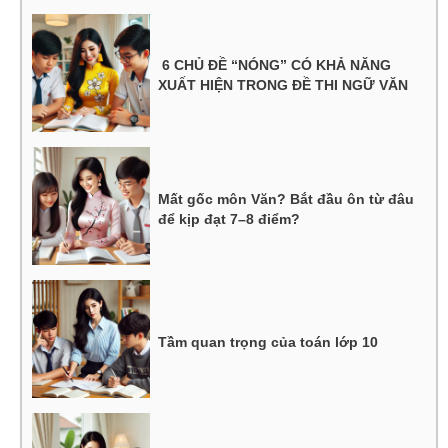
6 CHỦ ĐỀ “NÓNG” CÓ KHẢ NĂNG
XUẤT HIỆN TRONG ĐỀ THI NGỮ VĂN
Mất gốc môn Văn? Bắt đầu ôn từ đâu
để kịp đạt 7–8 điểm?
Tầm quan trọng của toán lớp 10