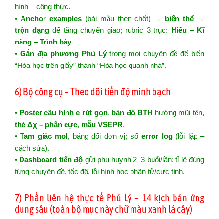
hình – công thức.
•
Anchor examples
(bài mẫu then chốt) →
biến thể
→
trộn dạng
để tăng chuyển giao; rubric 3 trục:
Hiểu
–
Kĩ
năng
–
Trình bày
.
•
Gắn địa phương Phủ Lý
trong mọi chuyên đề để biến
“Hóa học trên giấy” thành “Hóa học quanh nhà”.
6) Bộ công cụ – Theo dõi tiến độ minh bạch
•
Poster cấu hình e rút gọn
,
bản đồ BTH
hướng mũi tên,
thẻ Δχ – phân cực
,
mẫu VSEPR
.
•
Tam giác mol
, bảng đổi đơn vị; sổ
error log
(lỗi lặp –
cách sửa).
•
Dashboard tiến độ
gửi phụ huynh 2–3 buổi/lần: tỉ lệ đúng
từng chuyên đề, tốc độ, lỗi hình học phân tử/cực tính.
7) Phần liên hệ thực tế Phủ Lý – 14 kịch bản ứng
dụng sâu (toàn bộ mục này chữ màu xanh lá cây)