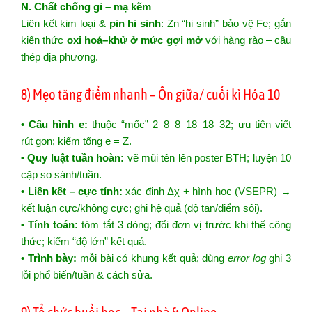
N. Chất chống gỉ – mạ kẽm
Liên kết kim loại &
pin hi sinh
: Zn “hi sinh” bảo vệ Fe; gắn
kiến thức
oxi hoá–khử ở mức gợi mở
với hàng rào – cầu
thép địa phương.
8) Mẹo tăng điểm nhanh – Ôn giữa/ cuối kì Hóa 10
• Cấu hình e:
thuộc “mốc” 2–8–8–18–18–32; ưu tiên viết
rút gọn; kiểm tổng e = Z.
• Quy luật tuần hoàn:
vẽ mũi tên lên poster BTH; luyện 10
cặp so sánh/tuần.
• Liên kết – cực tính:
xác định Δχ + hình học (VSEPR) →
kết luận cực/không cực; ghi hệ quả (độ tan/điểm sôi).
• Tính toán:
tóm tắt 3 dòng; đổi đơn vị trước khi thế công
thức; kiểm “độ lớn” kết quả.
• Trình bày:
mỗi bài có khung kết quả; dùng
error log
ghi 3
lỗi phổ biến/tuần & cách sửa.