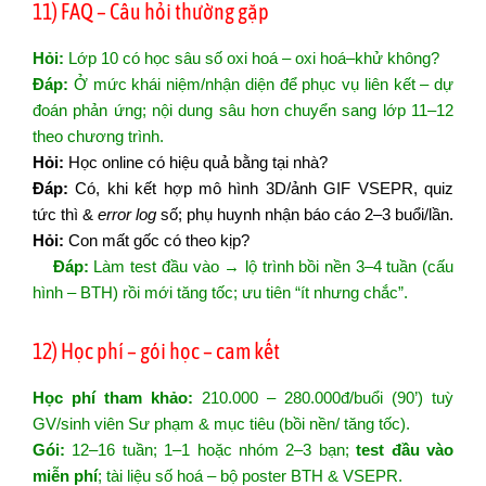
11) FAQ – Câu hỏi thường gặp
Hỏi:
Lớp 10 có học sâu số oxi hoá – oxi hoá–khử không?
Đáp:
Ở mức khái niệm/nhận diện để phục vụ liên kết – dự
đoán phản ứng; nội dung sâu hơn chuyển sang lớp 11–12
theo chương trình.
Hỏi:
Học online có hiệu quả bằng tại nhà?
Đáp:
Có, khi kết hợp mô hình 3D/ảnh GIF VSEPR, quiz
tức thì &
error log
số; phụ huynh nhận báo cáo 2–3 buổi/lần.
Hỏi:
Con mất gốc có theo kịp?
Đáp:
Làm test đầu vào → lộ trình bồi nền 3–4 tuần (cấu
hình – BTH) rồi mới tăng tốc; ưu tiên “ít nhưng chắc”.
12) Học phí – gói học – cam kết
Học phí tham khảo:
210.000 – 280.000đ/buổi (90’) tuỳ
GV/sinh viên Sư phạm & mục tiêu (bồi nền/ tăng tốc).
Gói:
12–16 tuần; 1–1 hoặc nhóm 2–3 bạn;
test đầu vào
miễn phí
; tài liệu số hoá – bộ poster BTH & VSEPR.