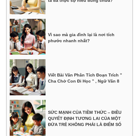
ta đã thực sự hiểu đúng chưa?
Vì sao mà gia đình lại là nơi tích
phước nhanh nhất?
Viết Bài Văn Phân Tích Đoạn Trích ”
Cha Chở Con Đi Học ” , Ngữ Văn 8
SỨC MẠNH CỦA TIỀM THỨC – ĐIỀU
QUYẾT ĐỊNH TƯƠNG LAI CỦA MỘT
ĐỨA TRẺ KHÔNG PHẢI LÀ ĐIỂM SỐ