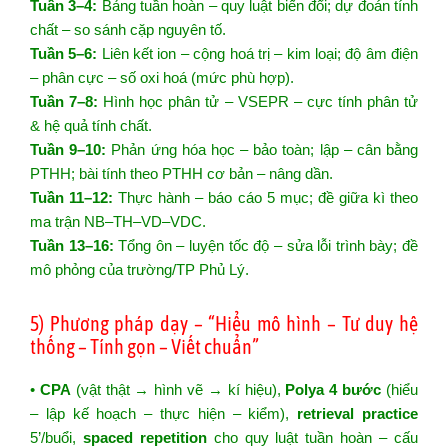
Tuần 3–4:
Bảng tuần hoàn – quy luật biến đổi; dự đoán tính
chất – so sánh cặp nguyên tố.
Tuần 5–6:
Liên kết ion – cộng hoá trị – kim loại; độ âm điện
– phân cực – số oxi hoá (mức phù hợp).
Tuần 7–8:
Hình học phân tử – VSEPR – cực tính phân tử
& hệ quả tính chất.
Tuần 9–10:
Phản ứng hóa học – bảo toàn; lập – cân bằng
PTHH; bài tính theo PTHH cơ bản – nâng dần.
Tuần 11–12:
Thực hành – báo cáo 5 mục; đề giữa kì theo
ma trận NB–TH–VD–VDC.
Tuần 13–16:
Tổng ôn – luyện tốc độ – sửa lỗi trình bày; đề
mô phỏng của trường/TP Phủ Lý.
5) Phương pháp dạy – “Hiểu mô hình – Tư duy hệ
thống – Tính gọn – Viết chuẩn”
•
CPA
(vật thật → hình vẽ → kí hiệu),
Polya 4 bước
(hiểu
– lập kế hoạch – thực hiện – kiểm),
retrieval practice
5’/buổi,
spaced repetition
cho quy luật tuần hoàn – cấu