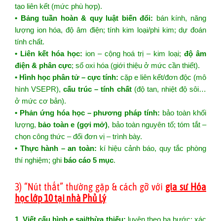
tạo liên kết (mức phù hợp).
• Bảng tuần hoàn & quy luật biến đổi:
bán kính, năng
lượng ion hóa, độ âm điện; tính kim loại/phi kim; dự đoán
tính chất.
• Liên kết hóa học:
ion – cộng hoá trị – kim loại;
độ âm
điện & phân cực
; số oxi hóa (giới thiệu ở mức cần thiết).
• Hình học phân tử – cực tính:
cặp e liên kết/đơn độc (mô
hình VSEPR),
cấu trúc – tính chất
(độ tan, nhiệt độ sôi…
ở mức cơ bản).
• Phản ứng hóa học – phương pháp tính:
bảo toàn khối
lượng,
bảo toàn e (gợi mở)
, bảo toàn nguyên tố; tóm tắt –
chọn công thức – đổi đơn vị – trình bày.
• Thực hành – an toàn:
kí hiệu cảnh báo, quy tắc phòng
thí nghiệm; ghi
báo cáo 5 mục
.
3) “Nút thắt” thường gặp & cách gỡ với
gia sư Hóa
học lớp 10 tại nhà Phủ Lý
1. Viết cấu hình e sai/thừa thiếu:
luyện theo ba bước: xác