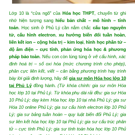
Lớp 10 là “cửa ngõ” của
Hóa học THPT
, chuyển từ ghi
nhớ hiện tượng sang
hiểu bản chất – mô hình – tính
toán
. Học sinh ở Phủ Lý cần nắm chắc
cấu tạo nguyên
tử, cấu hình electron
,
xu hướng biến đổi tuần hoàn
,
liên kết ion – cộng hóa trị – kim loại
,
hình học phân tử –
độ âm điện – cực tính
,
phản ứng hóa học & phương
pháp bảo toàn
. Nếu con còn lúng túng ở
vẽ cấu hình
,
xác
định hoá trị – số oxi hóa (mức chương trình cho phép)
,
phân cực liên kết
,
viết – cân bằng phương trình
hay
trình
bày lời giải định lượng
, hãy để
gia sư môn Hóa học lớp 10
tại Phủ Lý
đồng hành.
(Từ khóa chính: gia sư môn Hóa
học lớp 10 tại Phủ Lý. Từ khóa phụ dài rải đều: gia sư Hóa
10 Phủ Lý; dạy kèm Hóa học lớp 10 tại nhà Phủ Lý; gia sư
Hóa 10 online Phủ Lý; gia sư cấu hình electron lớp 10 Phủ
Lý; gia sư bảng tuần hoàn – quy luật biến đổi Phủ Lý; gia
sư liên kết hóa học lớp 10 tại Phủ Lý; gia sư cấu trúc phân
tử – cực tính Phủ Lý; gia sư tính toán hóa học lớp 10 Phủ