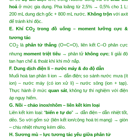
hoá
ở mức gia dụng. Pha loãng từ 2,5% → 0,5% cho 1 L:
200 mL dung dịch gốc + 800 mL nước.
Không trộn
với axit
để tránh khí độc.
E. Khí CO
trong đồ uống – moment lưỡng cực &
2
tương tác
CO
là
phân tử thẳng
(O=C=O), liên kết C–O phân cực
2
nhưng
moment triệt tiêu
→ phân tử
không cực
; lí giải độ
tan hạn chế & thoát khí khi mở nắp.
F. Dung dịch điện li – nước máy & đo độ dẫn
Muối hoà tan phân li ion → dẫn điện; so sánh nước mưa (ít
ion) – nước máy (có ion xử lí) – nước sông (ion + tạp).
Thực hành ở mức
quan sát
, không tự thí nghiệm với điện
áp nguy hiểm.
G. Nồi – chảo inox/nhôm – liên kết kim loại
Liên kết kim loại: “
biển e tự do
” → dẫn điện – dẫn nhiệt tốt,
dẻo. So với gốm sứ (liên kết ion/cộng hoá trị mạng) → giòn
– chịu nhiệt nhưng kém dẻo.
H. Sương mù – lực tương tác yếu giữa phân tử