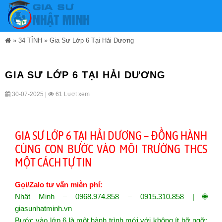
»
34 TỈNH
»
Gia Sư Lớp 6 Tại Hải Dương
GIA SƯ LỚP 6 TẠI HẢI DƯƠNG
30-07-2025 |
61 Lượt xem
GIA SƯ LỚP 6 TẠI HẢI DƯƠNG – ĐỒNG HÀNH
CÙNG CON BƯỚC VÀO MÔI TRƯỜNG THCS
MỘT CÁCH TỰ TIN
Gọi/Zalo tư vấn miễn phí:
Nhật Minh – 0968.974.858 – 0915.310.858 | 🌐
giasunhatminh.vn
Bước vào lớp 6 là một hành trình mới với không ít bỡ ngỡ: