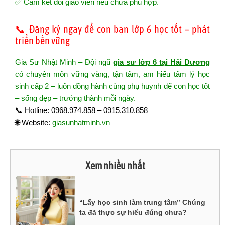
✅ Cam kết đổi giáo viên nếu chưa phù hợp.
📞 Đăng ký ngay để con bạn lớp 6 học tốt – phát
triển bền vững
Gia Sư Nhật Minh – Đội ngũ
gia sư lớp 6 tại Hải Dương
có chuyên môn vững vàng, tận tâm, am hiểu tâm lý học
sinh cấp 2 – luôn đồng hành cùng phụ huynh để con học tốt
– sống đẹp – trưởng thành mỗi ngày.
📞 Hotline: 0968.974.858 – 0915.310.858
🌐 Website:
giasunhatminh.vn
Xem nhiều nhất
“Lấy học sinh làm trung tâm” Chúng
ta đã thực sự hiểu đúng chưa?