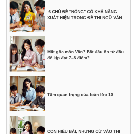
6 CHỦ ĐỀ “NÓNG” CÓ KHẢ NĂNG
XUẤT HIỆN TRONG ĐỀ THI NGỮ VĂN
Mất gốc môn Văn? Bắt đầu ôn từ đâu
để kịp đạt 7–8 điểm?
Tầm quan trọng của toán lớp 10
CON HIỂU BÀI, NHƯNG CỨ VÀO THI