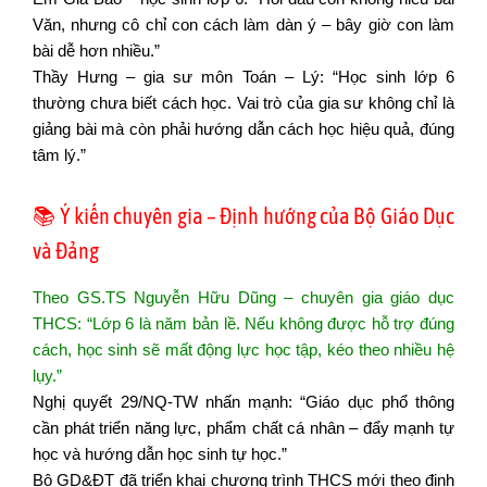
Văn, nhưng cô chỉ con cách làm dàn ý – bây giờ con làm
bài dễ hơn nhiều.”
Thầy Hưng – gia sư môn Toán – Lý: “Học sinh lớp 6
thường chưa biết cách học. Vai trò của gia sư không chỉ là
giảng bài mà còn phải hướng dẫn cách học hiệu quả, đúng
tâm lý.”
📚 Ý kiến chuyên gia – Định hướng của Bộ Giáo Dục
và Đảng
Theo GS.TS Nguyễn Hữu Dũng – chuyên gia giáo dục
THCS: “Lớp 6 là năm bản lề. Nếu không được hỗ trợ đúng
cách, học sinh sẽ mất động lực học tập, kéo theo nhiều hệ
lụy.”
Nghị quyết 29/NQ-TW nhấn mạnh: “Giáo dục phổ thông
cần phát triển năng lực, phẩm chất cá nhân – đẩy mạnh tự
học và hướng dẫn học sinh tự học.”
Bộ GD&ĐT đã triển khai chương trình THCS mới theo định