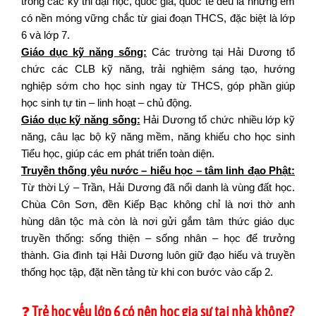
trong các kỳ thi đại học, quốc gia, quốc tế đều là những em
có nền móng vững chắc từ giai đoạn THCS, đặc biệt là lớp
6 và lớp 7.
Giáo dục kỹ năng sống:
Các trường tại Hải Dương tổ
chức các CLB kỹ năng, trải nghiệm sáng tạo, hướng
nghiệp sớm cho học sinh ngay từ THCS, góp phần giúp
học sinh tự tin – linh hoạt – chủ động.
Giáo
dục kỹ
năng
sống:
Hải
Dương
tổ
chức
nhiều
lớp kỹ
năng
, câu lạc
bộ
kỹ năng
mềm
, năng khiếu
ch
o học
sinh
Tiểu học,
giúp
các
em
phát
triển
toàn
diện
.
Truyền thống yêu nước – hiếu học – tâm linh đạo Phật:
Từ thời Lý – Trần, Hải Dương đã nổi danh là vùng đất học.
Chùa Côn Sơn, đền Kiếp Bạc không chỉ là nơi thờ anh
hùng dân tộc mà còn là nơi gửi gắm tâm thức giáo dục
truyền thống: sống thiện – sống nhân – học để trưởng
thành. Gia đình tại Hải Dương luôn giữ đạo hiếu và truyền
thống học tập, đặt nền tảng từ khi con bước vào cấp 2.
❓
Trẻ học yếu lớp 6 có nên học gia sư tại nhà không?