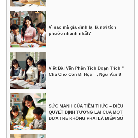
Vì sao mà gia đình lại là nơi tích
phước nhanh nhất?
Viết Bài Văn Phân Tích Đoạn Trích ”
Cha Chở Con Đi Học ” , Ngữ Văn 8
SỨC MẠNH CỦA TIỀM THỨC – ĐIỀU
QUYẾT ĐỊNH TƯƠNG LAI CỦA MỘT
ĐỨA TRẺ KHÔNG PHẢI LÀ ĐIỂM SỐ