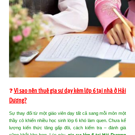
❓
Vì sao nên thuê gia sư dạy kèm lớp 6 tại nhà ở Hải
Dương?
Sự thay đổi từ một giáo viên dạy tất cả sang mỗi môn một
thầy cô khiến nhiều học sinh lớp 6 khó làm quen. Chưa kể
lượng kiến thức tăng gấp đôi, cách kiểm tra – đánh giá
cũng khắt khe hơn. Lúc này,
gia sư lớp 6 tại Hải Dương