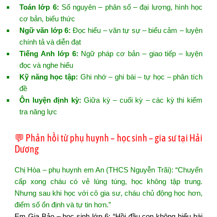
Toán lớp 6:
Số nguyên – phân số – đại lượng, hình học
cơ bản, biểu thức
Ngữ văn lớp 6:
Đọc hiểu – văn tự sự – biểu cảm – luyện
chính tả và diễn đạt
Tiếng Anh lớp 6:
Ngữ pháp cơ bản – giao tiếp – luyện
đọc và nghe hiểu
Kỹ năng học tập:
Ghi nhớ – ghi bài – tự học – phân tích
đề
Ôn luyện định kỳ:
Giữa kỳ – cuối kỳ – các kỳ thi kiểm
tra năng lực
💬 Phản hồi từ phụ huynh – học sinh – gia sư tại Hải
Dương
Chị Hòa – phụ huynh em An (THCS Nguyễn Trãi): “Chuyển
cấp xong cháu có vẻ lúng túng, học không tập trung.
Nhưng sau khi học với cô gia sư, cháu chủ động học hơn,
điểm số ổn định và tự tin hơn.”
Em Gia Bảo – học sinh lớp 6: “Hồi đầu con không hiểu bài