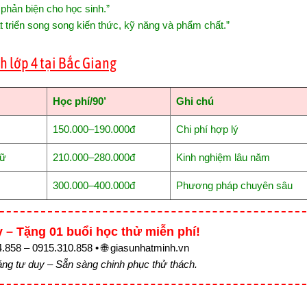
 phản biện cho học sinh.”
t triển song song kiến thức, kỹ năng và phẩm chất.”
h lớp 4 tại Bắc Giang
Học phí/90’
Ghi chú
150.000–190.000đ
Chi phí hợp lý
hữ
210.000–280.000đ
Kinh nghiệm lâu năm
300.000–400.000đ
Phương pháp chuyên sâu
 – Tặng 01 buổi học thử miễn phí!
4.858 – 0915.310.858 • 🌐 giasunhatminh.vn
ng tư duy – Sẵn sàng chinh phục thử thách.