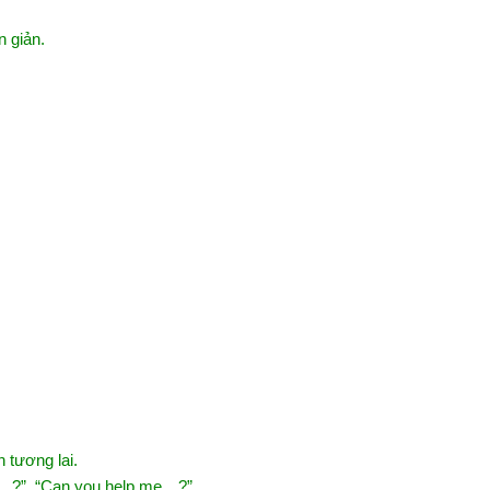
n giản.
 tương lai.
do…?”, “Can you help me…?”