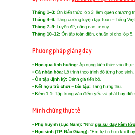
Tháng 1–3:
Ôn kiến thức lớp 3, làm quen chương tr
Tháng 4–6:
Tăng cường luyện tập Toán – Tiếng Việt
Tháng 7–9:
Luyện đề, nâng cao tư duy.
Tháng 10–12:
Ôn tập toàn diện, chuẩn bị cho lớp 5.
Phương pháp giảng dạy
•
Học qua tình huống:
Áp dụng kiến thức vào thực 
•
Cá nhân hóa:
Lộ trình theo trình độ từng học sinh.
•
Ôn tập định kỳ:
Đánh giá tiến bộ.
•
Kết hợp trò chơi – bài tập:
Tăng hứng thú.
•
Kèm 1-1:
Tập trung vào điểm yếu và phát huy điể
Minh chứng thực tế
•
Phụ huynh (Lục Nam):
“Nhờ
gia sư dạy kèm lớp
•
Học sinh (TP. Bắc Giang):
“Em tự tin hơn khi thuy