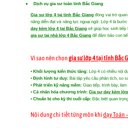
Dịch vụ gia sư toàn tỉnh Bắc Giang
Gia sư lớp 4 tại tỉnh Bắc Giang
đóng vai trò quan 
năng diễn đạt và năng lực ngoại ngữ. Lớp 4 là bướ
dạy kèm lớp 4 tại Bắc Giang
sẽ giúp học sinh tiếp 
gia sư tại nhà lớp 4 Bắc Giang
để đảm bảo con tiế
Vì sao nên chọn
gia sư lớp 4 tại tỉnh Bắc 
•
Khối lượng kiến thức tăng:
Lớp 4 có nhiều nội d
•
Định hình tư duy:
Bài tập yêu cầu phân tích, so s
•
Phát triển kỹ năng mềm:
Giao tiếp, trình bày, là
•
Cá nhân hóa chương trình:
Gia sư dạy kèm lớp
•
Chuẩn bị cho kỳ thi cuối cấp:
Đặc biệt quan trọng
Nội dung chi tiết từng môn khi
dạy Toán –