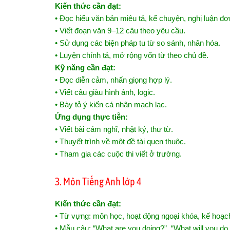
Kiến thức cần đạt:
• Đọc hiểu văn bản miêu tả, kể chuyện, nghị luận đơ
• Viết đoạn văn 9–12 câu theo yêu cầu.
• Sử dụng các biện pháp tu từ so sánh, nhân hóa.
• Luyện chính tả, mở rộng vốn từ theo chủ đề.
Kỹ năng cần đạt:
• Đọc diễn cảm, nhấn giọng hợp lý.
• Viết câu giàu hình ảnh, logic.
• Bày tỏ ý kiến cá nhân mạch lạc.
Ứng dụng thực tiễn:
• Viết bài cảm nghĩ, nhật ký, thư từ.
• Thuyết trình về một đề tài quen thuộc.
• Tham gia các cuộc thi viết ở trường.
3. Môn Tiếng Anh lớp 4
Kiến thức cần đạt:
• Từ vựng: môn học, hoạt động ngoại khóa, kế hoạch
• Mẫu câu: “What are you doing?”, “What will you 