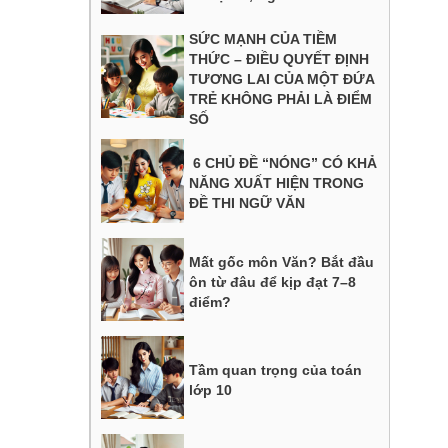
SỨC MẠNH CỦA TIỀM
THỨC – ĐIỀU QUYẾT ĐỊNH
TƯƠNG LAI CỦA MỘT ĐỨA
TRẺ KHÔNG PHẢI LÀ ĐIỂM
SỐ
6 CHỦ ĐỀ “NÓNG” CÓ KHẢ
NĂNG XUẤT HIỆN TRONG
ĐỀ THI NGỮ VĂN
Mất gốc môn Văn? Bắt đầu
ôn từ đâu để kịp đạt 7–8
điểm?
Tầm quan trọng của toán
lớp 10