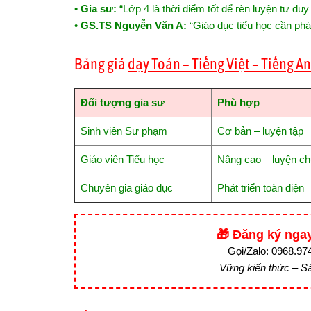
•
Gia sư:
“Lớp 4 là thời điểm tốt để rèn luyện tư duy
•
GS.TS Nguyễn Văn A:
“Giáo dục tiểu học cần phá
Bảng giá
dạy Toán – Tiếng Việt – Tiếng An
Đối tượng gia sư
Phù hợp
Sinh viên Sư phạm
Cơ bản – luyện tập
Giáo viên Tiểu học
Nâng cao – luyện c
Chuyên gia giáo dục
Phát triển toàn diện
🎁 Đăng ký ngay
Gọi/Zalo: 0968.97
Vững kiến thức – Sá