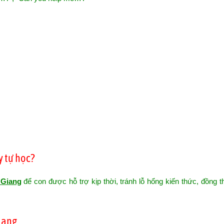
 tự học?
 Giang
để con được hỗ trợ kịp thời, tránh lỗ hổng kiến thức, đồng t
Giang