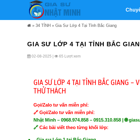
Chuy
»
34 TỈNH
»
Gia Sư Lớp 4 Tại Tỉnh Bắc Giang
GIA SƯ LỚP 4 TẠI TỈNH BẮC GIA
02-08-2025 |
65 Lượt xem
GIA SƯ LỚP 4 TẠI TỈNH BẮC GIANG –
THỬ THÁCH
Gọi/Zalo tư vấn miễn phí:
🔗
Gọi/Zalo tư vấn miễn phí:
Nhật Minh – 0968.974.858 – 0915.310.858 | 🌐
gias
🔗
Các bài viết theo từng khối lớp:
Gia sư Lớp 1 tại Bắc Giang