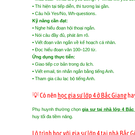
• Thì hiện tại tiếp diễn, thì tương lai gần.
• Câu hỏi Yes/No, Wh-questions.
Kỹ năng cần đạt:
• Nghe hiểu đoạn hội thoại ngắn.
• Nói câu đầy đủ, phát âm rõ.
• Viết đoạn văn ngắn về kế hoạch cá nhân.
• Đọc hiểu đoạn văn 100–120 từ.
Ứng dụng thực tiễn:
• Giao tiếp cơ bản trong du lịch.
• Viết email, tin nhắn ngắn bằng tiếng Anh.
• Tham gia câu lạc bộ tiếng Anh.
💡 Có nên
học gia sư lớp 4 ở Bắc Giang
hay
Phụ huynh thường chọn
gia sư tại nhà lớp 4 Bắc
huy tối đa tiềm năng.
Lộ trình học với
gia sư lớp 4 tại nhà Bắc 