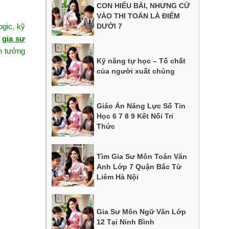
CON HIỂU BÀI, NHƯNG CỨ
VÀO THI TOÁN LÀ ĐIỂM
DƯỚI 7
ogic, kỹ
n
gia sư
in tưởng
Kỹ năng tự học – Tố chất
của người xuất chúng
Giáo Án Năng Lực Số Tin
Học 6 7 8 9 Kết Nối Tri
Thức
Tìm Gia Sư Môn Toán Văn
Anh Lớp 7 Quận Bắc Từ
Liêm Hà Nội
Gia Sư Môn Ngữ Văn Lớp
12 Tại Ninh Bình