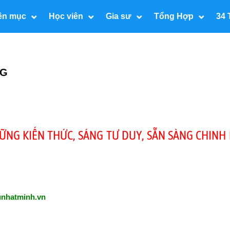
ên mục
Học viên
Gia sư
Tổng Hợp
34 
NG
 VỮNG KIẾN THỨC, SÁNG TƯ DUY, SẴN SÀNG CHINH
unhatminh.vn