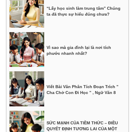
“Lấy học sinh làm trung tâm” Chúng
ta đã thực sự hiểu đúng chưa?
Vì sao mà gia đình lại là nơi tích
phước nhanh nhất?
Viết Bài Văn Phân Tích Đoạn Trích ”
Cha Chở Con Đi Học ” , Ngữ Văn 8
SỨC MẠNH CỦA TIỀM THỨC – ĐIỀU
QUYẾT ĐỊNH TƯƠNG LAI CỦA MỘT