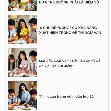
ĐỨA TRẺ KHÔNG PHẢI LÀ ĐIỂM SỐ
6 CHỦ ĐỀ “NÓNG” CÓ KHẢ NĂNG
XUẤT HIỆN TRONG ĐỀ THI NGỮ VĂN
Mất gốc môn Văn? Bắt đầu ôn từ đâu
để kịp đạt 7–8 điểm?
Tầm quan trọng của toán lớp 10