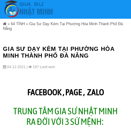
»
64 TỈNH
»
Gia Sư Dạy Kèm Tại Phường Hòa Minh Thành Phố Đà
Nẵng
GIA SƯ DẠY KÈM TẠI PHƯỜNG HÒA
MINH THÀNH PHỐ ĐÀ NẴNG
04-12-2021 |
187 Lượt xem
FACEBOOK ,
PAGE
,
ZALO
TRUNG TÂM GIA SƯ NHẬT MINH
RA ĐỜI VỚI 3 SỨ MỆNH: