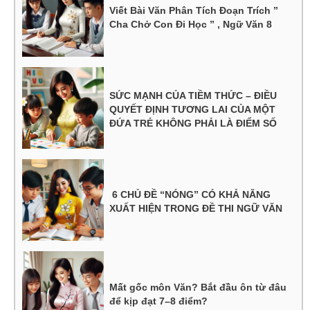
Viết Bài Văn Phân Tích Đoạn Trích ”
Cha Chở Con Đi Học ” , Ngữ Văn 8
SỨC MẠNH CỦA TIỀM THỨC – ĐIỀU
QUYẾT ĐỊNH TƯƠNG LAI CỦA MỘT
ĐỨA TRẺ KHÔNG PHẢI LÀ ĐIỂM SỐ
6 CHỦ ĐỀ “NÓNG” CÓ KHẢ NĂNG
XUẤT HIỆN TRONG ĐỀ THI NGỮ VĂN
Mất gốc môn Văn? Bắt đầu ôn từ đâu
để kịp đạt 7–8 điểm?