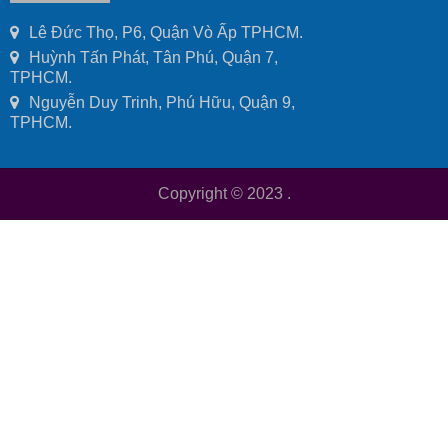
Lê Đức Thọ, P6, Quận Vò Ấp TPHCM.
Huỳnh Tấn Phát, Tân Phú, Quận 7,
TPHCM.
Nguyễn Duy Trinh, Phú Hữu, Quận 9,
TPHCM.
Copyright © 2023
.