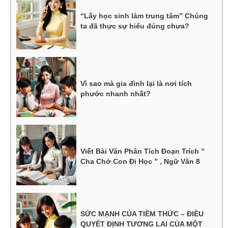
“Lấy học sinh làm trung tâm” Chúng
ta đã thực sự hiểu đúng chưa?
Vì sao mà gia đình lại là nơi tích
phước nhanh nhất?
Viết Bài Văn Phân Tích Đoạn Trích ”
Cha Chở Con Đi Học ” , Ngữ Văn 8
SỨC MẠNH CỦA TIỀM THỨC – ĐIỀU
QUYẾT ĐỊNH TƯƠNG LAI CỦA MỘT