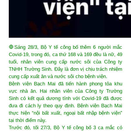
🛑Sáng 28/3, Bộ Y tế công bố thêm 6 người mắc
Covid-19, trong đó, ca thứ 168 và 169 đều là nữ, 49
tuổi, nhân viên cung cấp nước sôi của Công ty
TNHH Trường Sinh. Đây là đơn vị chịu trách nhiệm
cung cấp xuất ăn và nước sôi cho bệnh viện.
Bệnh viện Bạch Mai đã tiến hành phong tỏa khu
vực nhà ăn. Hai nhân viên của Công ty Trường
Sinh có kết quả dương tính với Covid-19 đã được
đưa đi cách ly theo quy định. Bệnh viện Bạch Mai
thực hiện “nội bất xuất, ngoại bất nhập bệnh viện”
tại thời điểm này.
Trước đó, tối 27/3, Bộ Y tế công bố 3 ca mắc có