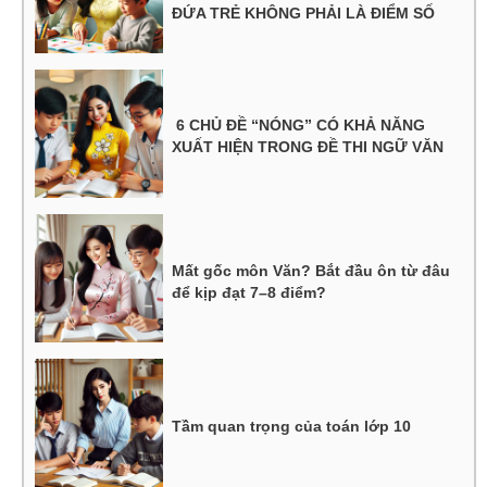
ĐỨA TRẺ KHÔNG PHẢI LÀ ĐIỂM SỐ
6 CHỦ ĐỀ “NÓNG” CÓ KHẢ NĂNG
XUẤT HIỆN TRONG ĐỀ THI NGỮ VĂN
Mất gốc môn Văn? Bắt đầu ôn từ đâu
để kịp đạt 7–8 điểm?
Tầm quan trọng của toán lớp 10