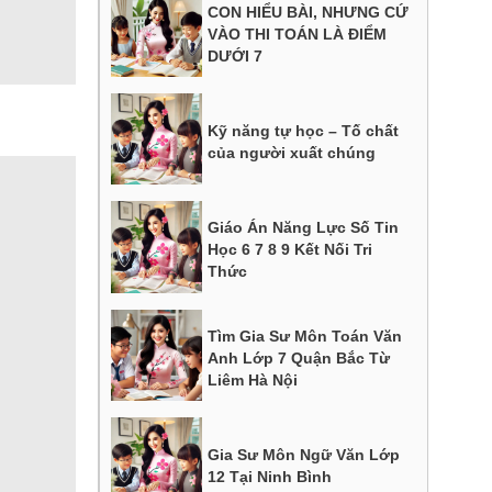
CON HIỂU BÀI, NHƯNG CỨ
VÀO THI TOÁN LÀ ĐIỂM
DƯỚI 7
Kỹ năng tự học – Tố chất
của người xuất chúng
Giáo Án Năng Lực Số Tin
Học 6 7 8 9 Kết Nối Tri
Thức
Tìm Gia Sư Môn Toán Văn
Anh Lớp 7 Quận Bắc Từ
Liêm Hà Nội
Gia Sư Môn Ngữ Văn Lớp
12 Tại Ninh Bình