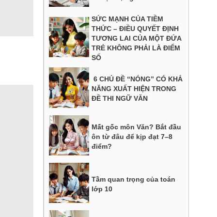
SỨC MẠNH CỦA TIỀM
THỨC – ĐIỀU QUYẾT ĐỊNH
TƯƠNG LAI CỦA MỘT ĐỨA
TRẺ KHÔNG PHẢI LÀ ĐIỂM
SỐ
6 CHỦ ĐỀ “NÓNG” CÓ KHẢ
NĂNG XUẤT HIỆN TRONG
ĐỀ THI NGỮ VĂN
Mất gốc môn Văn? Bắt đầu
ôn từ đâu để kịp đạt 7–8
điểm?
Tầm quan trọng của toán
lớp 10