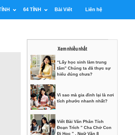
TỈNH
64 TỈNH
Bài Viết
Liên hệ
Xem nhiều nhất
“Lấy học sinh làm trung
tâm” Chúng ta đã thực sự
hiểu đúng chưa?
Vì sao mà gia đình lại là nơi
tích phước nhanh nhất?
Viết Bài Văn Phân Tích
Đoạn Trích ” Cha Chở Con
Đi Học ” , Ngữ Văn 8