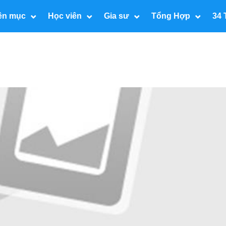
ên mục
Học viên
Gia sư
Tổng Hợp
34 