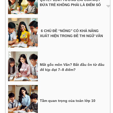
ĐỨA TRẺ KHÔNG PHẢI LÀ ĐIỂM SỐ
6 CHỦ ĐỀ “NÓNG” CÓ KHẢ NĂNG
XUẤT HIỆN TRONG ĐỀ THI NGỮ VĂN
Mất gốc môn Văn? Bắt đầu ôn từ đâu
để kịp đạt 7–8 điểm?
Tầm quan trọng của toán lớp 10