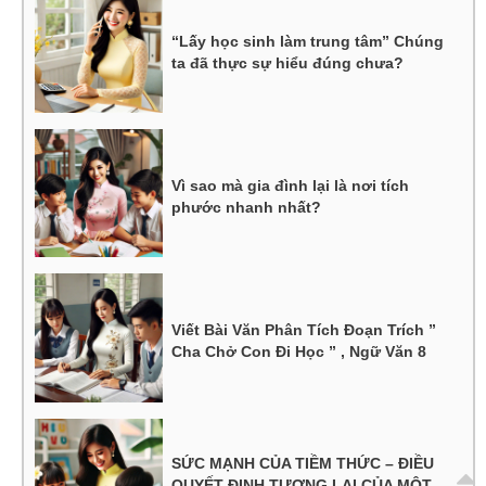
“Lấy học sinh làm trung tâm” Chúng
ta đã thực sự hiểu đúng chưa?
Vì sao mà gia đình lại là nơi tích
phước nhanh nhất?
Viết Bài Văn Phân Tích Đoạn Trích ”
Cha Chở Con Đi Học ” , Ngữ Văn 8
SỨC MẠNH CỦA TIỀM THỨC – ĐIỀU
QUYẾT ĐỊNH TƯƠNG LAI CỦA MỘT