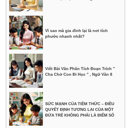
Vì sao mà gia đình lại là nơi tích
phước nhanh nhất?
Viết Bài Văn Phân Tích Đoạn Trích ”
Cha Chở Con Đi Học ” , Ngữ Văn 8
SỨC MẠNH CỦA TIỀM THỨC – ĐIỀU
QUYẾT ĐỊNH TƯƠNG LAI CỦA MỘT
ĐỨA TRẺ KHÔNG PHẢI LÀ ĐIỂM SỐ