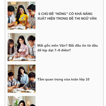
6 CHỦ ĐỀ “NÓNG” CÓ KHẢ NĂNG
XUẤT HIỆN TRONG ĐỀ THI NGỮ VĂN
Mất gốc môn Văn? Bắt đầu ôn từ đâu
để kịp đạt 7–8 điểm?
Tầm quan trọng của toán lớp 10