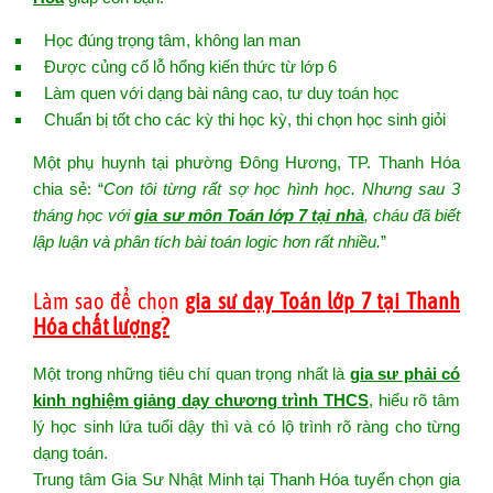
Học đúng trọng tâm, không lan man
Được củng cố lỗ hổng kiến thức từ lớp 6
Làm quen với dạng bài nâng cao, tư duy toán học
Chuẩn bị tốt cho các kỳ thi học kỳ, thi chọn học sinh giỏi
Một phụ huynh tại phường Đông Hương, TP. Thanh Hóa
chia sẻ: “
Con tôi từng rất sợ học hình học. Nhưng sau 3
tháng học với
gia sư môn Toán lớp 7 tại nhà
, cháu đã biết
lập luận và phân tích bài toán logic hơn rất nhiều.
”
Làm sao để chọn
gia sư dạy Toán lớp 7 tại Thanh
Hóa chất lượng?
Một trong những tiêu chí quan trọng nhất là
gia sư phải có
kinh nghiệm giảng dạy chương trình THCS
, hiểu rõ tâm
lý học sinh lứa tuổi dậy thì và có lộ trình rõ ràng cho từng
dạng toán.
Trung tâm Gia Sư Nhật Minh tại Thanh Hóa tuyển chọn gia