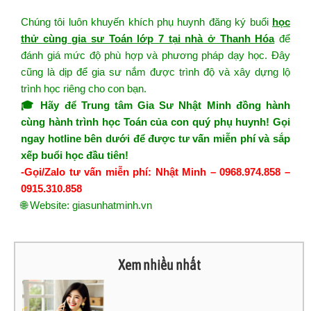
Chúng tôi luôn khuyến khích phụ huynh đăng ký buổi
học
thử cùng gia sư Toán lớp 7 tại nhà ở Thanh Hóa
để
đánh giá mức độ phù hợp và phương pháp dạy học. Đây
cũng là dịp để gia sư nắm được trình độ và xây dựng lộ
trình học riêng cho con bạn.
🎓 Hãy để Trung tâm Gia Sư Nhật Minh đồng hành
cùng hành trình học Toán của con quý phụ huynh! Gọi
ngay hotline bên dưới để được tư vấn miễn phí và sắp
xếp buổi học đầu tiên!
-Gọi/Zalo tư vấn miễn phí: Nhật Minh – 0968.974.858 –
0915.310.858
🌐 Website:
giasunhatminh.vn
Xem nhiều nhất