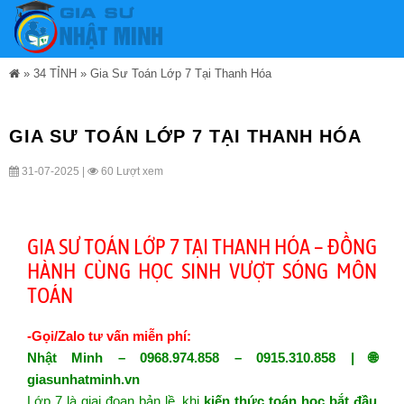
»
34 TỈNH
»
Gia Sư Toán Lớp 7 Tại Thanh Hóa
GIA SƯ TOÁN LỚP 7 TẠI THANH HÓA
31-07-2025 |
60 Lượt xem
GIA SƯ TOÁN LỚP 7 TẠI THANH HÓA – ĐỒNG
HÀNH CÙNG HỌC SINH VƯỢT SÓNG MÔN
TOÁN
-Gọi/Zalo tư vấn miễn phí:
Nhật Minh – 0968.974.858 – 0915.310.858 | 🌐
giasunhatminh.vn
Lớp 7 là giai đoạn bản lề, khi
kiến thức toán học bắt đầu