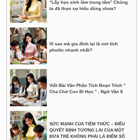
“Lấy học sinh làm trung tâm” Chúng
ta đã thực sự hiểu đúng chưa?
Vì sao mà gia đình lại là nơi tích
phước nhanh nhất?
Viết Bài Văn Phân Tích Đoạn Trích ”
Cha Chở Con Đi Học ” , Ngữ Văn 8
SỨC MẠNH CỦA TIỀM THỨC – ĐIỀU
QUYẾT ĐỊNH TƯƠNG LAI CỦA MỘT
ĐỨA TRẺ KHÔNG PHẢI LÀ ĐIỂM SỐ