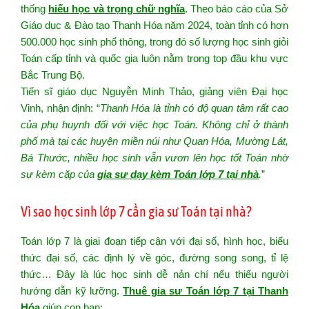
thống
hiếu học và trọng chữ nghĩa
. Theo báo cáo của Sở
Giáo dục & Đào tạo Thanh Hóa năm 2024, toàn tỉnh có hơn
500.000 học sinh phổ thông, trong đó số lượng học sinh giỏi
Toán cấp tỉnh và quốc gia luôn nằm trong top đầu khu vực
Bắc Trung Bộ.
Tiến sĩ giáo dục Nguyễn Minh Thảo, giảng viên Đại học
Vinh, nhận định: “
Thanh Hóa là tỉnh có độ quan tâm rất cao
của phụ huynh đối với việc học Toán. Không chỉ ở thành
phố mà tại các huyện miền núi như Quan Hóa, Mường Lát,
Bá Thước, nhiều học sinh vẫn vươn lên học tốt Toán nhờ
sự kèm cặp của
gia sư dạy kèm Toán lớp 7 tại nhà
.
”
Vì sao học sinh lớp 7 cần gia sư Toán tại nhà?
Toán lớp 7 là giai đoạn tiếp cận với đại số, hình học, biểu
thức đại số, các định lý về góc, đường song song, tỉ lệ
thức… Đây là lúc học sinh dễ nản chí nếu thiếu người
hướng dẫn kỹ lưỡng.
Thuê gia sư Toán lớp 7 tại Thanh
Hóa
giúp con bạn: