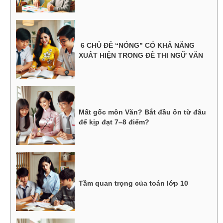
6 CHỦ ĐỀ “NÓNG” CÓ KHẢ NĂNG
XUẤT HIỆN TRONG ĐỀ THI NGỮ VĂN
Mất gốc môn Văn? Bắt đầu ôn từ đâu
để kịp đạt 7–8 điểm?
Tầm quan trọng của toán lớp 10