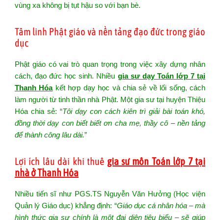
vùng xa không bị tụt hậu so với bạn bè.
Tâm linh Phật giáo và nền tảng đạo đức trong giáo
dục
Phật giáo có vai trò quan trọng trong việc xây dựng nhân
cách, đạo đức học sinh. Nhiều
gia sư dạy Toán lớp 7 tại
Thanh Hóa
kết hợp dạy học và chia sẻ về lối sống, cách
làm người từ tinh thần nhà Phật. Một gia sư tại huyện Thiệu
Hóa chia sẻ: “
Tôi dạy con cách kiên trì giải bài toán khó,
đồng thời dạy con biết biết ơn cha mẹ, thầy cô – nền tảng
để thành công lâu dài.
”
Lợi ích lâu dài khi thuê
gia sư môn Toán lớp 7 tại
nhà ở Thanh Hóa
Nhiều tiến sĩ như PGS.TS Nguyễn Văn Hưởng (Học viện
Quản lý Giáo dục) khẳng định: “
Giáo dục cá nhân hóa – mà
hình thức gia sư chính là một đại diện tiêu biểu – sẽ giúp