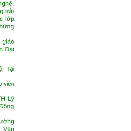
nghệ,
 trải
c lớp
Chứng
 giáo
n Đại
i Tại
o viên
TH Lý
 Đông
rường
n Văn