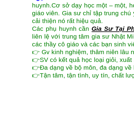
huynh.Cơ sở dạy học một – một, h
giáo viên. Gia sư chỉ tập trung ch
cải thiện nó rất hiệu quả.
Các phụ huynh cần
Gia Sư Tại 
liên lệ với trung tâm gia sư Nhật M
các thầy cô giáo và các bạn sinh vi
👉 Gv kinh nghiệm, thâm niên lâu 
👉SV có kết quả học loại giỏi, xuấ
👉Đa dạng về bộ môn, đa dạng về 
👉Tận tâm, tận tình, uy tín, chất l