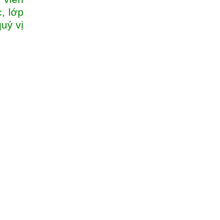
, lớp
uý vị