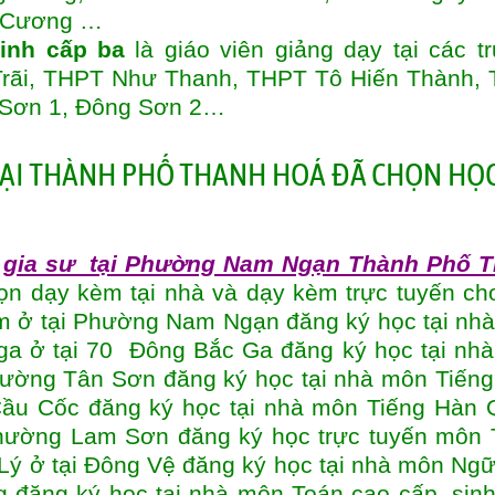
g Cương …
inh cấp ba
là giáo viên giảng dạy tại các t
ãi, THPT Như Thanh, THPT Tô Hiến Thành,
 Sơn 1, Đông Sơn 2…
TẠI THÀNH PHỐ THANH HOÁ ĐÃ CHỌN HỌC
ũ
gia sư tại Phường Nam Ngạn Thành Phố 
n dạy kèm tại nhà và dạy kèm trực tuyến ch
 ở tại Phường Nam Ngạn đăng ký học tại nh
 Nga ở tại 70 Đông Bắc Ga đăng ký học tại nh
phường Tân Sơn đăng ký học tại nhà môn Tiếng
 Cầu Cốc đăng ký học tại nhà môn Tiếng Hàn 
phường Lam Sơn đăng ký học trực tuyến môn 
 Lý ở tại Đông Vệ đăng ký học tại nhà môn Ngữ
g đăng ký học tại nhà môn Toán cao cấp, sinh