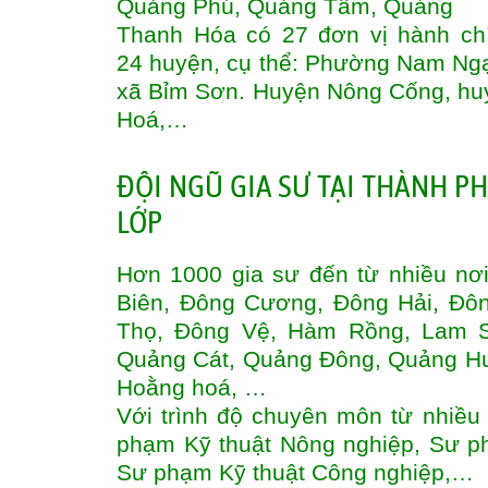
Quảng Phú, Quảng Tâm, Quảng
Thanh Hóa có 27 đơn vị hành chí
24 huyện, cụ thể: Phường Nam Ng
xã Bỉm Sơn. Huyện Nông Cống, h
Hoá,…
ĐỘI NGŨ GIA SƯ TẠI THÀNH 
LỚP
Hơn 1000 gia sư đến từ nhiều nơ
Biên, Đông Cương, Đông Hải, Đô
Thọ, Đông Vệ, Hàm Rồng, Lam S
Quảng Cát, Quảng Đông, Quảng Hư
Hoằng hoá, …
Với trình độ chuyên môn từ nhi
phạm Kỹ thuật Nông nghiệp, Sư p
Sư phạm Kỹ thuật Công nghiệp,…