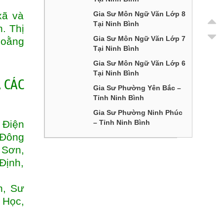
xã và
Gia Sư Môn Ngữ Văn Lớp 8
Tại Ninh Bình
. Thị
Gia Sư Môn Ngữ Văn Lớp 7
Hoằng
Tại Ninh Bình
Gia Sư Môn Ngữ Văn Lớp 6
Tại Ninh Bình
 CÁC
Gia Sư Phường Yên Bắc –
Tỉnh Ninh Bình
Gia Sư Phường Ninh Phúc
 Điện
– Tỉnh Ninh Bình
 Đông
 Sơn,
Định,
n, Sư
 Học,