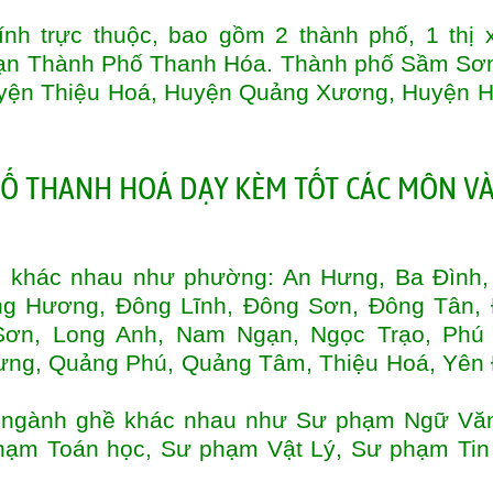
nh trực thuộc, bao gồm 2 thành phố, 1 thị 
ạn Thành Phố Thanh Hóa. Thành phố Sầm Sơn
uyện Thiệu Hoá, Huyện Quảng Xương, Huyện 
PHỐ THANH HOÁ
DẠY KÈM TỐT CÁC MÔN VÀ
i khác nhau như phường: An Hưng, Ba Đình,
ng Hương, Đông Lĩnh, Đông Sơn, Đông Tân,
ơn, Long Anh, Nam Ngạn, Ngọc Trạo, Phú
ng, Quảng Phú, Quảng Tâm, Thiệu Hoá, Yên 
ều ngành ghề khác nhau như Sư phạm Ngữ Vă
hạm Toán học, Sư phạm Vật Lý, Sư phạm Tin