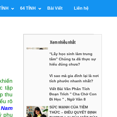
TỈNH
64 TỈNH
Bài Viết
Liên hệ
Xem nhiều nhất
“Lấy học sinh làm trung
tâm” Chúng ta đã thực sự
hiểu đúng chưa?
Vì sao mà gia đình lại là nơi
khiến
tích phước nhanh nhất?
c tập
Viết Bài Văn Phân Tích
ếp thu
Đoạn Trích ” Cha Chở Con
Đi Học ” , Ngữ Văn 8
ểu rõ
g Nam
SỨC MẠNH CỦA TIỀM
THỨC – ĐIỀU QUYẾT ĐỊNH
ý phụ