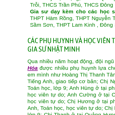
Trỗi, THCS Trần Phú, THCS Đôn
Gia sư dạy kèm cho các học s
THPT Hàm Rồng, THPT Nguyễn Tr
Sầm Sơn, THPT Lam Kinh , Đông
CÁC PHỤ HUYNH VÀ HỌC VIÊN 
GIA SƯ NHẬT MINH
Qua nhiều năm hoạt động, đội ng
Hóa
được nhiều phụ huynh lựa chọ
em mình như Hoàng Thị Thanh Tâm
Tiếng Anh, giao tiếp cơ bản; Chị
Toán học, lớp 9; Anh Hùng ở tại 
học viên tự do; Anh Cường ở tại
học viên tự do; Chị Hương ở tại 
Anh, Toán học, học viên tự do; Chị
lớp 9; Chị Thanh ở tại Quảng Hưn