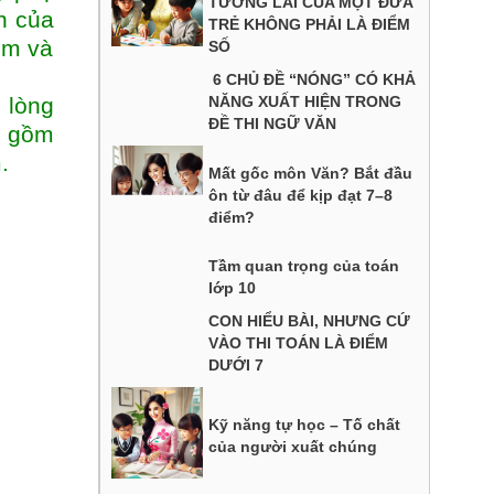
TƯƠNG LAI CỦA MỘT ĐỨA
n của
TRẺ KHÔNG PHẢI LÀ ĐIỂM
ểm và
SỐ
6 CHỦ ĐỀ “NÓNG” CÓ KHẢ
i lòng
NĂNG XUẤT HIỆN TRONG
ĐỀ THI NGỮ VĂN
ư gồm
.
Mất gốc môn Văn? Bắt đầu
ôn từ đâu để kịp đạt 7–8
điểm?
Tầm quan trọng của toán
lớp 10
CON HIỂU BÀI, NHƯNG CỨ
VÀO THI TOÁN LÀ ĐIỂM
DƯỚI 7
Kỹ năng tự học – Tố chất
của người xuất chúng