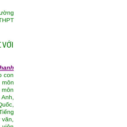
rường
 THPT
 VỚI
Thanh
o con
à môn
à môn
 Anh,
Quốc,
Tiếng
 văn,
 viên