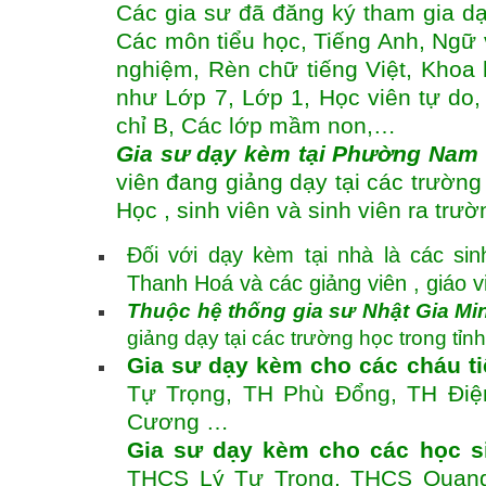
Các gia sư đã đăng ký tham gia d
Các môn tiểu học, Tiếng Anh, Ngữ vă
nghiệm, Rèn chữ tiếng Việt, Khoa 
như Lớp 7, Lớp 1, Học viên tự do,
chỉ B, Các lớp mầm non,…
Gia sư dạy kèm tại Phường Nam
viên đang giảng dạy tại các trườn
Học , sinh viên và sinh viên ra trư
Đối với dạy kèm tại nhà là các si
Thanh Hoá và các giảng viên , giáo v
Thuộc hệ thống gia sư Nhật Gia Mi
giảng dạy tại các trường học trong tỉn
Gia sư dạy kèm cho các cháu t
Tự Trọng, TH Phù Đổng, TH Điệ
Cương …
Gia sư dạy kèm cho các học s
THCS Lý Tự Trọng, THCS Quang