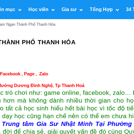
ên mục
Học viên
Gia sư
Tổng Hợp
34 
Nam Ngạn Thành Phố Thanh Hóa
THÀNH PHỐ THANH HÓA
Facebook ,
Page
,
Zalo
 đường Dương Đình Nghệ, Tp Thanh Hoá
ác trò chơi như: game online, facebook, zalo… 
 hơn mà không dành nhiều thời gian cho họ
 tất cả học sinh hiểu hết bài học vì tốc độ ti
n dạy học cũng hạn chế nên có thể em chưa hi
,
Trung tâm
Gia Sư Nhật Minh Tại Phườn
a đời để chia sẻ, giải quyết vấn đề đó cùng Qu