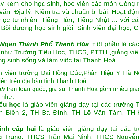
ạy kèm cho học sinh, học viên các môn Công 
n, Địa lý, Kiểm tra và chuẩn bị bài, Hoạt động
học tự nhiên, Tiếng Hàn, Tiếng Nhật,… với cá
 Bồi dưỡng học sinh giỏi, Sinh viên đại học, 
 Ngạn Thành Phố Thanh Hóa
một phần là các
g như Trường Tiểu Học, THCS, PTTH ,giảng viê
ờng sinh sống và làm việc tại Thanh Hoá
nh viên trường Đại Hồng Đức,Phân Hiệu Y Hà Nộ
iên trên địa bàn tỉnh Thanh Hoá
nh
trên toàn quốc, gia sư Thanh Hoá gồm nhiều giá
h như:
iểu học
là giáo viên giảng dạy tại các trường 
n Biên 2, TH Ba Đình, TH Lê Văn Tám, TH
inh cấp hai
là giáo viên giảng dạy tại các t
 Trung, THCS Trần Mai Ninh, THCS Nguyễ