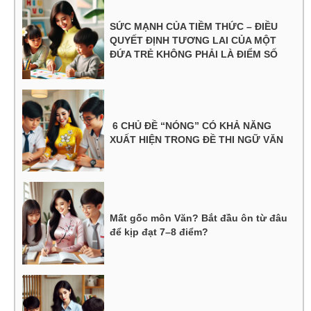
SỨC MẠNH CỦA TIỀM THỨC – ĐIỀU
QUYẾT ĐỊNH TƯƠNG LAI CỦA MỘT
ĐỨA TRẺ KHÔNG PHẢI LÀ ĐIỂM SỐ
6 CHỦ ĐỀ “NÓNG” CÓ KHẢ NĂNG
XUẤT HIỆN TRONG ĐỀ THI NGỮ VĂN
Mất gốc môn Văn? Bắt đầu ôn từ đâu
để kịp đạt 7–8 điểm?