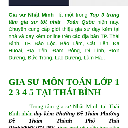
Gia sư Nhật Minh
là một trong
Top
3 trung
tâm gia sư tốt nhất Toàn Quốc
hiện nay.
Chuyên cung cấp giới thiệu gia sư dạy kèm tại
nhà và dạy kèm online trên các địa bàn TP. Thái
Bình, TP. Bảo Lộc, Bảo Lâm, Cát Tiên, Đạ
Huoai, Đạ Tẻh, Đam Rông, Di Linh, Đơn
Dương, Đức Trọng, Lạc Dương, Lâm Hà…
GIA SƯ MÔN TOÁN LỚP 1
2 3 4 5 TẠI THÁI BÌNH
Trung tâm gia sư Nhật Minh tại Thái
Bình nhận
dạy kèm Phường Đề Thám Phường
Đề Thám Thành Phố Thái
Bình*0968.974.858 t
heo mọi yêu cầu học viên