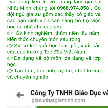
vui lòng liên lệ với trung tâm gia sư
Nhật Minh chúng tôi
0968.974.858 . C
ó
đội ngũ gia sư gồm các thầy cô giáo và
các bạn sinh viên sẵn sàng hỗ trợ việc
học tại nhà cho các em.
👉 Gv kinh nghiệm, thâm niên lâu năm,
kiến thức chuyên môn sâu rộng.
👉SV có kết quả học loại giỏi, xuất sắc
của các trường Top đầu Việt Nam
👉Đa dạng về bộ môn, đa dạng về lớp
học.
👉Tận tâm, tận tình, uy tín, chất lượng
và chuyên nghiệp.