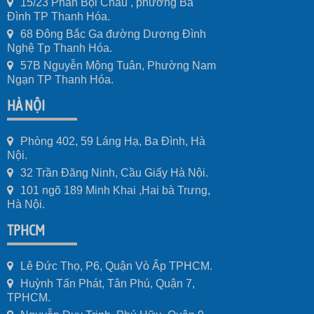
15/23 Phan Bội Châu , phường Ba
Đình TP Thanh Hóa.
68 Đông Bắc Ga đường Dương Đình
Nghệ Tp Thanh Hóa.
57B Nguyễn Mộng Tuân, Phường Nam
Ngạn TP Thanh Hóa.
HÀ NỘI
Phòng 402, 59 Láng Hạ, Ba Đình, Hà
Nội.
32 Trần Đăng Ninh, Cầu Giấy Hà Nội.
101 ngõ 189 Minh Khai ,Hai bà Trưng,
Hà Nội.
TPHCM
Lê Đức Thọ, P6, Quận Vò Ấp TPHCM.
Huỳnh Tấn Phát, Tân Phú, Quận 7,
TPHCM.