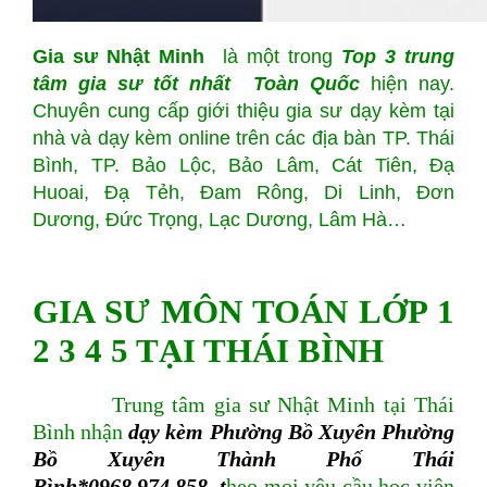
Gia sư Nhật Minh
là một trong
Top
3 trung
tâm gia sư tốt nhất Toàn Quốc
hiện nay.
Chuyên cung cấp giới thiệu gia sư dạy kèm tại
nhà và dạy kèm online trên các địa bàn TP. Thái
Bình, TP. Bảo Lộc, Bảo Lâm, Cát Tiên, Đạ
Huoai, Đạ Tẻh, Đam Rông, Di Linh, Đơn
Dương, Đức Trọng, Lạc Dương, Lâm Hà…
GIA SƯ MÔN TOÁN LỚP 1
2 3 4 5 TẠI THÁI BÌNH
Trung tâm gia sư Nhật Minh tại Thái
Bình nhận
dạy kèm Phường Bồ Xuyên Phường
Bồ Xuyên Thành Phố Thái
Bình*0968.974.858 t
heo mọi yêu cầu học viên