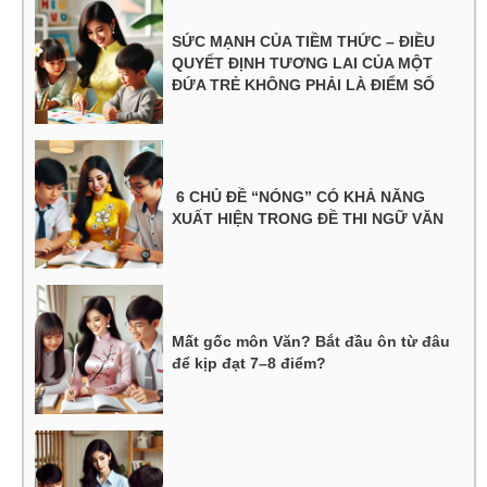
SỨC MẠNH CỦA TIỀM THỨC – ĐIỀU
QUYẾT ĐỊNH TƯƠNG LAI CỦA MỘT
ĐỨA TRẺ KHÔNG PHẢI LÀ ĐIỂM SỐ
6 CHỦ ĐỀ “NÓNG” CÓ KHẢ NĂNG
XUẤT HIỆN TRONG ĐỀ THI NGỮ VĂN
Mất gốc môn Văn? Bắt đầu ôn từ đâu
để kịp đạt 7–8 điểm?