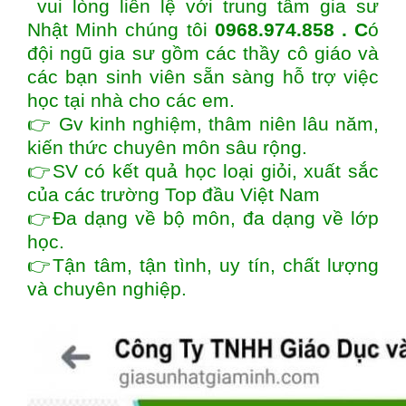
vui lòng liên lệ với trung tâm gia sư
Nhật Minh chúng tôi
0968.974.858 . C
ó
đội ngũ gia sư gồm các thầy cô giáo và
các bạn sinh viên sẵn sàng hỗ trợ việc
học tại nhà cho các em.
👉 Gv kinh nghiệm, thâm niên lâu năm,
kiến thức chuyên môn sâu rộng.
👉SV có kết quả học loại giỏi, xuất sắc
của các trường Top đầu Việt Nam
👉Đa dạng về bộ môn, đa dạng về lớp
học.
👉Tận tâm, tận tình, uy tín, chất lượng
và chuyên nghiệp.