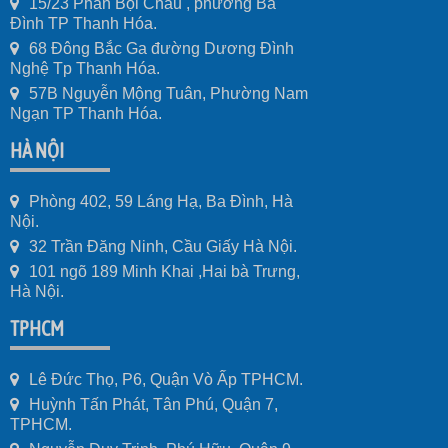
15/23 Phan Bội Châu , phường Ba
Đình TP Thanh Hóa.
68 Đông Bắc Ga đường Dương Đình
Nghệ Tp Thanh Hóa.
57B Nguyễn Mộng Tuân, Phường Nam
Ngạn TP Thanh Hóa.
HÀ NỘI
Phòng 402, 59 Láng Hạ, Ba Đình, Hà
Nội.
32 Trần Đăng Ninh, Cầu Giấy Hà Nội.
101 ngõ 189 Minh Khai ,Hai bà Trưng,
Hà Nội.
TPHCM
Lê Đức Thọ, P6, Quận Vò Ấp TPHCM.
Huỳnh Tấn Phát, Tân Phú, Quận 7,
TPHCM.