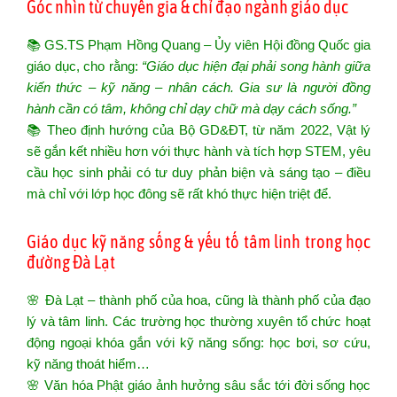
Góc nhìn từ chuyên gia & chỉ đạo ngành giáo dục
📚 GS.TS Phạm Hồng Quang – Ủy viên Hội đồng Quốc gia
giáo dục, cho rằng:
“Giáo dục hiện đại phải song hành giữa
kiến thức – kỹ năng – nhân cách. Gia sư là người đồng
hành cần có tâm, không chỉ dạy chữ mà dạy cách sống.”
📚 Theo định hướng của Bộ GD&ĐT, từ năm 2022, Vật lý
sẽ gắn kết nhiều hơn với thực hành và tích hợp STEM, yêu
cầu học sinh phải có tư duy phản biện và sáng tạo – điều
mà chỉ với lớp học đông sẽ rất khó thực hiện triệt để.
Giáo dục kỹ năng sống & yếu tố tâm linh trong học
đường Đà Lạt
🌸 Đà Lạt – thành phố của hoa, cũng là thành phố của đạo
lý và tâm linh. Các trường học thường xuyên tổ chức hoạt
động ngoại khóa gắn với kỹ năng sống: học bơi, sơ cứu,
kỹ năng thoát hiểm…
🌸 Văn hóa Phật giáo ảnh hưởng sâu sắc tới đời sống học