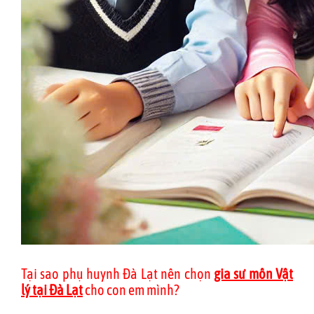
Tại sao phụ huynh Đà Lạt nên chọn
gia sư môn Vật
lý tại Đà Lạt
cho con em mình?