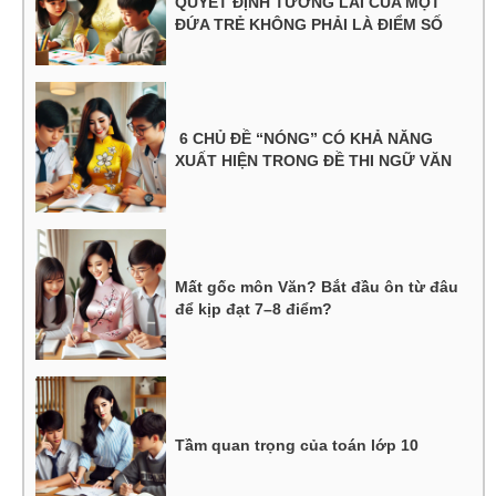
QUYẾT ĐỊNH TƯƠNG LAI CỦA MỘT
ĐỨA TRẺ KHÔNG PHẢI LÀ ĐIỂM SỐ
6 CHỦ ĐỀ “NÓNG” CÓ KHẢ NĂNG
XUẤT HIỆN TRONG ĐỀ THI NGỮ VĂN
Mất gốc môn Văn? Bắt đầu ôn từ đâu
để kịp đạt 7–8 điểm?
Tầm quan trọng của toán lớp 10