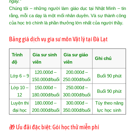
ngày.”
Chúng tôi – những người làm giáo dục tại Nhật Minh – tin
rằng, mỗi ca dạy là một mối nhân duyên. Và sự thành công
của học trò chính là phần thưởng lớn nhất của người thầy.
Bảng giá dịch vụ gia sư môn Vật lý tại Đà Lạt
Trình
Gia sư sinh
Gia sư giáo
Ghi chú
độ
viên
viên
120.000đ –
200.000đ –
Lớp 6 – 9
Buổi 90 phút
150.000đ/buổi
250.000đ/buổi
Lớp 10 –
150.000đ –
250.000đ –
Buổi 90 phút
12
180.000đ/buổi
300.000đ/buổi
Luyện thi
180.000đ –
300.000đ –
Tùy theo năng
đại học
200.000đ/buổi
350.000đ/buổi
lực học sinh
🎁 Ưu đãi đặc biệt: Gói học thử miễn phí