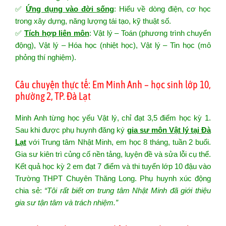
✅
Ứng dụng vào đời sống
: Hiểu về dòng điện, cơ học
trong xây dựng, năng lượng tái tạo, kỹ thuật số.
✅
Tích hợp liên môn
: Vật lý – Toán (phương trình chuyển
động), Vật lý – Hóa học (nhiệt học), Vật lý – Tin học (mô
phỏng thí nghiệm).
Câu chuyện thực tế: Em Minh Anh – học sinh lớp 10,
phường 2, TP. Đà Lạt
Minh Anh từng học yếu Vật lý, chỉ đạt 3,5 điểm học kỳ 1.
Sau khi được phụ huynh đăng ký
gia sư môn Vật lý tại Đà
Lạt
với Trung tâm Nhật Minh, em học 8 tháng, tuần 2 buổi.
Gia sư kiên trì củng cố nền tảng, luyện đề và sửa lỗi cụ thể.
Kết quả học kỳ 2 em đạt 7 điểm và thi tuyển lớp 10 đậu vào
Trường THPT Chuyên Thăng Long. Phụ huynh xúc động
chia sẻ:
“Tôi rất biết ơn trung tâm Nhật Minh đã giới thiệu
gia sư tận tâm và trách nhiệm.”