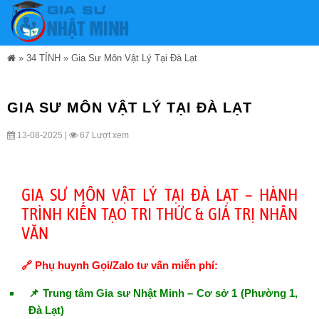
»
34 TỈNH
»
Gia Sư Môn Vật Lý Tại Đà Lạt
GIA SƯ MÔN VẬT LÝ TẠI ĐÀ LẠT
13-08-2025 |
67 Lượt xem
GIA SƯ MÔN VẬT LÝ TẠI ĐÀ LẠT – HÀNH
TRÌNH KIẾN TẠO TRI THỨC & GIÁ TRỊ NHÂN
VĂN
🔗 Phụ huynh Gọi/Zalo tư vấn miễn phí:
📌 Trung tâm Gia sư Nhật Minh – Cơ sở 1 (Phường 1,
Đà Lạt)