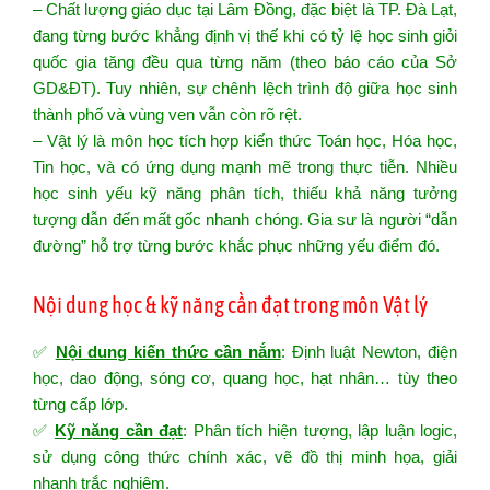
– Chất lượng giáo dục tại Lâm Đồng, đặc biệt là TP. Đà Lạt,
đang từng bước khẳng định vị thế khi có tỷ lệ học sinh giỏi
quốc gia tăng đều qua từng năm (theo báo cáo của Sở
GD&ĐT). Tuy nhiên, sự chênh lệch trình độ giữa học sinh
thành phố và vùng ven vẫn còn rõ rệt.
– Vật lý là môn học tích hợp kiến thức Toán học, Hóa học,
Tin học, và có ứng dụng mạnh mẽ trong thực tiễn. Nhiều
học sinh yếu kỹ năng phân tích, thiếu khả năng tưởng
tượng dẫn đến mất gốc nhanh chóng. Gia sư là người “dẫn
đường” hỗ trợ từng bước khắc phục những yếu điểm đó.
Nội dung học & kỹ năng cần đạt trong môn Vật lý
✅
Nội dung kiến thức cần nắm
: Định luật Newton, điện
học, dao động, sóng cơ, quang học, hạt nhân… tùy theo
từng cấp lớp.
✅
Kỹ năng cần đạt
: Phân tích hiện tượng, lập luận logic,
sử dụng công thức chính xác, vẽ đồ thị minh họa, giải
nhanh trắc nghiệm.