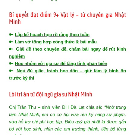
Bí quyết đạt điểm 9+ Vật lý – từ chuyên gia Nhật
Minh
🔑
Lập kế hoạch học rõ ràng theo tuần
🔑
Làm vở tổng hợp công thức & bài mẫu
🔑
Giải đề theo chuyên đề, chấm bài ngay để rút kinh
nghiệm
🔑
Học nhóm với gia sư để tăng tính phản biện
🔑
Ngủ đủ giấc, tránh học dồn – giữ tâm lý bình ổn
trước kỳ thi
Lời tri ân từ đội ngũ gia sư Nhật Minh
Chị Trần Thu – sinh viên ĐH Đà Lạt chia sẻ:
“Nhờ trung
tâm Nhật Minh, em có cơ hội vừa rèn kỹ năng sư phạm,
vừa hỗ trợ chi phí học tập. Điều quý giá nhất là được gắn
bó với học sinh, nhìn các em trưởng thành, tiến bộ từng