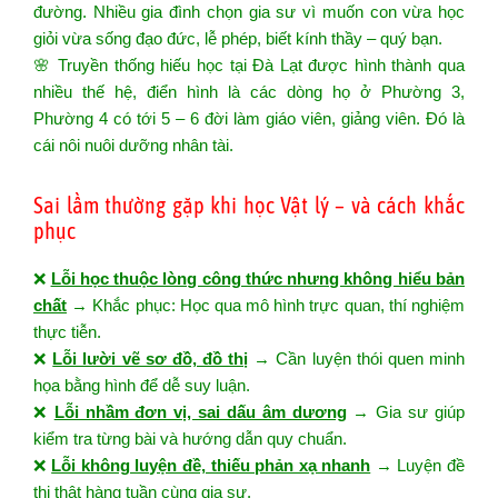
đường. Nhiều gia đình chọn gia sư vì muốn con vừa học
giỏi vừa sống đạo đức, lễ phép, biết kính thầy – quý bạn.
🌸 Truyền thống hiếu học tại Đà Lạt được hình thành qua
nhiều thế hệ, điển hình là các dòng họ ở Phường 3,
Phường 4 có tới 5 – 6 đời làm giáo viên, giảng viên. Đó là
cái nôi nuôi dưỡng nhân tài.
Sai lầm thường gặp khi học Vật lý – và cách khắc
phục
❌
Lỗi học thuộc lòng công thức nhưng không hiểu bản
chất
→ Khắc phục: Học qua mô hình trực quan, thí nghiệm
thực tiễn.
❌
Lỗi lười vẽ sơ đồ, đồ thị
→ Cần luyện thói quen minh
họa bằng hình để dễ suy luận.
❌
Lỗi nhầm đơn vị, sai dấu âm dương
→ Gia sư giúp
kiểm tra từng bài và hướng dẫn quy chuẩn.
❌
Lỗi không luyện đề, thiếu phản xạ nhanh
→ Luyện đề
thi thật hàng tuần cùng gia sư.