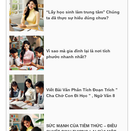
“Lấy học sinh làm trung tâm” Chúng
ta đã thực sự hiểu đúng chưa?
Vì sao mà gia đình lại là nơi tích
phước nhanh nhất?
Viết Bài Văn Phân Tích Đoạn Trích ”
Cha Chở Con Đi Học ” , Ngữ Văn 8
SỨC MẠNH CỦA TIỀM THỨC – ĐIỀU