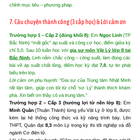
chỉnh mục tiêu – phương pháp.
7. Câu chuyện thành công (3 cấp học) & Lời cảm ơn
Trường hợp 1 – Cấp 2 (đúng khối 8):
Em
Ngọc Linh
(TP
Bắc Ninh) “mất gốc” áp suất và công cơ học, điểm giữa kỳ
chỉ 5,0. Sau 10 tuần học với
gia sư môn Vật Lý lớp 8 tại
Bắc Ninh
, Linh nắm chắc công – công suất, làm đúng các
bài về áp suất chất lỏng, điểm học kỳ đạt
7,8
, tự tin phát
biểu trên lớp.
Lời cảm ơn phụ huynh:
“Gia sư của Trung tâm Nhật Minh
rất tận tâm, giúp con tôi từ chỗ ‘sợ Lý’ thành thích khám
phá. Xin biết ơn thầy cô và trung tâm.”
Trường hợp 2 – Cấp 3 (hưởng lợi từ nền lớp 8):
Em
Minh Quân
(Thuận Thành) từng yếu Vật Lý ở lớp 8, được
kèm lại hệ thống công thức và kỹ năng trình bày. Lên
THPT, Quân đạt
8,3
môn Lý trong kỳ thi tốt nghiệp và đỗ
ngành Cơ điện tử.