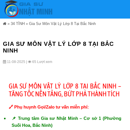
»
34 TỈNH
»
Gia Sư Môn Vật Lý Lớp 8 Tại Bắc Ninh
GIA SƯ MÔN VẬT LÝ LỚP 8 TẠI BẮC
NINH
11-08-2025 |
65 Lượt xem
GIA SƯ MÔN VẬT LÝ LỚP 8 TẠI BẮC NINH –
TĂNG TỐC NỀN TẢNG, BỨT PHÁ THÀNH TÍCH
🔗 Phụ huynh Gọi/Zalo tư vấn miễn phí:
📌 Trung tâm Gia sư Nhật Minh – Cơ sở 1 (Phường
Suối Hoa, Bắc Ninh)