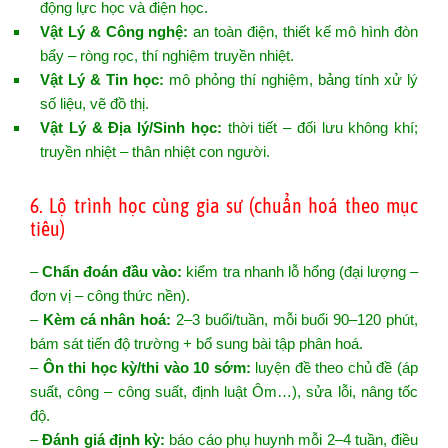
động lực học và điện học.
Vật Lý & Công nghệ:
an toàn điện, thiết kế mô hình đòn
bẩy – ròng rọc, thí nghiệm truyền nhiệt.
Vật Lý & Tin học:
mô phỏng thí nghiệm, bảng tính xử lý
số liệu, vẽ đồ thị.
Vật Lý & Địa lý/Sinh học:
thời tiết – đối lưu không khí;
truyền nhiệt – thân nhiệt con người.
6. Lộ trình học cùng gia sư (chuẩn hoá theo mục
tiêu)
–
Chẩn đoán đầu vào:
kiểm tra nhanh lỗ hổng (đại lượng –
đơn vị – công thức nền).
–
Kèm cá nhân hoá:
2–3 buổi/tuần, mỗi buổi 90–120 phút,
bám sát tiến độ trường + bổ sung bài tập phân hoá.
–
Ôn thi học kỳ/thi vào 10 sớm:
luyện đề theo chủ đề (áp
suất, công – công suất, định luật Ôm…), sửa lỗi, nâng tốc
độ.
–
Đánh giá định kỳ:
báo cáo phụ huynh mỗi 2–4 tuần, điều