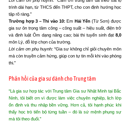
Lời cảm ơn phụ huynh:
“Cảm ơn trung tâm đã theo sát lộ
trình dài hạn, từ THCS đến THPT, cho con định hướng học
tập rõ ràng.”
Trường hợp 3 – Thi vào 10:
Em
Hải Yến
(Từ Sơn) được
gia sư ôn trọng tâm công – công suất – hiệu suất, điện trở
và định luật Ôm dạng nâng cao; bài thi tuyển sinh đạt
8,0
môn Lý, đỗ lớp chọn của trường.
Lời cảm ơn phụ huynh:
“Gia sư không chỉ giỏi chuyên môn
mà còn truyền cảm hứng, giúp con tự tin mỗi khi vào phòng
thi.”
Phản hồi của gia sư dành cho Trung tâm
“Là gia sư hợp tác với Trung tâm Gia sư Nhật Minh tại Bắc
Ninh, tôi biết ơn vì được làm việc chuyên nghiệp, lịch lớp
ổn định và thu nhập bền vững. Hơn cả, tôi hạnh phúc khi
thấy học trò tiến bộ từng tuần – đó là sứ mệnh phụng sự
mà tôi theo đuổi.”