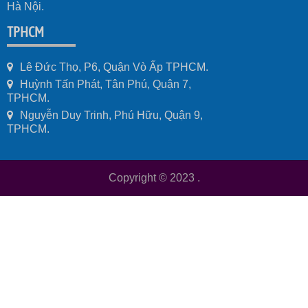
Hà Nội.
TPHCM
Lê Đức Thọ, P6, Quận Vò Ấp TPHCM.
Huỳnh Tấn Phát, Tân Phú, Quận 7,
TPHCM.
Nguyễn Duy Trinh, Phú Hữu, Quận 9,
TPHCM.
Copyright © 2023
.