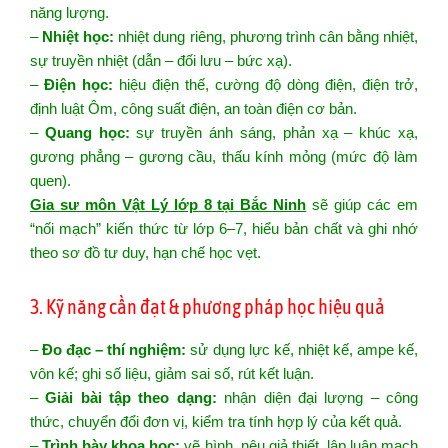
năng lượng.
–
Nhiệt học:
nhiệt dung riêng, phương trình cân bằng nhiệt,
sự truyền nhiệt (dẫn – đối lưu – bức xạ).
–
Điện học:
hiệu điện thế, cường độ dòng điện, điện trở,
định luật Ôm, công suất điện, an toàn điện cơ bản.
–
Quang học:
sự truyền ánh sáng, phản xạ – khúc xạ,
gương phẳng – gương cầu, thấu kính mỏng (mức độ làm
quen).
Gia sư môn Vật Lý lớp 8 tại Bắc Ninh
sẽ giúp các em
“nối mạch” kiến thức từ lớp 6–7, hiểu bản chất và ghi nhớ
theo sơ đồ tư duy, hạn chế học vẹt.
3. Kỹ năng cần đạt & phương pháp học hiệu quả
–
Đo đạc – thí nghiệm:
sử dụng lực kế, nhiệt kế, ampe kế,
vôn kế; ghi số liệu, giảm sai số, rút kết luận.
–
Giải bài tập theo dạng:
nhận diện đại lượng – công
thức, chuyển đổi đơn vị, kiểm tra tính hợp lý của kết quả.
–
Trình bày khoa học:
vẽ hình, nêu giả thiết, lập luận mạch