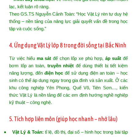
lạc, kết luận rõ ràng.
Theo GS.TS Nguyễn Cảnh Toàn: “Học Vật Lý rèn tư duy hệ
thống – nền tảng của năng lực giải quyết vấn đề trong học
tập và cuộc sống.”
4. Ứng dụng Vật Lý lớp 8 trong đời sống tại Bắc Ninh
Từ việc hiểu
ma sát
để chọn lốp xe phù hợp,
áp suất
để
bơm lốp an toàn,
truyền nhiệt
để dùng thiết bị tiết kiệm
năng lượng, đến
điện học
để sử dụng điện an toàn – học
sinh có thể áp dụng ngay trong gia đình và sản xuất. Ở các
khu công nghiệp Yên Phong, Quế Võ, Tiên Sơn…, kiến
thức Vật Lý là nền tảng để các em định hướng nghề nghiệp
kỹ thuật – công nghệ.
5. Tích hợp liên môn (giúp học nhanh – nhớ lâu)
Vật Lý & Toán:
tỉ lệ, đồ thị, đại số – hình học trong bài tập