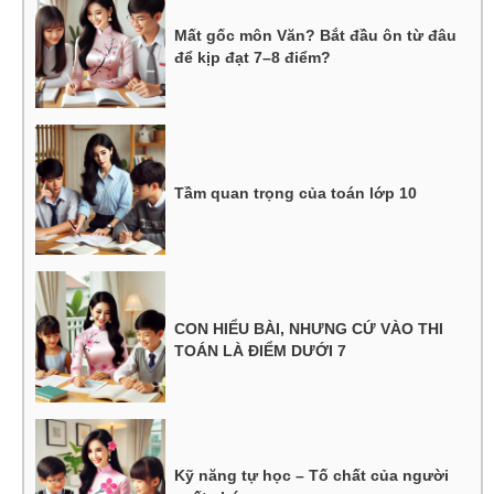
Mất gốc môn Văn? Bắt đầu ôn từ đâu
để kịp đạt 7–8 điểm?
Tầm quan trọng của toán lớp 10
CON HIỂU BÀI, NHƯNG CỨ VÀO THI
TOÁN LÀ ĐIỂM DƯỚI 7
Kỹ năng tự học – Tố chất của người