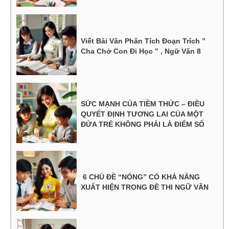
Viết Bài Văn Phân Tích Đoạn Trích ”
Cha Chở Con Đi Học ” , Ngữ Văn 8
SỨC MẠNH CỦA TIỀM THỨC – ĐIỀU
QUYẾT ĐỊNH TƯƠNG LAI CỦA MỘT
ĐỨA TRẺ KHÔNG PHẢI LÀ ĐIỂM SỐ
6 CHỦ ĐỀ “NÓNG” CÓ KHẢ NĂNG
XUẤT HIỆN TRONG ĐỀ THI NGỮ VĂN