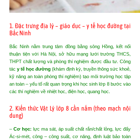
1. Đặc trưng địa lý – giáo dục – y tế học đường tại
Bắc Ninh
Bắc Ninh nằm trung tâm đồng bằng sông Hồng, kết nối
thuận tiện với Hà Nội, sở hữu mạng lưới trường THCS,
THPT chất lượng và phòng thí nghiệm được đầu tư. Công
tác
y tế học đường
(khám định kỳ, truyền thông sức khoẻ,
kỹ năng an toàn phòng thí nghiệm) tạo môi trường học tập
an toàn – yếu tố rất quan trọng khi học sinh lớp 8 bước vào
các thí nghiệm về nhiệt học, điện học, quang học.
2. Kiến thức Vật Lý lớp 8 cần nắm (theo mạch nội
dung)
–
Cơ học:
lực ma sát, áp suất chất rắn/chất lỏng, lực đẩy
Ác-si-mét, công – công suất, cơ năng, định luật bảo toàn