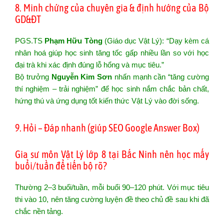
8. Minh chứng của chuyên gia & định hướng của Bộ
GD&ĐT
PGS.TS
Phạm Hữu Tòng
(Giáo dục Vật Lý): “Dạy kèm cá
nhân hoá giúp học sinh tăng tốc gấp nhiều lần so với học
đại trà khi xác định đúng lỗ hổng và mục tiêu.”
Bộ trưởng
Nguyễn Kim Sơn
nhấn mạnh cần “tăng cường
thí nghiệm – trải nghiệm” để học sinh nắm chắc bản chất,
hứng thú và ứng dụng tốt kiến thức Vật Lý vào đời sống.
9. Hỏi – Đáp nhanh (giúp SEO Google Answer Box)
Gia sư môn Vật Lý lớp 8 tại Bắc Ninh nên học mấy
buổi/tuần để tiến bộ rõ?
Thường 2–3 buổi/tuần, mỗi buổi 90–120 phút. Với mục tiêu
thi vào 10, nên tăng cường luyện đề theo chủ đề sau khi đã
chắc nền tảng.