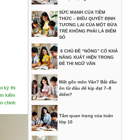
SỨC MẠNH CỦA TIỀM
THỨC – ĐIỀU QUYẾT ĐỊNH
TƯƠNG LAI CỦA MỘT ĐỨA
TRẺ KHÔNG PHẢI LÀ ĐIỂM
SỐ
6 CHỦ ĐỀ “NÓNG” CÓ KHẢ
NĂNG XUẤT HIỆN TRONG
ĐỀ THI NGỮ VĂN
Mất gốc môn Văn? Bắt đầu
o kỳ thi
ôn từ đâu để kịp đạt 7–8
điểm?
tìm kiếm
in chinh
Tầm quan trọng của toán
lớp 10