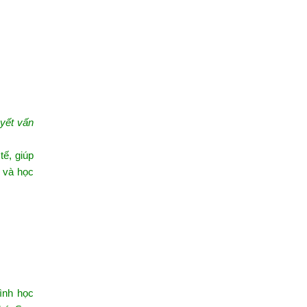
uyết vấn
tế, giúp
 và học
ình học