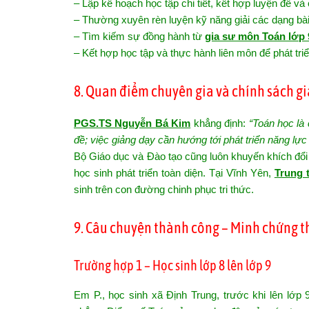
– Lập kế hoạch học tập chi tiết, kết hợp luyện đề và
– Thường xuyên rèn luyện kỹ năng giải các dạng bài
– Tìm kiếm sự đồng hành từ
gia sư môn Toán lớp 
– Kết hợp học tập và thực hành liên môn để phát triể
8. Quan điểm chuyên gia và chính sách gi
PGS.TS Nguyễn Bá Kim
khẳng định:
“Toán học là 
đề; việc giảng dạy cần hướng tới phát triển năng lực 
Bộ Giáo dục và Đào tạo cũng luôn khuyến khích đổi
học sinh phát triển toàn diện. Tại Vĩnh Yên,
Trung 
sinh trên con đường chinh phục tri thức.
9. Câu chuyện thành công – Minh chứng t
Trường hợp 1 – Học sinh lớp 8 lên lớp 9
Em P., học sinh xã Định Trung, trước khi lên lớp