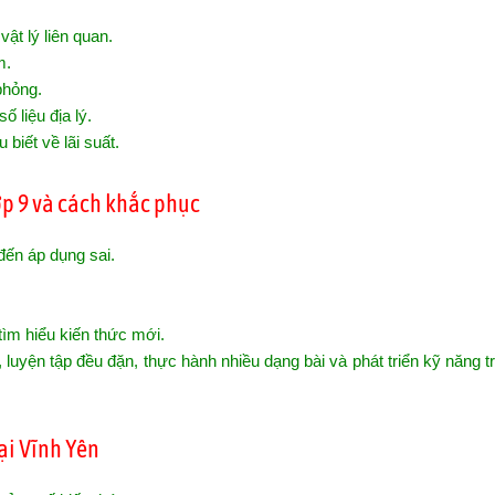
ật lý liên quan.
m.
phỏng.
 liệu địa lý.
 biết về lãi suất.
ớp 9 và cách khắc phục
đến áp dụng sai.
 tìm hiểu kiến thức mới.
uyện tập đều đặn, thực hành nhiều dạng bài và phát triển kỹ năng t
ại Vĩnh Yên