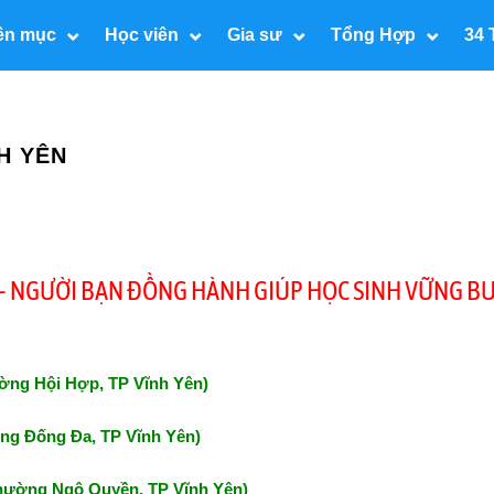
ên mục
Học viên
Gia sư
Tổng Hợp
34 
H YÊN
N – NGƯỜI BẠN ĐỒNG HÀNH GIÚP HỌC SINH VỮNG B
ường Hội Hợp, TP Vĩnh Yên)
ờng Đống Đa, TP Vĩnh Yên)
Phường Ngô Quyền, TP Vĩnh Yên)