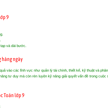
lớp 9
ng.
.
c tạp và dài bước.
g hàng ngày
uả vào các lĩnh vực như quản lý tài chính, thiết kế, kỹ thuật và phân
năng tư duy mà còn rèn luyện kỹ năng giải quyết vấn đề trong cuộc
ọc Toán lớp 9
: