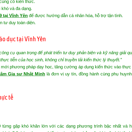
 củng cố kiến thức.
 khó và đa dạng.
9 tại Vĩnh Yên
để được hướng dẫn cá nhân hóa, hỗ trợ tận tình.
n tư duy toàn diện.
áo dục tại Vĩnh Yên
công cụ quan trọng để phát triển tư duy phản biện và kỹ năng giải q
thực tiễn của học sinh, không chỉ truyền tải kiến thức lý thuyết.”
 mới phương pháp dạy học, tăng cường áp dụng kiến thức vào thực 
tâm Gia sư Nhật Minh
là đơn vị uy tín, đồng hành cùng phụ huynh
hực tế
 9 từng gặp khó khăn lớn với các dạng phương trình bậc nhất và h