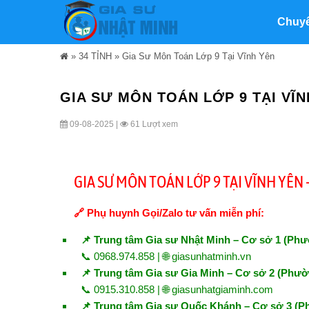
Chuy
»
34 TỈNH
»
Gia Sư Môn Toán Lớp 9 Tại Vĩnh Yên
GIA SƯ MÔN TOÁN LỚP 9 TẠI VĨN
09-08-2025 |
61 Lượt xem
GIA SƯ MÔN TOÁN LỚP 9 TẠI VĨNH YÊ
🔗 Phụ huynh Gọi/Zalo tư vấn miễn phí:
📌 Trung tâm Gia sư Nhật Minh – Cơ sở 1 (Ph
📞 0968.974.858 | 🌐
giasunhatminh.vn
📌 Trung tâm Gia sư Gia Minh – Cơ sở 2 (Phư
📞 0915.310.858 | 🌐
giasunhatgiaminh.com
📌 Trung tâm Gia sư Quốc Khánh – Cơ sở 3 (