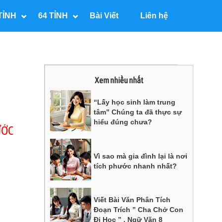
TỈNH
64 TỈNH
Bài Viết
Liên hệ
Xem nhiều nhất
“Lấy học sinh làm trung
tâm” Chúng ta đã thực sự
hiểu đúng chưa?
ƯỚC
Vì sao mà gia đình lại là nơi
tích phước nhanh nhất?
Viết Bài Văn Phân Tích
Đoạn Trích ” Cha Chở Con
Đi Học ” , Ngữ Văn 8