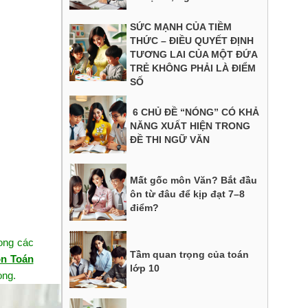
SỨC MẠNH CỦA TIỀM
THỨC – ĐIỀU QUYẾT ĐỊNH
TƯƠNG LAI CỦA MỘT ĐỨA
TRẺ KHÔNG PHẢI LÀ ĐIỂM
SỐ
6 CHỦ ĐỀ “NÓNG” CÓ KHẢ
NĂNG XUẤT HIỆN TRONG
ĐỀ THI NGỮ VĂN
Mất gốc môn Văn? Bắt đầu
ôn từ đâu để kịp đạt 7–8
điểm?
rong các
Tầm quan trọng của toán
ôn Toán
lớp 10
ọng.