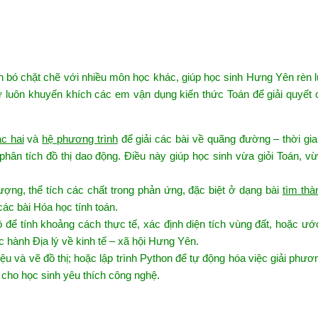
n bó chặt chẽ với nhiều môn học khác, giúp học sinh Hưng Yên rèn 
ư luôn khuyến khích các em vận dụng kiến thức Toán để giải quyết 
c hai
và
hệ phương trình
để giải các bài về quãng đường – thời gi
 phân tích đồ thị dao động. Điều này giúp học sinh vừa giỏi Toán, v
ượng, thể tích các chất trong phản ứng, đặc biệt ở dạng bài
tìm thà
các bài Hóa học tính toán.
 để tính khoảng cách thực tế, xác định diện tích vùng đất, hoặc ư
c hành Địa lý về kinh tế – xã hội Hưng Yên.
u và vẽ đồ thị; hoặc lập trình Python để tự động hóa việc giải phươn
t cho học sinh yêu thích công nghệ.