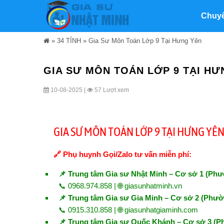
Chuy
»
34 TỈNH
»
Gia Sư Môn Toán Lớp 9 Tại Hưng Yên
GIA SƯ MÔN TOÁN LỚP 9 TẠI HƯ
10-08-2025 |
57 Lượt xem
GIA SƯ MÔN TOÁN LỚP 9 TẠI HƯNG YÊ
🔗 Phụ huynh Gọi/Zalo tư vấn miễn phí:
📌 Trung tâm Gia sư Nhật Minh – Cơ sở 1 (Ph
📞 0968.974.858 | 🌐
giasunhatminh.vn
📌 Trung tâm Gia sư Gia Minh – Cơ sở 2 (Ph
📞 0915.310.858 | 🌐
giasunhatgiaminh.com
📌 Trung tâm Gia sư Quốc Khánh – Cơ sở 3 (