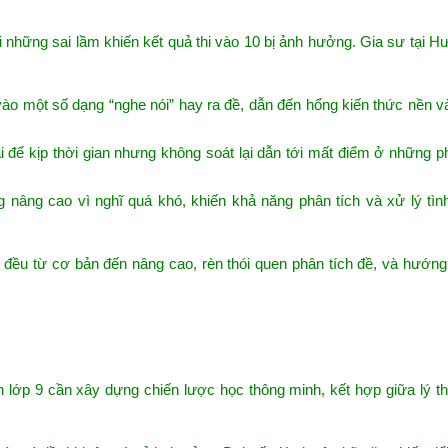
i những sai lầm khiến kết quả thi vào 10 bị ảnh hưởng. Gia sư tại 
vào một số dạng “nghe nói” hay ra đề, dẫn đến hổng kiến thức nền 
i để kịp thời gian nhưng không soát lại dẫn tới mất điểm ở những p
nâng cao vì nghĩ quá khó, khiến khả năng phân tích và xử lý tìn
 đều từ cơ bản đến nâng cao, rèn thói quen phân tích đề, và hướn
nh lớp 9 cần xây dựng chiến lược học thông minh, kết hợp giữa lý t