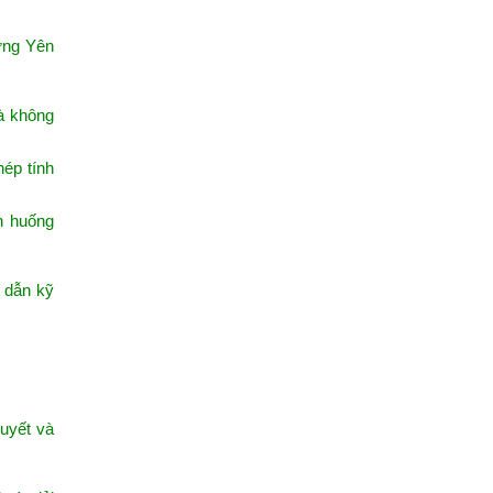
Hưng Yên
và không
hép tính
h huống
g dẫn kỹ
huyết và