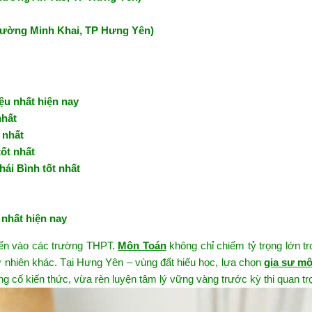
hường Minh Khai, TP Hưng Yên)
ệu nhất hiện nay
nhất
 nhất
ốt nhất
hái Bình tốt nhất
 nhất hiện nay
uyển vào các trường THPT.
Môn Toán
không chỉ chiếm tỷ trọng lớn t
ự nhiên khác. Tại Hưng Yên – vùng đất hiếu học, lựa chọn
gia sư m
ng cố kiến thức, vừa rèn luyện tâm lý vững vàng trước kỳ thi quan tr