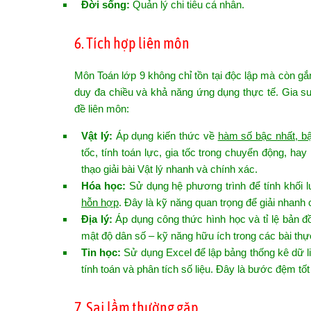
Đời sống:
Quản lý chi tiêu cá nhân.
6. Tích hợp liên môn
Môn Toán lớp 9 không chỉ tồn tại độc lập mà còn gắ
duy đa chiều và khả năng ứng dụng thực tế. Gia s
đề liên môn:
Vật lý:
Áp dụng kiến thức về
hàm số bậc nhất, bậ
tốc, tính toán lực, gia tốc trong chuyển động, hay
thạo giải bài Vật lý nhanh và chính xác.
Hóa học:
Sử dụng hệ phương trình để tính khối l
hỗn hợp
. Đây là kỹ năng quan trọng để giải nhanh 
Địa lý:
Áp dụng công thức hình học và tỉ lệ bản đồ
mật độ dân số – kỹ năng hữu ích trong các bài thự
Tin học:
Sử dụng Excel để lập bảng thống kê dữ liệ
tính toán và phân tích số liệu. Đây là bước đệm tố
7. Sai lầm thường gặp