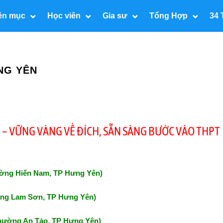
ên mục
Học viên
Gia sư
Tổng Hợp
34 
NG YÊN
N – VỮNG VÀNG VỀ ĐÍCH, SẴN SÀNG BƯỚC VÀO THPT
ường Hiến Nam, TP Hưng Yên)
ường Lam Sơn, TP Hưng Yên)
Phường An Tảo, TP Hưng Yên)