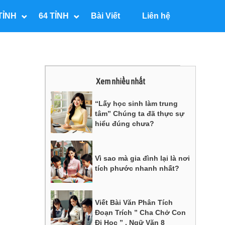
TỈNH
64 TỈNH
Bài Viết
Liên hệ
Xem nhiều nhất
“Lấy học sinh làm trung
tâm” Chúng ta đã thực sự
hiểu đúng chưa?
Vì sao mà gia đình lại là nơi
tích phước nhanh nhất?
Viết Bài Văn Phân Tích
Đoạn Trích ” Cha Chở Con
Đi Học ” , Ngữ Văn 8