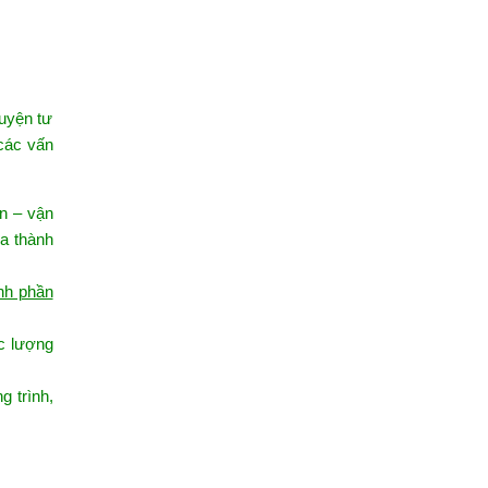
luyện tư
các vấn
an – vận
ừa thành
nh phần
ớc lượng
g trình,