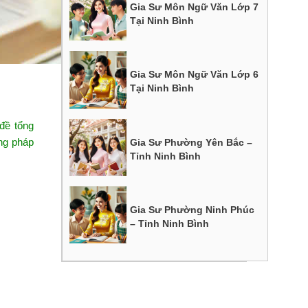
Gia Sư Môn Ngữ Văn Lớp 7
Tại Ninh Bình
Gia Sư Môn Ngữ Văn Lớp 6
Tại Ninh Bình
 đề tổng
ng pháp
Gia Sư Phường Yên Bắc –
Tỉnh Ninh Bình
Gia Sư Phường Ninh Phúc
– Tỉnh Ninh Bình