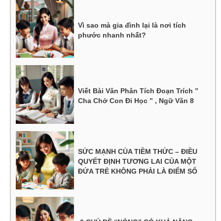
Vì sao mà gia đình lại là nơi tích
phước nhanh nhất?
Viết Bài Văn Phân Tích Đoạn Trích ”
Cha Chở Con Đi Học ” , Ngữ Văn 8
SỨC MẠNH CỦA TIỀM THỨC – ĐIỀU
QUYẾT ĐỊNH TƯƠNG LAI CỦA MỘT
ĐỨA TRẺ KHÔNG PHẢI LÀ ĐIỂM SỐ