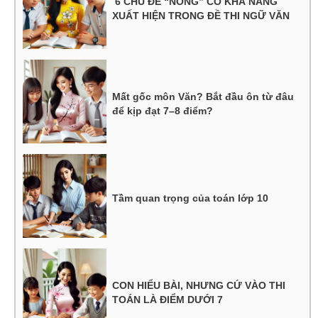
6 CHỦ ĐỀ “NÓNG” CÓ KHẢ NĂNG
XUẤT HIỆN TRONG ĐỀ THI NGỮ VĂN
Mất gốc môn Văn? Bắt đầu ôn từ đâu
để kịp đạt 7–8 điểm?
Tầm quan trọng của toán lớp 10
CON HIỂU BÀI, NHƯNG CỨ VÀO THI
TOÁN LÀ ĐIỂM DƯỚI 7