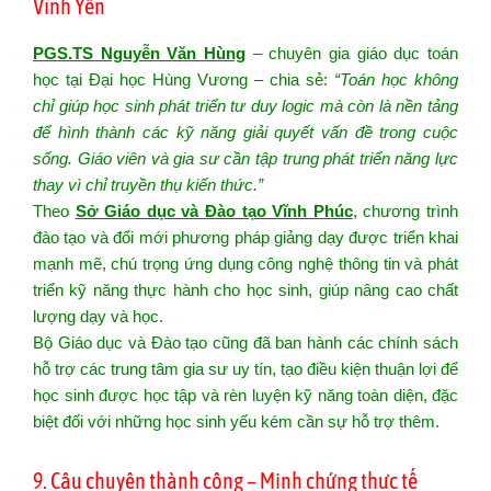
Vĩnh Yên
PGS.TS Nguyễn Văn Hùng
– chuyên gia giáo dục toán
học tại Đại học Hùng Vương – chia sẻ:
“Toán học không
chỉ giúp học sinh phát triển tư duy logic mà còn là nền tảng
để hình thành các kỹ năng giải quyết vấn đề trong cuộc
sống. Giáo viên và gia sư cần tập trung phát triển năng lực
thay vì chỉ truyền thụ kiến thức.”
Theo
Sở Giáo dục và Đào tạo Vĩnh Phúc
, chương trình
đào tạo và đổi mới phương pháp giảng dạy được triển khai
mạnh mẽ, chú trọng ứng dụng công nghệ thông tin và phát
triển kỹ năng thực hành cho học sinh, giúp nâng cao chất
lượng dạy và học.
Bộ Giáo dục và Đào tạo cũng đã ban hành các chính sách
hỗ trợ các trung tâm gia sư uy tín, tạo điều kiện thuận lợi để
học sinh được học tập và rèn luyện kỹ năng toàn diện, đặc
biệt đối với những học sinh yếu kém cần sự hỗ trợ thêm.
9. Câu chuyện thành công – Minh chứng thực tế