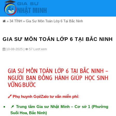
»
34 TỈNH
»
Gia Sư Môn Toán Lớp 6 Tại Bắc Ninh
GIA SƯ MÔN TOÁN LỚP 6 TẠI BẮC NINH
10-08-2025 |
57 Lượt xem
GIA SƯ MÔN TOÁN LỚP 6 TẠI BẮC NINH –
NGƯỜI BẠN ĐỒNG HÀNH GIÚP HỌC SINH
VỮNG BƯỚC
🔗 Phụ huynh Gọi/Zalo tư vấn miễn phí:
📌 Trung tâm Gia sư Nhật Minh – Cơ sở 1 (Phường
Suối Hoa, Bắc Ninh)