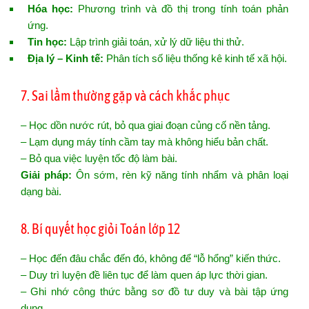
Hóa học:
Phương trình và đồ thị trong tính toán phản
ứng.
Tin học:
Lập trình giải toán, xử lý dữ liệu thi thử.
Địa lý – Kinh tế:
Phân tích số liệu thống kê kinh tế xã hội.
7. Sai lầm thường gặp và cách khắc phục
– Học dồn nước rút, bỏ qua giai đoạn củng cố nền tảng.
– Lạm dụng máy tính cầm tay mà không hiểu bản chất.
– Bỏ qua việc luyện tốc độ làm bài.
Giải pháp:
Ôn sớm, rèn kỹ năng tính nhẩm và phân loại
dạng bài.
8. Bí quyết học giỏi Toán lớp 12
– Học đến đâu chắc đến đó, không để “lỗ hổng” kiến thức.
– Duy trì luyện đề liên tục để làm quen áp lực thời gian.
– Ghi nhớ công thức bằng sơ đồ tư duy và bài tập ứng
dụng.