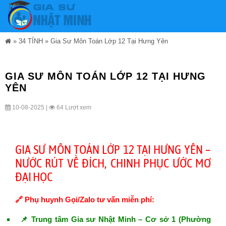
»
34 TỈNH
»
Gia Sư Môn Toán Lớp 12 Tại Hưng Yên
GIA SƯ MÔN TOÁN LỚP 12 TẠI HƯNG
YÊN
10-08-2025 |
64 Lượt xem
GIA SƯ MÔN TOÁN LỚP 12 TẠI HƯNG YÊN –
NƯỚC RÚT VỀ ĐÍCH, CHINH PHỤC ƯỚC MƠ
ĐẠI HỌC
🔗 Phụ huynh Gọi/Zalo tư vấn miễn phí:
📌 Trung tâm Gia sư Nhật Minh – Cơ sở 1 (Phường