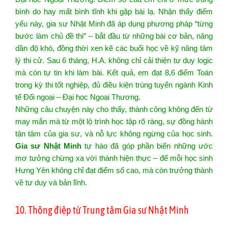
bình do hay mất bình tĩnh khi gặp bài lạ. Nhận thấy điểm
yếu này, gia sư Nhật Minh đã áp dụng phương pháp “từng
bước làm chủ đề thi” – bắt đầu từ những bài cơ bản, nâng
dần độ khó, đồng thời xen kẽ các buổi học về kỹ năng tâm
lý thi cử. Sau 6 tháng, H.A. không chỉ cải thiện tư duy logic
mà còn tự tin khi làm bài. Kết quả, em đạt 8,6 điểm Toán
trong kỳ thi tốt nghiệp, đủ điều kiện trúng tuyển ngành Kinh
tế Đối ngoại – Đại học Ngoại Thương.
Những câu chuyện này cho thấy, thành công không đến từ
may mắn mà từ một lộ trình học tập rõ ràng, sự đồng hành
tận tâm của gia sư, và nỗ lực không ngừng của học sinh.
Gia sư Nhật Minh
tự hào đã góp phần biến những ước
mơ tưởng chừng xa vời thành hiện thực – để mỗi học sinh
Hưng Yên không chỉ đạt điểm số cao, mà còn trưởng thành
về tư duy và bản lĩnh.
10. Thông điệp từ Trung tâm Gia sư Nhật Minh