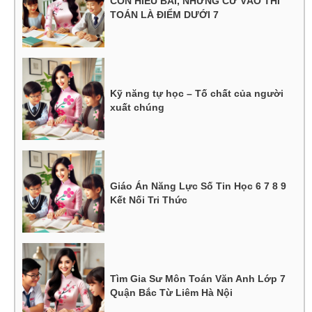
CON HIỂU BÀI, NHƯNG CỨ VÀO THI
TOÁN LÀ ĐIỂM DƯỚI 7
Kỹ năng tự học – Tố chất của người
xuất chúng
Giáo Án Năng Lực Số Tin Học 6 7 8 9
Kết Nối Tri Thức
Tìm Gia Sư Môn Toán Văn Anh Lớp 7
Quận Bắc Từ Liêm Hà Nội