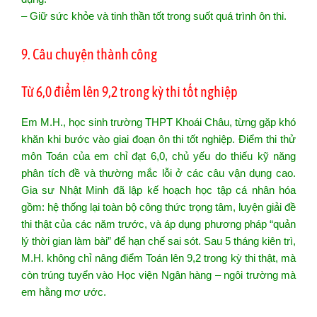
– Giữ sức khỏe và tinh thần tốt trong suốt quá trình ôn thi.
9. Câu chuyện thành công
Từ 6,0 điểm lên 9,2 trong kỳ thi tốt nghiệp
Em M.H., học sinh trường THPT Khoái Châu, từng gặp khó
khăn khi bước vào giai đoạn ôn thi tốt nghiệp. Điểm thi thử
môn Toán của em chỉ đạt 6,0, chủ yếu do thiếu kỹ năng
phân tích đề và thường mắc lỗi ở các câu vận dụng cao.
Gia sư Nhật Minh đã lập kế hoạch học tập cá nhân hóa
gồm: hệ thống lại toàn bộ công thức trọng tâm, luyện giải đề
thi thật của các năm trước, và áp dụng phương pháp “quản
lý thời gian làm bài” để hạn chế sai sót. Sau 5 tháng kiên trì,
M.H. không chỉ nâng điểm Toán lên 9,2 trong kỳ thi thật, mà
còn trúng tuyển vào Học viện Ngân hàng – ngôi trường mà
em hằng mơ ước.