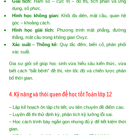
Giải tích:
Hàm số – cực trị – đồ thị, tích phân và ứng
dụng, số phức.
Hình học không gian:
Khối đa diện, mặt cầu, quan hệ
góc – khoảng cách.
Hình học giải tích:
Phương trình mặt phẳng, đường
thẳng, mặt cầu trong không gian Oxyz.
Xác suất – Thống kê:
Quy tắc đếm, biến cố, phân phối
xác suất.
Gia sư giỏi sẽ giúp học sinh vừa hiểu sâu kiến thức, vừa
biết cách “bắt bệnh” đề thi, rèn tốc độ và chiến lược phân
bổ thời gian.
4. Kỹ năng và thói quen để học tốt Toán lớp 12
– Lập kế hoạch ôn tập chi tiết, ưu tiên chuyên đề điểm cao.
– Luyện đề thi thử định kỳ, phân tích kỹ lưỡng lỗi sai.
– Học cách trình bày ngắn gọn nhưng đủ ý để tiết kiệm thời
gian.