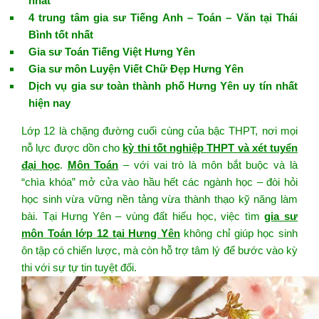
nhất
4 trung tâm gia sư Tiếng Anh – Toán – Văn tại Thái
Bình tốt nhất
Gia sư Toán Tiếng Việt Hưng Yên
Gia sư môn Luyện Viết Chữ Đẹp Hưng Yên
Dịch vụ gia sư toàn thành phố Hưng Yên uy tín nhất
hiện nay
Lớp 12 là chặng đường cuối cùng của bậc THPT, nơi mọi
nỗ lực được dồn cho
kỳ thi tốt nghiệp THPT và xét tuyển
đại học
.
Môn Toán
– với vai trò là môn bắt buộc và là
“chìa khóa” mở cửa vào hầu hết các ngành học – đòi hỏi
học sinh vừa vững nền tảng vừa thành thạo kỹ năng làm
bài. Tại Hưng Yên – vùng đất hiếu học, việc tìm
gia sư
môn Toán lớp 12 tại Hưng Yên
không chỉ giúp học sinh
ôn tập có chiến lược, mà còn hỗ trợ tâm lý để bước vào kỳ
thi với sự tự tin tuyệt đối.