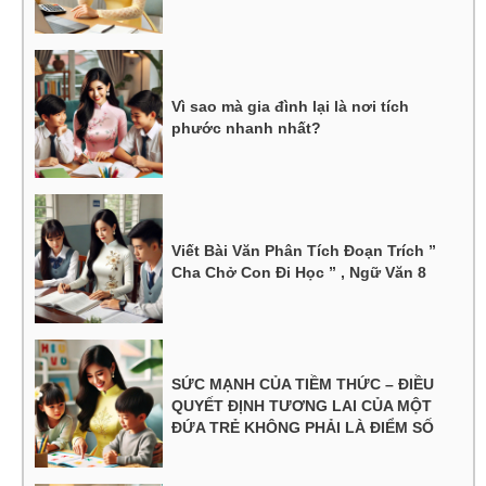
Vì sao mà gia đình lại là nơi tích
phước nhanh nhất?
Viết Bài Văn Phân Tích Đoạn Trích ”
Cha Chở Con Đi Học ” , Ngữ Văn 8
SỨC MẠNH CỦA TIỀM THỨC – ĐIỀU
QUYẾT ĐỊNH TƯƠNG LAI CỦA MỘT
ĐỨA TRẺ KHÔNG PHẢI LÀ ĐIỂM SỐ