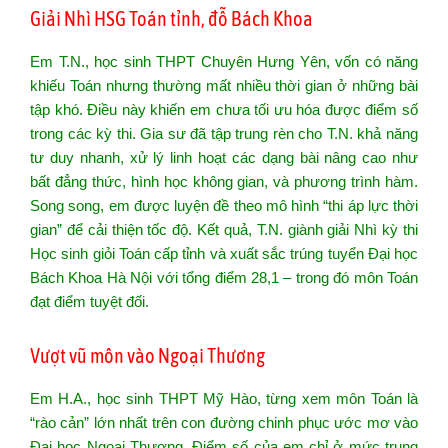
Giải Nhì HSG Toán tỉnh, đỗ Bách Khoa
Em T.N., học sinh THPT Chuyên Hưng Yên, vốn có năng
khiếu Toán nhưng thường mất nhiều thời gian ở những bài
tập khó. Điều này khiến em chưa tối ưu hóa được điểm số
trong các kỳ thi. Gia sư đã tập trung rèn cho T.N. khả năng
tư duy nhanh, xử lý linh hoạt các dạng bài nâng cao như
bất đẳng thức, hình học không gian, và phương trình hàm.
Song song, em được luyện đề theo mô hình “thi áp lực thời
gian” để cải thiện tốc độ. Kết quả, T.N. giành giải Nhì kỳ thi
Học sinh giỏi Toán cấp tỉnh và xuất sắc trúng tuyển Đại học
Bách Khoa Hà Nội với tổng điểm 28,1 – trong đó môn Toán
đạt điểm tuyệt đối.
Vượt vũ môn vào Ngoại Thương
Em H.A., học sinh THPT Mỹ Hào, từng xem môn Toán là
“rào cản” lớn nhất trên con đường chinh phục ước mơ vào
Đại học Ngoại Thương. Điểm số của em chỉ ở mức trung