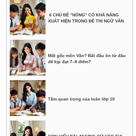
6 CHỦ ĐỀ “NÓNG” CÓ KHẢ NĂNG
XUẤT HIỆN TRONG ĐỀ THI NGỮ VĂN
Mất gốc môn Văn? Bắt đầu ôn từ đâu
để kịp đạt 7–8 điểm?
Tầm quan trọng của toán lớp 10