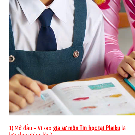
1) Mở đầu – Vì sao
gia sư môn Tin học tại Pleiku
là
lựa chọn đúng lúc?