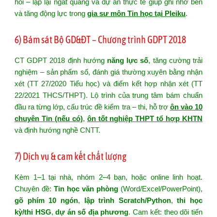
hồi – lặp lại ngắt quãng và dự án thực tế giúp ghi nhớ bền
và tăng động lực trong
gia sư môn Tin học tại Pleiku
.
6) Bám sát Bộ GD&ĐT – Chương trình GDPT 2018
CT GDPT 2018 định hướng
năng lực số
, tăng cường trải
nghiệm – sản phẩm số, đánh giá thường xuyên bằng nhận
xét (TT 27/2020 Tiểu học) và điểm kết hợp nhận xét (TT
22/2021 THCS/THPT). Lộ trình của trung tâm bám chuẩn
đầu ra từng lớp, cấu trúc đề kiểm tra – thi, hỗ trợ
ôn vào 10
chuyên Tin (nếu có)
,
ôn tốt nghiệp THPT tổ hợp KHTN
và định hướng nghề CNTT.
7) Dịch vụ & cam kết chất lượng
Kèm 1–1 tại nhà, nhóm 2–4 bạn, hoặc online linh hoạt.
Chuyên đề:
Tin học văn phòng
(Word/Excel/PowerPoint),
gõ phím 10 ngón
,
lập trình Scratch/Python
,
thi học
kỳ/thi HSG
,
dự án số địa phương
. Cam kết: theo dõi tiến