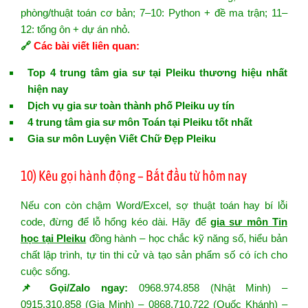
phòng/thuật toán cơ bản; 7–10: Python + đề ma trận; 11–
12: tổng ôn + dự án nhỏ.
🔗
Các bài viết liên quan:
Top 4 trung tâm gia sư tại Pleiku thương hiệu nhất
hiện nay
Dịch vụ gia sư toàn thành phố Pleiku uy tín
4 trung tâm gia sư môn Toán tại Pleiku tốt nhất
Gia sư môn Luyện Viết Chữ Đẹp Pleiku
10) Kêu gọi hành động – Bắt đầu từ hôm nay
Nếu con còn chậm Word/Excel, sợ thuật toán hay bí lỗi
code, đừng để lỗ hổng kéo dài. Hãy để
gia sư môn Tin
học tại Pleiku
đồng hành – học chắc kỹ năng số, hiểu bản
chất lập trình, tự tin thi cử và tạo sản phẩm số có ích cho
cuộc sống.
📌 Gọi/Zalo ngay:
0968.974.858 (Nhật Minh) –
0915.310.858 (Gia Minh) – 0868.710.722 (Quốc Khánh) –