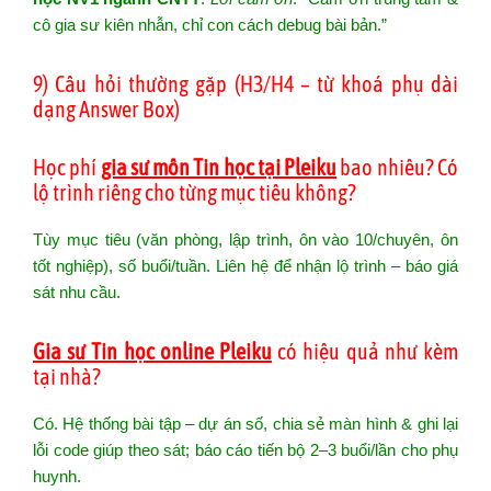
cô gia sư kiên nhẫn, chỉ con cách debug bài bản.”
9) Câu hỏi thường gặp (H3/H4 – từ khoá phụ dài
dạng Answer Box)
Học phí
gia sư môn Tin học tại Pleiku
bao nhiêu? Có
lộ trình riêng cho từng mục tiêu không?
Tùy mục tiêu (văn phòng, lập trình, ôn vào 10/chuyên, ôn
tốt nghiệp), số buổi/tuần. Liên hệ để nhận lộ trình – báo giá
sát nhu cầu.
Gia sư Tin học online Pleiku
có hiệu quả như kèm
tại nhà?
Có. Hệ thống bài tập – dự án số, chia sẻ màn hình & ghi lại
lỗi code giúp theo sát; báo cáo tiến bộ 2–3 buổi/lần cho phụ
huynh.