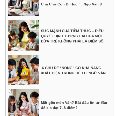
Cha Chở Con Đi Học ” , Ngữ Văn 8
SỨC MẠNH CỦA TIỀM THỨC – ĐIỀU
QUYẾT ĐỊNH TƯƠNG LAI CỦA MỘT
ĐỨA TRẺ KHÔNG PHẢI LÀ ĐIỂM SỐ
6 CHỦ ĐỀ “NÓNG” CÓ KHẢ NĂNG
XUẤT HIỆN TRONG ĐỀ THI NGỮ VĂN
Mất gốc môn Văn? Bắt đầu ôn từ đâu
để kịp đạt 7–8 điểm?