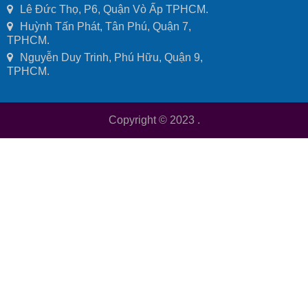
Lê Đức Thọ, P6, Quận Vò Ấp TPHCM.
Huỳnh Tấn Phát, Tân Phú, Quận 7,
TPHCM.
Nguyễn Duy Trinh, Phú Hữu, Quận 9,
TPHCM.
Copyright © 2023
.