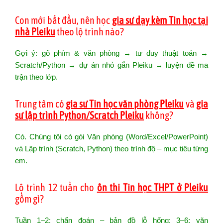
Con mới bắt đầu, nên học
gia sư dạy kèm Tin học tại
nhà Pleiku
theo lộ trình nào?
Gợi ý: gõ phím & văn phòng → tư duy thuật toán →
Scratch/Python → dự án nhỏ gắn Pleiku → luyện đề ma
trận theo lớp.
Trung tâm có
gia sư Tin học văn phòng Pleiku
và
gia
sư lập trình Python/Scratch Pleiku
không?
Có. Chúng tôi có gói Văn phòng (Word/Excel/PowerPoint)
và Lập trình (Scratch, Python) theo trình độ – mục tiêu từng
em.
Lộ trình 12 tuần cho
ôn thi Tin học THPT ở Pleiku
gồm gì?
Tuần 1–2: chẩn đoán – bản đồ lỗ hổng; 3–6: văn