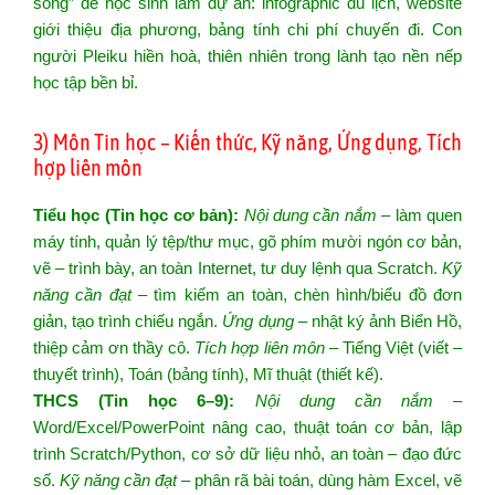
sống” để học sinh làm dự án: infographic du lịch, website
giới thiệu địa phương, bảng tính chi phí chuyến đi. Con
người Pleiku hiền hoà, thiên nhiên trong lành tạo nền nếp
học tập bền bỉ.
3) Môn Tin học – Kiến thức, Kỹ năng, Ứng dụng, Tích
hợp liên môn
Tiểu học (Tin học cơ bản):
Nội dung cần nắm
– làm quen
máy tính, quản lý tệp/thư mục, gõ phím mười ngón cơ bản,
vẽ – trình bày, an toàn Internet, tư duy lệnh qua Scratch.
Kỹ
năng cần đạt
– tìm kiếm an toàn, chèn hình/biểu đồ đơn
giản, tạo trình chiếu ngắn.
Ứng dụng
– nhật ký ảnh Biển Hồ,
thiệp cảm ơn thầy cô.
Tích hợp liên môn
– Tiếng Việt (viết –
thuyết trình), Toán (bảng tính), Mĩ thuật (thiết kế).
THCS (Tin học 6–9):
Nội dung cần nắm
–
Word/Excel/PowerPoint nâng cao, thuật toán cơ bản, lập
trình Scratch/Python, cơ sở dữ liệu nhỏ, an toàn – đạo đức
số.
Kỹ năng cần đạt
– phân rã bài toán, dùng hàm Excel, vẽ