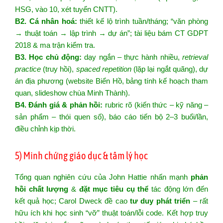
HSG, vào 10, xét tuyển CNTT).
B2. Cá nhân hoá:
thiết kế lộ trình tuần/tháng; “văn phòng
→ thuật toán → lập trình → dự án”; tài liệu bám CT GDPT
2018 & ma trận kiểm tra.
B3. Học chủ động:
dạy ngắn – thực hành nhiều,
retrieval
practice
(truy hồi),
spaced repetition
(lặp lại ngắt quãng), dự
án địa phương (website Biển Hồ, bảng tính kế hoạch tham
quan, slideshow chùa Minh Thành).
B4. Đánh giá & phản hồi:
rubric rõ (kiến thức – kỹ năng –
sản phẩm – thói quen số), báo cáo tiến bộ 2–3 buổi/lần,
điều chỉnh kịp thời.
5) Minh chứng giáo dục & tâm lý học
Tổng quan nghiên cứu của John Hattie nhấn mạnh
phản
hồi chất lượng
&
đặt mục tiêu cụ thể
tác động lớn đến
kết quả học; Carol Dweck đề cao
tư duy phát triển
– rất
hữu ích khi học sinh “vỡ” thuật toán/lỗi code. Kết hợp truy