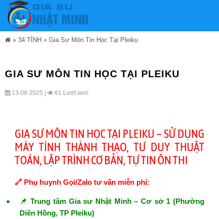
»
34 TỈNH
»
Gia Sư Môn Tin Học Tại Pleiku
GIA SƯ MÔN TIN HỌC TẠI PLEIKU
13-08-2025 |
61 Lượt xem
GIA SƯ MÔN TIN HỌC TẠI PLEIKU – SỬ DỤNG
MÁY TÍNH THÀNH THẠO, TƯ DUY THUẬT
TOÁN, LẬP TRÌNH CƠ BẢN, TỰ TIN ÔN THI
🔗 Phụ huynh Gọi/Zalo tư vấn miễn phí:
📌 Trung tâm Gia sư Nhật Minh – Cơ sở 1 (Phường
Diên Hồng, TP Pleiku)