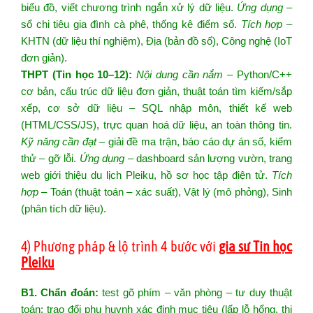
biểu đồ, viết chương trình ngắn xử lý dữ liệu.
Ứng dụng
–
sổ chi tiêu gia đình cà phê, thống kê điểm số.
Tích hợp
–
KHTN (dữ liệu thí nghiệm), Địa (bản đồ số), Công nghệ (IoT
đơn giản).
THPT (Tin học 10–12):
Nội dung cần nắm
– Python/C++
cơ bản, cấu trúc dữ liệu đơn giản, thuật toán tìm kiếm/sắp
xếp, cơ sở dữ liệu – SQL nhập môn, thiết kế web
(HTML/CSS/JS), trực quan hoá dữ liệu, an toàn thông tin.
Kỹ năng cần đạt
– giải đề ma trận, báo cáo dự án số, kiểm
thử – gỡ lỗi.
Ứng dụng
– dashboard sản lượng vườn, trang
web giới thiệu du lịch Pleiku, hồ sơ học tập điện tử.
Tích
hợp
– Toán (thuật toán – xác suất), Vật lý (mô phỏng), Sinh
(phân tích dữ liệu).
4) Phương pháp & lộ trình 4 bước với
gia sư Tin học
Pleiku
B1. Chẩn đoán:
test gõ phím – văn phòng – tư duy thuật
toán; trao đổi phụ huynh xác định mục tiêu (lấp lỗ hổng, thi