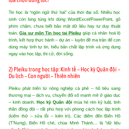
Tin học là “ngôn ngữ thứ hai” của thời đại số. Nhiều học
sinh còn lúng túng khi dùng Word/Excel/PowerPoint, gõ
phím chậm, chưa biết bảo mật dữ liệu hay tư duy thuật
toán.
Gia sư môn Tin học tại Pleiku
giúp cá nhân hoá lộ
trình, kết hợp thực hành – dự án – luyện đề ma trận để con
dùng máy tính tự tin, hiểu bản chất lập trình và ứng dụng
ngay vào học tập, thi cử, đời sống.
2) Pleiku trong học tập: Kinh tế – Học kỳ Quân đội –
Du lịch – Con người – Thiên nhiên
Pleiku phát triển từ nông nghiệp cà phê – hồ tiêu sang
thương mại – dịch vụ, chuyển đổi số mạnh mẽ ở giáo dục
– kinh doanh.
Học kỳ Quân đội
mùa hè rèn kỷ luật, tinh
thần đồng đội – rất phù hợp với phong cách học lập trình
(kiểm thử – sửa lỗi – kiên trì). Các điểm đến Biển Hồ
(T’Nưng), Biển Hồ chè, chùa Minh Thành… là “dữ liệu