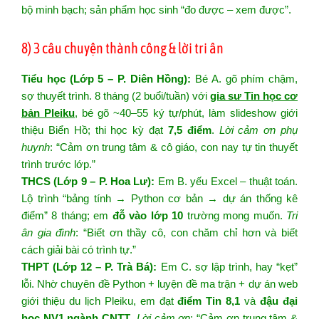
bộ minh bạch; sản phẩm học sinh “đo được – xem được”.
8) 3 câu chuyện thành công & lời tri ân
Tiểu học (Lớp 5 – P. Diên Hồng):
Bé A. gõ phím chậm,
sợ thuyết trình. 8 tháng (2 buổi/tuần) với
gia sư Tin học cơ
bản Pleiku
, bé gõ ~40–55 ký tự/phút, làm slideshow giới
thiệu Biển Hồ; thi học kỳ đạt
7,5 điểm
.
Lời cảm ơn phụ
huynh
: “Cảm ơn trung tâm & cô giáo, con nay tự tin thuyết
trình trước lớp.”
THCS (Lớp 9 – P. Hoa Lư):
Em B. yếu Excel – thuật toán.
Lộ trình “bảng tính → Python cơ bản → dự án thống kê
điểm” 8 tháng; em
đỗ vào lớp 10
trường mong muốn.
Tri
ân gia đình
: “Biết ơn thầy cô, con chăm chỉ hơn và biết
cách giải bài có trình tự.”
THPT (Lớp 12 – P. Trà Bá):
Em C. sợ lập trình, hay “kẹt”
lỗi. Nhờ chuyên đề Python + luyện đề ma trận + dự án web
giới thiệu du lịch Pleiku, em đạt
điểm Tin 8,1
và
đậu đại
học NV1 ngành CNTT
.
Lời cảm ơn
: “Cảm ơn trung tâm &